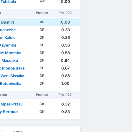
 Tshibola
0.00
MF
s
Position
Pris / 90'
 Bushiri
0.00
DF
Tuanzebe
0.33
DF
n Kalulu
0.36
DF
 Kayembe
0.56
DF
cel Mbemba
0.58
DF
r Masuaku
0.64
DF
 Inonga Baka
0.67
DF
 Wan-Bissaka
0.86
DF
 Batubinsika
1.00
DF
e but
Position
Pris / 90'
l Mpasi-Nzau
0.32
GK
ry Bertaud
0.83
GK