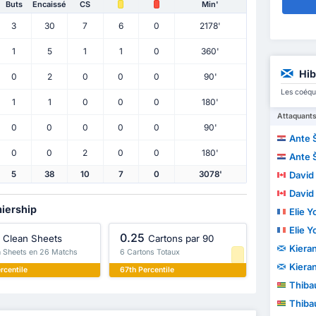
Buts
Encaissé
CS
Min'
3
30
7
6
0
2178'
1
5
1
1
0
360'
Hib
0
2
0
0
0
90'
Les coéqu
1
1
0
0
0
180'
Attaquant
0
0
0
0
0
90'
Ante 
0
0
2
0
0
180'
Ante 
David 
5
38
10
7
0
3078'
David 
miership
Elie 
Elie 
0.25
Clean Sheets
Cartons par 90
Kiera
n Sheets en 26 Matchs
6 Cartons Totaux
Kiera
rcentile
67th Percentile
Thibau
Thibau