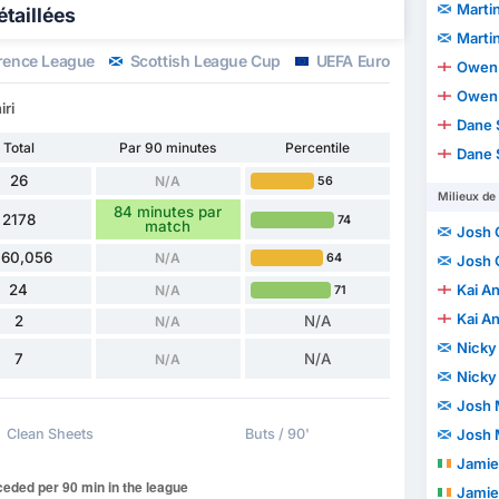
Marti
étaillées
Marti
rence League
Scottish League Cup
UEFA Europa League
Owen 
Owen 
iri
Dane 
Total
Par 90 minutes
Percentile
Dane 
26
N/A
56
Milieux de 
84 minutes par
2178
74
match
Josh 
160,056
N/A
64
Josh 
24
Kai A
N/A
71
Kai A
2
N/A
N/A
Nicky
7
N/A
N/A
Nicky
Josh 
Clean Sheets
Buts / 90'
Josh 
Jamie
Jamie