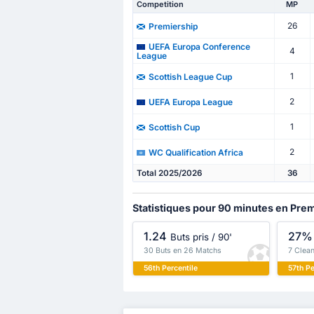
Competition
MP
26
Premiership
UEFA Europa Conference
4
League
1
Scottish League Cup
2
UEFA Europa League
1
Scottish Cup
2
WC Qualification Africa
Total 2025/2026
36
Statistiques pour 90 minutes en Pre
1.24
27%
Buts pris / 90'
30 Buts en 26 Matchs
7 Clea
56th Percentile
57th Pe