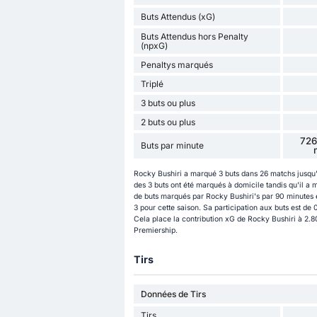
Buts Attendus (xG)
Buts Attendus hors Penalty
(npxG)
Penaltys marqués
Triplé
3 buts ou plus
2 buts ou plus
726
Buts par minute
Rocky Bushiri a marqué 3 buts dans 26 matchs jusqu'
des 3 buts ont été marqués à domicile tandis qu'il a 
de buts marqués par Rocky Bushiri's par 90 minutes es
3 pour cette saison. Sa participation aux buts est de
Cela place la contribution xG de Rocky Bushiri à 2.80
Premiership.
Tirs
Données de Tirs
Tirs