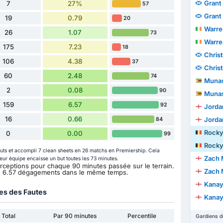
Grant
7
27%
57
Grant
19
0.79
20
Warre
26
1.07
73
Warre
175
7.23
18
Chris
106
4.38
37
Chris
60
2.48
74
Munas
2
0.08
90
Munas
159
6.57
92
Jorda
16
0.66
Jorda
84
Rocky
0
0.00
99
Rocky
buts et accompli 7 clean sheets en 26 matchs en Premiership. Cela
Zach 
 leur équipe encaisse un but toutes les 73 minutes.
nterceptions pour chaque 90 minutes passée sur le terrain.
Zach 
on 6.57 dégagements dans le même temps.
Kanay
ues des Fautes
Kanay
Total
Par 90 minutes
Percentile
Gardiens d