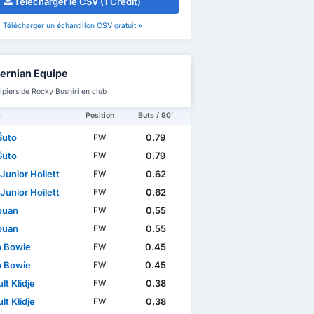
Télécharger le CSV (1 Credit)
Télécharger un échantillon CSV gratuit »
ernian Equipe
ipiers de Rocky Bushiri en club
s
Position
Buts / 90'
Šuto
0.79
FW
Šuto
0.79
FW
Junior Hoilett
0.62
FW
Junior Hoilett
0.62
FW
Youan
0.55
FW
Youan
0.55
FW
n Bowie
0.45
FW
n Bowie
0.45
FW
lt Klidje
0.38
FW
lt Klidje
0.38
FW