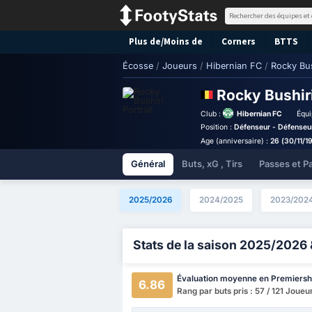
Plus de/Moins de
Corners
BTTS
Écosse
/
Joueurs
/
Hibernian FC
/
Rocky Bus
Rocky Bushir
Club :
Hibernian FC
Équi
Position :
Défenseur - Défenseur
Age (anniversaire) :
26 (30/11/1
Général
Buts, xG , Tirs
Passes et P
2025/2026
2024/2025
2023/202
Stats de la saison 2025/2026 
Évaluation moyenne en Premiersh
6.86
Rang par buts pris : 57 / 121 Joueu