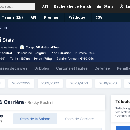
API
Recherche de Match
Stats
Li
Tennis (EN)
API
Premium
Prédiction
CSV
hiri
i
Stats
pe nationale :
Congo DR National Team
 central
Nationalité :
Belgium
Pied :
Droitier
Numéro :
#33
999)
Taille :
187cm
Poids :
78kg
Salaire Annuel :
€160,056
asses décisives
Dribbles
Cartons et fautes
Défense
Penalti
4
2022/2023
2021/2022
2020/2021
2019/2020
Télécha
& Carrière
- Rocky Bushiri
Télécharge
2017/2018 
Contient l
ip
Stats de la Saison
Stats de Carrière
rs