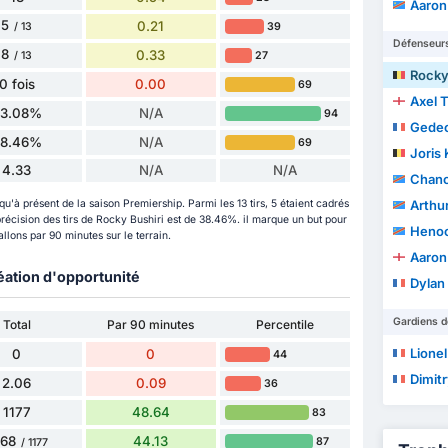
Aaron
5
0.21
39
/ 13
Défenseur
8
0.33
27
/ 13
Rocky
0 fois
0.00
69
Axel 
23.08%
N/A
94
Gedeo
38.46%
N/A
69
Joris
4.33
N/A
N/A
Chan
qu'à présent de la saison Premiership. Parmi les 13 tirs, 5 étaient cadrés
Arthu
 précision des tirs de Rocky Bushiri est de 38.46%. il marque un but pour
Henoc
llons par 90 minutes sur le terrain.
Aaron
éation d'opportunité
Dylan
Gardiens d
Total
Par 90 minutes
Percentile
Lione
0
0
44
Dimit
2.06
0.09
36
1177
48.64
83
068
44.13
87
/ 1177