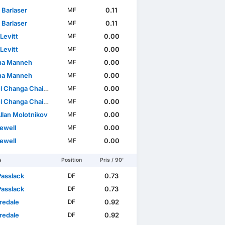
 Barlaser
0.11
MF
 Barlaser
0.11
MF
Levitt
0.00
MF
Levitt
0.00
MF
na Manneh
0.00
MF
na Manneh
0.00
MF
 Changa Chaiwa
0.00
MF
 Changa Chaiwa
0.00
MF
llan Molotnikov
0.00
MF
ewell
0.00
MF
ewell
0.00
MF
s
Position
Pris / 90'
Passlack
0.73
DF
Passlack
0.73
DF
redale
0.92
DF
redale
0.92
DF