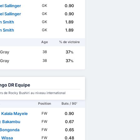
l Sallinger
0.90
GK
l Sallinger
0.90
GK
n Smith
1.89
GK
n Smith
1.89
GK
Age
% de victoire
 Gray
37
38
%
 Gray
37
38
%
go DR Equipe
s de Rocky Bushiri au niveau international
s
Position
Buts / 90'
 Kalala Mayele
0.90
FW
c Bakambu
0.67
FW
 Bongonda
0.65
FW
 Wissa
0.48
FW