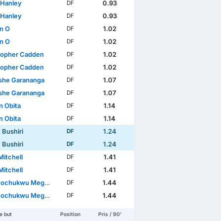
 Hanley
0.93
DF
 Hanley
0.93
DF
n O
1.02
DF
n O
1.02
DF
topher Cadden
1.02
DF
topher Cadden
1.02
DF
he Garananga
1.07
DF
he Garananga
1.07
DF
n Obita
1.14
DF
n Obita
1.14
DF
 Bushiri
1.24
DF
 Bushiri
1.24
DF
Mitchell
1.41
DF
Mitchell
1.41
DF
ochukwu Megwa
1.44
DF
ochukwu Megwa
1.44
DF
e but
Position
Pris / 90'