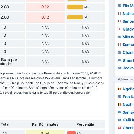
Elia 
2.80
0.12
51
Natha
2.80
0.12
51
Simon
0
N/A
N/A
Grady
0
N/A
N/A
Silla
0
N/A
N/A
Samue
0
N/A
N/A
Chadr
 Buts par
Brian 
N/A
N/A
minute
Jackso
à présent dans la compétition Premiership de la saison 2025/2026. 2
marqué 1 buts lors des matchs à l'extérieur. Dans l'ensemble, le nombre
Milieux de 
t 0.12. De plus, le total de G/A (buts + Assists) de Rocky Bushiri est de
 0.12 par 90 minutes. Son xG hors pénalty par 90 minutes est de 0.12.
Ngal'
, ce qui le positionne dans le top 51 percentile des joueurs de
Edo 
Noah 
Samu
Gaël 
Total
Par 90 minutes
Percentile
Charle
13
0.54
28