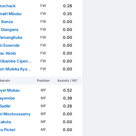
Meschack
0.28
FW
naël Mbuku
0.25
FW
 Banza
0.00
FW
 Diangana
0.00
FW
 Wamangituka
0.00
FW
l Essende
0.00
FW
ac Akolo
0.00
FW
Kibambe Cipenga
0.00
FW
n Muleka Kyanvubu
0.00
FW
terrain
Position
Assists / 90'
ayel Mukau
0.52
MF
Kayembe
0.39
MF
Sadiki
0.26
MF
el Moutoussamy
0.00
MF
Kakuta
0.00
MF
s Pickel
0.00
MF