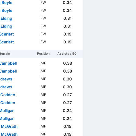
n Boyle
0.34
FW
n Boyle
0.34
FW
Scottish Cup
WC Qualification Africa
Elding
0.31
FW
Elding
0.31
FW
Scarlett
0.19
FW
Scarlett
0.19
FW
terrain
Position
Assists / 90'
Campbell
0.38
MF
Campbell
0.38
MF
ndrews
0.30
MF
ndrews
0.30
MF
 Cadden
0.27
MF
 Cadden
0.27
MF
Mulligan
0.24
MF
Mulligan
0.24
MF
 McGrath
0.15
MF
 McGrath
0.15
MF