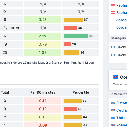
6
N/A
N/A
Raphae
0
N/A
N/A
Raphae
6
0.25
Jorda
67
Jorda
in' / carton
N/A
46
6
23%
86
Managers
19
0.79
26
David
25
1.03
54
David
uges lors de ses 26 matchs jusqu'à présent en Premiership. Il fait en
Con
Coéquipier
Total
Par 90 minutes
Percentile
Attaquant
3
0.12
63
Fiston
3
0.12
45
Cédri
2
0.15
64
Théo
Yoane
1
0.09
65