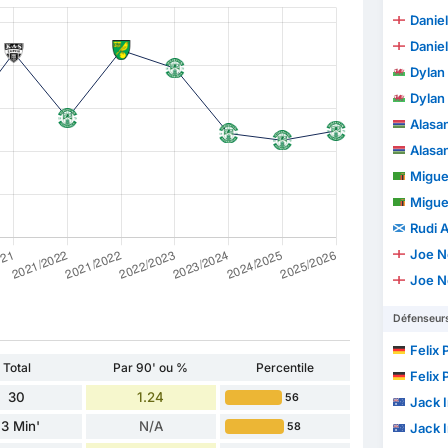
Daniel
Daniel
Dylan 
Dylan 
Alasa
Alasa
Miguel
Miguel
Rudi A
Joe N
Joe N
Défenseur
Felix 
Total
Par 90' ou %
Percentile
Felix 
30
1.24
56
Jack I
3 Min'
N/A
58
Jack I