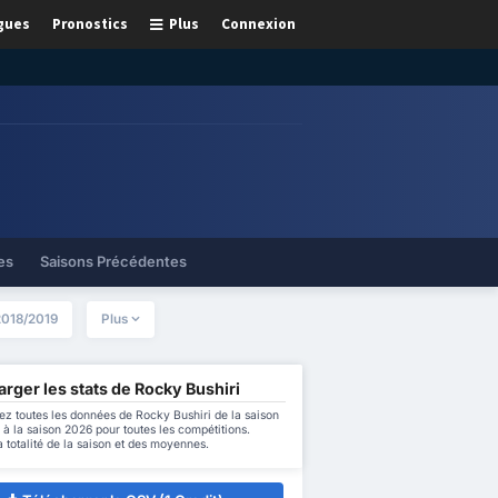
gues
Pronostics
Plus
Connexion
es
Saisons Précédentes
2018/2019
Plus
rger les stats de Rocky Bushiri
z toutes les données de Rocky Bushiri de la saison
à la saison 2026 pour toutes les compétitions.
a totalité de la saison et des moyennes.