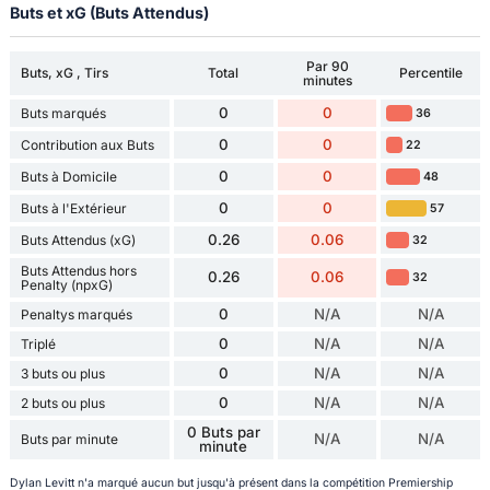
Buts et xG (Buts Attendus)
Par 90
Buts, xG , Tirs
Total
Percentile
minutes
0
0
Buts marqués
36
0
0
Contribution aux Buts
22
0
0
Buts à Domicile
48
0
0
Buts à l'Extérieur
57
0.26
0.06
Buts Attendus (xG)
32
Buts Attendus hors
0.26
0.06
32
Penalty (npxG)
0
N/A
N/A
Penaltys marqués
0
N/A
N/A
Triplé
0
N/A
N/A
3 buts ou plus
0
N/A
N/A
2 buts ou plus
0 Buts par
N/A
N/A
Buts par minute
minute
Dylan Levitt n'a marqué aucun but jusqu'à présent dans la compétition Premiership