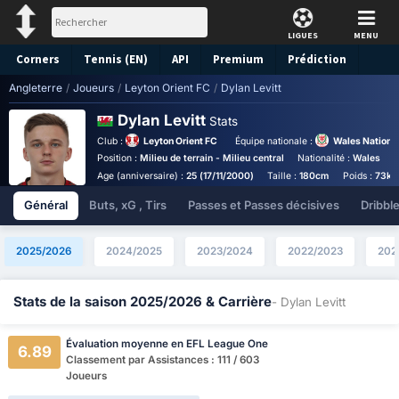
LIGUES
MENU
Corners
Tennis (EN)
API
Premium
Prédiction
Angleterre
/
Joueurs
/
Leyton Orient FC
/
Dylan Levitt
Dylan Levitt
Stats
Club :
Leyton Orient FC
Équipe nationale :
Wales Nationa
Position :
Milieu de terrain - Milieu central
Nationalité :
Wales
B
Age (anniversaire) :
25 (17/11/2000)
Taille :
180cm
Poids :
73kg
Général
Buts, xG , Tirs
Passes et Passes décisives
Dribbl
2025/2026
2024/2025
2023/2024
2022/2023
202
Stats de la saison 2025/2026 & Carrière
- Dylan Levitt
Évaluation moyenne en EFL League One
6.89
Classement par Assistances : 111 / 603
Joueurs