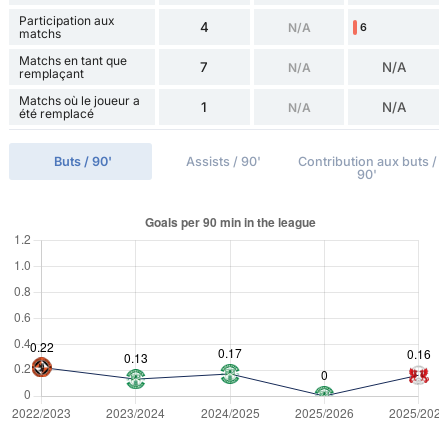
Participation aux
4
N/A
6
matchs
Matchs en tant que
7
N/A
N/A
remplaçant
Matchs où le joueur a
1
N/A
N/A
été remplacé
Buts / 90'
Assists / 90'
Contribution aux buts /
90'