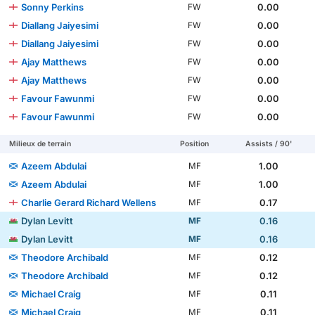
Sonny Perkins
0.00
FW
Diallang Jaiyesimi
0.00
FW
Diallang Jaiyesimi
0.00
FW
Ajay Matthews
0.00
FW
Ajay Matthews
0.00
FW
Favour Fawunmi
0.00
FW
Favour Fawunmi
0.00
FW
Milieux de terrain
Position
Assists / 90'
Azeem Abdulai
1.00
MF
Azeem Abdulai
1.00
MF
Charlie Gerard Richard Wellens
0.17
MF
Dylan Levitt
0.16
MF
Dylan Levitt
0.16
MF
Theodore Archibald
0.12
MF
Theodore Archibald
0.12
MF
Michael Craig
0.11
MF
Michael Craig
0.11
MF