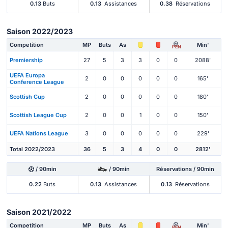
0.13
Buts
0.13
Assistances
0.38
Réservations
Saison 2022/2023
Competition
MP
Buts
As
Min'
PEN
Premiership
27
5
3
3
0
0
2088'
UEFA Europa
2
0
0
0
0
0
165'
Conference League
Scottish Cup
2
0
0
0
0
0
180'
Scottish League Cup
2
0
0
1
0
0
150'
UEFA Nations League
3
0
0
0
0
0
229'
Total 2022/2023
36
5
3
4
0
0
2812'
/ 90min
/ 90min
Réservations / 90min
0.22
Buts
0.13
Assistances
0.13
Réservations
Saison 2021/2022
Competition
MP
Buts
As
Min'
PEN