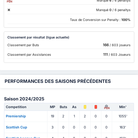
Marqué
6
/ 6 penaltys
PEN
Manqué
0
/ 6 penaltys
Taux de Conversion sur Penalty :
100%
Classement par résultat (ligue actuelle)
166
Classement par Buts
/ 603 joueurs
111
Classement par Assistances
/ 603 Joueurs
PERFORMANCES DES SAISONS PRÉCÉDENTES
Saison 2024/2025
Competition
MP
Buts
As
Min'
PEN
Premiership
19
2
1
2
0
0
1055'
Scottish Cup
3
0
0
0
0
0
163'