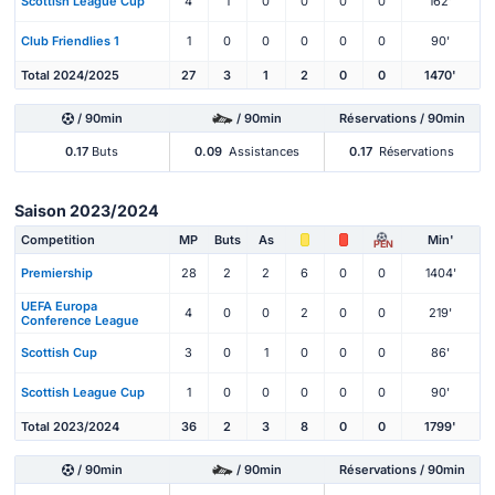
Scottish League Cup
4
1
0
0
0
0
162'
Club Friendlies 1
1
0
0
0
0
0
90'
Total 2024/2025
27
3
1
2
0
0
1470'
/ 90min
/ 90min
Réservations / 90min
0.17
Buts
0.09
Assistances
0.17
Réservations
Saison 2023/2024
Competition
MP
Buts
As
Min'
PEN
Premiership
28
2
2
6
0
0
1404'
UEFA Europa
4
0
0
2
0
0
219'
Conference League
Scottish Cup
3
0
1
0
0
0
86'
Scottish League Cup
1
0
0
0
0
0
90'
Total 2023/2024
36
2
3
8
0
0
1799'
/ 90min
/ 90min
Réservations / 90min