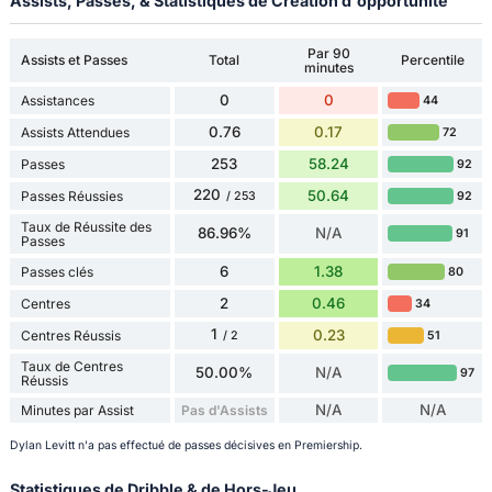
Assists, Passes, & Statistiques de Création d'opportunité
Par 90
Assists et Passes
Total
Percentile
minutes
0
0
Assistances
44
0.76
0.17
Assists Attendues
72
253
58.24
Passes
92
220
50.64
Passes Réussies
92
/ 253
Taux de Réussite des
86.96%
N/A
91
Passes
6
1.38
Passes clés
80
2
0.46
Centres
34
1
0.23
Centres Réussis
51
/ 2
Taux de Centres
50.00%
N/A
97
Réussis
N/A
N/A
Minutes par Assist
Pas d'Assists
Dylan Levitt n'a pas effectué de passes décisives en Premiership.
Statistiques de Dribble & de Hors-Jeu