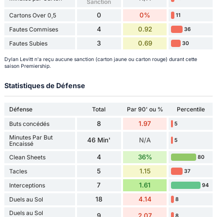
Sanction
0
0%
Cartons Over 0,5
11
4
0.92
Fautes Commises
36
3
0.69
Fautes Subies
30
Dylan Levitt n'a reçu aucune sanction (carton jaune ou carton rouge) durant cette
saison Premiership.
Statistiques de Défense
Défense
Total
Par 90' ou %
Percentile
8
1.97
Buts concédés
5
Minutes Par But
46 Min'
N/A
5
Encaissé
4
36%
Clean Sheets
80
5
1.15
Tacles
37
7
1.61
Interceptions
94
18
4.14
Duels au Sol
8
Duels au Sol
9
2.07
8