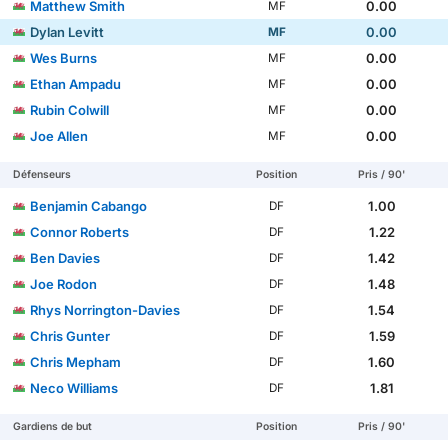
Matthew Smith
0.00
MF
Dylan Levitt
0.00
MF
Wes Burns
0.00
MF
Ethan Ampadu
0.00
MF
Rubin Colwill
0.00
MF
Joe Allen
0.00
MF
Défenseurs
Position
Pris / 90'
Benjamin Cabango
1.00
DF
Connor Roberts
1.22
DF
Ben Davies
1.42
DF
Joe Rodon
1.48
DF
Rhys Norrington-Davies
1.54
DF
Chris Gunter
1.59
DF
Chris Mepham
1.60
DF
Neco Williams
1.81
DF
Gardiens de but
Position
Pris / 90'