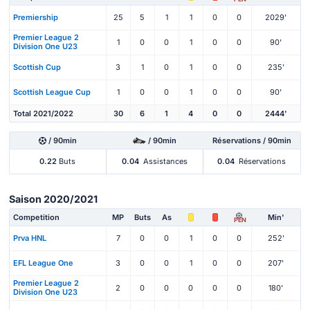
Premiership
25
5
1
1
0
0
2029'
Premier League 2
1
0
0
1
0
0
90'
Division One U23
Scottish Cup
3
1
0
1
0
0
235'
Scottish League Cup
1
0
0
1
0
0
90'
Total 2021/2022
30
6
1
4
0
0
2444'
/ 90min
/ 90min
Réservations / 90min
0.22
Buts
0.04
Assistances
0.04
Réservations
Saison 2020/2021
Competition
MP
Buts
As
Min'
PEN
Prva HNL
7
0
0
1
0
0
252'
EFL League One
3
0
0
1
0
0
207'
Premier League 2
2
0
0
0
0
0
180'
Division One U23