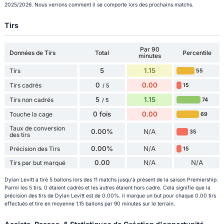
2025/2026. Nous verrons comment il se comporte lors des prochains matchs.
Tirs
Par 90
Données de Tirs
Total
Percentile
minutes
5
1.15
Tirs
55
0
0.00
Tirs cadrés
15
/ 5
5
1.15
Tirs non cadrés
74
/ 5
0 fois
0.00
Touche la cage
69
Taux de conversion
0.00%
N/A
35
des tirs
0.00%
N/A
Précision des Tirs
15
0.00
N/A
N/A
Tirs par but marqué
Dylan Levitt a tiré 5 ballons lors des 11 matchs jusqu'à présent de la saison Premiership.
Parmi les 5 tirs, 0 étaient cadrés et les autres étaient hors cadre. Cela signifie que la
précision des tirs de Dylan Levitt est de 0.00%. il marque un but pour chaque 0.00 tirs
effectués et tire en moyenne 1.15 ballons par 90 minutes sur le terrain.