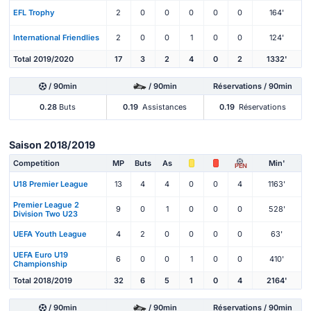
EFL Trophy
2
0
0
0
0
0
164'
International Friendlies
2
0
0
1
0
0
124'
Total 2019/2020
17
3
2
4
0
2
1332'
/ 90min
/ 90min
Réservations / 90min
0.28
Buts
0.19
Assistances
0.19
Réservations
Saison 2018/2019
Competition
MP
Buts
As
Min'
PEN
U18 Premier League
13
4
4
0
0
4
1163'
Premier League 2
9
0
1
0
0
0
528'
Division Two U23
UEFA Youth League
4
2
0
0
0
0
63'
UEFA Euro U19
6
0
0
1
0
0
410'
Championship
Total 2018/2019
32
6
5
1
0
4
2164'
/ 90min
/ 90min
Réservations / 90min