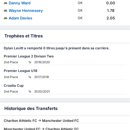
Danny Ward
0.00
GK
Wayne Hennessey
1.78
GK
Adam Davies
2.05
GK
Trophées et Titres
Dylan Levitt a remporté 0 titres jusqu'à présent dans sa carrière.
Premier League 2 Divison Two
2nd Place
1x
2019/2020
Premier League U18
2nd Place
1x
2017/2018
Croatia Cup
2nd Place
1x
2020/2021
Historique des Transferts
Charlton Athletic FC -> Manchester United FC
Manchester United FC -> Charlton Athletic FC