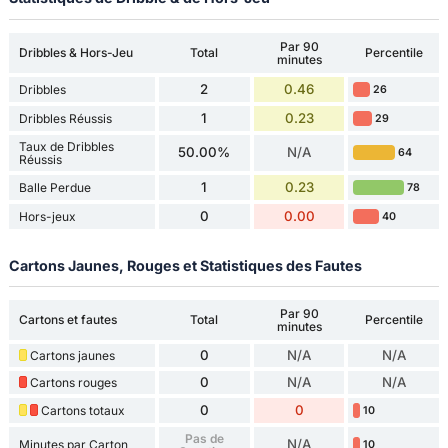
Par 90
Dribbles & Hors-Jeu
Total
Percentile
minutes
2
0.46
Dribbles
26
1
0.23
Dribbles Réussis
29
Taux de Dribbles
50.00%
N/A
64
Réussis
1
0.23
Balle Perdue
78
0
0.00
Hors-jeux
40
Cartons Jaunes, Rouges et Statistiques des Fautes
Par 90
Cartons et fautes
Total
Percentile
minutes
0
N/A
N/A
Cartons jaunes
0
N/A
N/A
Cartons rouges
0
0
Cartons totaux
10
Pas de
N/A
Minutes par Carton
10