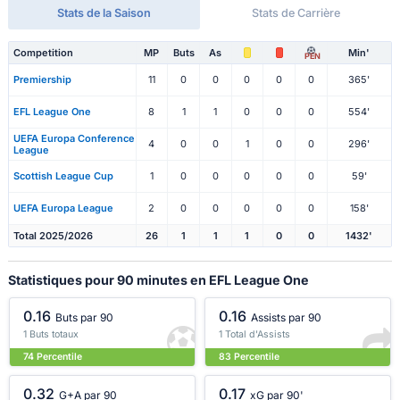
Stats de la Saison
Stats de Carrière
Competition
MP
Buts
As
Min'
PEN
Premiership
11
0
0
0
0
0
365'
EFL League One
8
1
1
0
0
0
554'
UEFA Europa Conference
4
0
0
1
0
0
296'
League
Scottish League Cup
1
0
0
0
0
0
59'
UEFA Europa League
2
0
0
0
0
0
158'
Total 2025/2026
26
1
1
1
0
0
1432'
Statistiques pour 90 minutes en EFL League One
0.16
0.16
Buts par 90
Assists par 90
1 Buts totaux
1 Total d'Assists
74 Percentile
83 Percentile
0.32
0.17
G+A par 90
xG par 90'