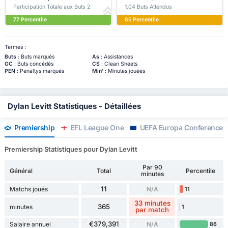
Participation Totale aux Buts 2
1.04 Buts Attendus
77 Percentile
65 Percentile
Termes :
Buts
: Buts marqués
As
: Assistances
GC
: Buts concédés
CS
: Clean Sheets
PEN
: Penaltys marqués
Min'
: Minutes jouées
Dylan Levitt Statistiques - Détaillées
Premiership
EFL League One
UEFA Europa Conference 
Premiership Statistiques pour Dylan Levitt
Par 90
Général
Total
Percentile
minutes
11
Matchs joués
N/A
11
33 minutes
365
minutes
1
par match
€379,391
Salaire annuel
N/A
86