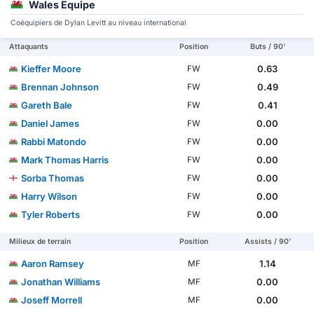
Wales Equipe
Coéquipiers de Dylan Levitt au niveau international
Attaquants
Position
Buts / 90'
Kieffer Moore
0.63
FW
Brennan Johnson
0.49
FW
Gareth Bale
0.41
FW
Daniel James
0.00
FW
Rabbi Matondo
0.00
FW
Mark Thomas Harris
0.00
FW
Sorba Thomas
0.00
FW
Harry Wilson
0.00
FW
Tyler Roberts
0.00
FW
Milieux de terrain
Position
Assists / 90'
Aaron Ramsey
1.14
MF
Jonathan Williams
0.00
MF
Joseff Morrell
0.00
MF