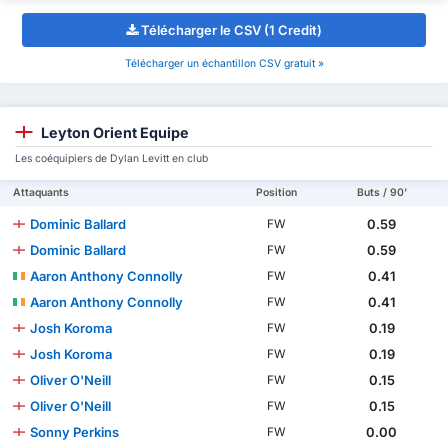
Télécharger le CSV (1 Credit)
Télécharger un échantillon CSV gratuit »
Leyton Orient Equipe
Les coéquipiers de Dylan Levitt en club
Attaquants
Position
Buts / 90'
Dominic Ballard
0.59
FW
Dominic Ballard
0.59
FW
Aaron Anthony Connolly
0.41
FW
Aaron Anthony Connolly
0.41
FW
Josh Koroma
0.19
FW
Josh Koroma
0.19
FW
Oliver O'Neill
0.15
FW
Oliver O'Neill
0.15
FW
Sonny Perkins
0.00
FW