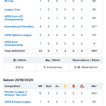
FA Cup
1
0
0
1
0
0
90'
League Cup
1
0
0
0
0
0
90'
UEFA Euro U21
1
0
1
0
0
0
90'
Championship
International Friendlies
4
0
0
0
0
0
257'
UEFA Nations League
3
0
0
0
0
0
131'
UEFA Euro
1
0
0
0
0
0
4'
Championship
Total 2020/2021
23
0
1
3
0
0
1301'
/ 90min
/ 90min
Réservations / 90min
0
Buts
0
Assistances
0.36
Réservations
Saison 2019/2020
Competition
MP
Buts
As
Min'
PEN
Premier League 2
12
3
2
2
0
2
954'
Division Two U23
UEFA Europa League
1
0
0
1
0
0
90'