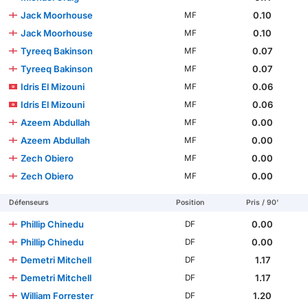
Jack Moorhouse
0.10
MF
Jack Moorhouse
0.10
MF
Tyreeq Bakinson
0.07
MF
Tyreeq Bakinson
0.07
MF
Idris El Mizouni
0.06
MF
Idris El Mizouni
0.06
MF
Azeem Abdullah
0.00
MF
Azeem Abdullah
0.00
MF
Zech Obiero
0.00
MF
Zech Obiero
0.00
MF
Défenseurs
Position
Pris / 90'
Phillip Chinedu
0.00
DF
Phillip Chinedu
0.00
DF
Demetri Mitchell
1.17
DF
Demetri Mitchell
1.17
DF
William Forrester
1.20
DF