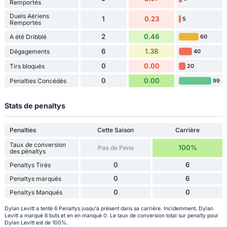
Remportés
Duels Aériens
1
0.23
5
Remportés
2
0.46
A été Dribblé
60
6
1.38
Dégagements
40
0
0.00
Tirs bloqués
20
0
0.00
Penalties Concédés
99
Stats de penaltys
Penalties
Cette Saison
Carrière
Taux de conversion
100%
Pas de Peno
des pénaltys
0
6
Penaltys Tirés
0
6
Penaltys marqués
0
0
Penaltys Manqués
Dylan Levitt a tenté 6 Penaltys jusqu'à présent dans sa carrière. Incidemment, Dylan
Levitt a marqué 6 buts et en en manqué 0. Le taux de conversion total sur penalty pour
Dylan Levitt est de 100%.