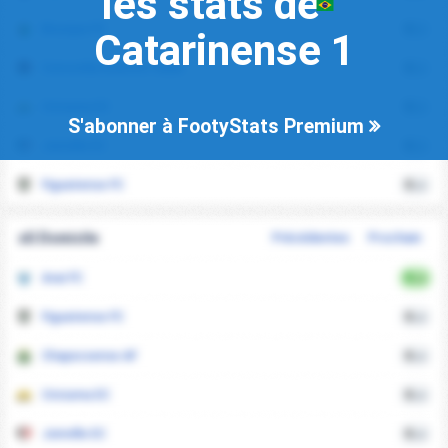
les stats de
Brusque FC
0
xG
Catarinense 1
Concordia Atletico Clube
0
xG
Criciuma EC
0
xG
S'abonner à FootyStats Premium
Joinville EC
0
xG
Figueirense FC
0
xG
xG Domicile
Précédentes
Prochain
Avai FC
0
xG
Figueirense FC
0
xG
Chapecoense AF
0
xG
Criciuma EC
0
xG
Joinville EC
0
xG