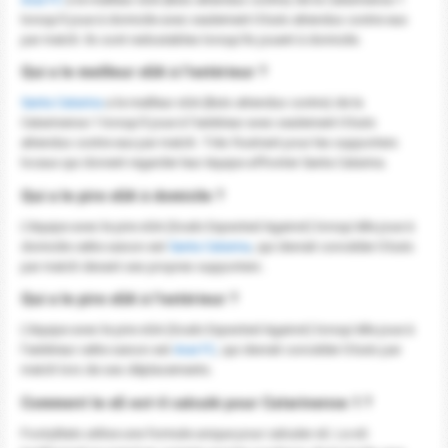
lorsqu'il joue à domicile avec seulement 0 buts attendus contre eux
par match. Ils sont redoutables lorsqu'ils jouent à domicile.
Qui a le meilleur xGA à l'extérieur ?
Santa Catarina
a le meilleur xGA (Buts attendus contre) de la
Catarinense 1 lorsqu'il joue à l'extérieur avec seulement 0 buts
attendus contre eux par match. Très frustrant pour les supporters
locaux qui doivent regarder leur équipe affronter Santa Catarina.
Qui a le pire xGA à domicile ?
L'équipe avec le pire xGA (Goals Expected Against) lorsqu'elle joue à
domicile cette saison est
Santa Catarina
, qui devrait concéder 0 buts
par match devant ses propres supporters .
Qui a le pire xGA à l'extérieur ?
L'équipe avec le pire xGA (Goals Expected Against) lorsqu'elle joue à
l'extérieur cette saison est
Avai FC
, qui devrait concéder 0 buts par
match lors de ses déplacements.
Comment le xG est-il calculé pour Catarinense 1 ?
FootyStats utilise une formule unique pour calculer xG. Le xG