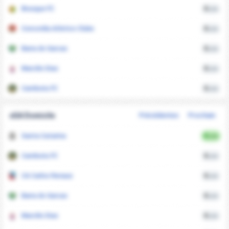
Brusque FC
0
xGA
Concordia Atletico Clube
0
xGA
Barra do Garcas
0
xGA
Marcilio Dias
0
xGA
Camboriu FC
0
xGA
xGA Domicile
Précédentes
Prochain
Santa Catarina
0
xGA
Camboriu FC
0
xGA
CA Carlos Renaux
0
xGA
Barra do Garcas
0
xGA
Marcilio Dias
0
xGA