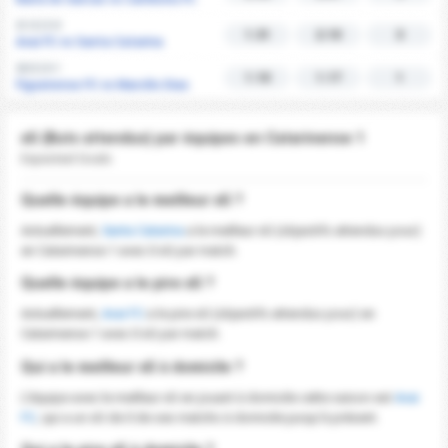
21/2 | 3-0
1.31
2.10
3
Avai FC vs Santa Catarina
20/2 | 0-1
1.10
1.17
1
Figueirense FC vs Marcilio Dias
xG (Buts attendus) par équipes en Catarinense 1
Expected Goals
Quelle équipe a le meilleur xG ?
Actuellement,
Santa Catarina
a le meilleur xG (objectifs attendus pour)
en Catarinense 1 avec 0 xG par match.
Quelle équipe a le pire xG ?
Actuellement,
Avai FC
a le pire xG (objectifs attendus pour) en
Catarinense 1 avec 0 xG par match.
Qui a le meilleur xG à domicile ?
L'équipe avec le meilleur xG en jouant à domicile cette saison est
Avai
FC
, qui a un xG de 0 de ses matchs à domicile jusqu'à présent.