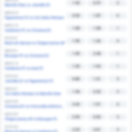
06/3 | 2-0
1.92
0.37
2
Marcilio Dias vs Joinville EC
06/3 | 2-4
0.92
1.87
6
Figueirense FC vs CA Carlos Renaux
04/3 | 1-0
1.08
1.08
1
Camboriu FC vs Criciuma EC
01/3 | 3-1
1.95
1.24
4
Barra do Garcas vs Chapecoense AF
28/2 | 0-1
1.05
2.28
1
Brusque FC vs Criciuma EC
28/2 | 1-0
1.25
1.52
1
Camboriu FC vs Avai FC
27/2 | 0-3
0.80
1.21
3
Joinville EC vs Figueirense FC
26/2 | 2-1
1.36
2.22
3
CA Carlos Renaux vs Marcilio Dias
22/2 | 4-0
2.44
1.01
4
Criciuma EC vs Concordia Atletico Clube
22/2 | 3-0
2.59
0.92
3
Chapecoense AF vs Brusque FC
21/2 | 3-0
2.33
2.01
3
Barra do Garcas vs Camboriu FC