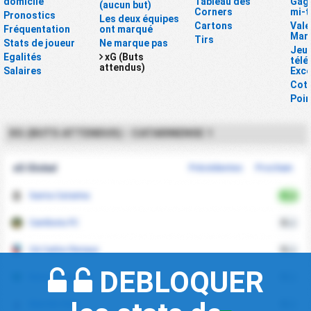
domicile
Tableau des
Gagn
(aucun but)
Corners
mi-
Pronostics
Les deux équipes
Cartons
Vale
Fréquentation
ont marqué
Mar
Tirs
Stats de joueur
Ne marque pas
Jeux
Egalités
xG (Buts
tél
attendus)
Salaires
Exce
Cot
Poin
XG (BUTS ATTENDUS) - CATARINENSE 1
xG Global
Précédentes
Prochain
Santa Catarina
0
xG
Camboriu FC
0
xG
CA Carlos Renaux
0
xG
DEBLOQUER
Barra do Garcas
0
xG
Marcilio Dias
0
xG