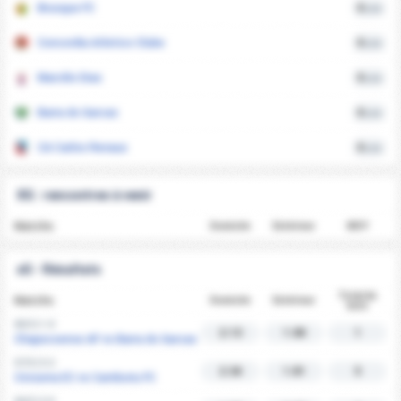
Brusque FC
0
xGA
Concordia Atletico Clube
0
xGA
Marcilio Dias
0
xGA
Barra do Garcas
0
xGA
CA Carlos Renaux
0
xGA
XG : rencontres à venir
Matchs
Domicile
Extérieur
MOY
xG - Résultats
Total de
Matchs
Domicile
Extérieur
buts
08/3 | 1-0
2.13
1.08
1
Chapecoense AF vs Barra do Garcas
07/3 | 3-2
2.34
1.81
5
Criciuma EC vs Camboriu FC