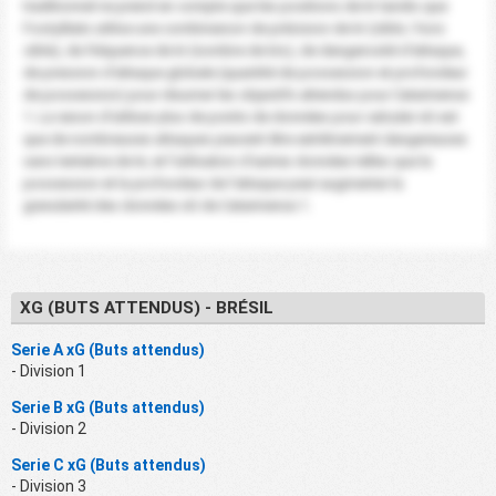
traditionnel ne prend en compte que les positions de tir tandis que
FootyStats utilise une combinaison de précision de tir (cible / hors
cible), de fréquence de tir (nombre de tirs), de dangerosité d'attaque,
de pression d'attaque globale (quantité de possession et profondeur
de possession) pour résumer les objectifs attendus pour Catarinense
1. La raison d'utiliser plus de points de données pour calculer xG est
que de nombreuses attaques peuvent être extrêmement dangereuses
sans tentative de tir, et l'utilisation d'autres données telles que la
possession et la profondeur de l'attaque peut augmenter la
granularité des données xG de Catarinense 1.
XG (BUTS ATTENDUS) - BRÉSIL
Serie A xG (Buts attendus)
- Division 1
Serie B xG (Buts attendus)
- Division 2
Serie C xG (Buts attendus)
- Division 3