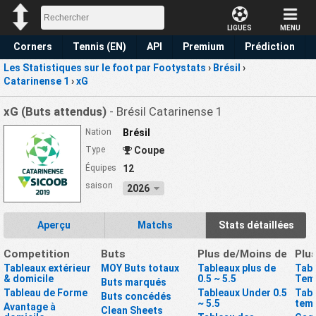
LIGUES
MENU
Corners
Tennis (EN)
API
Premium
Prédiction
Les Statistiques sur le foot par Footystats
›
Brésil
›
Catarinense 1
›
xG
xG (Buts attendus)
- Brésil Catarinense 1
Nation
Brésil
Type
Coupe
Équipes
12
saison
2026
Aperçu
Matchs
Stats détaillées
Competition
Buts
Plus de/Moins de
Plu
Tableaux extérieur
MOY Buts totaux
Tableaux plus de
Tabl
& domicile
0.5 ~ 5.5
Tem
Buts marqués
Tableau de Forme
Tableaux Under 0.5
Tabl
Buts concédés
~ 5.5
tem
Avantage à
Clean Sheets