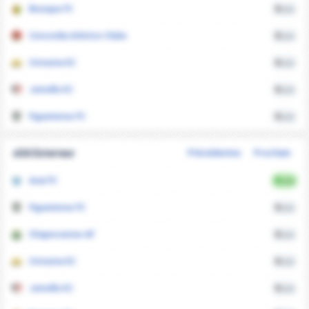
Brusque FC
0
xGA
Concordia Atletico Clube
0
xGA
Criciuma EC
0
xGA
Joinville EC
0
xGA
Figueirense FC
0
xGA
xGA Exterieur
Précédentes
Prochain
Avai FC
0
xGA
Figueirense FC
0
xGA
Chapecoense AF
0
xGA
Criciuma EC
0
xGA
Joinville EC
0
xGA