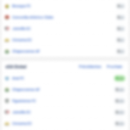
Brusque FC
0
xG
Concordia Atletico Clube
0
xG
Joinville EC
0
xG
Criciuma EC
0
xG
Chapecoense AF
0
xG
xGA Global
Précédentes
Prochain
Avai FC
0
xGA
Chapecoense AF
0
xGA
Figueirense FC
0
xGA
Joinville EC
0
xGA
Criciuma EC
0
xGA