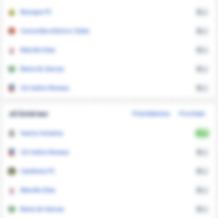
Brusque FC
0
xG
Concordia Atletico Clube
0
xG
Marcilio Dias
0
xG
Barra do Garcas
0
xG
CA Carlos Renaux
0
xG
xG Extérieur
Précédentes
Prochain
Santa Catarina
0
xG
CA Carlos Renaux
0
xG
Camboriu FC
0
xG
Marcilio Dias
0
xG
Barra do Garcas
0
xG