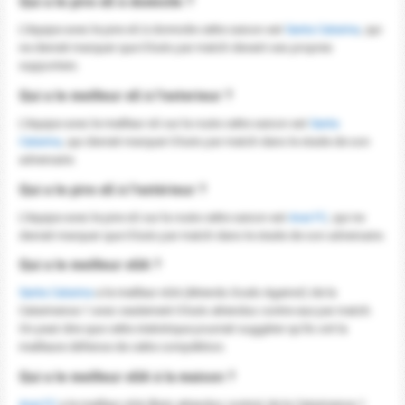
Qui a le pire xG à domicile ?
L'équipe avec le pire xG à domicile cette saison est
Santa Catarina
, qui
ne devrait marquer que 0 buts par match devant ses propres
supporters.
Qui a le meilleur xG à l'exterieur ?
L'équipe avec le meilleur xG sur la route cette saison est
Santa
Catarina
, qui devrait marquer 0 buts par match dans le stade de son
adversaire.
Qui a le pire xG à l'extérieur ?
L'équipe avec le pire xG sur la route cette saison est
Avai FC
, qui ne
devrait marquer que 0 buts par match dans le stade de son adversaire.
Qui a le meilleur xGA ?
Santa Catarina
a le meilleur xGA (Attendu Goals Against) de la
Catarinense 1 avec seulement 0 buts attendus contre eux par match.
On peut dire que cette statistique pourrait suggérer qu'ils ont la
meilleure défense de cette compétition.
Qui a le meilleur xGA à la maison ?
Avai FC
a le meilleur xGA (Buts attendus contre) de la Catarinense 1