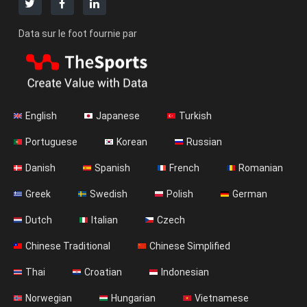
Data sur le foot fournie par
English
Japanese
Turkish
Portuguese
Korean
Russian
Danish
Spanish
French
Romanian
Greek
Swedish
Polish
German
Dutch
Italian
Czech
Chinese Traditional
Chinese Simplified
Thai
Croatian
Indonesian
Norwegian
Hungarian
Vietnamese