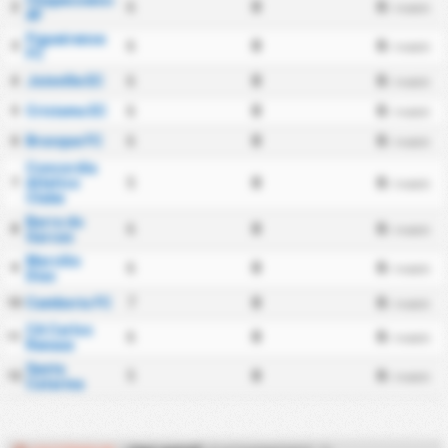
Chapecoense
6
0
0
2
/ match
AF
Figueirense
6
0
0
3
/ match
FC
Joinville EC
6
0
0
4
/ match
Criciuma EC
6
0
0
5
/ match
Brusque FC
6
0
0
6
/ match
Concordia
Atletico
5
0
0
7
/ match
Clube
Barra do
6
0
0
8
/ match
Garcas
Marcilio
6
0
0
9
/ match
Dias
Camboriu FC
7
0
0
10
/ match
CA Carlos
6
0
0
11
/ match
Renaux
Santa
5
0
0
12
/ match
Catarina