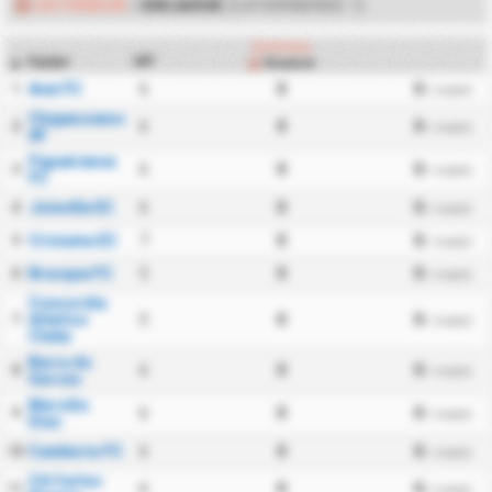
EXTÉRIEUR
/
ENCAISSÉ
(CATARINENSE 1)
Extérieur
Equipe
MP
Encaissé
#
Avai FC
6
0
0
1
/ match
Chapecoense
6
0
0
2
/ match
AF
Figueirense
6
0
0
3
/ match
FC
Joinville EC
6
0
0
4
/ match
Criciuma EC
7
0
0
5
/ match
Brusque FC
5
0
0
6
/ match
Concordia
Atletico
5
0
0
7
/ match
Clube
Barra do
6
0
0
8
/ match
Garcas
Marcilio
6
0
0
9
/ match
Dias
Camboriu FC
6
0
0
10
/ match
CA Carlos
6
0
0
11
/ match