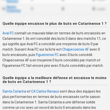
Renaux
Santa
5
0
0
12
/ match
Catarina
Quelle équipe encaisse le plus de buts en Catarinense 1 ?
Avai FC
connaît un mauvais bilan en termes de buts encaissés en
Catarinense 1. Ils ont concédé des buts 0 dans des matchs 11, ce
qui signifie que Avai FC a concédé une moyenne de buts 0 par
match. Suivant Avai FC sur la liste est
Chapecoense AF
avec 0
buts encaissés, puis
Figueirense FC
avec 0 buts concédé.
Chapecoense AF a en moyenne 0 buts concédés par match et
Figueirense FC fait encore pire avec 0 buts concédés par match.
Quelle équipe a la meilleure défense et encaisse le moins
de buts en Catarinense 1 ?
Santa Catarina
et
CA Carlos Renaux
sont deux des équipes les
plus performantes en termes de buts encaissés cette saison
dans la Catarinense 1. Santa Catarina a une défense solide
comme un roc avec un record de buts 0 encaissés dans les