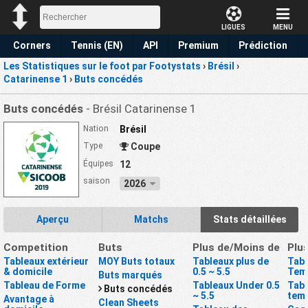
LIGUES
MENU
Corners
Tennis (EN)
API
Premium
Prédiction
Les Statistiques sur le foot par Footystats
›
Brésil
›
Catarinense 1
›
Buts concédés
Buts concédés
- Brésil Catarinense 1
Nation
Brésil
Type
Coupe
Équipes
12
saison
2026
Aperçu
Matchs
Stats détaillées
Competition
Buts
Plus de/Moins de
Plu
Tableaux extérieur
MOY Buts totaux
Tableaux plus de
Tabl
& domicile
0.5 ~ 5.5
Tem
Buts marqués
Tableau de Forme
Tableaux Under 0.5
Tabl
Buts concédés
~ 5.5
tem
Avantage à
Clean Sheets