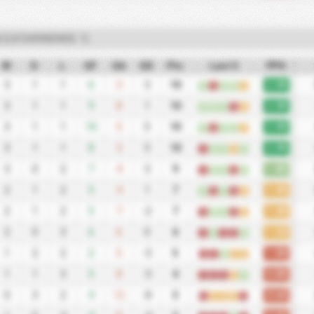
(CATARINENSE 1)
W
D
L
GF
GA
GD
Pts
Last 5
PPG
2.00
3
1
1
6
3
3
10
W
L
W
W
D
2.00
3
1
1
9
8
1
10
W
W
W
L
D
2.00
3
1
1
10
5
5
10
W
L
W
W
D
2.00
3
1
1
8
3
5
10
L
W
W
D
W
1.80
3
0
2
7
4
3
9
L
W
W
L
W
1.40
2
1
2
5
4
1
7
W
L
W
L
D
1.40
2
1
2
5
7
-2
7
L
W
W
L
D
1.20
2
0
3
6
6
0
6
L
W
L
L
W
1.00
1
2
2
2
5
-3
5
L
L
W
D
D
0.80
1
1
3
5
8
-3
4
L
L
L
D
W
0.60
0
3
2
4
12
-8
3
L
D
D
D
L