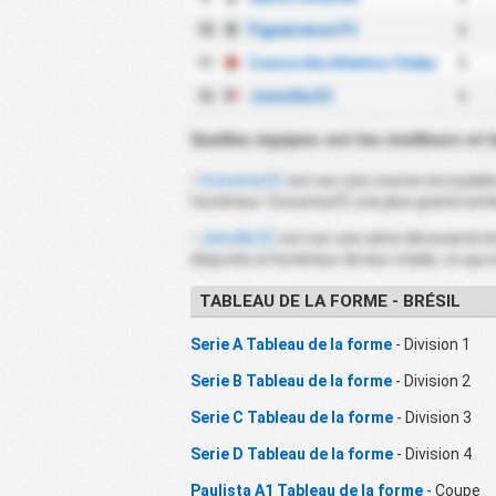
10
Figueirense FC
6
11
Concordia Atletico Clube
5
12
Joinville EC
6
Quelles équipes ont les meilleurs et l
•
Criciuma EC
est sur une course incroyable 
l'extérieur. Criciuma EC a le plus grand nomb
•
Joinville EC
est sur une série décevante lo
disputés à l'extérieur de leur stade, ce qui
TABLEAU DE LA FORME - BRÉSIL
Serie A Tableau de la forme
- Division 1
Serie B Tableau de la forme
- Division 2
Serie C Tableau de la forme
- Division 3
Serie D Tableau de la forme
- Division 4
Paulista A1 Tableau de la forme
- Coupe