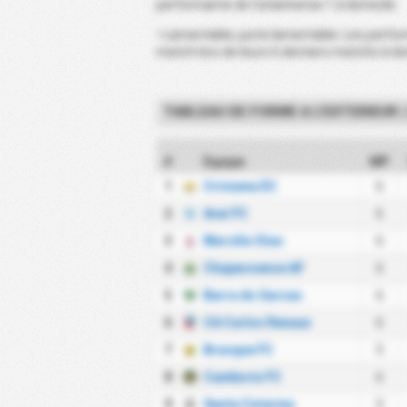
performante de Catarinense 1 à domicile.
• Lamentable, juste lamentable. Les perf
match lors de leurs 6 derniers matchs à do
TABLEAU DE FORME A L'EXTERIEUR
(
#
Equipe
MP
1
Criciuma EC
6
2
Avai FC
6
3
Marcilio Dias
6
4
Chapecoense AF
6
5
Barra do Garcas
6
6
CA Carlos Renaux
6
7
Brusque FC
5
8
Camboriu FC
6
9
Santa Catarina
5