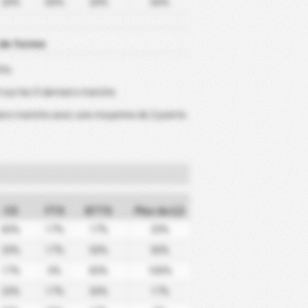
20%
60%
20%
60%
 de forme
hs.
sur les 5 derniers matchs
rniers matchs avec une moyenne de 2 points
CS
FTS
BTTS
Plus de 2,5
83%
17%
17%
33%
33%
17%
50%
50%
17%
0%
83%
100%
33%
17%
50%
17%