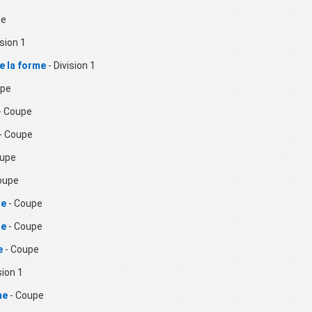
pe
ision 1
e la forme
- Division 1
upe
- Coupe
- Coupe
oupe
oupe
me
- Coupe
me
- Coupe
e
- Coupe
sion 1
me
- Coupe