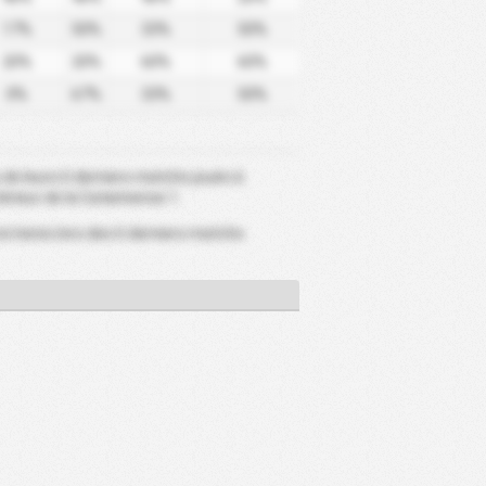
17%
50%
33%
50%
20%
20%
60%
60%
0%
67%
33%
50%
s de leurs 6 derniers matchs joués à
térieur de la Catarinense 1.
victoires lors des 6 derniers matchs