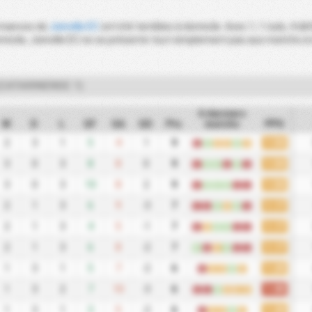
ormances de
Joinville EC
ont été terribles à domicile. Avec 1, 1 nuls, 4 d
micile, Joinville EC ne se présente tout simplement pas aux matchs à 
CATARINENSE 1)
6 derniers
W
D
L
GF
GA
GD
Pts
matchs
PPG
1.50
2
3
1
5
4
1
9
L
W
D
D
W
D
1.50
3
0
3
8
8
0
9
L
W
W
L
W
L
1.50
3
0
3
10
8
2
9
L
W
W
W
L
L
1.17
2
1
3
6
9
-3
7
L
L
W
D
W
L
1.17
2
1
3
4
5
-1
7
L
D
W
W
L
L
1.17
2
1
3
6
8
-2
7
W
L
D
W
L
L
1.20
1
3
1
5
7
-2
6
L
D
D
W
D
1.00
1
3
2
7
10
-3
6
L
L
W
D
D
D
1.20
1
3
1
3
5
-2
6
L
D
D
W
D