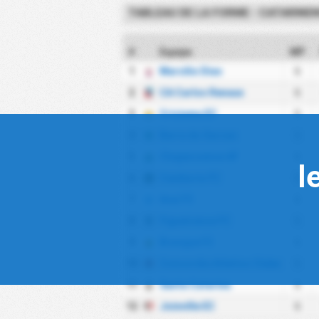
TABLEAU DE LA FORME - CATARINEN
#
Equipe
MP
1
Marcilio Dias
6
2
CA Carlos Renaux
6
3
Criciuma EC
6
4
Barra do Garcas
6
5
Chapecoense AF
6
l
6
Camboriu FC
6
7
Avai FC
6
8
Figueirense FC
6
9
Brusque FC
6
10
Concordia Atletico Clube
6
11
Santa Catarina
6
12
Joinville EC
6