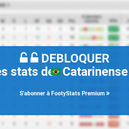
SE 1
6 derniers
W
D
L
GF
GA
GD
Pts
matchs
PPG
2.17
4
1
1
10
5
5
13
5
W
L
W
W
D
W
2.17
4
1
1
10
8
2
13
1
W
W
W
L
D
W
1.83
3
2
1
10
5
5
11
5
W
L
W
W
D
D
DEBLOQUER
1.83
3
2
1
9
4
5
11
3
L
W
W
D
W
D
1.67
3
1
2
7
5
2
10
5
W
L
W
L
D
W
es stats de
Catarinense
1.67
3
1
2
6
7
-1
10
5
L
W
W
L
D
W
1.50
3
0
3
8
7
1
9
1
L
W
W
L
W
L
1.00
2
0
4
6
7
-1
6
3
L
W
L
L
W
L
S'abonner à FootyStats Premium
1.00
1
3
2
5
8
-3
6
3
L
L
W
D
D
D
1.00
1
3
2
5
12
-7
6
3
L
D
D
D
L
W
0.83
1
2
3
6
9
-3
5
L
L
L
D
W
D
0.50
1
0
5
6
12
-6
3
1
L
L
L
W
L
L