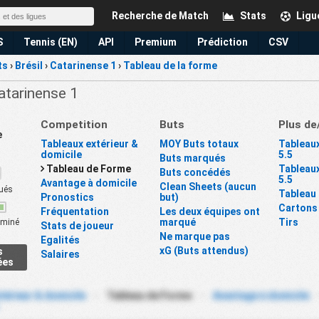
Recherche de Match
Stats
Ligu
S
Tennis (EN)
API
Premium
Prédiction
CSV
ts
›
Brésil
›
Catarinense 1
›
Tableau de la forme
Catarinense 1
Competition
Buts
Plus de
e
Tableaux extérieur &
MOY Buts totaux
Tableaux
domicile
5.5
Buts marqués
Tableau de Forme
Tableaux
Buts concédés
5.5
Avantage à domicile
Clean Sheets (aucun
ués
Tableau
Pronostics
but)
Cartons
Fréquentation
Les deux équipes ont
marqué
Tirs
miné
Stats de joueur
Ne marque pas
Egalités
xG (Buts attendus)
s
Salaires
ées
térieur & domicile
-
Tableau de Forme
-
Avantage à domicile