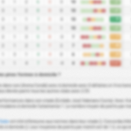
1.67
3
1
2
6
3
3
10
W
W
D
L
L
W
1.67
3
1
2
8
8
0
10
W
W
W
L
D
L
2.00
3
1
1
7
3
4
10
W
L
D
W
W
1.67
3
1
2
6
5
1
10
W
W
D
L
L
W
1.17
2
1
3
5
8
-3
7
L
L
W
D
L
W
1.40
2
1
2
9
7
2
7
L
L
W
W
D
1.20
1
3
1
4
4
0
6
D
D
W
L
D
0.67
1
1
4
7
11
-4
4
L
W
L
L
D
L
les pires formes à domicile ?
e dans son (Arena Condá) avec à domicile avec 0 défaites et 4 victoire
us élevée parmi tous les autres clubs avec 2.33.
rformances dans son stade (Estádio José Valeriano Costa). Avec 4 win
rmulaires à domicile Catarinense 1. Le nombre moyen de points par ma
Clube
ont été inférieures aux normes dans leur stade (). Concordia Atle
és à domicile (). Leur moyenne de points par match est de 1.2, ce qui 