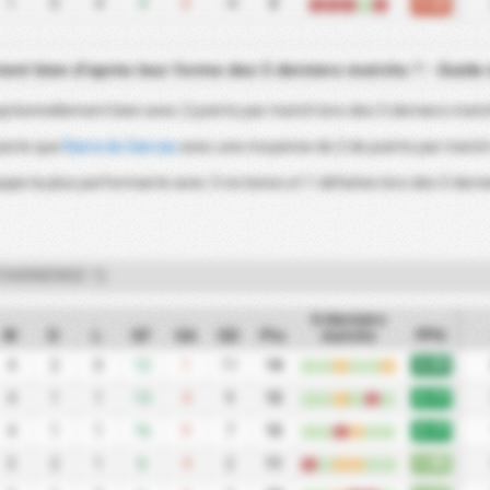
0.60
1
0
4
4
8
-4
3
L
L
L
W
L
tent bien d'après leur forme des 5 derniers matchs ? - Guide
ptionnellement bien avec 2 points par match lors des 5 derniers matc
piste que
Barra do Garcas
avec une moyenne de 2 de points par match 
ipe la plus performante avec 3 victoires et 1 défaites lors des 5 de
TARINENSE 1)
6 derniers
W
D
L
GF
GA
GD
Pts
matchs
PPG
2.33
4
2
0
12
1
11
14
W
W
D
W
W
D
2.17
4
1
1
13
4
9
13
W
W
D
W
L
W
2.17
4
1
1
16
9
7
13
W
W
L
D
W
W
1.83
3
2
1
6
4
2
11
L
W
D
D
W
W