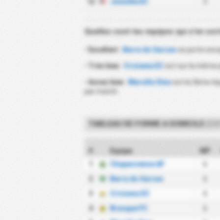
12
Joinville EC
5
Quelles sont les équipes qui s'en sor
•
Excellent
:
Barra do Garcas
se porte exce
•
Très bien
:
Criciuma EC
est sur la même 
•
Assez bien
:
Marcilio Dias
est la 3ème équ
par match.
TABLEAU DE FORME A DOMICILE
(CA
#
Equipe
MP
1
Chapecoense AF
6
2
Barra do Garcas
6
3
Criciuma EC
6
4
Brusque FC
6