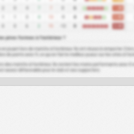
1.00
2
0
4
7
7
0
6
W
L
L
L
L
W
0.80
1
1
3
4
13
-9
4
L
D
L
L
W
0.00
0
0
6
2
15
-13
0
L
L
L
L
L
L
es pires formes à l'extérieur ?
en jouant lors de matchs à l'extérieur. Ils ont réussi à remporter 2 lor
re de points avec 9, ce qui en fait le meilleur joueur sur les sites à l'ex
rs des matchs à l'extérieur. Ils restent les moins performants avec 0 
 est assez défavorable pour le club et ses supporters.