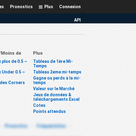
es
Pronostics
Plus
Connexion
API
/Moins de
Plus
 plus de 0.5 ~
Tableau de 1ère Mi-
Temps
 Under 0.5 ~
Tableau 2eme mi-temps
Gagne ou perds à la mi-
 des Corners
temps
Valeur sur le Marché
Jeux de données &
téléchargements Excel
Cotes
Points attendus
-
Pronostics
-
Fréquentation
-