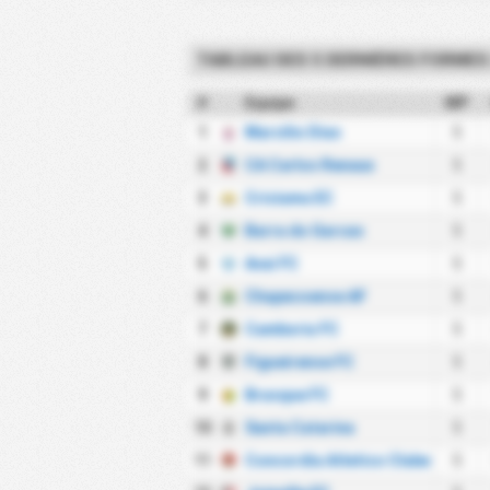
TABLEAU DES 5 DERNIÈRES FORMES
#
Equipe
MP
1
Marcilio Dias
5
2
CA Carlos Renaux
5
3
Criciuma EC
5
4
Barra do Garcas
5
5
Avai FC
5
6
Chapecoense AF
5
7
Camboriu FC
5
8
Figueirense FC
5
9
Brusque FC
5
10
Santa Catarina
5
11
Concordia Atletico Clube
5