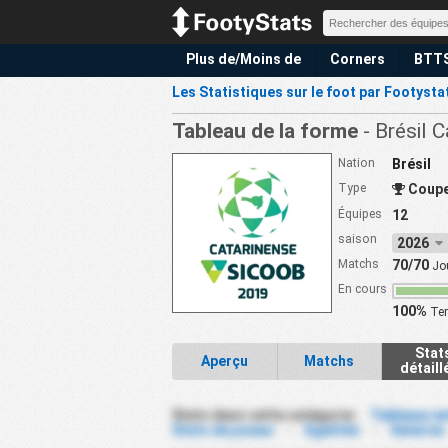
Plus de/Moins de
Corners
BTT
Les Statistiques sur le foot par Footysta
Tableau de la forme
- Brésil 
Nation
Brésil
Type
Coup
Équipes
12
saison
2026
Matchs
70/70
Jo
En cours
100%
Ter
Stat
Aperçu
Matchs
détaill
Stats dans cette catégorie :
Tableaux ex
Stats de joueur
-
Egalités
-
Salaires