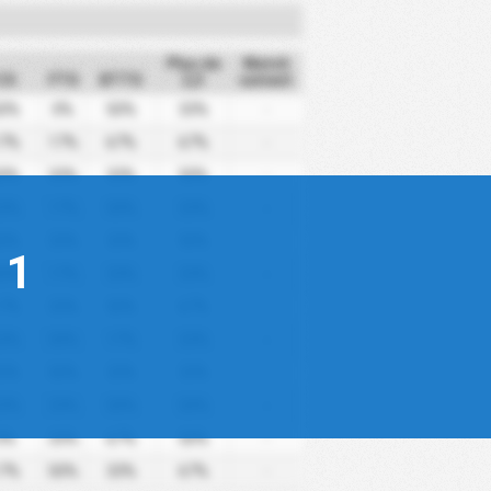
Plus de
Match
CS
FTS
BTTS
2,5
suivant
0%
0%
50%
33%
-
7%
17%
67%
67%
-
0%
33%
33%
50%
-
3%
17%
50%
33%
-
0%
33%
33%
50%
-
 1
0%
17%
33%
33%
-
7%
33%
50%
67%
-
3%
50%
17%
33%
-
3%
50%
33%
33%
-
3%
33%
50%
50%
-
0%
33%
67%
50%
-
7%
50%
33%
67%
-