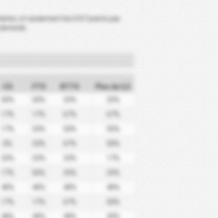
éfaites, et seulement les 0.67 points par
domicile.
CS
FTS
BTTS
Plus de 2,5
50%
50%
33%
33%
17%
17%
67%
67%
17%
33%
50%
50%
0%
33%
67%
50%
33%
33%
33%
17%
17%
50%
33%
33%
40%
40%
40%
40%
17%
17%
67%
50%
40%
40%
40%
20%