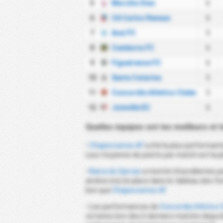
5
Marcilio Dias
6
6
CA Carlos Renaux
6
7
Avai FC
5
8
Camboriu FC
6
9
Figueirense FC
6
10
Santa Catarina
5
11
Concordia Atletico Clube
5
12
Joinville EC
6
Quelles équipes ont les meilleurs et 
•
Chapecoense AF
a été la plus performant
Leur moyenne de points par match est la pl
•
Barra do Garcas
a montré d'excellentes pe
amène à la 2e place dans le tableau des fo
bon que
Chapecoense AF
.
• Les performances de
Concordia Atletico 
victoires lors des 6 derniers matchs disput