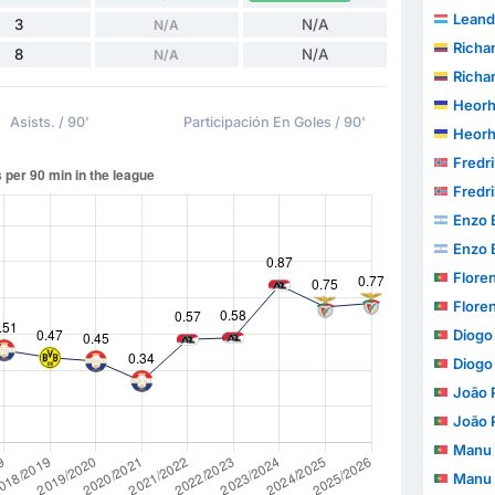
Leand
3
N/A
N/A
Richa
8
N/A
N/A
Richa
Heorh
Asists. / 90'
Participación En Goles / 90'
Heorh
Fredr
Fredr
Enzo 
Enzo 
Floren
Floren
Diogo 
Diogo 
João Pe
João Pe
Manu 
Manu 