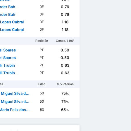
nder Bah
0.76
DF
nder Bah
0.76
DF
 Lopes Cabral
1.18
DF
 Lopes Cabral
1.18
DF
Posición
Conce. / 90'
l Soares
0.50
PT
l Soares
0.50
PT
ii Trubin
0.63
PT
ii Trubin
0.63
PT
es
Edad
% Victorias
uel Silva do Nascimento
75
50
%
uel Silva do Nascimento
75
50
%
 Felix dos Santos Mourinho
65
63
%