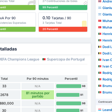
Andre
encias Total
27 Contribuciones de Goles
entil
99 Percentil
Gianluc
Gianluc
0.10
xA Por 90
Tarjetas / 90
Muhamme
sistencias Esperadas
3 Tarjetas Total
Muhamme
entil
20 Percentil
Henri
Henri
Dodi 
talladas
Dodi 
EFA Champions League
Supercopa de Portugal
Copa de la 
Ivan Co
Ivan Co
Rodrigo 
Total
Por 90 minutos
Percentil
Rodrigo 
Brum
33
N/A
98
Brum
81 minutos por
2678
91
partido
Centrocam
,880,000
N/A
98
Leand
30
N/A
91