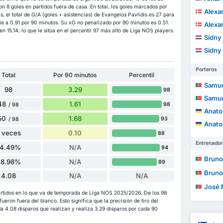
 8 goles en partidos fuera de casa. En total, los goles marcados por
Alexa
 el total de G/A (goles + asistencias) de Evangelos Pavlidis es 27 para
le a 0.91 por 90 minutos. Su xG no penalizado por 90 minutos es 0.51.
Alexa
n 15.14, lo que le sitúa en el percentil 97 más alto de Liga NOS players.
Sidny
Sidny
Porteros
Total
Por 90 minutos
Percentil
Samue
98
3.29
98
Samue
48
1.61
98
/ 98
Anatol
50
1.68
93
/ 98
Anatol
 veces
0.10
88
Entrenador
4.49%
N/A
94
Bruno Mig
48.98%
N/A
89
Bruno Mig
4.08
N/A
N/A
José Mario
artidos en lo que va de temporada de Liga NOS 2025/2026. De los 98
 fueron fuera del blanco. Esto significa que la precisión de tiro del
a 4.08 disparos que realizan y realiza 3.29 disparos por cada 90