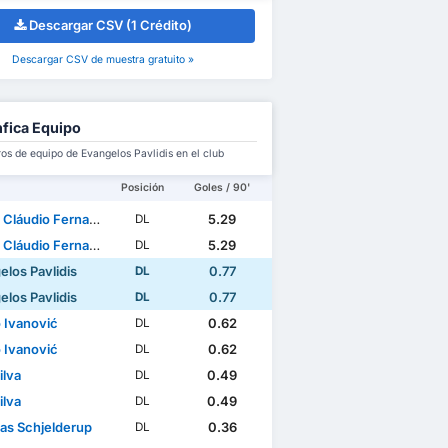
Descargar CSV (1 Crédito)
Descargar CSV de muestra gratuito »
fica Equipo
s de equipo de Evangelos Pavlidis en el club
Posición
Goles / 90'
udio Fernandes Reis Cabral
5.29
DL
udio Fernandes Reis Cabral
5.29
DL
elos Pavlidis
0.77
DL
elos Pavlidis
0.77
DL
o Ivanović
0.62
DL
o Ivanović
0.62
DL
ilva
0.49
DL
ilva
0.49
DL
as Schjelderup
0.36
DL