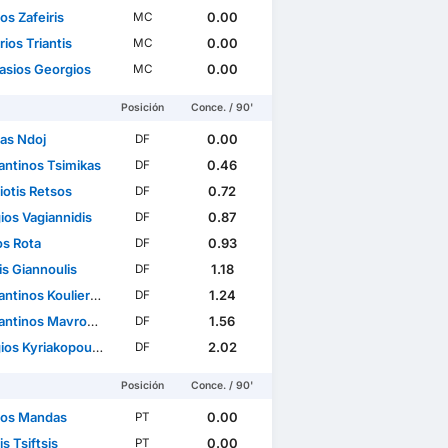
os Zafeiris
0.00
MC
ios Triantis
0.00
MC
asios Georgios
0.00
MC
Posición
Conce. / 90'
as Ndoj
0.00
DF
antinos Tsimikas
0.46
DF
iotis Retsos
0.72
DF
ios Vagiannidis
0.87
DF
os Rota
0.93
DF
is Giannoulis
1.18
DF
tinos Koulierakis
1.24
DF
tinos Mavropanos
1.56
DF
os Kyriakopoulos
2.02
DF
Posición
Conce. / 90'
tos Mandas
0.00
PT
s Tsiftsis
0.00
PT