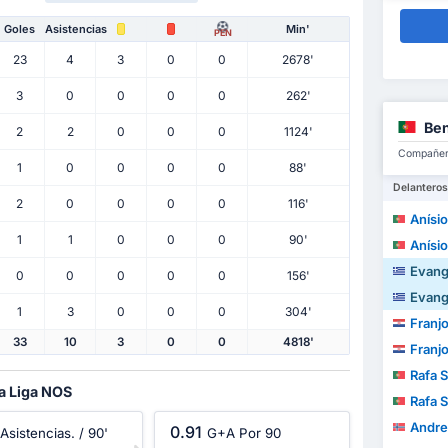
Goles
Asistencias
Min'
PEN
23
4
3
0
0
2678'
3
0
0
0
0
262'
Ben
2
2
0
0
0
1124'
Compañero
1
0
0
0
0
88'
Delanteros
2
0
0
0
0
116'
Anísio Clá
1
1
0
0
0
90'
Anísio Clá
Evang
0
0
0
0
0
156'
Evang
1
3
0
0
0
304'
Franj
33
10
3
0
0
4818'
Franj
Rafa S
la Liga NOS
Rafa S
Andre
0.91
Asistencias. / 90'
G+A Por 90