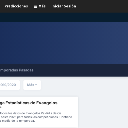
Predicciones
Más
Iniciar Sesión
mporadas Pasadas
2019/2020
Más
ga Estadísticas de Evangelos
s
todos los datos de Evangelos Pavlidis desde
 hasta 2026 para todas las competiciones. Contiene
 la media de la temporada.