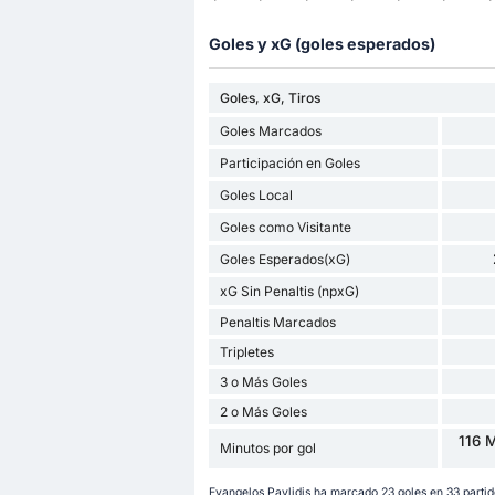
Goles y xG (goles esperados)
Goles, xG, Tiros
Goles Marcados
Participación en Goles
Goles Local
Goles como Visitante
Goles Esperados(xG)
xG Sin Penaltis (npxG)
Penaltis Marcados
Tripletes
3 o Más Goles
2 o Más Goles
116 
Minutos por gol
Evangelos Pavlidis ha marcado 23 goles en 33 parti