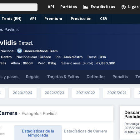
API
Partidos
Estadísticas
Ligas
Tenis (EN)
API
Premium
Predicción
CSV
s Pavlidis
vlidis
Estad.
 Nacional :
Greece National Team
o Centro
Nacionalidad :
Greece
Pie :
Ambidiestro
Dorsal :
#14
998)
Altura :
186cm
Peso :
82kg
Salario anual (euros) :
€2,880,000
as y pases
Regate
Tarjetas & Faltas
Defender
Penaltis
Te
5
2023/2024
2022/2023
2021/2022
2020/2021
Descar
Carrera
- Evangelos Pavlidis
Pavlidi
Descarga 
2015/2016
S
Estadísticas de la
Estadísticas de Carrera
el total y
res
temporada