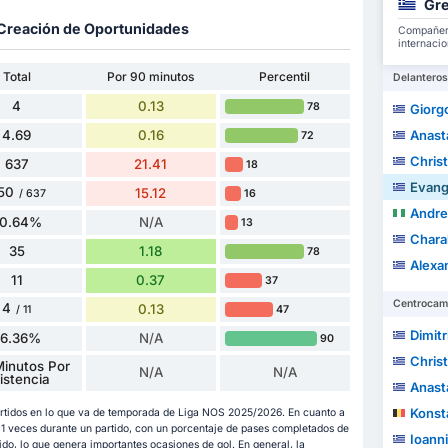
Gre
y Creación de Oportunidades
Compañero
internacio
Total
Por 90 minutos
Percentil
Delanteros
4
0.13
78
Giorg
4.69
0.16
Anast
72
Christ
637
21.41
18
Evang
50
15.12
16
/ 637
Andre
0.64%
N/A
13
Charal
35
1.18
78
Alexan
11
0.37
37
Centrocam
4
0.13
47
/ 11
Dimit
36.36%
N/A
90
Chris
inutos Por
N/A
N/A
istencia
Anast
Konst
partidos en lo que va de temporada de Liga NOS 2025/2026. En cuanto a
41 veces durante un partido, con un porcentaje de pases completados de
Ioanni
ido, lo que genera importantes ocasiones de gol. En general, la