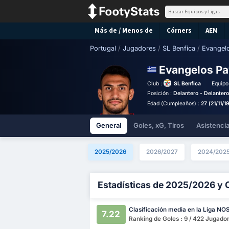
Más de / Menos de
Córners
AEM
Portugal
/
Jugadores
/
SL Benfica
/
Evangelo
Evangelos Pa
Club :
SL Benfica
Equipo
Posición :
Delantero - Delanter
Edad (Cumpleaños) :
27 (21/11/1
General
Goles, xG, Tiros
Asistenci
2025/2026
2026/2027
2024/202
Estadísticas de 2025/2026 y 
Clasificación media en la Liga NO
7.22
Ranking de Goles : 9 / 422 Jugado