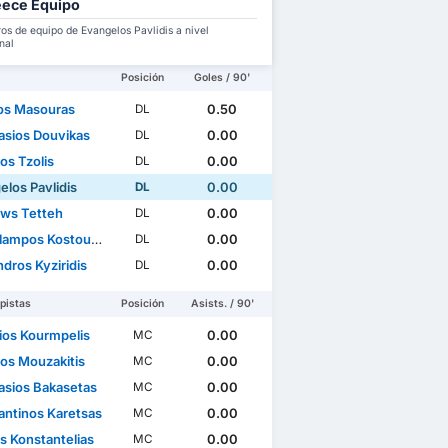
ece Equipo
s de equipo de Evangelos Pavlidis a nivel
nal
Posición
Goles / 90'
os Masouras
0.50
DL
asios Douvikas
0.00
DL
os Tzolis
0.00
DL
elos Pavlidis
0.00
DL
ws Tetteh
0.00
DL
ampos Kostoulas
0.00
DL
dros Kyziridis
0.00
DL
pistas
Posición
Asists. / 90'
rios Kourmpelis
0.00
MC
tos Mouzakitis
0.00
MC
asios Bakasetas
0.00
MC
antinos Karetsas
0.00
MC
s Konstantelias
0.00
MC