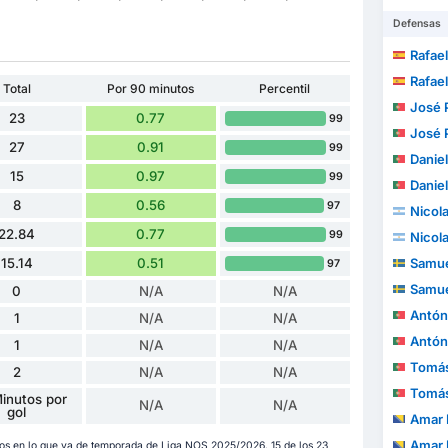
Defensas
Rafael 
Rafael 
Total
Por 90 minutos
Percentil
José P
23
0.77
99
José P
27
0.91
99
Daniel Arman
15
0.97
99
Daniel Arman
8
0.56
97
Nicol
22.84
0.77
99
Nicol
15.14
0.51
Samue
97
Samue
0
N/A
N/A
Antóni
1
N/A
N/A
Antóni
1
N/A
N/A
Tomás
2
N/A
N/A
Tomás
Minutos por
N/A
N/A
gol
Amar 
Amar 
dos en lo que va de temporada de Liga NOS 2025/2026. 15 de los 23