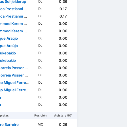
as Schjelderup
0.36
DL
a Prestianni Gross
0.17
DL
a Prestianni Gross
0.17
DL
d Kerem Aktürkoğlu
0.00
DL
d Kerem Aktürkoğlu
0.00
DL
que Araújo
0.00
DL
que Araújo
0.00
DL
Lukebakio
0.00
DL
Lukebakio
0.00
DL
Liga Portuguesa
Amistosos de Clubes 3
Amistosos de Selec
rreia Posser Lima
0.00
DL
rreia Posser Lima
0.00
DL
Miguel Ferreira Rêgo
0.00
DL
Miguel Ferreira Rêgo
0.00
DL
a
0.00
DL
a
0.00
DL
pistas
Posición
Asists. / 90'
ro Barreiro
0.26
MC