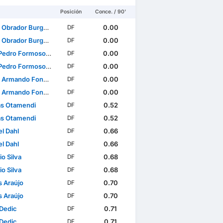
Posición
Conce. / 90'
Obrador Burguera
0.00
DF
Obrador Burguera
0.00
DF
edro Formoso Neto
0.00
DF
edro Formoso Neto
0.00
DF
do Fonseca da Silva Banjaqui
0.00
DF
do Fonseca da Silva Banjaqui
0.00
DF
as Otamendi
0.52
DF
as Otamendi
0.52
DF
l Dahl
0.66
DF
l Dahl
0.66
DF
o Silva
0.68
DF
o Silva
0.68
DF
 Araújo
0.70
DF
 Araújo
0.70
DF
Dedic
0.71
DF
Dedic
0.71
DF