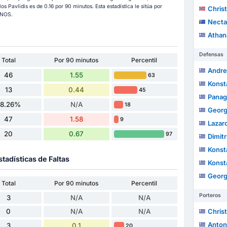
 Pavlidis es de 0.16 por 90 minutos. Esta estadística le sitúa por
Christ
 NOS.
Nectar
Athan
Defensas
Total
Por 90 minutos
Percentil
Andre
46
1.55
63
Konst
13
0.44
45
Panag
28.26%
N/A
18
Georg
47
1.58
9
Lazar
20
0.67
97
Dimitr
Konstan
stadísticas de Faltas
Konstan
Georgi
Total
Por 90 minutos
Percentil
Porteros
3
N/A
N/A
0
N/A
N/A
Chris
Antoni
3
0.1
20