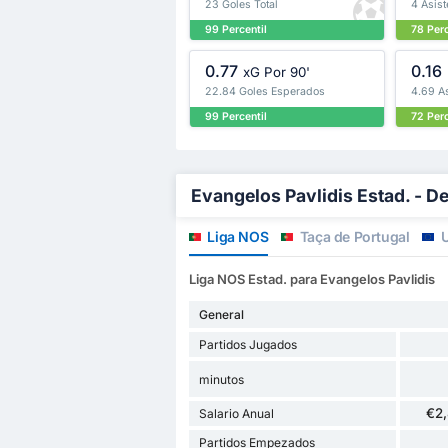
23 Goles Total
4 Asist
99 Percentil
78 Perc
0.77
0.16
xG Por 90'
22.84 Goles Esperados
4.69 A
99 Percentil
72 Perc
Evangelos Pavlidis Estad. - De
Liga NOS
Taça de Portugal
U
Liga NOS Estad. para Evangelos Pavlidis
General
Partidos Jugados
minutos
€2
Salario Anual
Partidos Empezados