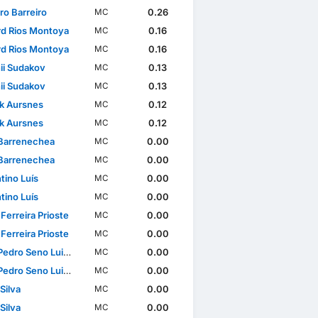
ro Barreiro
0.26
MC
rd Rios Montoya
0.16
MC
rd Rios Montoya
0.16
MC
ii Sudakov
0.13
MC
ii Sudakov
0.13
MC
ik Aursnes
0.12
MC
ik Aursnes
0.12
MC
Barrenechea
0.00
MC
Barrenechea
0.00
MC
tino Luís
0.00
MC
tino Luís
0.00
MC
Ferreira Prioste
0.00
MC
Ferreira Prioste
0.00
MC
dro Seno Luis Rêgo
0.00
MC
dro Seno Luis Rêgo
0.00
MC
Silva
0.00
MC
Silva
0.00
MC