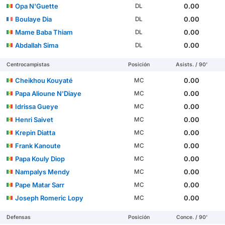
Opa N'Guette
0.00
DL
Boulaye Dia
0.00
DL
Mame Baba Thiam
0.00
DL
Abdallah Sima
0.00
DL
Centrocampistas
Posición
Asists. / 90'
Cheikhou Kouyaté
0.00
MC
Papa Alioune N'Diaye
0.00
MC
Idrissa Gueye
0.00
MC
Henri Saivet
0.00
MC
Krepin Diatta
0.00
MC
Frank Kanoute
0.00
MC
Papa Kouly Diop
0.00
MC
Nampalys Mendy
0.00
MC
Pape Matar Sarr
0.00
MC
Joseph Romeric Lopy
0.00
MC
Defensas
Posición
Conce. / 90'