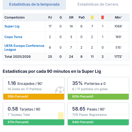
Estadísticas de la temporada
Estadísticas de Carrera
Competición
PJ
G
GR
Pa0
Min'
Super Lig
17
0
14
6
7
1
1088'
Copa Turca
2
0
3
0
2
1
169'
UEFA Europa Conference
6
0
7
2
2
0
515'
League
Total 2025/2026
25
0
24
8
11
2
1772'
Estadísticas por cada 90 minutos en la Super Lig
1.16
35%
Encajados / 90'
Porterías a 0
14 Goles en 17 Partidos
6 / 17 partidos sin goles
55th Percentil
80th Percentil
0.58
58.65
Tarjetas / 90
Pases / 90'
7 Tarjetas Total
709 Pases Registrados
97th Percentil
94th Percentil