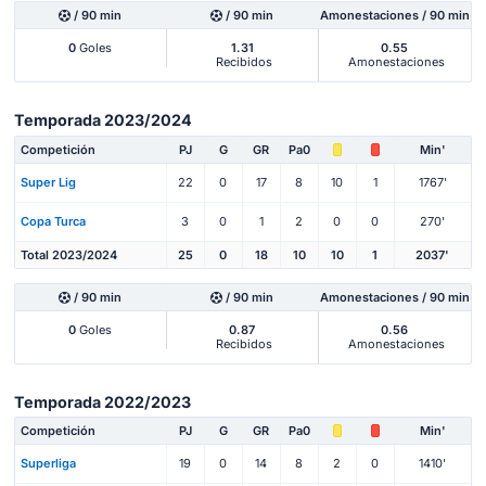
/ 90 min
/ 90 min
Amonestaciones / 90 min
0
Goles
1.31
0.55
Recibidos
Amonestaciones
Temporada 2023/2024
Competición
PJ
G
GR
Pa0
Min'
Super Lig
22
0
17
8
10
1
1767'
Copa Turca
3
0
1
2
0
0
270'
Total 2023/2024
25
0
18
10
10
1
2037'
/ 90 min
/ 90 min
Amonestaciones / 90 min
0
Goles
0.87
0.56
Recibidos
Amonestaciones
Temporada 2022/2023
Competición
PJ
G
GR
Pa0
Min'
Superliga
19
0
14
8
2
0
1410'