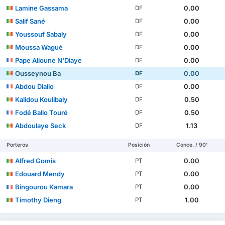
Lamine Gassama
0.00
DF
Salif Sané
0.00
DF
Youssouf Sabaly
0.00
DF
Moussa Wagué
0.00
DF
Pape Alioune N'Diaye
0.00
DF
Ousseynou Ba
0.00
DF
Abdou Diallo
0.00
DF
Kalidou Koulibaly
0.50
DF
Fodé Ballo Touré
0.50
DF
Abdoulaye Seck
1.13
DF
Porteros
Posición
Conce. / 90'
Alfred Gomis
0.00
PT
Edouard Mendy
0.00
PT
Bingourou Kamara
0.00
PT
Timothy Dieng
1.00
PT