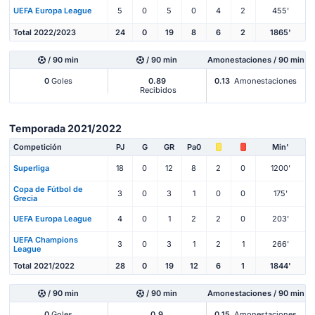
UEFA Europa League
5
0
5
0
4
2
455'
Total 2022/2023
24
0
19
8
6
2
1865'
/ 90 min
/ 90 min
Amonestaciones / 90 min
0
Goles
0.89
0.13
Amonestaciones
Recibidos
Temporada 2021/2022
Competición
PJ
G
GR
Pa0
Min'
Superliga
18
0
12
8
2
0
1200'
Copa de Fútbol de
3
0
3
1
0
0
175'
Grecia
UEFA Europa League
4
0
1
2
2
0
203'
UEFA Champions
3
0
3
1
2
1
266'
League
Total 2021/2022
28
0
19
12
6
1
1844'
/ 90 min
/ 90 min
Amonestaciones / 90 min
0
Goles
0.9
0.15
Amonestaciones