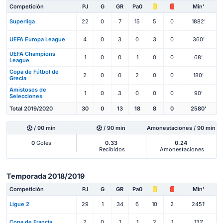
Competición
PJ
G
GR
Pa0
Min'
Superliga
22
0
7
15
5
0
1882'
UEFA Europa League
4
0
3
0
3
0
360'
UEFA Champions
1
0
0
1
0
0
68'
League
Copa de Fútbol de
2
0
0
2
0
0
180'
Grecia
Amistosos de
1
0
3
0
0
0
90'
Selecciones
Total 2019/2020
30
0
13
18
8
0
2580'
/ 90 min
/ 90 min
Amonestaciones / 90 min
0
Goles
0.33
0.24
Recibidos
Amonestaciones
Temporada 2018/2019
Competición
PJ
G
GR
Pa0
Min'
Ligue 2
29
1
34
6
10
2
2451'
Copa de Francia
2
0
1
1
2
1
131'