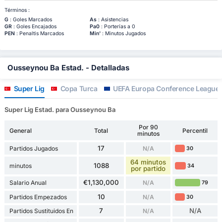
Términos :
G
: Goles Marcados
As
: Asistencias
GR
: Goles Encajados
Pa0
: Porterías a 0
PEN
: Penaltis Marcados
Min'
: Minutos Jugados
Ousseynou Ba Estad. - Detalladas
Super Lig
Copa Turca
UEFA Europa Conference League
Super Lig Estad. para Ousseynou Ba
Por 90
General
Total
Percentil
minutos
17
Partidos Jugados
N/A
30
64 minutos
1088
minutos
34
por partido
€1,130,000
Salario Anual
N/A
79
10
Partidos Empezados
N/A
30
7
N/A
Partidos Sustituidos En
N/A