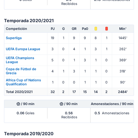
Recibidos
Temporada 2020/2021
Competición
PJ
G
GR
Pa0
Min'
Superliga
19
1
9
9
8
1
1445'
UEFA Europa League
3
0
4
1
3
1
262'
UEFA Champions
5
0
1
3
1
0
369'
League
Copa de Fútbol de
4
1
3
1
1
0
318'
Grecia
Africa Cup of Nations
1
0
0
1
1
0
90'
Qualification
Total 2020/2021
32
2
17
15
14
2
2484'
/ 90 min
/ 90 min
Amonestaciones / 90 min
0.06
Goles
0.56
0.5
Amonestaciones
Recibidos
Temporada 2019/2020