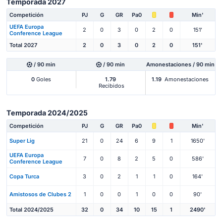
Temporada 2027
Competición
PJ
G
GR
Pa0
Min'
UEFA Europa
2
0
3
0
2
0
151'
Conference League
Total 2027
2
0
3
0
2
0
151'
/ 90 min
/ 90 min
Amonestaciones / 90 min
0
Goles
1.79
1.19
Amonestaciones
Recibidos
Temporada 2024/2025
Competición
PJ
G
GR
Pa0
Min'
Super Lig
21
0
24
6
9
1
1650'
UEFA Europa
7
0
8
2
5
0
586'
Conference League
Copa Turca
3
0
2
1
1
0
164'
Amistosos de Clubes 2
1
0
0
1
0
0
90'
Total 2024/2025
32
0
34
10
15
1
2490'