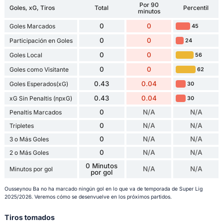
Por 90
Goles, xG, Tiros
Total
Percentil
minutos
0
0
Goles Marcados
45
0
0
Participación en Goles
24
0
0
Goles Local
56
0
0
Goles como Visitante
62
0.43
0.04
Goles Esperados(xG)
30
0.43
0.04
xG Sin Penaltis (npxG)
30
0
N/A
N/A
Penaltis Marcados
0
N/A
N/A
Tripletes
0
N/A
N/A
3 o Más Goles
0
N/A
N/A
2 o Más Goles
0 Minutos
N/A
N/A
Minutos por gol
por gol
Ousseynou Ba no ha marcado ningún gol en lo que va de temporada de Super Lig
2025/2026. Veremos cómo se desenvuelve en los próximos partidos.
Tiros tomados