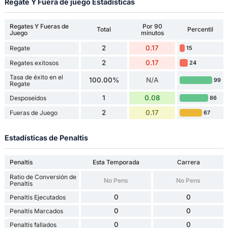
Regate Y Fuera de juego Estadísticas
Regates Y Fueras de
Por 90
Total
Percentil
Juego
minutos
2
0.17
Regate
15
2
0.17
Regates exitosos
24
Tasa de éxito en el
100.00%
N/A
99
Regate
1
0.08
Desposeídos
86
2
0.17
Fueras de Juego
67
Estadísticas de Penaltis
Penaltis
Esta Temporada
Carrera
Ratio de Conversión de
No Pens
No Pens
Penaltis
0
0
Penaltis Ejecutados
0
0
Penaltis Marcados
0
0
Penaltis fallados