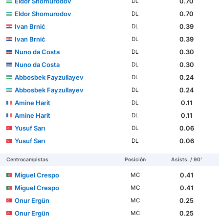
Eldor Shomurodov
0.70
DL
Eldor Shomurodov
0.70
DL
Ivan Brnić
0.39
DL
Ivan Brnić
0.39
DL
Nuno da Costa
0.30
DL
Nuno da Costa
0.30
DL
Abbosbek Fayzullayev
0.24
DL
Abbosbek Fayzullayev
0.24
DL
Amine Harit
0.11
DL
Amine Harit
0.11
DL
Yusuf Sarı
0.06
DL
Yusuf Sarı
0.06
DL
Centrocampistas
Posición
Asists. / 90'
Miguel Crespo
0.41
MC
Miguel Crespo
0.41
MC
Onur Ergün
0.25
MC
Onur Ergün
0.25
MC