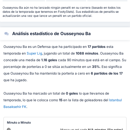
Ousseynou Ba aún no ha lanzado ningún penalti en su carrera (basado en todos los
datos de la temporada que tenemos en FootyStats). Sus estadísticas de penaltis se
actualizarán una vez que lance un penalti en un partido oficial.
Análisis estadístico de Ousseynou Ba
Ousseynou Ba es un Defensa que ha participado en
17 partidos
esta
temporada en
Super Lig
, jugando un total de
1088 minutos
. Ousseynou Ba
concede una media de
1.16 goles
cada 90 minutos que está en el campo. Su
porcentaje de porterías a 0 se sitúa actualmente en un
35%
. Eso significa
que Ousseynou Ba ha mantenido la portería a cero en
6 partidos de los 17
que ha jugado.
Ousseynou Ba ha marcado un total de
0 goles
lo que llevamos de
temporada, lo que le coloca como
15
en la lista de goleadores del
Istanbul
Basaksehir FK
.
Minuto a Minuto
Marca un gol cada
N/A minutos (Sin goles)