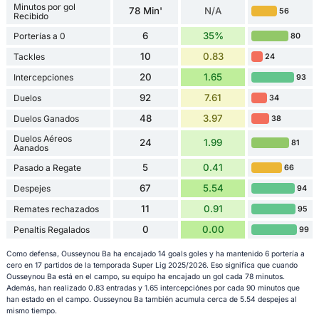
Minutos por gol
78 Min'
N/A
56
Recibido
6
35%
Porterías a 0
80
10
0.83
Tackles
24
20
1.65
Intercepciones
93
92
7.61
Duelos
34
48
3.97
Duelos Ganados
38
Duelos Aéreos
24
1.99
81
Aanados
5
0.41
Pasado a Regate
66
67
5.54
Despejes
94
11
0.91
Remates rechazados
95
0
0.00
Penaltis Regalados
99
Como defensa, Ousseynou Ba ha encajado 14 goals goles y ha mantenido 6 portería a
cero en 17 partidos de la temporada Super Lig 2025/2026. Eso significa que cuando
Ousseynou Ba está en el campo, su equipo ha encajado un gol cada 78 minutos.
Además, han realizado 0.83 entradas y 1.65 intercepciónes por cada 90 minutos que
han estado en el campo. Ousseynou Ba también acumula cerca de 5.54 despejes al
mismo tiempo.