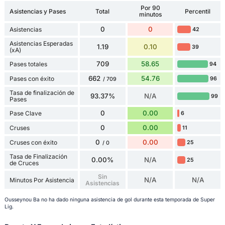
Por 90
Asistencias y Pases
Total
Percentil
minutos
0
0
Asistencias
42
Asistencias Esperadas
1.19
0.10
39
(xA)
709
58.65
Pases totales
94
662
54.76
Pases con éxito
96
/ 709
Tasa de finalización de
93.37%
N/A
99
Pases
0
0.00
Pase Clave
6
0
0.00
Cruses
11
0
0.00
Cruses con éxito
25
/ 0
Tasa de Finalización
0.00%
N/A
25
de Cruces
Sin
N/A
N/A
Minutos Por Asistencia
Asistencias
Ousseynou Ba no ha dado ninguna asistencia de gol durante esta temporada de Super
Lig.