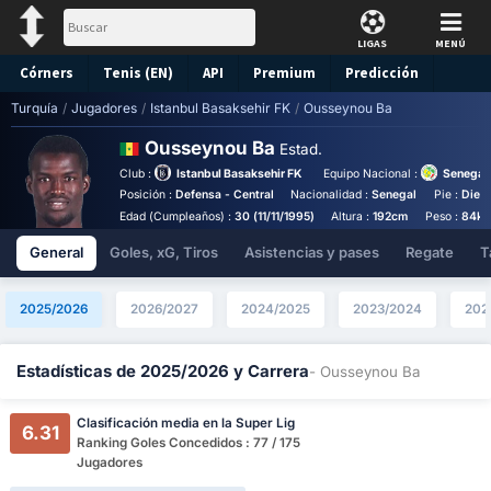
LIGAS
MENÚ
Córners
Tenis (EN)
API
Premium
Predicción
Turquía
/
Jugadores
/
Istanbul Basaksehir FK
/
Ousseynou Ba
Ousseynou Ba
Estad.
Club :
Istanbul Basaksehir FK
Equipo Nacional :
Senegal 
Posición :
Defensa - Central
Nacionalidad :
Senegal
Pie :
Diest
Edad (Cumpleaños) :
30 (11/11/1995)
Altura :
192cm
Peso :
84kg
General
Goles, xG, Tiros
Asistencias y pases
Regate
T
2025/2026
2026/2027
2024/2025
2023/2024
202
Estadísticas de 2025/2026 y Carrera
- Ousseynou Ba
Clasificación media en la Super Lig
6.31
Ranking Goles Concedidos : 77 / 175
Jugadores