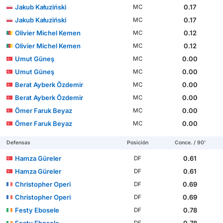
Jakub Kałuziński
0.17
MC
Jakub Kałuziński
0.17
MC
Olivier Michel Kemen
0.12
MC
Olivier Michel Kemen
0.12
MC
Umut Güneş
0.00
MC
Umut Güneş
0.00
MC
Berat Ayberk Özdemir
0.00
MC
Berat Ayberk Özdemir
0.00
MC
Ömer Faruk Beyaz
0.00
MC
Ömer Faruk Beyaz
0.00
MC
Defensas
Posición
Conce. / 90'
Hamza Güreler
0.61
DF
Hamza Güreler
0.61
DF
Christopher Operi
0.69
DF
Christopher Operi
0.69
DF
Festy Ebosele
0.78
DF
Festy Ebosele
0.78
DF