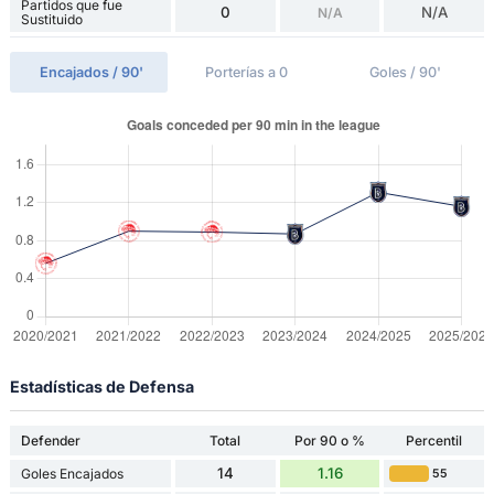
Partidos que fue
0
N/A
N/A
Sustituido
Encajados / 90'
Porterías a 0
Goles / 90'
Estadísticas de Defensa
Defender
Total
Por 90 o %
Percentil
14
1.16
Goles Encajados
55