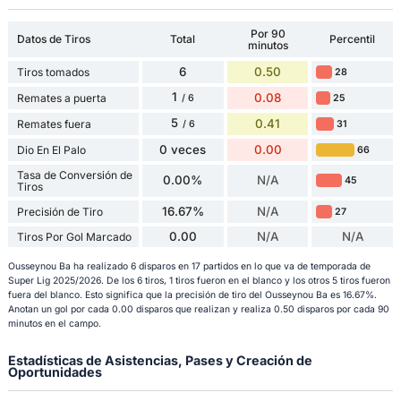
Por 90
Datos de Tiros
Total
Percentil
minutos
6
0.50
Tiros tomados
28
1
0.08
Remates a puerta
25
/ 6
5
0.41
Remates fuera
31
/ 6
0 veces
0.00
Dio En El Palo
66
Tasa de Conversión de
0.00%
N/A
45
Tiros
16.67%
N/A
Precisión de Tiro
27
0.00
N/A
N/A
Tiros Por Gol Marcado
Ousseynou Ba ha realizado 6 disparos en 17 partidos en lo que va de temporada de
Super Lig 2025/2026. De los 6 tiros, 1 tiros fueron en el blanco y los otros 5 tiros fueron
fuera del blanco. Esto significa que la precisión de tiro del Ousseynou Ba es 16.67%.
Anotan un gol por cada 0.00 disparos que realizan y realiza 0.50 disparos por cada 90
minutos en el campo.
Estadísticas de Asistencias, Pases y Creación de
Oportunidades