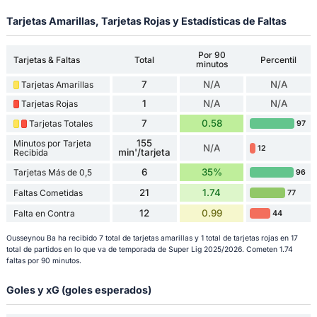
Tarjetas Amarillas, Tarjetas Rojas y Estadísticas de Faltas
Por 90
Tarjetas & Faltas
Total
Percentil
minutos
7
N/A
N/A
Tarjetas Amarillas
1
N/A
N/A
Tarjetas Rojas
7
0.58
Tarjetas Totales
97
155
Minutos por Tarjeta
N/A
12
min'/tarjeta
Recibida
6
35%
Tarjetas Más de 0,5
96
21
1.74
Faltas Cometidas
77
12
0.99
Falta en Contra
44
Ousseynou Ba ha recibido 7 total de tarjetas amarillas y 1 total de tarjetas rojas en 17
total de partidos en lo que va de temporada de Super Lig 2025/2026. Cometen 1.74
faltas por 90 minutos.
Goles y xG (goles esperados)