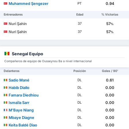
Muhammed Şengezer
0.94
PT
Entrenadores
Edad
% Victorias
Nuri Şahin
57
37
%
Nuri Şahin
57
37
%
Senegal Equipo
Compañeros de equipo de Ousseynou Ba a nivel internacional
Delanteros
Posición
Goles / 90'
Sadio Mané
0.61
DL
Habib Diallo
0.00
DL
Famara Diedhiou
0.00
DL
Ismaïla Sarr
0.00
DL
M'Baye Niang
0.00
DL
Mbaye Diagne
0.00
DL
Keita Baldé Diao
0.00
DL