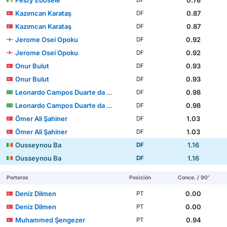
Kazımcan Karataş
0.87
DF
Kazımcan Karataş
0.87
DF
Jerome Osei Opoku
0.92
DF
Jerome Osei Opoku
0.92
DF
Onur Bulut
0.93
DF
Onur Bulut
0.93
DF
Leonardo Campos Duarte da Silva
0.98
DF
Leonardo Campos Duarte da Silva
0.98
DF
Ömer Ali Şahiner
1.03
DF
Ömer Ali Şahiner
1.03
DF
Ousseynou Ba
1.16
DF
Ousseynou Ba
1.16
DF
Porteros
Posición
Conce. / 90'
Deniz Dilmen
0.00
PT
Deniz Dilmen
0.00
PT
Muhammed Şengezer
0.94
PT