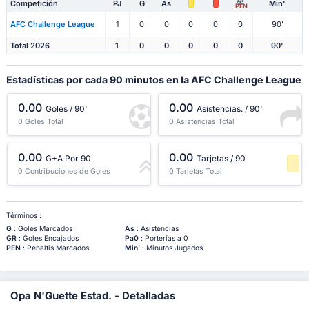
Competición
PJ
G
As
Min'
PEN
AFC Challenge League
1
0
0
0
0
0
90'
Total 2026
1
0
0
0
0
0
90'
Estadísticas por cada 90 minutos en la AFC Challenge League
0.00
0.00
Goles / 90'
Asistencias. / 90'
0 Goles Total
0 Asistencias Total
0.00
0.00
G+A Por 90
Tarjetas / 90
0 Contribuciones de Goles
0 Tarjetas Total
-1 Percentil
Términos :
G
: Goles Marcados
As
: Asistencias
GR
: Goles Encajados
Pa0
: Porterías a 0
PEN
: Penaltis Marcados
Min'
: Minutos Jugados
Opa N'Guette Estad. - Detalladas