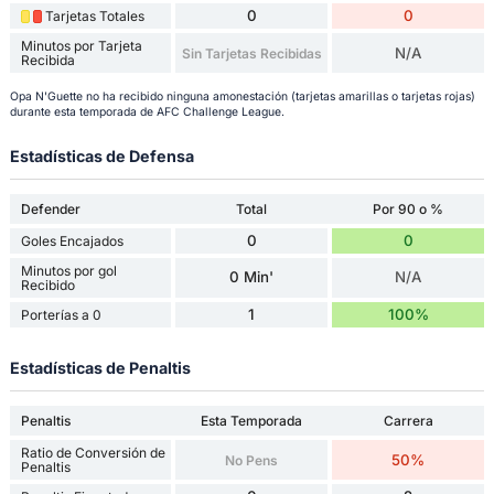
0
0
Tarjetas Totales
Minutos por Tarjeta
N/A
Sin Tarjetas Recibidas
Recibida
Opa N'Guette no ha recibido ninguna amonestación (tarjetas amarillas o tarjetas rojas)
durante esta temporada de AFC Challenge League.
Estadísticas de Defensa
Defender
Total
Por 90 o %
0
0
Goles Encajados
Minutos por gol
0 Min'
N/A
Recibido
1
100%
Porterías a 0
Estadísticas de Penaltis
Penaltis
Esta Temporada
Carrera
Ratio de Conversión de
50%
No Pens
Penaltis