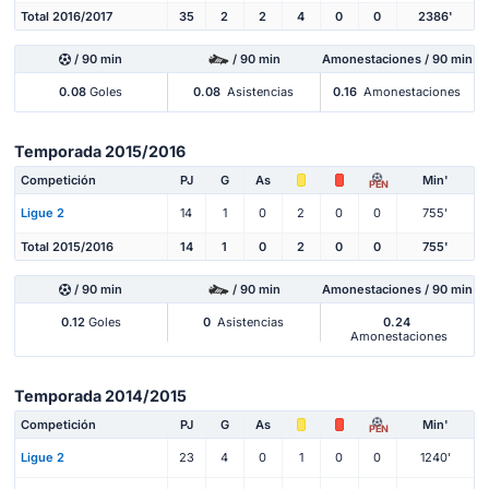
Total 2016/2017
35
2
2
4
0
0
2386'
/ 90 min
/ 90 min
Amonestaciones / 90 min
0.08
Goles
0.08
Asistencias
0.16
Amonestaciones
Temporada 2015/2016
Competición
PJ
G
As
Min'
PEN
Ligue 2
14
1
0
2
0
0
755'
Total 2015/2016
14
1
0
2
0
0
755'
/ 90 min
/ 90 min
Amonestaciones / 90 min
0.12
Goles
0
Asistencias
0.24
Amonestaciones
Temporada 2014/2015
Competición
PJ
G
As
Min'
PEN
Ligue 2
23
4
0
1
0
0
1240'