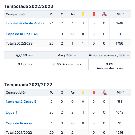
Temporada 2022/2023
Competición
PJ
G
As
Min'
PEN
Liga del Golfo de Arabia
24
2
1
1
0
0
1748'
Copa de la Liga EAU
1
0
0
0
0
0
8'
Total 2022/2023
25
2
1
1
0
0
1756'
/ 90 min
/ 90 min
Amonestaciones / 90 min
0.1
Goles
0.05
Asistencias
0.05
Amonestaciones
Temporada 2021/2022
Competición
PJ
G
As
Min'
PEN
Nacional 2 Grupo B
2
0
0
0
0
0
153'
Ligue 1
26
2
2
1
0
0
1042'
Copa de Francia
1
0
0
0
0
0
21'
Total 2021/2022
29
2
2
1
0
0
1216'