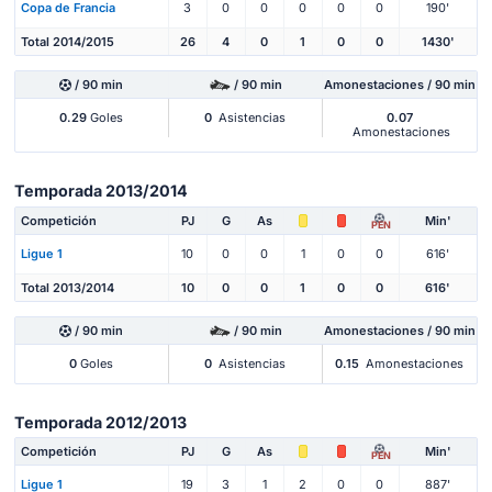
Copa de Francia
3
0
0
0
0
0
190'
Total 2014/2015
26
4
0
1
0
0
1430'
/ 90 min
/ 90 min
Amonestaciones / 90 min
0.29
Goles
0
Asistencias
0.07
Amonestaciones
Temporada 2013/2014
Competición
PJ
G
As
Min'
PEN
Ligue 1
10
0
0
1
0
0
616'
Total 2013/2014
10
0
0
1
0
0
616'
/ 90 min
/ 90 min
Amonestaciones / 90 min
0
Goles
0
Asistencias
0.15
Amonestaciones
Temporada 2012/2013
Competición
PJ
G
As
Min'
PEN
Ligue 1
19
3
1
2
0
0
887'