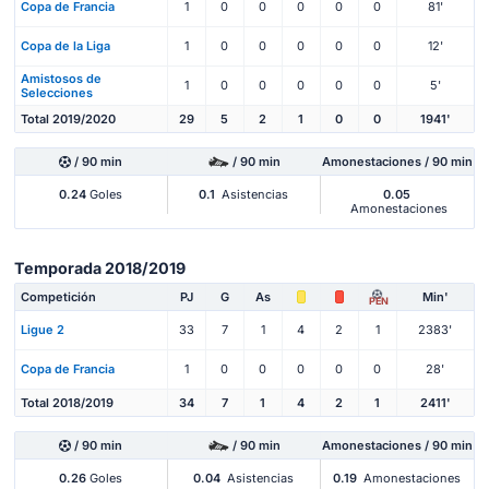
Copa de Francia
1
0
0
0
0
0
81'
Copa de la Liga
1
0
0
0
0
0
12'
Amistosos de
1
0
0
0
0
0
5'
Selecciones
Total 2019/2020
29
5
2
1
0
0
1941'
/ 90 min
/ 90 min
Amonestaciones / 90 min
0.24
Goles
0.1
Asistencias
0.05
Amonestaciones
Temporada 2018/2019
Competición
PJ
G
As
Min'
PEN
Ligue 2
33
7
1
4
2
1
2383'
Copa de Francia
1
0
0
0
0
0
28'
Total 2018/2019
34
7
1
4
2
1
2411'
/ 90 min
/ 90 min
Amonestaciones / 90 min
0.26
Goles
0.04
Asistencias
0.19
Amonestaciones