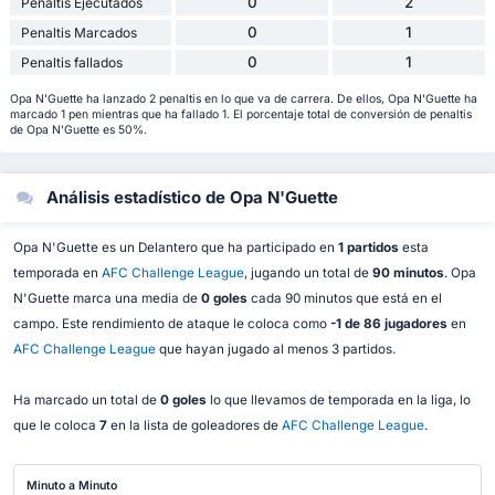
0
2
Penaltis Ejecutados
0
1
Penaltis Marcados
0
1
Penaltis fallados
Opa N'Guette ha lanzado 2 penaltis en lo que va de carrera. De ellos, Opa N'Guette ha
marcado 1 pen mientras que ha fallado 1. El porcentaje total de conversión de penaltis
de Opa N'Guette es 50%.
Análisis estadístico de Opa N'Guette
Opa N'Guette es un Delantero que ha participado en
1 partidos
esta
temporada en
AFC Challenge League
, jugando un total de
90 minutos
. Opa
N'Guette marca una media de
0 goles
cada 90 minutos que está en el
campo. Este rendimiento de ataque le coloca como
-1 de 86 jugadores
en
AFC Challenge League
que hayan jugado al menos 3 partidos.
Ha marcado un total de
0 goles
lo que llevamos de temporada en la liga, lo
que le coloca
7
en la lista de goleadores de
AFC Challenge League
.
Minuto a Minuto