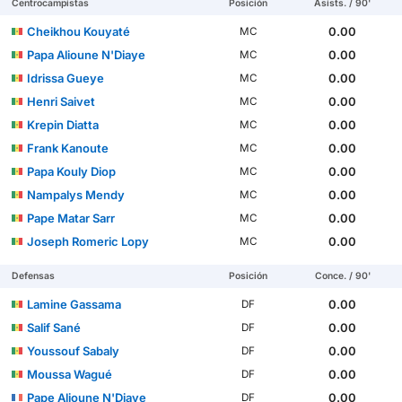
Centrocampistas
Posición
Asists. / 90'
Cheikhou Kouyaté
0.00
MC
Papa Alioune N'Diaye
0.00
MC
Idrissa Gueye
0.00
MC
Henri Saivet
0.00
MC
Krepin Diatta
0.00
MC
Frank Kanoute
0.00
MC
Papa Kouly Diop
0.00
MC
Nampalys Mendy
0.00
MC
Pape Matar Sarr
0.00
MC
Joseph Romeric Lopy
0.00
MC
Defensas
Posición
Conce. / 90'
Lamine Gassama
0.00
DF
Salif Sané
0.00
DF
Youssouf Sabaly
0.00
DF
Moussa Wagué
0.00
DF
Pape Alioune N'Diaye
0.00
DF