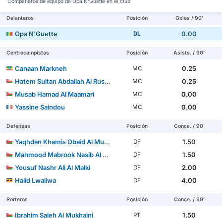
Compañeros de equipo de Opa N'Guette en el club
Delanteros
Posición
Goles / 90'
Opa N'Guette
0.00
DL
Centrocampistas
Posición
Asists. / 90'
Canaan Markneh
0.25
MC
Hatem Sultan Abdallah Al Rushadi
0.25
MC
Musab Hamad Al Maamari
0.00
MC
Yassine Saindou
0.00
MC
Defensas
Posición
Conce. / 90'
Yaqhdan Khamis Obaid Al Mushaifri
1.50
DF
Mahmood Mabrook Nasib Al Mushaifri
1.50
DF
Yousuf Nashr Ali Al Malki
2.00
DF
Halid Lwaliwa
4.00
DF
Porteros
Posición
Conce. / 90'
Ibrahim Saleh Al Mukhaini
1.50
PT