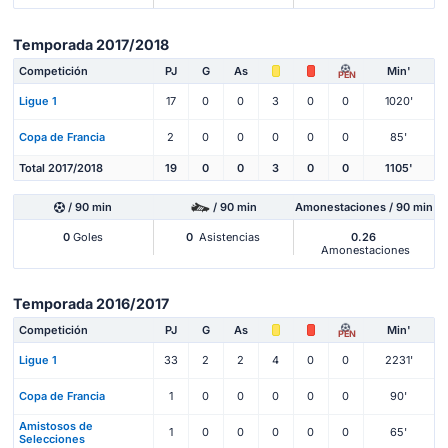
Temporada 2017/2018
Competición
PJ
G
As
Min'
PEN
Ligue 1
17
0
0
3
0
0
1020'
Copa de Francia
2
0
0
0
0
0
85'
Total 2017/2018
19
0
0
3
0
0
1105'
/ 90 min
/ 90 min
Amonestaciones / 90 min
0
Goles
0
Asistencias
0.26
Amonestaciones
Temporada 2016/2017
Competición
PJ
G
As
Min'
PEN
Ligue 1
33
2
2
4
0
0
2231'
Copa de Francia
1
0
0
0
0
0
90'
Amistosos de
1
0
0
0
0
0
65'
Selecciones