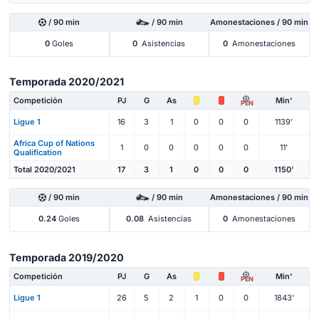
/ 90 min
/ 90 min
Amonestaciones / 90 min
0
Goles
0
Asistencias
0
Amonestaciones
Temporada 2020/2021
Competición
PJ
G
As
Min'
PEN
Ligue 1
16
3
1
0
0
0
1139'
Africa Cup of Nations
1
0
0
0
0
0
11'
Qualification
Total 2020/2021
17
3
1
0
0
0
1150'
/ 90 min
/ 90 min
Amonestaciones / 90 min
0.24
Goles
0.08
Asistencias
0
Amonestaciones
Temporada 2019/2020
Competición
PJ
G
As
Min'
PEN
Ligue 1
26
5
2
1
0
0
1843'