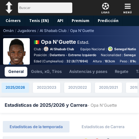
LIGAS
MENÚ
Córners
Tenis (EN)
API
Premium
Predicción
Omán
/
Jugadores
/
Al Shabab Club
/
Opa N'Guette
Opa N'Guette
Estad.
Club :
Al Shabab Club
Equipo Nacional :
Senegal Nation
Posición :
Delantero - Extremo Izquierdo
Nacionalidad :
Senegal
Edad (Cumpleaños) :
32 (8/7/1994)
Altura :
183cm
Peso :
81kg
General
Goles, xG, Tiros
Asistencias y pases
Regate
T
2025/2026
2022/2023
2021/2022
2020/2021
2019
Estadísticas de 2025/2026 y Carrera
- Opa N'Guette
Estadísticas de la temporada
Estadísticas de Carrera