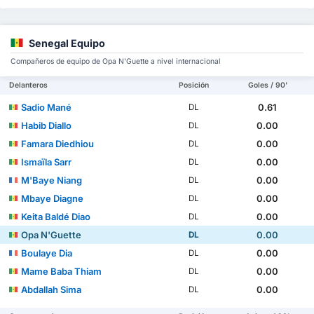
Senegal Equipo
Compañeros de equipo de Opa N'Guette a nivel internacional
Delanteros
Posición
Goles / 90'
Sadio Mané
0.61
DL
Habib Diallo
0.00
DL
Famara Diedhiou
0.00
DL
Ismaïla Sarr
0.00
DL
M'Baye Niang
0.00
DL
Mbaye Diagne
0.00
DL
Keita Baldé Diao
0.00
DL
Opa N'Guette
0.00
DL
Boulaye Dia
0.00
DL
Mame Baba Thiam
0.00
DL
Abdallah Sima
0.00
DL