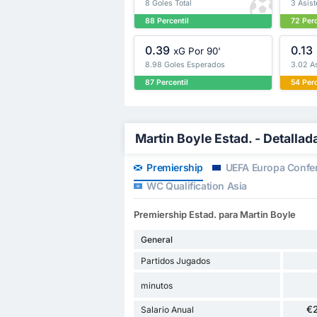
8 Goles Total
3 Asist
88 Percentil
72 Perc
0.39
0.13
xG Por 90'
8.98 Goles Esperados
3.02 A
87 Percentil
54 Perc
Martin Boyle Estad. - Detallad
Premiership
UEFA Europa Confe
WC Qualification Asia
Premiership Estad. para Martin Boyle
General
Partidos Jugados
minutos
€
Salario Anual