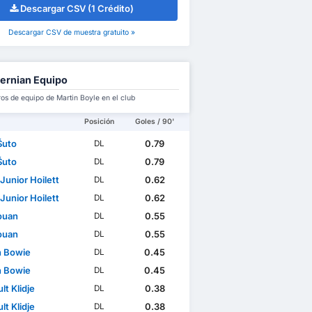
Descargar CSV (1 Crédito)
Descargar CSV de muestra gratuito »
ernian Equipo
s de equipo de Martin Boyle en el club
Posición
Goles / 90'
Šuto
0.79
DL
Šuto
0.79
DL
Junior Hoilett
0.62
DL
Junior Hoilett
0.62
DL
Youan
0.55
DL
Youan
0.55
DL
n Bowie
0.45
DL
n Bowie
0.45
DL
lt Klidje
0.38
DL
lt Klidje
0.38
DL