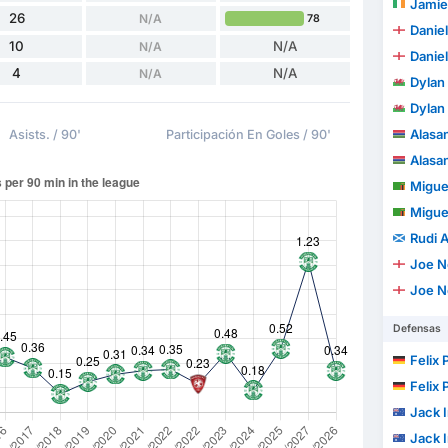
Jamie
26
N/A
78
Daniel
10
N/A
N/A
Daniel
4
N/A
N/A
Dylan 
Dylan 
Alasa
Asists. / 90'
Participación En Goles / 90'
Alasa
Miguel
Miguel
Rudi A
Joe N
Joe N
Defensas
Felix 
Felix 
Jack I
Jack I