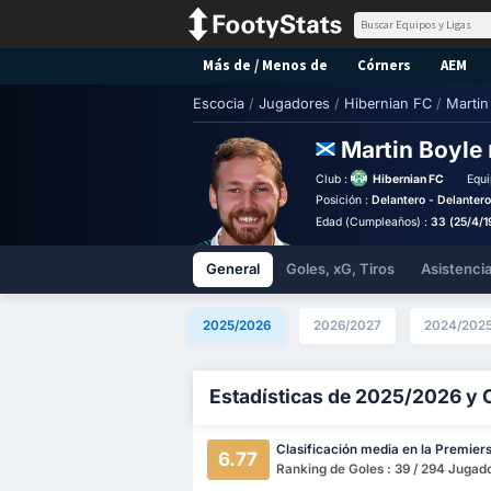
Más de / Menos de
Córners
AEM
Escocia
/
Jugadores
/
Hibernian FC
/
Martin
Martin Boyle
Club :
Hibernian FC
Equi
Posición :
Delantero - Delanter
Edad (Cumpleaños) :
33 (25/4/
General
Goles, xG, Tiros
Asistenci
2025/2026
2026/2027
2024/202
Estadísticas de 2025/2026 y 
Clasificación media en la Premier
6.77
Ranking de Goles : 39 / 294 Jugad