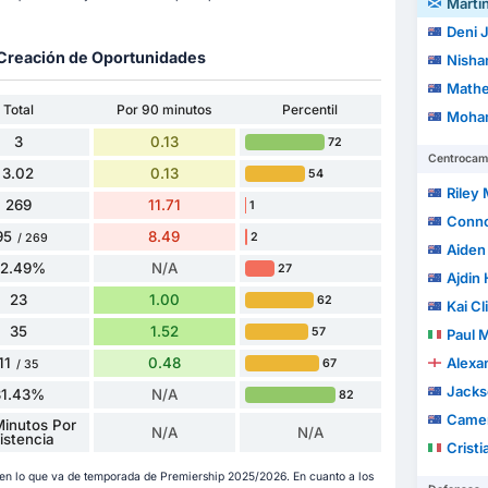
Marti
Deni J
y Creación de Oportunidades
Nishan
Mathe
Total
Por 90 minutos
Percentil
Moha
3
0.13
72
Centrocam
3.02
0.13
54
Riley
269
11.71
1
Conno
95
8.49
2
/ 269
Aiden 
72.49%
N/A
27
Ajdin 
23
1.00
62
Kai Cl
35
1.52
57
Paul Micha
11
0.48
Alexa
67
/ 35
Jacks
31.43%
N/A
82
Camer
inutos Por
N/A
N/A
istencia
Cristi
s en lo que va de temporada de Premiership 2025/2026. En cuanto a los