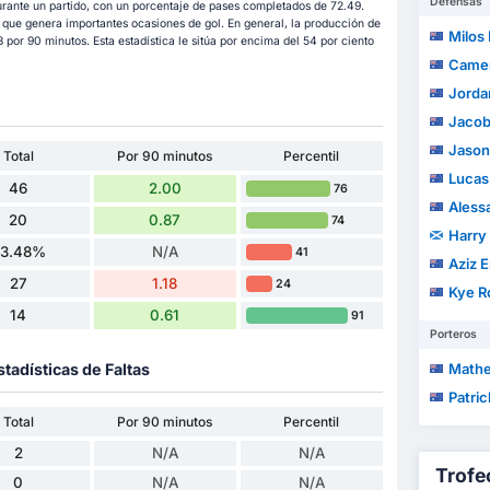
Defensas
urante un partido, con un porcentaje de pases completados de 72.49.
 que genera importantes ocasiones de gol. En general, la producción de
Milos
 por 90 minutos. Esta estadística le sitúa por encima del 54 por ciento
Camer
Jorda
Jacob 
Jason
Total
Por 90 minutos
Percentil
Lucas
46
2.00
76
Alessa
20
0.87
74
Harry
3.48%
N/A
41
Aziz E
27
1.18
24
Kye R
14
0.61
91
Porteros
stadísticas de Faltas
Math
Patri
Total
Por 90 minutos
Percentil
2
N/A
N/A
Trofe
0
N/A
N/A