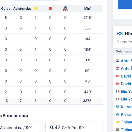
Goles
Asistencias
Min'
PEN
8
3
2
0
0
2116'
3
0
1
0
0
336'
Hib
0
1
0
0
0
144'
Compañero
0
0
1
0
0
184'
Delanteros
0
0
0
0
0
13'
Ante 
Ante 
0
0
0
0
0
90'
David 
0
0
0
0
0
46'
David 
Elie 
2
3
1
0
0
449'
Elie 
13
7
5
0
0
3378'
Kiera
Kiera
la Premiership
Thibau
0.47
Asistencias. / 90'
G+A Por 90
Thibau