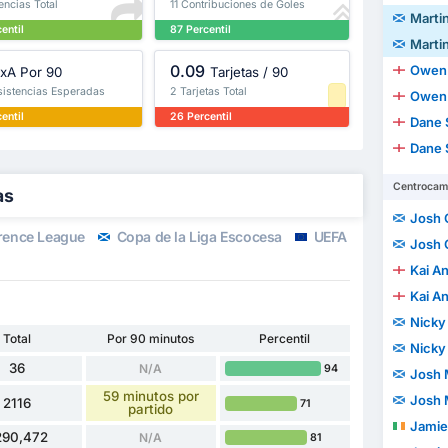
encias Total
11 Contribuciones de Goles
Marti
entil
87 Percentil
Marti
0.09
Owen 
xA Por 90
Tarjetas / 90
sistencias Esperadas
2 Tarjetas Total
Owen 
entil
26 Percentil
Dane 
Dane 
Centrocam
as
Josh 
rence League
Copa de la Liga Escocesa
UEFA Europa Leagu
Josh 
Kai A
Kai A
Nicky
Total
Por 90 minutos
Percentil
Nicky
36
N/A
94
Josh 
59 minutos por
Josh 
2116
71
partido
Jamie
290,472
N/A
81