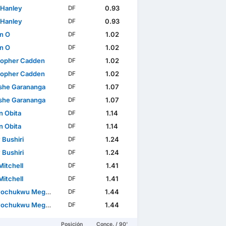
 Hanley
0.93
DF
 Hanley
0.93
DF
n O
1.02
DF
n O
1.02
DF
topher Cadden
1.02
DF
topher Cadden
1.02
DF
he Garananga
1.07
DF
he Garananga
1.07
DF
n Obita
1.14
DF
n Obita
1.14
DF
 Bushiri
1.24
DF
 Bushiri
1.24
DF
Mitchell
1.41
DF
Mitchell
1.41
DF
ochukwu Megwa
1.44
DF
ochukwu Megwa
1.44
DF
Posición
Conce. / 90'