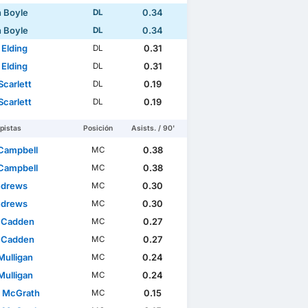
n Boyle
0.34
DL
n Boyle
0.34
DL
Elding
0.31
DL
Elding
0.31
DL
Scarlett
0.19
DL
Scarlett
0.19
DL
pistas
Posición
Asists. / 90'
Campbell
0.38
MC
e
Copa de Escocia
Amistosos de Clubes 3
Amistosos de 
Campbell
0.38
MC
ndrews
0.30
MC
ndrews
0.30
MC
 Cadden
0.27
MC
 Cadden
0.27
MC
Mulligan
0.24
MC
Mulligan
0.24
MC
 McGrath
0.15
MC