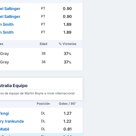
l Sallinger
0.90
PT
l Sallinger
0.90
PT
n Smith
1.89
PT
n Smith
1.89
PT
es
Edad
% Victorias
 Gray
37
38
%
 Gray
37
38
%
tralia Equipo
s de equipo de Martin Boyle a nivel internacional
Posición
Goles / 90'
Yengi
1.27
DL
ry Irankunda
1.22
DL
Mabil
0.81
DL