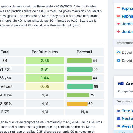
o que va de temporada de Premiership 2025/2026. 4 de los 8 goles
Raphae
es en partidos fuera de casa. En total, los goles marcados por Martin
Raphae
G/A (goles + asistencias) de Martin Boyle es 11 para esta temporada.
 minutos. Su xG no penalizado por 90 minutos es 0.30. Esto sitúa la
Jorda
túa en el percentil 83 más alto de Premiership players.
Jorda
Entrenador
Total
Por 90 minutos
Percentil
David
54
2.35
David
84
21
0.91
86
/ 54
33
1.44
84
/ 54
Aus
 veces
0.09
88
Compañero
14.81%
N/A
75
Delanteros
38.89%
N/A
69
Tete 
6.75
N/A
N/A
Nesto
s en lo que va de temporada de Premiership 2025/2026. De los 54 tiros,
Awer 
n fuera del blanco. Esto significa que la precisión de tiro del Martin
s que realizan y realiza 2.35 disparos por cada 90 minutos en el