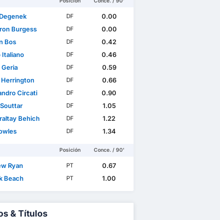
Posición
Conce. / 90'
 Degenek
0.00
DF
on Burgess
0.00
DF
n Bos
0.42
DF
Italiano
0.46
DF
 Geria
0.59
DF
 Herrington
0.66
DF
ndro Circati
0.90
DF
 Souttar
1.05
DF
raltay Behich
1.22
DF
owles
1.34
DF
Posición
Conce. / 90'
ew Ryan
0.67
PT
ck Beach
1.00
PT
os & Títulos