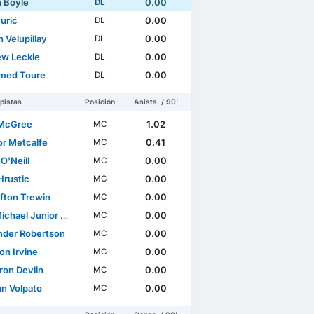
n Boyle
0.00
DL
urić
0.00
DL
 Velupillay
0.00
DL
w Leckie
0.00
DL
med Toure
0.00
DL
pistas
Posición
Asists. / 90'
 McGree
1.02
MC
r Metcalfe
0.41
MC
O'Neill
0.00
MC
Hrustic
0.00
MC
ifton Trewin
0.00
MC
el Junior Okon-Engstler
0.00
MC
nder Robertson
0.00
MC
on Irvine
0.00
MC
on Devlin
0.00
MC
an Volpato
0.00
MC