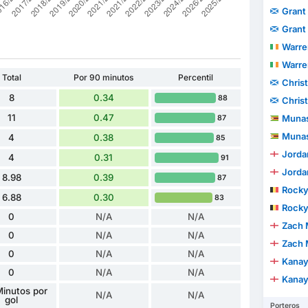
Grant
Grant
Warre
Warre
Total
Por 90 minutos
Percentil
Chris
8
0.34
88
Chris
11
0.47
Munas
87
Munas
4
0.38
85
Jorda
4
0.31
91
Jorda
8.98
0.39
87
Rocky
6.88
0.30
83
Rocky
0
N/A
N/A
Zach 
0
N/A
N/A
Zach 
0
N/A
N/A
Kanay
0
N/A
N/A
Kanay
inutos por
N/A
N/A
gol
Porteros