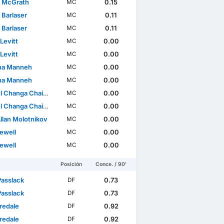
 McGrath
0.15
MC
 Barlaser
0.11
MC
 Barlaser
0.11
MC
Levitt
0.00
MC
Levitt
0.00
MC
na Manneh
0.00
MC
na Manneh
0.00
MC
 Changa Chaiwa
0.00
MC
 Changa Chaiwa
0.00
MC
llan Molotnikov
0.00
MC
ewell
0.00
MC
ewell
0.00
MC
Posición
Conce. / 90'
Passlack
0.73
DF
Passlack
0.73
DF
redale
0.92
DF
redale
0.92
DF