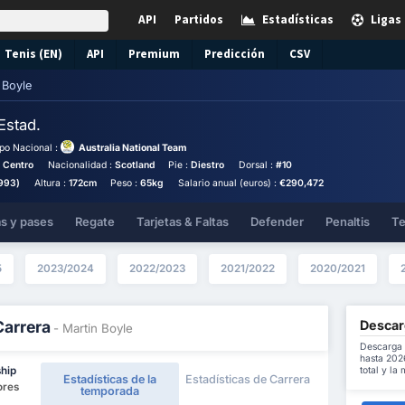
API
Partidos
Estadísticas
Ligas
Tenis (EN)
API
Premium
Predicción
CSV
 Boyle
Estad.
po Nacional :
Australia National Team
o Centro
Nacionalidad :
Scotland
Pie :
Diestro
Dorsal :
#10
1993)
Altura :
172cm
Peso :
65kg
Salario anual (euros) :
€290,472
as y pases
Regate
Tarjetas & Faltas
Defender
Penaltis
Te
5
2023/2024
2022/2023
2021/2022
2020/2021
Descarg
Carrera
- Martin Boyle
Descarga 
hasta 202
total y la
ship
Estadísticas de la
Estadísticas de Carrera
ores
temporada