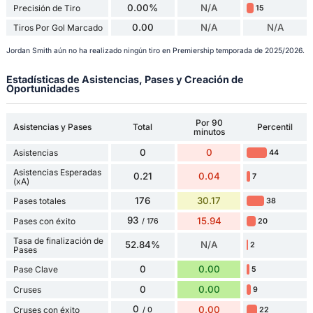
0.00%
N/A
Precisión de Tiro
15
0.00
N/A
N/A
Tiros Por Gol Marcado
Jordan Smith aún no ha realizado ningún tiro en Premiership temporada de 2025/2026.
Estadísticas de Asistencias, Pases y Creación de
Oportunidades
Por 90
Asistencias y Pases
Total
Percentil
minutos
0
0
Asistencias
44
Asistencias Esperadas
0.21
0.04
7
(xA)
176
30.17
Pases totales
38
93
15.94
Pases con éxito
20
/ 176
Tasa de finalización de
52.84%
N/A
2
Pases
0
0.00
Pase Clave
5
0
0.00
Cruses
9
0
0.00
Cruses con éxito
22
/ 0