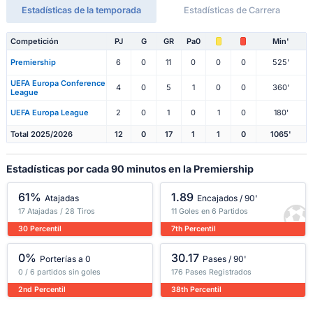
Estadísticas de la temporada
Estadísticas de Carrera
Competición
PJ
G
GR
Pa0
Min'
Premiership
6
0
11
0
0
0
525'
UEFA Europa Conference
4
0
5
1
0
0
360'
League
UEFA Europa League
2
0
1
0
1
0
180'
Total 2025/2026
12
0
17
1
1
0
1065'
Estadísticas por cada 90 minutos en la Premiership
61%
1.89
Atajadas
Encajados / 90'
17 Atajadas / 28 Tiros
11 Goles en 6 Partidos
30 Percentil
7th Percentil
0%
30.17
Porterías a 0
Pases / 90'
0 / 6 partidos sin goles
176 Pases Registrados
2nd Percentil
38th Percentil