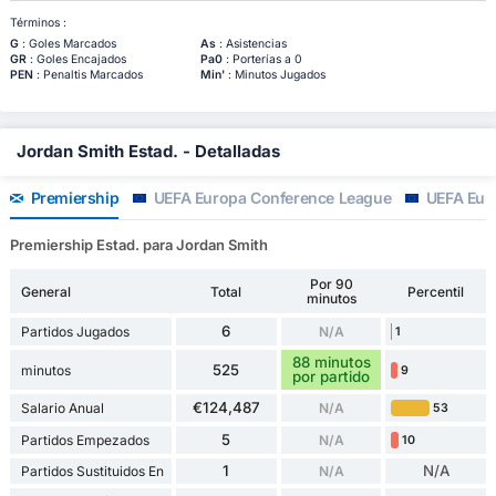
Términos :
G
: Goles Marcados
As
: Asistencias
GR
: Goles Encajados
Pa0
: Porterías a 0
PEN
: Penaltis Marcados
Min'
: Minutos Jugados
Jordan Smith Estad. - Detalladas
Premiership
UEFA Europa Conference League
UEFA Eur
Premiership Estad. para Jordan Smith
Por 90
General
Total
Percentil
minutos
6
Partidos Jugados
N/A
1
88 minutos
525
minutos
9
por partido
€124,487
Salario Anual
N/A
53
5
Partidos Empezados
N/A
10
1
N/A
Partidos Sustituidos En
N/A