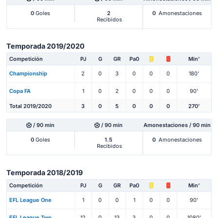
0
Goles
2
0
Amonestaciones
Recibidos
Temporada 2019/2020
Competición
PJ
G
GR
Pa0
Min'
Championship
2
0
3
0
0
0
180'
Copa FA
1
0
2
0
0
0
90'
Total 2019/2020
3
0
5
0
0
0
270'
/ 90 min
/ 90 min
Amonestaciones / 90 min
0
Goles
1.5
0
Amonestaciones
Recibidos
Temporada 2018/2019
Competición
PJ
G
GR
Pa0
Min'
EFL League One
1
0
0
1
0
0
90'
EFL League Two
12
0
13
3
0
0
1080'