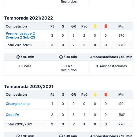
Recibidos
Temporada 2021/2022
Competición
PJ
G
GR
Pa0
Min'
Premier League 2
3
0
2
2
0
0
270'
División 2 Sub-23
Total 2021/2022
3
0
2
2
0
0
270'
/ 90 min
/ 90 min
Amonestaciones / 90 min
0
Goles
0.67
0
Amonestaciones
Recibidos
Temporada 2020/2021
Competición
PJ
G
GR
Pa0
Min'
Championship
1
0
2
0
0
0
90'
Copa FA
2
0
5
1
0
0
180'
Total 2020/2021
3
0
7
1
0
0
270'
/ 90 min
/ 90 min
Amonestaciones / 90 min