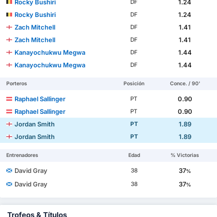
Rocky Bushiri
1.24
DF
Rocky Bushiri
1.24
DF
Zach Mitchell
1.41
DF
Zach Mitchell
1.41
DF
Kanayochukwu Megwa
1.44
DF
Kanayochukwu Megwa
1.44
DF
Porteros
Posición
Conce. / 90'
Raphael Sallinger
0.90
PT
Raphael Sallinger
0.90
PT
Jordan Smith
1.89
PT
Jordan Smith
1.89
PT
Entrenadores
Edad
% Victorias
David Gray
37
38
%
David Gray
37
38
%
Trofeos & Títulos