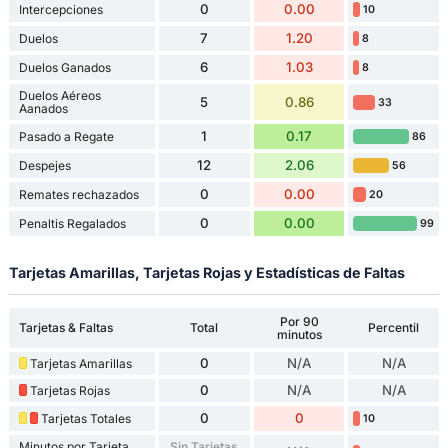
0
0.00
Intercepciones
10
7
1.20
Duelos
8
6
1.03
Duelos Ganados
8
Duelos Aéreos
5
0.86
33
Aanados
1
0.17
Pasado a Regate
86
12
2.06
Despejes
56
0
0.00
Remates rechazados
20
0
0.00
Penaltis Regalados
99
Tarjetas Amarillas, Tarjetas Rojas y Estadísticas de Faltas
Por 90
Tarjetas & Faltas
Total
Percentil
minutos
0
N/A
N/A
Tarjetas Amarillas
0
N/A
N/A
Tarjetas Rojas
0
0
Tarjetas Totales
10
Minutos por Tarjeta
Sin Tarjetas