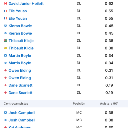
David Junior Hoilett
0.62
DL
Elie Youan
0.55
DL
Elie Youan
0.55
DL
Kieran Bowie
0.45
DL
Kieran Bowie
0.45
DL
Thibault Klidje
0.38
DL
Thibault Klidje
0.38
DL
Martin Boyle
0.34
DL
Martin Boyle
0.34
DL
Owen Elding
0.31
DL
Owen Elding
0.31
DL
Dane Scarlett
0.19
DL
Dane Scarlett
0.19
DL
Centrocampistas
Posición
Asists. / 90'
Josh Campbell
0.38
MC
Josh Campbell
0.38
MC
Kai Andrews
0.30
MC