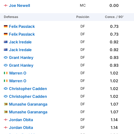
Joe Newell
0.00
MC
Defensas
Posición
Conce. / 90'
Felix Passlack
0.73
DF
Felix Passlack
0.73
DF
Jack Iredale
0.92
DF
Jack Iredale
0.92
DF
Grant Hanley
0.93
DF
Grant Hanley
0.93
DF
Warren O
1.02
DF
Warren O
1.02
DF
Christopher Cadden
1.02
DF
Christopher Cadden
1.02
DF
Munashe Garananga
1.07
DF
Munashe Garananga
1.07
DF
Jordan Obita
1.14
DF
Jordan Obita
1.14
DF