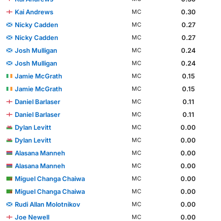
Kai Andrews
0.30
MC
Nicky Cadden
0.27
MC
Nicky Cadden
0.27
MC
Josh Mulligan
0.24
MC
Josh Mulligan
0.24
MC
Jamie McGrath
0.15
MC
Jamie McGrath
0.15
MC
Daniel Barlaser
0.11
MC
Daniel Barlaser
0.11
MC
Dylan Levitt
0.00
MC
Dylan Levitt
0.00
MC
Alasana Manneh
0.00
MC
Alasana Manneh
0.00
MC
Miguel Changa Chaiwa
0.00
MC
Miguel Changa Chaiwa
0.00
MC
Rudi Allan Molotnikov
0.00
MC
Joe Newell
0.00
MC