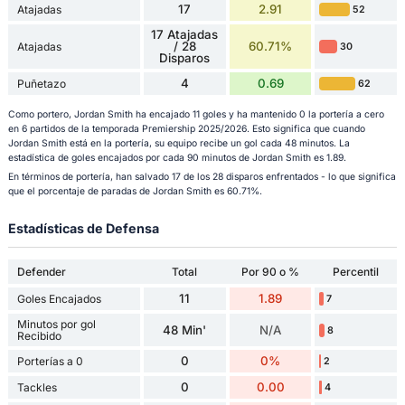
17
2.91
Atajadas
52
17 Atajadas
/ 28
60.71%
Atajadas
30
Disparos
4
0.69
Puñetazo
62
Como portero, Jordan Smith ha encajado 11 goles y ha mantenido 0 la portería a cero
en 6 partidos de la temporada Premiership 2025/2026. Esto significa que cuando
Jordan Smith está en la portería, su equipo recibe un gol cada 48 minutos. La
estadística de goles encajados por cada 90 minutos de Jordan Smith es 1.89.
En términos de portería, han salvado 17 de los 28 disparos enfrentados - lo que significa
que el porcentaje de paradas de Jordan Smith es 60.71%.
Estadísticas de Defensa
Defender
Total
Por 90 o %
Percentil
11
1.89
Goles Encajados
7
Minutos por gol
48 Min'
N/A
8
Recibido
0
0%
Porterías a 0
2
0
0.00
Tackles
4