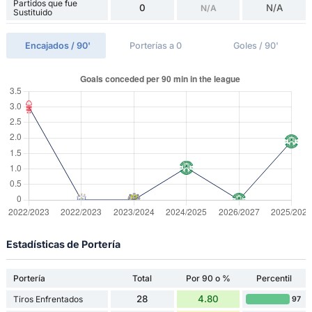
Partidos que fue
0
N/A
N/A
Sustituido
Encajados / 90'
Porterías a 0
Goles / 90'
Estadísticas de Portería
Portería
Total
Por 90 o %
Percentil
28
4.80
Tiros Enfrentados
97