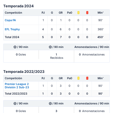
Temporada 2024
Competición
PJ
G
GR
Pa0
Min'
Copa FA
1
0
1
0
0
0
90'
EFL Trophy
4
0
6
0
0
0
360'
Total 2024
5
0
7
0
0
0
450'
/ 90 min
/ 90 min
Amonestaciones / 90 min
0
Goles
1
0
Amonestaciones
Recibidos
Temporada 2022/2023
Competición
PJ
G
GR
Pa0
Min'
Premier League 2
1
0
3
0
0
0
90'
División 2 Sub-23
Total 2022/2023
1
0
3
0
0
0
90'
/ 90 min
/ 90 min
Amonestaciones / 90 min
0
Goles
3
0
Amonestaciones