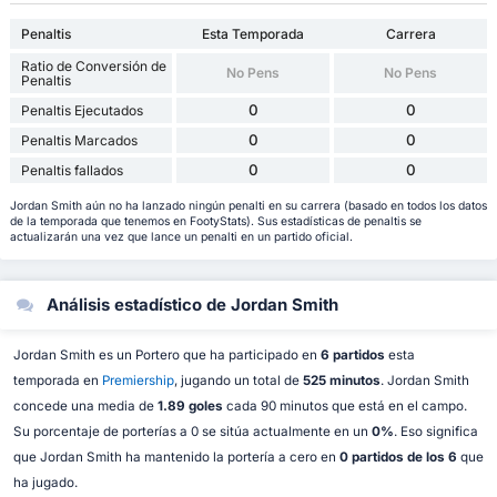
Penaltis
Esta Temporada
Carrera
Ratio de Conversión de
No Pens
No Pens
Penaltis
0
0
Penaltis Ejecutados
0
0
Penaltis Marcados
0
0
Penaltis fallados
Jordan Smith aún no ha lanzado ningún penalti en su carrera (basado en todos los datos
de la temporada que tenemos en FootyStats). Sus estadísticas de penaltis se
actualizarán una vez que lance un penalti en un partido oficial.
Análisis estadístico de Jordan Smith
Jordan Smith es un Portero que ha participado en
6 partidos
esta
temporada en
Premiership
, jugando un total de
525 minutos
. Jordan Smith
concede una media de
1.89 goles
cada 90 minutos que está en el campo.
Su porcentaje de porterías a 0 se sitúa actualmente en un
0%
. Eso significa
que Jordan Smith ha mantenido la portería a cero en
0 partidos de los 6
que
ha jugado.