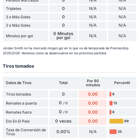
0
N/A
N/A
Penaltis Marcados
0
N/A
N/A
Tripletes
0
N/A
N/A
3 o Más Goles
0
N/A
N/A
2 o Más Goles
0 Minutos
N/A
N/A
Minutos por gol
por gol
Jordan Smith no ha marcado ningún gol en lo que va de temporada de Premiership
2025/2026. Veremos cómo se desenvuelve en los próximos partidos.
Tiros tomados
Por 90
Datos de Tiros
Total
Percentil
minutos
0
0.00
Tiros tomados
8
0
0.00
Remates a puerta
15
/ 0
0
0.00
Remates fuera
8
/ 0
0 veces
0.00
Dio En El Palo
69
Tasa de Conversión de
0.00%
N/A
35
Tiros