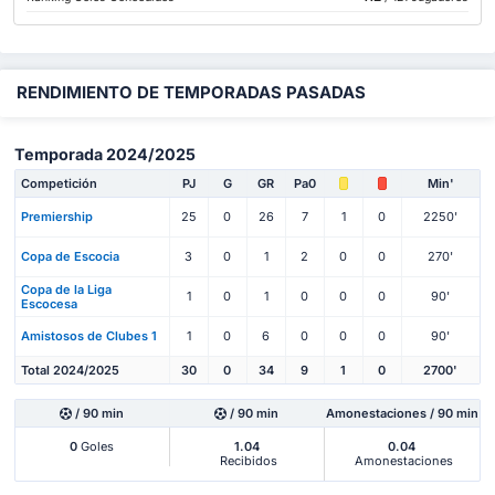
RENDIMIENTO DE TEMPORADAS PASADAS
Temporada 2024/2025
Competición
PJ
G
GR
Pa0
Min'
Premiership
25
0
26
7
1
0
2250'
Copa de Escocia
3
0
1
2
0
0
270'
Copa de la Liga
1
0
1
0
0
0
90'
Escocesa
Amistosos de Clubes 1
1
0
6
0
0
0
90'
Total 2024/2025
30
0
34
9
1
0
2700'
/ 90 min
/ 90 min
Amonestaciones / 90 min
0
Goles
1.04
0.04
Recibidos
Amonestaciones