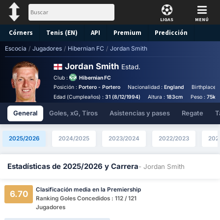
LIGAS
MENÚ
Córners
Tenis (EN)
API
Premium
Predicción
Escocia
/
Jugadores
/
Hibernian FC
/
Jordan Smith
Jordan Smith
Estad.
Club :
Hibernian FC
Posición :
Portero - Portero
Nacionalidad :
England
Birthplace 
Edad (Cumpleaños) :
31 (8/12/1994)
Altura :
183cm
Peso :
75kg
General
Goles, xG, Tiros
Asistencias y pases
Regate
T
2025/2026
2024/2025
2023/2024
2022/2023
202
Estadísticas de 2025/2026 y Carrera
- Jordan Smith
Clasificación media en la Premiership
6.70
Ranking Goles Concedidos : 112 / 121
Jugadores