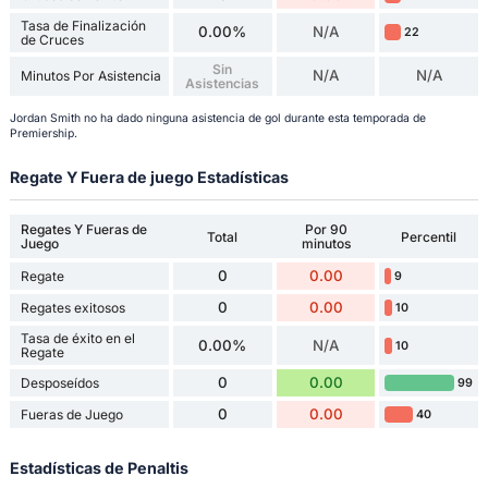
Tasa de Finalización
0.00%
N/A
22
de Cruces
Sin
N/A
N/A
Minutos Por Asistencia
Asistencias
Jordan Smith no ha dado ninguna asistencia de gol durante esta temporada de
Premiership.
Regate Y Fuera de juego Estadísticas
Regates Y Fueras de
Por 90
Total
Percentil
Juego
minutos
0
0.00
Regate
9
0
0.00
Regates exitosos
10
Tasa de éxito en el
0.00%
N/A
10
Regate
0
0.00
Desposeídos
99
0
0.00
Fueras de Juego
40
Estadísticas de Penaltis