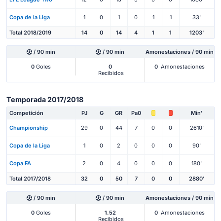
Copa de la Liga
1
0
1
0
1
1
33'
Total 2018/2019
14
0
14
4
1
1
1203'
/ 90 min
/ 90 min
Amonestaciones / 90 min
0
Goles
0
0
Amonestaciones
Recibidos
Temporada 2017/2018
Competición
PJ
G
GR
Pa0
Min'
Championship
29
0
44
7
0
0
2610'
Copa de la Liga
1
0
2
0
0
0
90'
Copa FA
2
0
4
0
0
0
180'
Total 2017/2018
32
0
50
7
0
0
2880'
/ 90 min
/ 90 min
Amonestaciones / 90 min
0
Goles
1.52
0
Amonestaciones
Recibidos