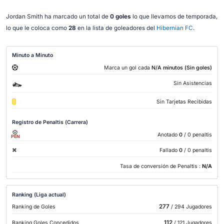
Jordan Smith ha marcado un total de
0 goles
lo que llevamos de temporada,
lo que le coloca como
28
en la lista de goleadores del
Hibernian FC
.
Minuto a Minuto
Marca un gol cada
N/A minutos (Sin goles)
Sin Asistencias
Sin Tarjetas Recibidas
Registro de Penaltis (Carrera)
Anotado
0
/ 0 penaltis
PEN
Fallado
0
/ 0 penaltis
Tasa de conversión de Penaltis :
N/A
Ranking (Liga actual)
277
Ranking de Goles
/ 294 Jugadores
112
Ranking Goles Concedidos
/ 121 Jugadores