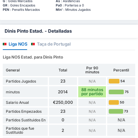
G
: Goles Marcados
As
: Asistencias
GR
: Goles Encajados
Pa0
: Porterías a 0
PEN
: Penaltis Marcados
Min'
: Minutos Jugados
Dinis Pinto Estad. - Detalladas
Liga NOS
Taça de Portugal
Liga NOS Estad. para Dinis Pinto
Por 90
General
Total
Percentil
minutos
23
Partidos Jugados
N/A
54
88 minutos
2014
minutos
75
por partido
€250,000
Salario Anual
N/A
50
23
Partidos Empezados
N/A
73
0
N/A
Partidos Sustituidos En
N/A
Partidos que fue
2
N/A
N/A
Sustituido