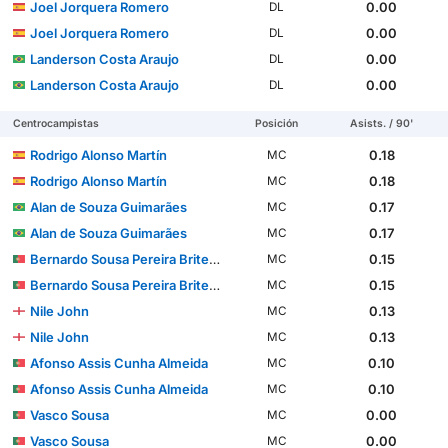
Joel Jorquera Romero
0.00
DL
Joel Jorquera Romero
0.00
DL
Landerson Costa Araujo
0.00
DL
Landerson Costa Araujo
0.00
DL
Centrocampistas
Posición
Asists. / 90'
Rodrigo Alonso Martín
0.18
MC
Rodrigo Alonso Martín
0.18
MC
Alan de Souza Guimarães
0.17
MC
Alan de Souza Guimarães
0.17
MC
Bernardo Sousa Pereira Brites Martins
0.15
MC
Bernardo Sousa Pereira Brites Martins
0.15
MC
Nile John
0.13
MC
Nile John
0.13
MC
Afonso Assis Cunha Almeida
0.10
MC
Afonso Assis Cunha Almeida
0.10
MC
Vasco Sousa
0.00
MC
Vasco Sousa
0.00
MC