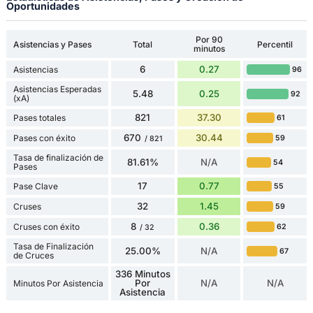
Oportunidades
Por 90
Asistencias y Pases
Total
Percentil
minutos
6
0.27
Asistencias
96
Asistencias Esperadas
5.48
0.25
92
(xA)
821
37.30
Pases totales
61
670
30.44
Pases con éxito
59
/ 821
Tasa de finalización de
81.61%
N/A
54
Pases
17
0.77
Pase Clave
55
32
1.45
Cruses
59
8
0.36
Cruses con éxito
62
/ 32
Tasa de Finalización
25.00%
N/A
67
de Cruces
336 Minutos
Por
N/A
N/A
Minutos Por Asistencia
Asistencia