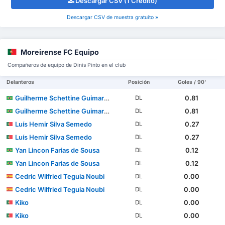
Descargar CSV (1 Crédito)
Descargar CSV de muestra gratuito »
Moreirense FC Equipo
Compañeros de equipo de Dinis Pinto en el club
Delanteros
Posición
Goles / 90'
Guilherme Schettine Guimarães
0.81
DL
Guilherme Schettine Guimarães
0.81
DL
Luís Hemir Silva Semedo
0.27
DL
Luís Hemir Silva Semedo
0.27
DL
Yan Lincon Farias de Sousa
0.12
DL
Yan Lincon Farias de Sousa
0.12
DL
Cedric Wilfried Teguia Noubi
0.00
DL
Cedric Wilfried Teguia Noubi
0.00
DL
Kiko
0.00
DL
Kiko
0.00
DL