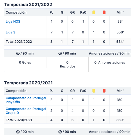
Temporada 2021/2022
Competición
PJ
G
GR
Pa0
Min'
Liga NOS
1
0
0
1
0
0
28'
Liga 3
7
1
7
0
1
0
556'
Total 2021/2022
8
1
7
1
1
0
584'
/ 90 min
/ 90 min
Amonestaciones / 90 min
0
Goles
0
0
Amonestaciones
Recibidos
Temporada 2020/2021
Competición
PJ
G
GR
Pa0
Min'
Campeonato de Portugal
2
0
2
0
1
0
180'
Play Offs
Campeonato de Portugal
2
0
4
0
0
0
180'
Grupo D
Total 2020/2021
4
0
6
0
1
0
360'
/ 90 min
/ 90 min
Amonestaciones / 90 min