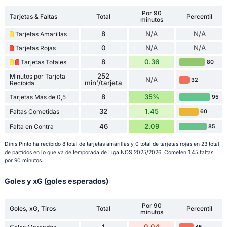
Por 90
Tarjetas & Faltas
Total
Percentil
minutos
8
N/A
N/A
Tarjetas Amarillas
0
N/A
N/A
Tarjetas Rojas
8
0.36
Tarjetas Totales
80
252
Minutos por Tarjeta
N/A
32
min'/tarjeta
Recibida
8
35%
Tarjetas Más de 0,5
95
32
1.45
Faltas Cometidas
60
46
2.09
Falta en Contra
85
Dinis Pinto ha recibido 8 total de tarjetas amarillas y 0 total de tarjetas rojas en 23 total
de partidos en lo que va de temporada de Liga NOS 2025/2026. Cometen 1.45 faltas
por 90 minutos.
Goles y xG (goles esperados)
Por 90
Goles, xG, Tiros
Total
Percentil
minutos
1
0.04