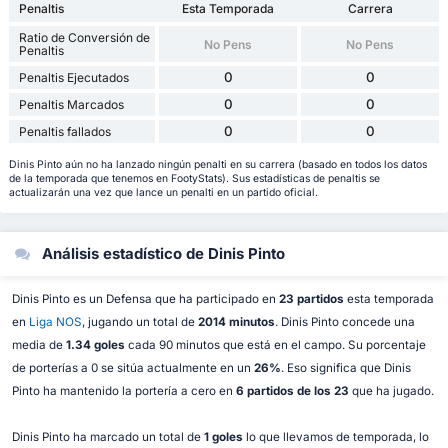
Penaltis
Esta Temporada
Carrera
Ratio de Conversión de
No Pens
No Pens
Penaltis
0
0
Penaltis Ejecutados
0
0
Penaltis Marcados
0
0
Penaltis fallados
Dinis Pinto aún no ha lanzado ningún penalti en su carrera (basado en todos los datos
de la temporada que tenemos en FootyStats). Sus estadísticas de penaltis se
actualizarán una vez que lance un penalti en un partido oficial.
Análisis estadístico de Dinis Pinto
Dinis Pinto es un Defensa que ha participado en
23 partidos
esta temporada
en
Liga NOS
, jugando un total de
2014 minutos
. Dinis Pinto concede una
media de
1.34 goles
cada 90 minutos que está en el campo. Su porcentaje
de porterías a 0 se sitúa actualmente en un
26%
. Eso significa que Dinis
Pinto ha mantenido la portería a cero en
6 partidos de los 23
que ha jugado.
Dinis Pinto ha marcado un total de
1 goles
lo que llevamos de temporada, lo