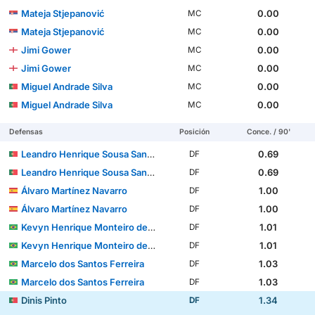
Mateja Stjepanović
0.00
MC
Mateja Stjepanović
0.00
MC
Jimi Gower
0.00
MC
Jimi Gower
0.00
MC
Miguel Andrade Silva
0.00
MC
Miguel Andrade Silva
0.00
MC
Defensas
Posición
Conce. / 90'
Leandro Henrique Sousa Santos
0.69
DF
Leandro Henrique Sousa Santos
0.69
DF
Álvaro Martínez Navarro
1.00
DF
Álvaro Martínez Navarro
1.00
DF
Kevyn Henrique Monteiro de Souza
1.01
DF
Kevyn Henrique Monteiro de Souza
1.01
DF
Marcelo dos Santos Ferreira
1.03
DF
Marcelo dos Santos Ferreira
1.03
DF
Dinis Pinto
1.34
DF