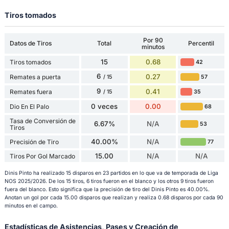
Tiros tomados
Por 90
Datos de Tiros
Total
Percentil
minutos
15
0.68
Tiros tomados
42
6
0.27
Remates a puerta
57
/ 15
9
0.41
Remates fuera
35
/ 15
0 veces
0.00
Dio En El Palo
68
Tasa de Conversión de
6.67%
N/A
53
Tiros
40.00%
N/A
Precisión de Tiro
77
15.00
N/A
N/A
Tiros Por Gol Marcado
Dinis Pinto ha realizado 15 disparos en 23 partidos en lo que va de temporada de Liga
NOS 2025/2026. De los 15 tiros, 6 tiros fueron en el blanco y los otros 9 tiros fueron
fuera del blanco. Esto significa que la precisión de tiro del Dinis Pinto es 40.00%.
Anotan un gol por cada 15.00 disparos que realizan y realiza 0.68 disparos por cada 90
minutos en el campo.
Estadísticas de Asistencias, Pases y Creación de