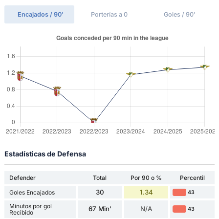
Encajados / 90'
Porterías a 0
Goles / 90'
Estadísticas de Defensa
Defender
Total
Por 90 o %
Percentil
30
1.34
Goles Encajados
43
Minutos por gol
67 Min'
N/A
43
Recibido