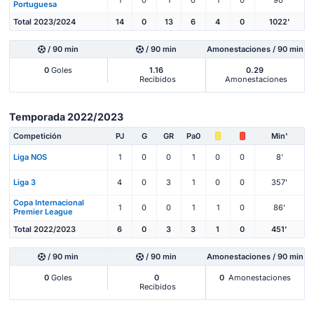
Portuguesa
Total 2023/2024
14
0
13
6
4
0
1022'
/ 90 min
/ 90 min
Amonestaciones / 90 min
0
Goles
1.16
0.29
Recibidos
Amonestaciones
Temporada 2022/2023
Competición
PJ
G
GR
Pa0
Min'
Liga NOS
1
0
0
1
0
0
8'
Liga 3
4
0
3
1
0
0
357'
Copa Internacional
1
0
0
1
1
0
86'
Premier League
Total 2022/2023
6
0
3
3
1
0
451'
/ 90 min
/ 90 min
Amonestaciones / 90 min
0
Goles
0
0
Amonestaciones
Recibidos