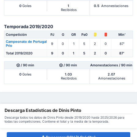
0
Goles
1
0.5
Amonestaciones
Recibidos
Temporada 2019/2020
Competición
PJ
G
GR
Pa0
Min'
Campeonato de Portugal
9
0
1
5
2
0
87'
Prio
Total 2019/2020
9
0
1
5
2
0
87'
/ 90 min
/ 90 min
Amonestaciones / 90 min
0
Goles
1.03
2.07
Recibidos
Amonestaciones
Descarga Estadísticas de Dinis Pinto
Descarga todos los datos de Dinis Pinto desde 2019/2020 hasta 2025/2026 para
todas las competiciones. Contiene el total y la media de la temporada.