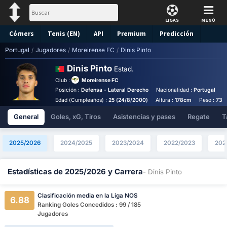
LIGAS
MENÚ
Córners
Tenis (EN)
API
Premium
Predicción
Portugal
/
Jugadores
/
Moreirense FC
/
Dinis Pinto
Dinis Pinto
Estad.
Club :
Moreirense FC
Posición :
Defensa - Lateral Derecho
Nacionalidad :
Portugal
P
Edad (Cumpleaños) :
25 (24/8/2000)
Altura :
178cm
Peso :
73k
General
Goles, xG, Tiros
Asistencias y pases
Regate
T
2025/2026
2024/2025
2023/2024
2022/2023
202
Estadísticas de 2025/2026 y Carrera
- Dinis Pinto
Clasificación media en la Liga NOS
6.88
Ranking Goles Concedidos : 99 / 185
Jugadores