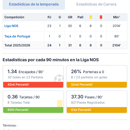
Estadísticas de la temporada
Estadísticas de Carrera
Competición
PJ
G
GR
Pa0
Min'
Liga NOS
23
1
30
6
8
0
2014'
Taça de Portugal
1
0
1
0
0
0
90'
Total 2025/2026
24
1
31
6
8
0
2104'
Estadísticas por cada 90 minutos en la Liga NOS
1.34
26%
Encajados / 90'
Porterías a 0
30 Goles en 23 Partidos
6 / 23 partidos sin goles
43rd Percentil
52nd Percentil
0.36
37.30
Tarjetas / 90
Pases / 90'
8 Tarjetas Total
821 Pases Registrados
80th Percentil
61st Percentil
Términos :