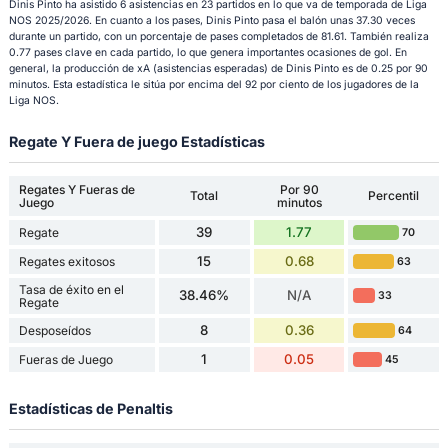
Dinis Pinto ha asistido 6 asistencias en 23 partidos en lo que va de temporada de Liga
NOS 2025/2026. En cuanto a los pases, Dinis Pinto pasa el balón unas 37.30 veces
durante un partido, con un porcentaje de pases completados de 81.61. También realiza
0.77 pases clave en cada partido, lo que genera importantes ocasiones de gol. En
general, la producción de xA (asistencias esperadas) de Dinis Pinto es de 0.25 por 90
minutos. Esta estadística le sitúa por encima del 92 por ciento de los jugadores de la
Liga NOS.
Regate Y Fuera de juego Estadísticas
Regates Y Fueras de
Por 90
Total
Percentil
Juego
minutos
39
1.77
Regate
70
15
0.68
Regates exitosos
63
Tasa de éxito en el
38.46%
N/A
33
Regate
8
0.36
Desposeídos
64
1
0.05
Fueras de Juego
45
Estadísticas de Penaltis