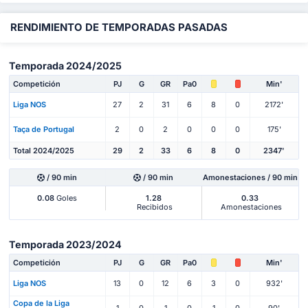
RENDIMIENTO DE TEMPORADAS PASADAS
Temporada 2024/2025
Competición
PJ
G
GR
Pa0
Min'
Liga NOS
27
2
31
6
8
0
2172'
Taça de Portugal
2
0
2
0
0
0
175'
Total 2024/2025
29
2
33
6
8
0
2347'
/ 90 min
/ 90 min
Amonestaciones / 90 min
0.08
Goles
1.28
0.33
Recibidos
Amonestaciones
Temporada 2023/2024
Competición
PJ
G
GR
Pa0
Min'
Liga NOS
13
0
12
6
3
0
932'
Copa de la Liga
1
0
1
0
1
0
90'