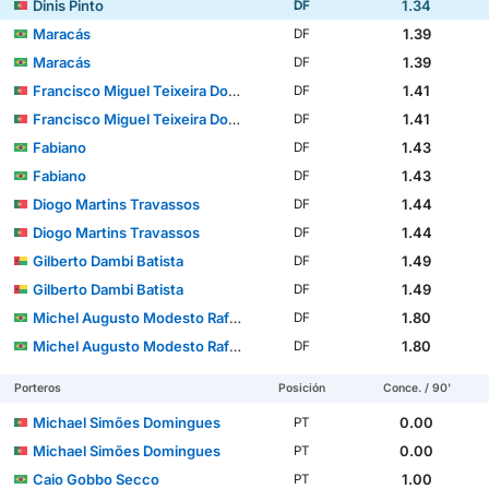
Dinis Pinto
1.34
DF
Maracás
1.39
DF
Maracás
1.39
DF
Francisco Miguel Teixeira Domingues
1.41
DF
Francisco Miguel Teixeira Domingues
1.41
DF
Fabiano
1.43
DF
Fabiano
1.43
DF
Diogo Martins Travassos
1.44
DF
Diogo Martins Travassos
1.44
DF
Gilberto Dambi Batista
1.49
DF
Gilberto Dambi Batista
1.49
DF
Michel Augusto Modesto Rafael dos Santos
1.80
DF
Michel Augusto Modesto Rafael dos Santos
1.80
DF
Porteros
Posición
Conce. / 90'
Michael Simões Domingues
0.00
PT
Michael Simões Domingues
0.00
PT
Caio Gobbo Secco
1.00
PT