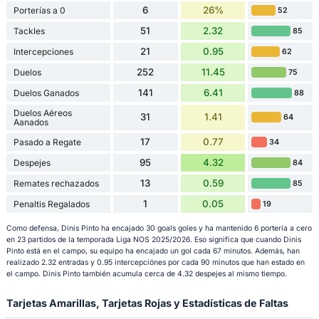
6
26%
Porterías a 0
52
51
2.32
Tackles
85
21
0.95
Intercepciones
62
252
11.45
Duelos
75
141
6.41
Duelos Ganados
88
Duelos Aéreos
31
1.41
64
Aanados
17
0.77
Pasado a Regate
34
95
4.32
Despejes
84
13
0.59
Remates rechazados
85
1
0.05
Penaltis Regalados
19
Como defensa, Dinis Pinto ha encajado 30 goals goles y ha mantenido 6 portería a cero
en 23 partidos de la temporada Liga NOS 2025/2026. Eso significa que cuando Dinis
Pinto está en el campo, su equipo ha encajado un gol cada 67 minutos. Además, han
realizado 2.32 entradas y 0.95 intercepciónes por cada 90 minutos que han estado en
el campo. Dinis Pinto también acumula cerca de 4.32 despejes al mismo tiempo.
Tarjetas Amarillas, Tarjetas Rojas y Estadísticas de Faltas