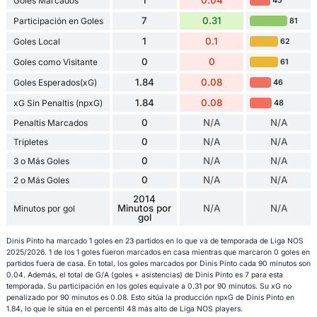
Goles Marcados
45
7
0.31
Participación en Goles
81
1
0.1
Goles Local
62
0
0
Goles como Visitante
61
1.84
0.08
Goles Esperados(xG)
46
1.84
0.08
xG Sin Penaltis (npxG)
48
0
N/A
N/A
Penaltis Marcados
0
N/A
N/A
Tripletes
0
N/A
N/A
3 o Más Goles
0
N/A
N/A
2 o Más Goles
2014
Minutos por
N/A
N/A
Minutos por gol
gol
Dinis Pinto ha marcado 1 goles en 23 partidos en lo que va de temporada de Liga NOS
2025/2026. 1 de los 1 goles fueron marcados en casa mientras que marcaron 0 goles en
partidos fuera de casa. En total, los goles marcados por Dinis Pinto cada 90 minutos son
0.04. Además, el total de G/A (goles + asistencias) de Dinis Pinto es 7 para esta
temporada. Su participación en los goles equivale a 0.31 por 90 minutos. Su xG no
penalizado por 90 minutos es 0.08. Esto sitúa la producción npxG de Dinis Pinto en
1.84, lo que le sitúa en el percentil 48 más alto de Liga NOS players.