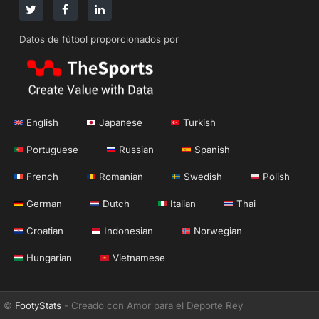
Datos de fútbol proporcionados por
English
Japanese
Turkish
Portuguese
Russian
Spanish
French
Romanian
Swedish
Polish
German
Dutch
Italian
Thai
Croatian
Indonesian
Norwegian
Hungarian
Vietnamese
©
FootyStats
- Creado con Amor para el Deporte Rey