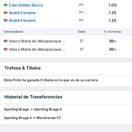
Caio Gobbo Secco
1.00
PT
André Ferreira
1.55
PT
André Ferreira
1.55
PT
Entrenadores
Edad
% Victorias
Vasco Maria de Albuquerque Botelho da Costa
36
37
%
Vasco Maria de Albuquerque Botelho da Costa
36
37
%
Trofeos & Títulos
Dinis Pinto ha ganado 0 títulos en lo que va de su carrera.
Historial de Transferencias
Sporting Braga -> Sporting Braga II
Sporting Braga II -> Moreirense FC