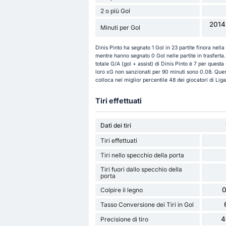
2 o più Gol
2014
Minuti per Gol
Dinis Pinto ha segnato 1 Gol in 23 partite finora nell
mentre hanno segnato 0 Gol nelle partite in trasferta. I
totale G/A (gol + assist) di Dinis Pinto è 7 per questa
loro xG non sanzionati per 90 minuti sono 0.08. Quest
colloca nel miglior percentile 48 dei giocatori di Lig
Tiri effettuati
Dati dei tiri
Tiri effettuati
Tiri nello specchio della porta
Tiri fuori dallo specchio della
porta
0
Colpire il legno
Tasso Conversione dei Tiri in Gol
4
Precisione di tiro