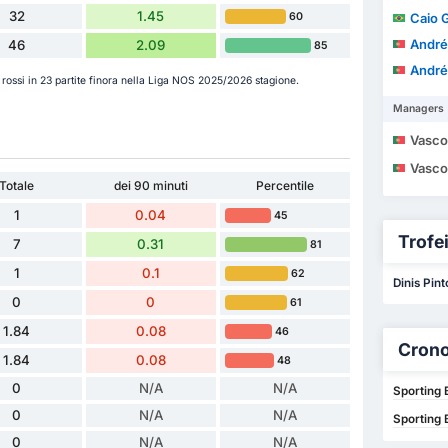
32
1.45
60
Caio 
André
46
2.09
85
André
ini rossi in 23 partite finora nella Liga NOS 2025/2026 stagione.
Managers
Vasco Maria d
Vasco Maria d
Totale
dei 90 minuti
Percentile
1
0.04
45
Trofei 
7
0.31
81
1
0.1
62
Dinis Pint
0
0
61
1.84
0.08
46
Crono
1.84
0.08
48
0
N/A
N/A
Sporting 
0
N/A
N/A
Sporting 
0
N/A
N/A