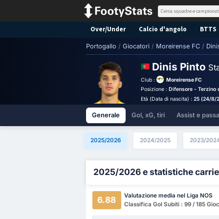
Over/Under
Calcio d'angolo
BTTS
Portogallo
/
Giocatori
/
Moreirense FC
/
Dini
Dinis Pinto
St
Club :
Moreirense FC
Posizione :
Difensore - Terzino 
Età (Data di nascita) :
25 (24/8/
Generale
Gol, xG, tiri
Assist e pass
2025/2026
2024/2025
2023/202
2025/2026 e statistiche carrie
Valutazione media nel Liga NOS
6.88
Classifica Gol Subiti : 99 / 185 Gio