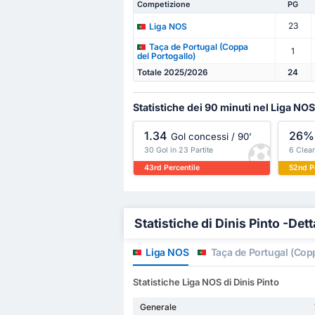
Competizione
PG
23
Liga NOS
Taça de Portugal (Coppa
1
del Portogallo)
Totale 2025/2026
24
Statistiche dei 90 minuti nel Liga NOS
1.34
26%
Gol concessi / 90'
30 Gol in 23 Partite
6 Clean
43rd Percentile
52nd P
Statistiche di Dinis Pinto -Dett
Liga NOS
Taça de Portugal (Copp
Statistiche Liga NOS di Dinis Pinto
Generale