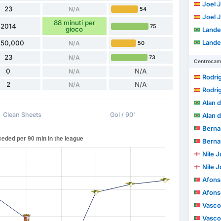
Joel 
23
N/A
54
Joel 
88 minuti per
2014
75
gioco
Lander
Lander
250,000
N/A
50
23
N/A
73
Centrocamp
0
N/A
N/A
Rodri
2
N/A
N/A
Rodri
Alan d
Clean Sheets
Gol / 90'
Alan d
Bernardo So
Bernardo So
Nile 
Nile 
Afonso 
Afonso 
Vasco
Vasco