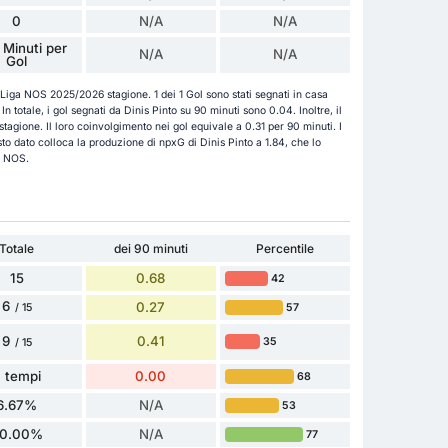
0
N/A
N/A
 Minuti per
N/A
N/A
Gol
a Liga NOS 2025/2026 stagione. 1 dei 1 Gol sono stati segnati in casa
n totale, i gol segnati da Dinis Pinto su 90 minuti sono 0.04. Inoltre, il
 stagione. Il loro coinvolgimento nei gol equivale a 0.31 per 90 minuti. I
o dato colloca la produzione di npxG di Dinis Pinto a 1.84, che lo
a NOS.
Totale
dei 90 minuti
Percentile
15
0.68
42
6
0.27
57
/ 15
9
0.41
35
/ 15
 tempi
0.00
68
6.67%
N/A
53
0.00%
N/A
77