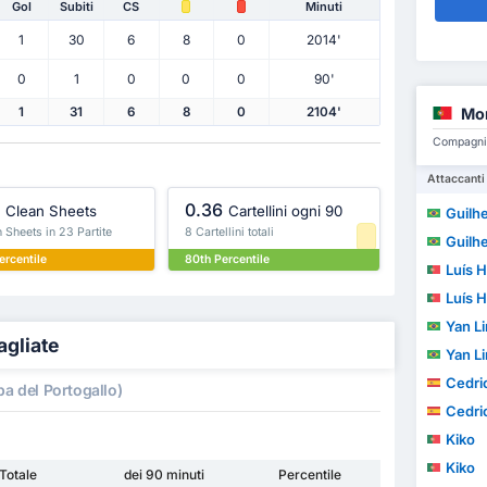
Gol
Subiti
CS
Minuti
1
30
6
8
0
2014'
0
1
0
0
0
90'
Mor
1
31
6
8
0
2104'
Compagni d
Attaccanti
0.36
Clean Sheets
Cartellini ogni 90
Guilherm
 Sheets in 23 Partite
8 Cartellini totali
Guilherm
ercentile
80th Percentile
Luís H
Luís H
Yan Lin
agliate
Yan Lin
Cedric W
a del Portogallo)
Cedric W
Kiko
Kiko
Totale
dei 90 minuti
Percentile