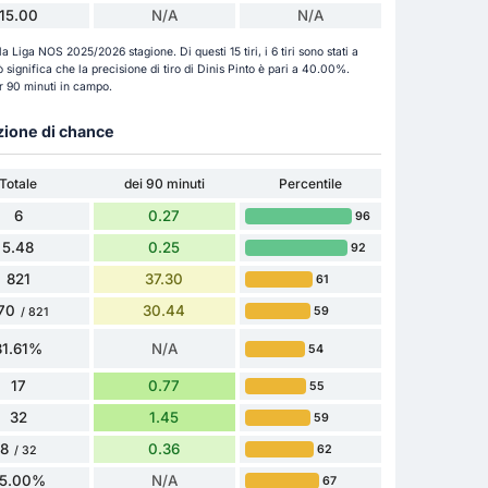
15.00
N/A
N/A
lla Liga NOS 2025/2026 stagione. Di questi 15 tiri, i 6 tiri sono stati a
Ciò significa che la precisione di tiro di Dinis Pinto è pari a 40.00%.
er 90 minuti in campo.
azione di chance
Totale
dei 90 minuti
Percentile
6
0.27
96
5.48
0.25
92
821
37.30
61
70
30.44
59
/ 821
81.61%
N/A
54
17
0.77
55
32
1.45
59
8
0.36
62
/ 32
5.00%
N/A
67