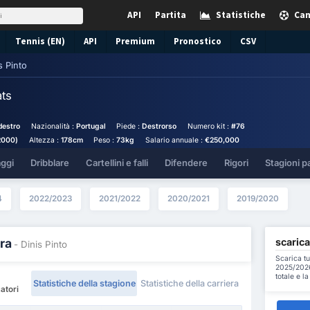
API
Partita
Statistiche
Cam
Tennis (EN)
API
Premium
Pronostico
CSV
s Pinto
ats
destro
Nazionalità :
Portugal
Piede :
Destrorso
Numero kit :
#76
2000)
Altezza :
178cm
Peso :
73kg
Salario annuale :
€250,000
aggi
Dribblare
Cartellini e falli
Difendere
Rigori
Stagioni p
4
2022/2023
2021/2022
2020/2021
2019/2020
scarica
ra
- Dinis Pinto
Scarica tu
2025/2026 
totale e l
Statistiche della stagione
Statistiche della carriera
catori