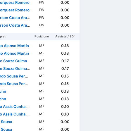
Jorquera Romero
0.00
FW
Jorquera Romero
0.00
FW
son Costa Araujo
0.00
FW
son Costa Araujo
0.00
FW
isti
Posizione
Assists / 90'
go Alonso Martín
0.18
MF
go Alonso Martín
0.18
MF
e Souza Guimarães
0.17
MF
e Souza Guimarães
0.17
MF
usa Pereira Brites Martins
0.15
MF
usa Pereira Brites Martins
0.15
MF
John
0.13
MF
John
0.13
MF
Assis Cunha Almeida
0.10
MF
Assis Cunha Almeida
0.10
MF
 Sousa
0.00
MF
 Sousa
0.00
MF