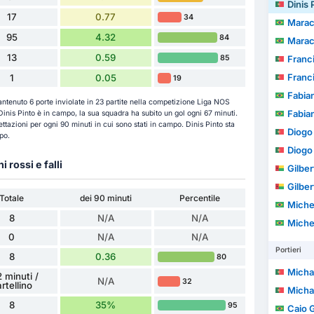
Dinis 
17
0.77
34
Marac
95
4.32
84
Marac
13
0.59
85
Francisco 
Francisco 
1
0.05
19
Fabia
ntenuto 6 porte inviolate in 23 partite nella competizione Liga NOS
Fabia
inis Pinto è in campo, la sua squadra ha subito un gol ogni 67 minuti.
ttazioni per ogni 90 minuti in cui sono stati in campo. Dinis Pinto sta
Diogo M
po.
Diogo M
ni rossi e falli
Gilber
Gilber
Totale
dei 90 minuti
Percentile
Michel Augu
8
N/A
N/A
Michel Augu
0
N/A
N/A
Portieri
8
0.36
80
Michael
 minuti /
N/A
32
rtellino
Michael
8
35%
95
Caio 