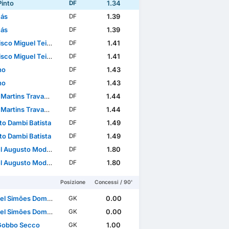
Pinto
1.34
DF
ás
1.39
DF
ás
1.39
DF
Miguel Teixeira Domingues
1.41
DF
Miguel Teixeira Domingues
1.41
DF
no
1.43
DF
no
1.43
DF
artins Travassos
1.44
DF
artins Travassos
1.44
DF
to Dambi Batista
1.49
DF
to Dambi Batista
1.49
DF
sto Modesto Rafael dos Santos
1.80
DF
sto Modesto Rafael dos Santos
1.80
DF
Posizione
Concessi / 90'
 Simões Domingues
0.00
GK
 Simões Domingues
0.00
GK
Gobbo Secco
1.00
GK