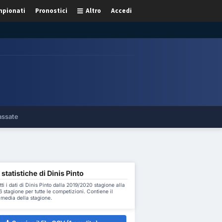
pionati
Pronostici
Altro
Accedi
assate
 statistiche di Dinis Pinto
tti i dati di Dinis Pinto dalla 2019/2020 stagione alla
stagione per tutte le competizioni. Contiene il
a media della stagione.