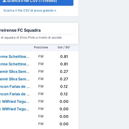
Scarica il file CSV (1 credito)
Scarica il file CSV di prova gratuito »
eirense FC Squadra
i squadra di Dinis Pinto a livello di società
Posizione
Gol / 90'
e Schettine Guimarães
0.81
FW
e Schettine Guimarães
0.81
FW
emir Silva Semedo
0.27
FW
emir Silva Semedo
0.27
FW
con Farias de Sousa
0.12
FW
con Farias de Sousa
0.12
FW
ilfried Teguia Noubi
0.00
FW
ilfried Teguia Noubi
0.00
FW
0.00
FW
0.00
FW