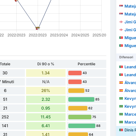
Matej
Matej
Jimi 
Jimi 
Migue
Migue
Difensori
Totale
Di 90 o %
Percentile
Leandro 
30
1.34
43
Leandro 
7 Minuti
N/A
43
Álvaro
6
26%
Álvaro
52
Kevyn Hen
51
2.32
85
Kevyn Hen
21
0.95
62
Marcelo 
252
11.45
75
Marcelo 
141
6.41
88
Dinis 
31
1.41
64