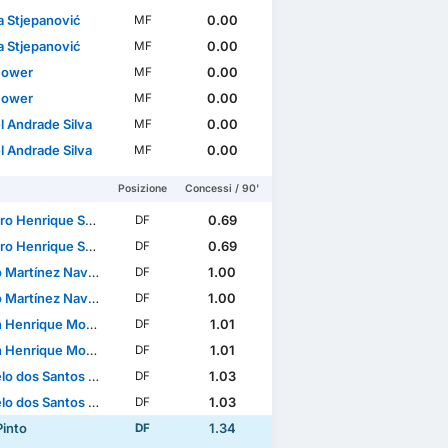
a Stjepanović
0.00
MF
a Stjepanović
0.00
MF
Gower
0.00
MF
Gower
0.00
MF
l Andrade Silva
0.00
MF
l Andrade Silva
0.00
MF
Posizione
Concessi / 90'
Henrique Sousa Santos
0.69
DF
Henrique Sousa Santos
0.69
DF
 Martínez Navarro
1.00
DF
 Martínez Navarro
1.00
DF
rique Monteiro de Souza
1.01
DF
rique Monteiro de Souza
1.01
DF
dos Santos Ferreira
1.03
DF
dos Santos Ferreira
1.03
DF
Pinto
1.34
DF