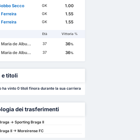
Gobbo Secco
1.00
GK
 Ferreira
1.55
GK
 Ferreira
1.55
GK
Età
Vittoria %
e Albuquerque Botelho da Costa
36
37
%
e Albuquerque Botelho da Costa
36
37
%
e titoli
o ha vinto 0 titoli finora durante la sua carriera
logia dei trasferimenti
Braga -> Sporting Braga II
Braga II -> Moreirense FC