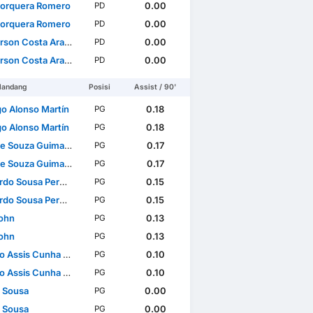
Jorquera Romero
0.00
PD
Jorquera Romero
0.00
PD
son Costa Araujo
0.00
PD
son Costa Araujo
0.00
PD
landang
Posisi
Assist / 90'
go Alonso Martín
0.18
PG
go Alonso Martín
0.18
PG
e Souza Guimarães
0.17
PG
e Souza Guimarães
0.17
PG
usa Pereira Brites Martins
0.15
PG
usa Pereira Brites Martins
0.15
PG
John
0.13
PG
John
0.13
PG
Assis Cunha Almeida
0.10
PG
Assis Cunha Almeida
0.10
PG
 Sousa
0.00
PG
 Sousa
0.00
PG