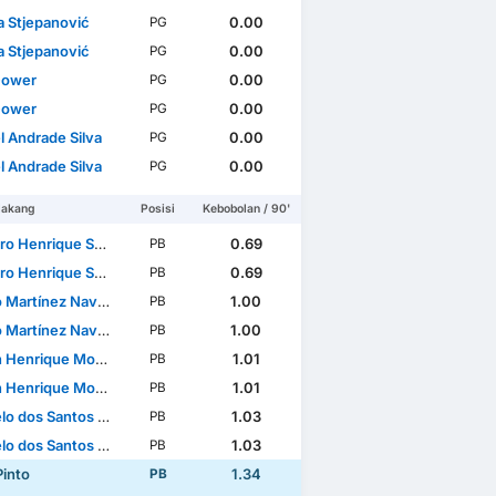
a Stjepanović
0.00
PG
a Stjepanović
0.00
PG
Gower
0.00
PG
Gower
0.00
PG
l Andrade Silva
0.00
PG
l Andrade Silva
0.00
PG
lakang
Posisi
Kebobolan / 90'
Henrique Sousa Santos
0.69
PB
Henrique Sousa Santos
0.69
PB
 Martínez Navarro
1.00
PB
 Martínez Navarro
1.00
PB
rique Monteiro de Souza
1.01
PB
rique Monteiro de Souza
1.01
PB
dos Santos Ferreira
1.03
PB
dos Santos Ferreira
1.03
PB
Pinto
1.34
PB