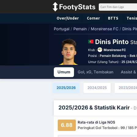
Over/Under
Corner
BTTS
Tenis
Portugal
/
Pemain
/
Moreirense FC
/
Dinis Pi
Dinis Pinto
Sta
Klub :
Moreirense FC
Posisi :
Pemain Belakang - Bek
Umur (Ulang Tahun) :
25 (24/8/
Umum
Gol, xG, Tembakan
Assist 
2025/2026
2024/2025
2023/202
2025/2026 & Statistik Karir
- D
Rata-rata di Liga NOS
6.88
Peringkat Gol Terbobol : 99 / 185 