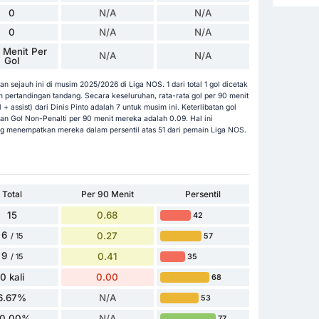
0
N/A
N/A
0
N/A
N/A
 Menit Per
N/A
N/A
Gol
an sejauh ini di musim 2025/2026 di Liga NOS. 1 dari total 1 gol dicetak
pertandingan tandang. Secara keseluruhan, rata-rata gol per 90 menit
l + assist) dari Dinis Pinto adalah 7 untuk musim ini. Keterlibatan gol
an Gol Non-Penalti per 90 menit mereka adalah 0.09. Hal ini
ng menempatkan mereka dalam persentil atas 51 dari pemain Liga NOS.
Total
Per 90 Menit
Persentil
15
0.68
42
6
0.27
57
/ 15
9
0.41
35
/ 15
0 kali
0.00
68
6.67%
N/A
53
0.00%
N/A
77