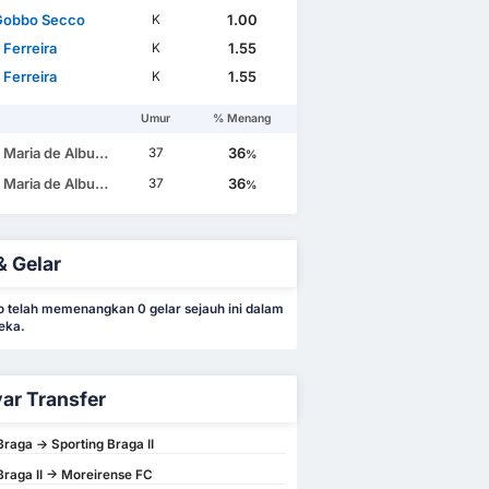
Gobbo Secco
1.00
K
 Ferreira
1.55
K
 Ferreira
1.55
K
Umur
% Menang
e Albuquerque Botelho da Costa
36
37
%
e Albuquerque Botelho da Costa
36
37
%
& Gelar
to telah memenangkan 0 gelar sejauh ini dalam
eka.
ar Transfer
Braga -> Sporting Braga II
Braga II -> Moreirense FC