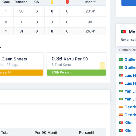
Goal
Terbobol
CS
Menit'
1
30
6
8
0
2014'
0
1
0
0
0
90'
Mor
1
31
6
8
0
2104'
Rekan seti
.
Pemain De
0.36
Clean Sheets
Kartu Per 90
Guilherm
h di 23 laga
8 Total Kartu
Guilherm
ersentil
80th Persentil
Luís H
Luís H
Yan Lin
Yan Lin
Cedric W
Cedric W
Kiko
Kiko
Total
Per 90 Menit
Persentil