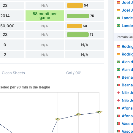
Joel 
23
N/A
54
Joel 
88 menit per
2014
75
game
Lander
Lander
250,000
N/A
50
23
N/A
73
Pemain Ge
0
N/A
N/A
Rodri
Rodri
2
N/A
N/A
Alan d
Alan d
Clean Sheets
Gol / 90'
Bernardo So
Bernardo So
Nile 
Nile 
Afonso 
Afonso 
Vasco
Vasco