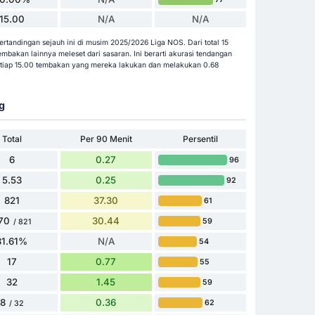
15.00
N/A
N/A
rtandingan sejauh ini di musim 2025/2026 Liga NOS. Dari total 15
bakan lainnya meleset dari sasaran. Ini berarti akurasi tendangan
etiap 15.00 tembakan yang mereka lakukan dan melakukan 0.68
g
Total
Per 90 Menit
Persentil
6
0.27
96
5.53
0.25
92
821
37.30
61
70
30.44
59
/ 821
81.61%
N/A
54
17
0.77
55
32
1.45
59
8
0.36
62
/ 32