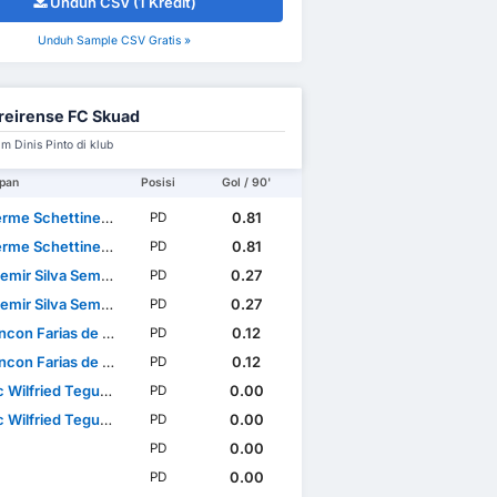
Unduh CSV (1 Kredit)
Unduh Sample CSV Gratis »
eirense FC Skuad
m Dinis Pinto di klub
pan
Posisi
Gol / 90'
e Schettine Guimarães
0.81
PD
e Schettine Guimarães
0.81
PD
emir Silva Semedo
0.27
PD
emir Silva Semedo
0.27
PD
con Farias de Sousa
0.12
PD
con Farias de Sousa
0.12
PD
ilfried Teguia Noubi
0.00
PD
ilfried Teguia Noubi
0.00
PD
0.00
PD
0.00
PD