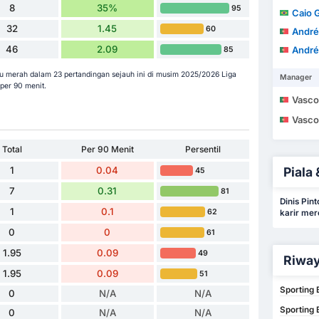
8
35%
95
Caio 
32
1.45
60
André
46
2.09
André
85
rtu merah dalam 23 pertandingan sejauh ini di musim 2025/2026 Liga
Manager
per 90 menit.
Vasco Maria d
Vasco Maria d
Total
Per 90 Menit
Persentil
1
0.04
Piala 
45
7
0.31
81
Dinis Pin
1
0.1
62
karir mer
0
0
61
1.95
0.09
49
Riway
1.95
0.09
51
Sporting 
0
N/A
N/A
Sporting 
0
N/A
N/A