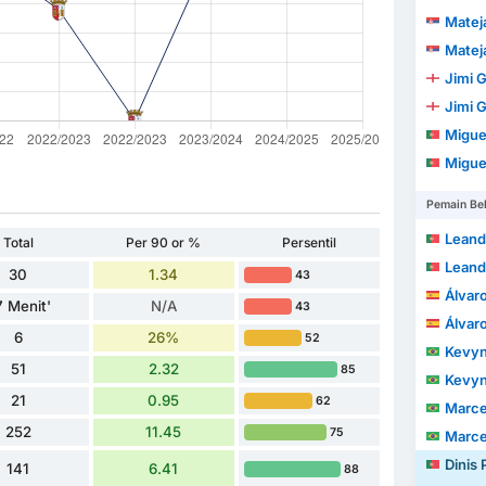
Matej
Matej
Jimi 
Jimi 
Migue
Migue
Pemain Be
Leandro 
Total
Per 90 or %
Persentil
Leandro 
30
1.34
43
Álvaro
7 Menit'
N/A
43
Álvaro
6
26%
52
Kevyn Hen
51
2.32
85
Kevyn Hen
21
0.95
62
Marcelo 
252
11.45
75
Marcelo 
Dinis 
141
6.41
88