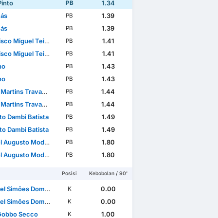
Pinto
1.34
PB
ás
1.39
PB
ás
1.39
PB
Miguel Teixeira Domingues
1.41
PB
Miguel Teixeira Domingues
1.41
PB
no
1.43
PB
no
1.43
PB
artins Travassos
1.44
PB
artins Travassos
1.44
PB
to Dambi Batista
1.49
PB
to Dambi Batista
1.49
PB
sto Modesto Rafael dos Santos
1.80
PB
sto Modesto Rafael dos Santos
1.80
PB
Posisi
Kebobolan / 90'
 Simões Domingues
0.00
K
 Simões Domingues
0.00
K
Gobbo Secco
1.00
K