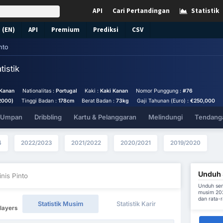
API
Cari Pertandingan
Statistik
 (EN)
API
Premium
Prediksi
CSV
nto
tistik
 Kanan
Nationalitas :
Portugal
Kaki :
Kaki Kanan
Nomor Punggung :
#76
2000)
Tinggi Badan :
178cm
Berat Badan :
73kg
Gaji Tahunan (Euro) :
€250,000
& Umpan
Dribbling
Kartu & Pelanggaran
Melindungi
Tendanga
4
2022/2023
2021/2022
2020/2021
2019/2020
Unduh S
inis Pinto
Unduh sem
musim 202
dan rata-
Statistik Musim
Statistik Karir
Players