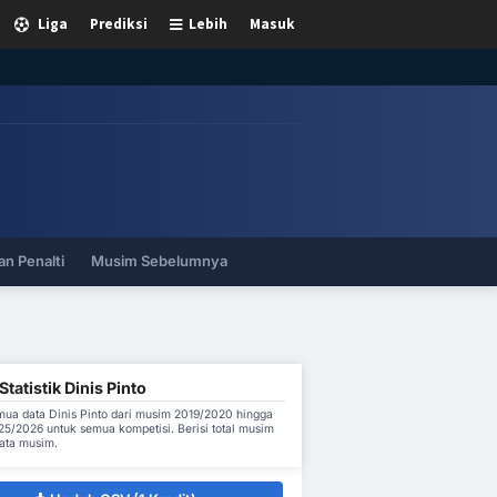
Liga
Prediksi
Lebih
Masuk
n Penalti
Musim Sebelumnya
tatistik Dinis Pinto
ua data Dinis Pinto dari musim 2019/2020 hingga
5/2026 untuk semua kompetisi. Berisi total musim
rata musim.