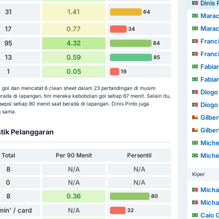
Dinis 
31
1.41
64
Marac
Marac
17
0.77
34
Francisco 
95
4.32
84
Francisco 
13
0.59
85
Fabia
1
0.05
19
Fabia
0 gol dan mencatat 6 clean sheet dalam 23 pertandingan di musim
Diogo M
erada di lapangan, tim mereka kebobolan gol setiap 67 menit. Selain itu,
epsi setiap 90 menit saat berada di lapangan. Dinis Pinto juga
Diogo M
g sama.
Gilber
Gilber
stik Pelanggaran
Michel Augu
Total
Per 90 Menit
Persentil
Michel Augu
8
N/A
N/A
Kiper
0
N/A
N/A
Michael
8
0.36
80
Michael
min' / card
N/A
32
Caio 