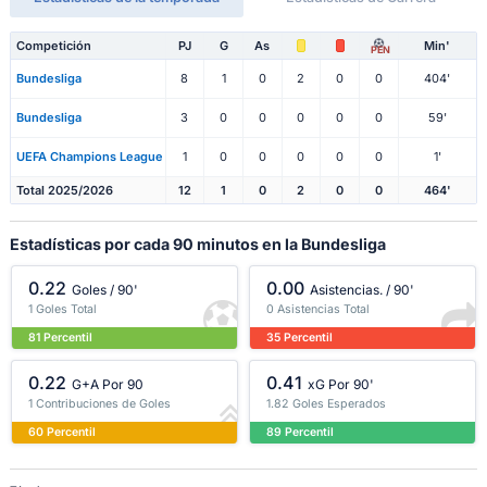
Competición
PJ
G
As
Min'
PEN
Bundesliga
8
1
0
2
0
0
404'
Bundesliga
3
0
0
0
0
0
59'
UEFA Champions League
1
0
0
0
0
0
1'
Total 2025/2026
12
1
0
2
0
0
464'
Estadísticas por cada 90 minutos en la Bundesliga
0.22
0.00
Goles / 90'
Asistencias. / 90'
1 Goles Total
0 Asistencias Total
81 Percentil
35 Percentil
0.22
0.41
G+A Por 90
xG Por 90'
1 Contribuciones de Goles
1.82 Goles Esperados
60 Percentil
89 Percentil