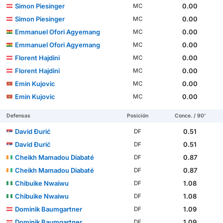
Simon Piesinger
0.00
MC
Simon Piesinger
0.00
MC
Emmanuel Ofori Agyemang
0.00
MC
Emmanuel Ofori Agyemang
0.00
MC
Florent Hajdini
0.00
MC
Florent Hajdini
0.00
MC
Emin Kujovic
0.00
MC
Emin Kujovic
0.00
MC
Defensas
Posición
Conce. / 90'
David Đurić
0.51
DF
David Đurić
0.51
DF
Cheikh Mamadou Diabaté
0.87
DF
Cheikh Mamadou Diabaté
0.87
DF
Chibuike Nwaiwu
1.08
DF
Chibuike Nwaiwu
1.08
DF
Dominik Baumgartner
1.09
DF
Dominik Baumgartner
1.09
DF