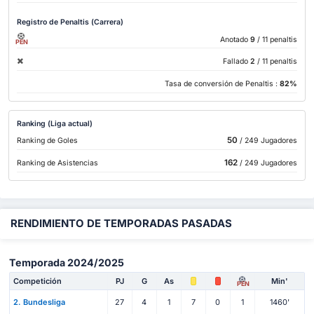
Registro de Penaltis (Carrera)
Anotado
9
/ 11 penaltis
PEN
Fallado
2
/ 11 penaltis
Tasa de conversión de Penaltis :
82%
Ranking (Liga actual)
50
Ranking de Goles
/ 249 Jugadores
162
Ranking de Asistencias
/ 249 Jugadores
RENDIMIENTO DE TEMPORADAS PASADAS
Temporada 2024/2025
Competición
PJ
G
As
Min'
PEN
2. Bundesliga
27
4
1
7
0
1
1460'