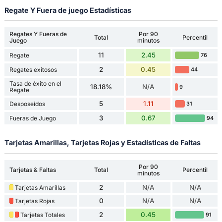
Regate Y Fuera de juego Estadísticas
Regates Y Fueras de
Por 90
Total
Percentil
Juego
minutos
11
2.45
Regate
76
2
0.45
Regates exitosos
44
Tasa de éxito en el
18.18%
N/A
9
Regate
5
1.11
Desposeídos
31
3
0.67
Fueras de Juego
94
Tarjetas Amarillas, Tarjetas Rojas y Estadísticas de Faltas
Por 90
Tarjetas & Faltas
Total
Percentil
minutos
2
N/A
N/A
Tarjetas Amarillas
0
N/A
N/A
Tarjetas Rojas
2
0.45
Tarjetas Totales
91