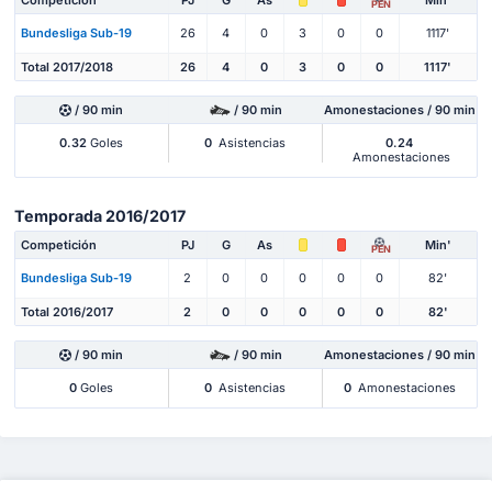
PEN
Bundesliga Sub-19
26
4
0
3
0
0
1117'
Total 2017/2018
26
4
0
3
0
0
1117'
/ 90 min
/ 90 min
Amonestaciones / 90 min
0.32
Goles
0
Asistencias
0.24
Amonestaciones
Temporada 2016/2017
Competición
PJ
G
As
Min'
PEN
Bundesliga Sub-19
2
0
0
0
0
0
82'
Total 2016/2017
2
0
0
0
0
0
82'
/ 90 min
/ 90 min
Amonestaciones / 90 min
0
Goles
0
Asistencias
0
Amonestaciones