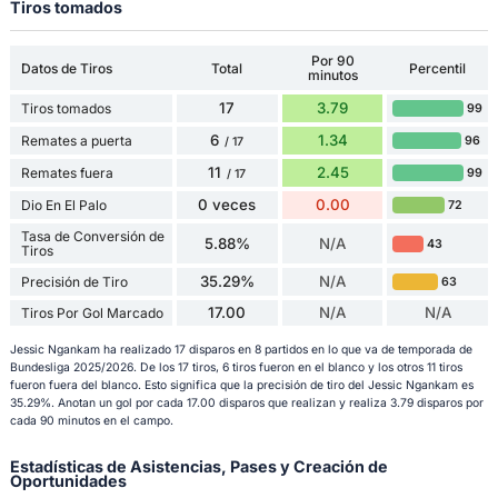
Tiros tomados
Por 90
Datos de Tiros
Total
Percentil
minutos
17
3.79
Tiros tomados
99
6
1.34
Remates a puerta
96
/ 17
11
2.45
Remates fuera
99
/ 17
0 veces
0.00
Dio En El Palo
72
Tasa de Conversión de
5.88%
N/A
43
Tiros
35.29%
N/A
Precisión de Tiro
63
17.00
N/A
N/A
Tiros Por Gol Marcado
Jessic Ngankam ha realizado 17 disparos en 8 partidos en lo que va de temporada de
Bundesliga 2025/2026. De los 17 tiros, 6 tiros fueron en el blanco y los otros 11 tiros
fueron fuera del blanco. Esto significa que la precisión de tiro del Jessic Ngankam es
35.29%. Anotan un gol por cada 17.00 disparos que realizan y realiza 3.79 disparos por
cada 90 minutos en el campo.
Estadísticas de Asistencias, Pases y Creación de
Oportunidades