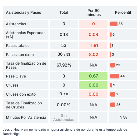
Por 90
Asistencias y Pases
Total
Percentil
minutos
0
0
Asistencias
35
Asistencias Esperadas
0.18
0.04
6
(xA)
53
11.81
Pases totales
1
36
8.02
Pases con éxito
3
/ 53
Tasa de finalización de
67.92%
N/A
23
Pases
3
0.67
Pase Clave
44
0
0.00
Cruses
9
0
0.00
Cruses con éxito
25
/ 0
Tasa de Finalización
0.00%
N/A
25
de Cruces
Sin
N/A
N/A
Minutos Por Asistencia
Asistencias
Jessic Ngankam no ha dado ninguna asistencia de gol durante esta temporada de
Bundesliga.