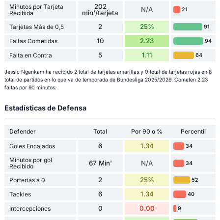
202
Minutos por Tarjeta
N/A
21
min'/tarjeta
Recibida
2
25%
Tarjetas Más de 0,5
91
10
2.23
Faltas Cometidas
94
5
1.11
Falta en Contra
64
Jessic Ngankam ha recibido 2 total de tarjetas amarillas y 0 total de tarjetas rojas en 8
total de partidos en lo que va de temporada de Bundesliga 2025/2026. Cometen 2.23
faltas por 90 minutos.
Estadísticas de Defensa
Defender
Total
Por 90 o %
Percentil
6
1.34
Goles Encajados
34
Minutos por gol
67 Min'
N/A
34
Recibido
2
25%
Porterías a 0
52
6
1.34
Tackles
40
0
0.00
Intercepciones
9