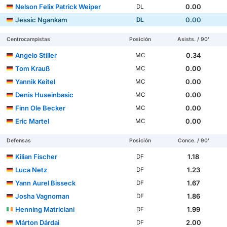
Nelson Felix Patrick Weiper
0.00
DL
Jessic Ngankam
0.00
DL
Centrocampistas
Posición
Asists. / 90'
Angelo Stiller
0.34
MC
Tom Krauß
0.00
MC
Yannik Keitel
0.00
MC
Denis Huseinbasic
0.00
MC
Finn Ole Becker
0.00
MC
Eric Martel
0.00
MC
Defensas
Posición
Conce. / 90'
Kilian Fischer
1.18
DF
Luca Netz
1.23
DF
Yann Aurel Bisseck
1.67
DF
Josha Vagnoman
1.86
DF
Henning Matriciani
1.99
DF
Márton Dárdai
2.00
DF