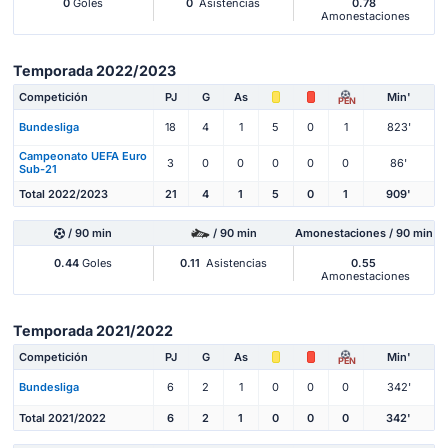
0
Goles
0
Asistencias
0.78
Amonestaciones
Temporada 2022/2023
Competición
PJ
G
As
Min'
PEN
Bundesliga
18
4
1
5
0
1
823'
Campeonato UEFA Euro
3
0
0
0
0
0
86'
Sub-21
Total 2022/2023
21
4
1
5
0
1
909'
/ 90 min
/ 90 min
Amonestaciones / 90 min
0.44
Goles
0.11
Asistencias
0.55
Amonestaciones
Temporada 2021/2022
Competición
PJ
G
As
Min'
PEN
Bundesliga
6
2
1
0
0
0
342'
Total 2021/2022
6
2
1
0
0
0
342'