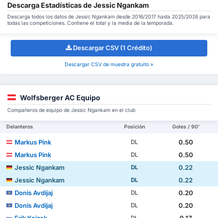
Descarga Estadísticas de Jessic Ngankam
Descarga todos los datos de Jessic Ngankam desde 2016/2017 hasta 2025/2026 para
todas las competiciones. Contiene el total y la media de la temporada.
Descargar CSV (1 Crédito)
Descargar CSV de muestra gratuito »
Wolfsberger AC Equipo
Compañeros de equipo de Jessic Ngankam en el club
Delanteros
Posición
Goles / 90'
Markus Pink
0.50
DL
Markus Pink
0.50
DL
Jessic Ngankam
0.22
DL
Jessic Ngankam
0.22
DL
Donis Avdijaj
0.20
DL
Donis Avdijaj
0.20
DL