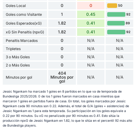
0
0
Goles Local
50
1
0.45
Goles como Visitante
92
1.82
0.41
Goles Esperados(xG)
89
1.82
0.41
xG Sin Penaltis (npxG)
92
0
N/A
N/A
Penaltis Marcados
0
N/A
N/A
Tripletes
0
N/A
N/A
3 o Más Goles
0
N/A
N/A
2 o Más Goles
404
Minutos por
N/A
N/A
Minutos por gol
gol
Jessic Ngankam ha marcado 1 goles en 8 partidos en lo que va de temporada de
Bundesliga 2025/2026. 0 de los 1 goles fueron marcados en casa mientras que
marcaron 1 goles en partidos fuera de casa. En total, los goles marcados por Jessic
Ngankam cada 90 minutos son 0.22. Además, el total de G/A (goles + asistencias) de
Jessic Ngankam es 1 para esta temporada. Su participación en los goles equivale a
0.22 por 90 minutos. Su xG no penalizado por 90 minutos es 0.41. Esto sitúa la
producción npxG de Jessic Ngankam en 1.82, lo que le sitúa en el percentil 92 más alto
de Bundesliga players.