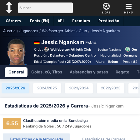
LIGAS
MENÚ
Córners
Tenis (EN)
API
Premium
Predicción
Austria
/
Jugadores
/
Wolfsberger Athletik Club
/
Jessic Ngankam
Jessic Ngankam
Estad.
Club :
Wolfsberger Athletik Club
Equipo Nacional :
Germ
Posición :
Delantero - Delantero Centro
Nacionalidad :
Germany
Edad (Cumpleaños) :
25 (20/7/2000)
Altura :
184cm
Peso :
84k
General
Goles, xG, Tiros
Asistencias y pases
Regate
T
2025/2026
2024/2025
2023/2024
2022/2023
202
Estadísticas de 2025/2026 y Carrera
- Jessic Ngankam
Clasificación media en la Bundesliga
6.55
Ranking de Goles : 50 / 249 Jugadores
Estadísticas de la temporada
Estadísticas de Carrera