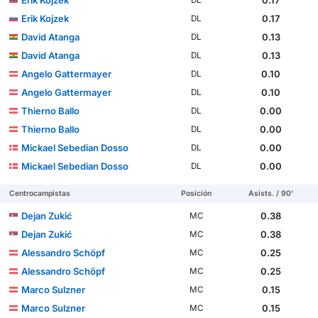
Erik Kojzek
0.17
DL
Erik Kojzek
0.17
DL
David Atanga
0.13
DL
David Atanga
0.13
DL
Angelo Gattermayer
0.10
DL
Angelo Gattermayer
0.10
DL
Thierno Ballo
0.00
DL
Thierno Ballo
0.00
DL
Mickael Sebedian Dosso
0.00
DL
Mickael Sebedian Dosso
0.00
DL
Centrocampistas
Posición
Asists. / 90'
Dejan Zukić
0.38
MC
Dejan Zukić
0.38
MC
Alessandro Schöpf
0.25
MC
Alessandro Schöpf
0.25
MC
Marco Sulzner
0.15
MC
Marco Sulzner
0.15
MC