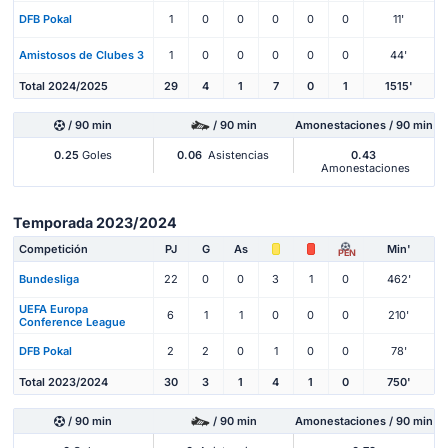
DFB Pokal
1
0
0
0
0
0
11'
Amistosos de Clubes 3
1
0
0
0
0
0
44'
Total 2024/2025
29
4
1
7
0
1
1515'
/ 90 min
/ 90 min
Amonestaciones / 90 min
0.25
Goles
0.06
Asistencias
0.43
Amonestaciones
Temporada 2023/2024
Competición
PJ
G
As
Min'
PEN
Bundesliga
22
0
0
3
1
0
462'
UEFA Europa
6
1
1
0
0
0
210'
Conference League
DFB Pokal
2
2
0
1
0
0
78'
Total 2023/2024
30
3
1
4
1
0
750'
/ 90 min
/ 90 min
Amonestaciones / 90 min