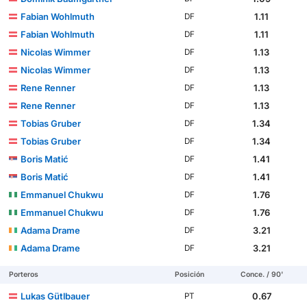
Fabian Wohlmuth
1.11
DF
Fabian Wohlmuth
1.11
DF
Nicolas Wimmer
1.13
DF
Nicolas Wimmer
1.13
DF
Rene Renner
1.13
DF
Rene Renner
1.13
DF
Tobias Gruber
1.34
DF
Tobias Gruber
1.34
DF
Boris Matić
1.41
DF
Boris Matić
1.41
DF
Emmanuel Chukwu
1.76
DF
Emmanuel Chukwu
1.76
DF
Adama Drame
3.21
DF
Adama Drame
3.21
DF
Porteros
Posición
Conce. / 90'
Lukas Gütlbauer
0.67
PT