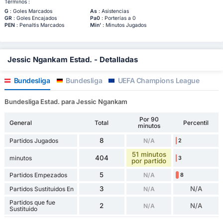
Términos :
G
: Goles Marcados
As
: Asistencias
GR
: Goles Encajados
Pa0
: Porterías a 0
PEN
: Penaltis Marcados
Min'
: Minutos Jugados
Jessic Ngankam Estad. - Detalladas
Bundesliga
Bundesliga
UEFA Champions League
Bundesliga Estad. para Jessic Ngankam
Por 90
General
Total
Percentil
minutos
8
Partidos Jugados
N/A
2
51 minutos
404
minutos
3
por partido
5
Partidos Empezados
N/A
8
3
N/A
Partidos Sustituidos En
N/A
Partidos que fue
2
N/A
N/A
Sustituido