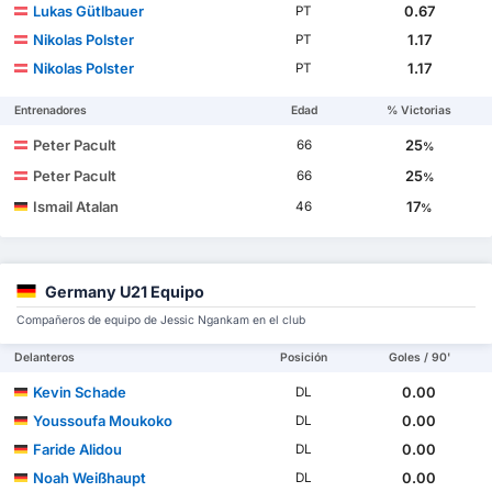
Lukas Gütlbauer
0.67
PT
Nikolas Polster
1.17
PT
Nikolas Polster
1.17
PT
Entrenadores
Edad
% Victorias
Peter Pacult
25
66
%
Peter Pacult
25
66
%
Ismail Atalan
17
46
%
Germany U21 Equipo
Compañeros de equipo de Jessic Ngankam en el club
Delanteros
Posición
Goles / 90'
Kevin Schade
0.00
DL
Youssoufa Moukoko
0.00
DL
Faride Alidou
0.00
DL
Noah Weißhaupt
0.00
DL