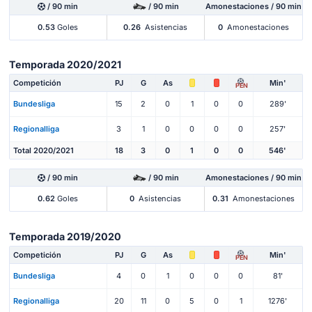
/ 90 min
/ 90 min
Amonestaciones / 90 min
0.53
Goles
0.26
Asistencias
0
Amonestaciones
Temporada 2020/2021
Competición
PJ
G
As
Min'
PEN
Bundesliga
15
2
0
1
0
0
289'
Regionalliga
3
1
0
0
0
0
257'
Total 2020/2021
18
3
0
1
0
0
546'
/ 90 min
/ 90 min
Amonestaciones / 90 min
0.62
Goles
0
Asistencias
0.31
Amonestaciones
Temporada 2019/2020
Competición
PJ
G
As
Min'
PEN
Bundesliga
4
0
1
0
0
0
81'
Regionalliga
20
11
0
5
0
1
1276'