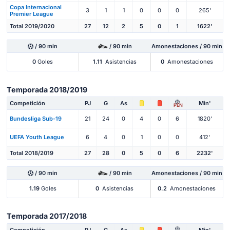
Copa Internacional
3
1
1
0
0
0
265'
Premier League
Total 2019/2020
27
12
2
5
0
1
1622'
/ 90 min
/ 90 min
Amonestaciones / 90 min
0
Goles
1.11
Asistencias
0
Amonestaciones
Temporada 2018/2019
Competición
PJ
G
As
Min'
PEN
Bundesliga Sub-19
21
24
0
4
0
6
1820'
UEFA Youth League
6
4
0
1
0
0
412'
Total 2018/2019
27
28
0
5
0
6
2232'
/ 90 min
/ 90 min
Amonestaciones / 90 min
1.19
Goles
0
Asistencias
0.2
Amonestaciones
Temporada 2017/2018
Competición
PJ
G
As
Min'