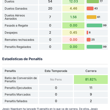
54
12.03
Duelos
77
20
4.46
Duelos Ganados
43
Duelos Aéreos
7
1.56
61
Aanados
0
0.00
Pasado a Regate
99
2
0.45
Despejes
8
0
0.00
Remates rechazados
25
0
0.00
Penaltis Regalados
99
Estadísticas de Penaltis
Penaltis
Esta Temporada
Carrera
Ratio de Conversión de
81.82%
No Pens
Penaltis
0
11
Penaltis Ejecutados
0
9
Penaltis Marcados
0
2
Penaltis fallados
Jessic Ngankam ha lanzado 11 penaltis en lo que va de carrera. De ellos, Jessic