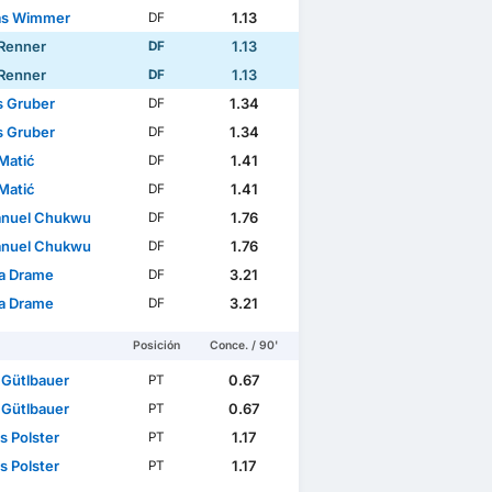
as Wimmer
1.13
DF
Renner
1.13
DF
Renner
1.13
DF
s Gruber
1.34
DF
s Gruber
1.34
DF
 Matić
1.41
DF
 Matić
1.41
DF
nuel Chukwu
1.76
DF
nuel Chukwu
1.76
DF
a Drame
3.21
DF
a Drame
3.21
DF
Posición
Conce. / 90'
 Gütlbauer
0.67
PT
 Gütlbauer
0.67
PT
s Polster
1.17
PT
s Polster
1.17
PT