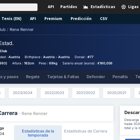
API
Partidos
Estadísticas
Ligas
Tenis (EN)
API
Premium
Predicción
CSV
lub
/
Rene Renner
Estad.
 Club
idad :
Austria
Birthplace :
Austria - Austria
Dorsal :
#77
1993)
Altura :
182cm
Peso :
69kg
Salario anual (euros) :
€160,056
as y pases
Regate
Tarjetas & Faltas
Defender
Penaltis
Te
5
2023/2024
2022/2023
2021/2022
2020/2021
Descar
Carrera
- Rene Renner
Descarga 
hasta 202
total y la
iga
Estadísticas de la
Estadísticas de Carrera
104
temporada