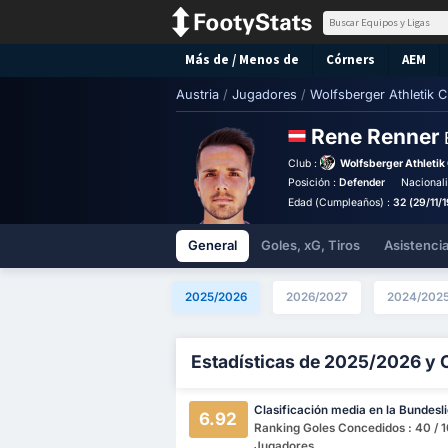
Más de / Menos de
Córners
AEM
Austria
/
Jugadores
/
Wolfsberger Athletik C
Rene Renner
Club :
Wolfsberger Athletik
Posición :
Defender
Nacional
Edad (Cumpleaños) :
32 (29/11/
General
Goles, xG, Tiros
Asistenci
2025/2026
2026/2027
2024/202
Estadísticas de 2025/2026 y 
Clasificación media en la Bundesl
6.92
Ranking Goles Concedidos : 40 / 
Jugadores