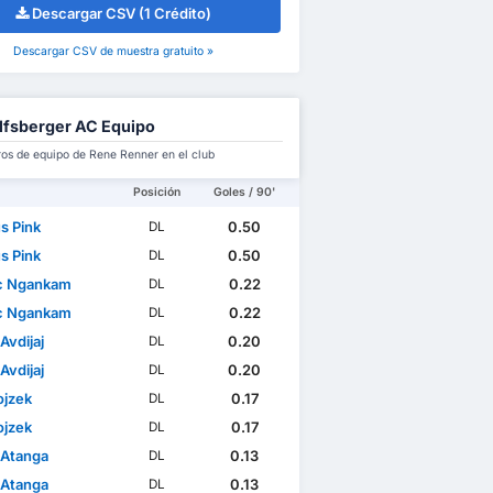
Descargar CSV (1 Crédito)
Descargar CSV de muestra gratuito »
fsberger AC Equipo
s de equipo de Rene Renner en el club
Posición
Goles / 90'
s Pink
0.50
DL
s Pink
0.50
DL
c Ngankam
0.22
DL
c Ngankam
0.22
DL
Avdijaj
0.20
DL
Avdijaj
0.20
DL
ojzek
0.17
DL
ojzek
0.17
DL
 Atanga
0.13
DL
 Atanga
0.13
DL