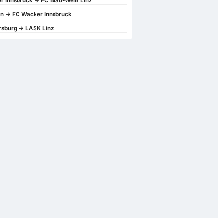
 Innsbruck -> FC Blau-Weiß Linz
n -> FC Wacker Innsbruck
rsburg -> LASK Linz