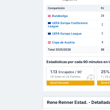
Competición
PJ
28
Bundesliga
UEFA Europa Conference
2
League
2
UEFA Europa League
4
Copa de Austria
Total 2025/2026
36
Estadísticas por cada 90 minutos en 
1.13
25%
Encajados / 90'
29 Goles en 28 Partidos
7 / 28 
62nd Percentil
52nd P
Rene Renner Estad. - Detallad