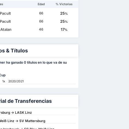
es
Edad
% Victorias
Pacult
25
66
%
Pacult
25
66
%
 Atalan
17
46
%
os & Títulos
er ha ganado 0 títulos en lo que va de su
 Cup
1x
2020/2021
rial de Transferencias
rsburg -> LASK Linz
eiß Linz -> SV Mattersburg