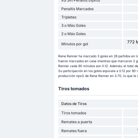
xG Sin Penaltis (npxG)
Penaltis Marcados
Tripletes
3 o Más Goles
2 o Más Goles
772 M
Minutos por gol
Rene Renner ha marcado 3 goles en 28 partidos en l
fueron marcados en casa mientras que marcaron 2 gol
Renner cada 90 minutos son 0.12. Además, el total d
Su participación en los goles equivale a 0.12 por 90 
producción npxG de Rene Renner en 3.70, lo que le si
Tiros tomados
Datos de Tiros
Tiros tomados
Remates a puerta
Remates fuera