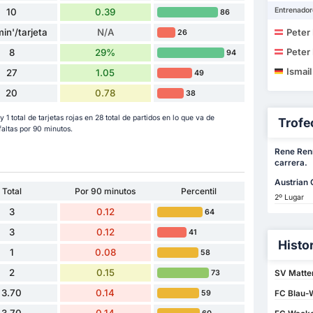
Entrenador
10
0.39
86
in'/tarjeta
N/A
Peter 
26
Peter 
8
29%
94
Ismail
27
1.05
49
20
0.78
38
 1 total de tarjetas rojas en 28 total de partidos en lo que va de
Trofe
ltas por 90 minutos.
Rene Renn
carrera.
Austrian
Total
Por 90 minutos
Percentil
2º Lugar
3
0.12
64
3
0.12
41
Histo
1
0.08
58
2
0.15
73
SV Matte
3.70
0.14
59
FC Blau-W
3.70
0.14