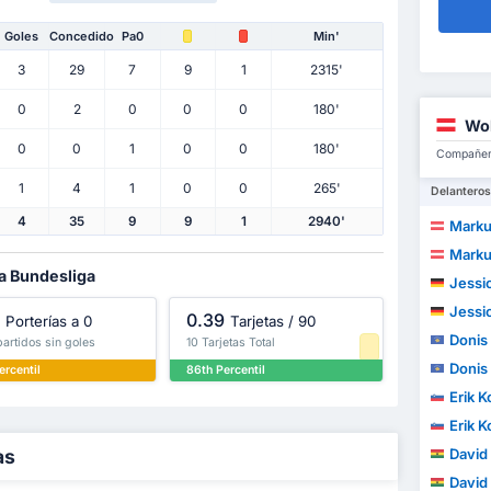
Goles
Concedido
Pa0
Min'
3
29
7
9
1
2315'
0
2
0
0
0
180'
Wol
0
0
1
0
0
180'
Compañero
1
4
1
0
0
265'
Delanteros
4
35
9
9
1
2940'
Marku
Marku
la Bundesliga
Jessi
Jessi
0.39
Porterías a 0
Tarjetas / 90
Donis 
partidos sin goles
10 Tarjetas Total
Donis 
ercentil
86th Percentil
Erik K
Erik K
as
David
David