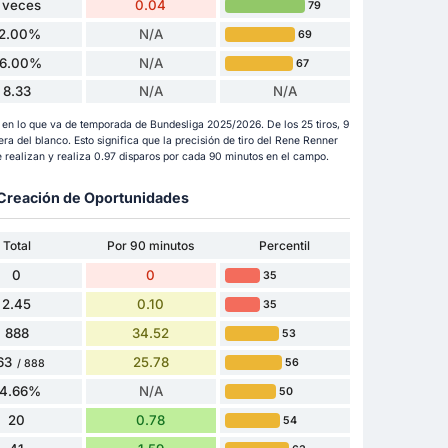
 veces
0.04
79
12.00%
N/A
69
6.00%
N/A
67
8.33
N/A
N/A
 en lo que va de temporada de Bundesliga 2025/2026. De los 25 tiros, 9
uera del blanco. Esto significa que la precisión de tiro del Rene Renner
 realizan y realiza 0.97 disparos por cada 90 minutos en el campo.
y Creación de Oportunidades
Total
Por 90 minutos
Percentil
0
0
35
2.45
0.10
35
888
34.52
53
63
25.78
56
/ 888
74.66%
N/A
50
20
0.78
54