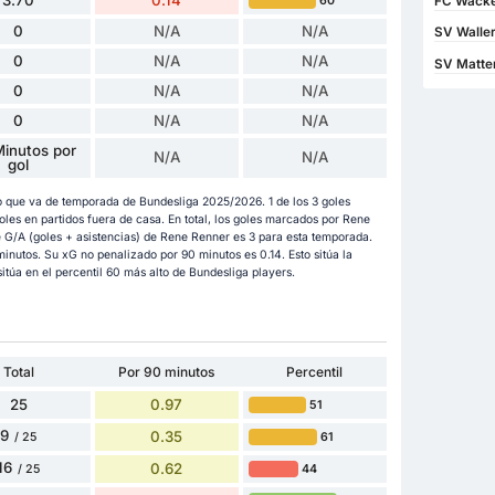
FC Wacker
60
0
N/A
N/A
SV Waller
0
N/A
N/A
SV Matte
0
N/A
N/A
0
N/A
N/A
inutos por
N/A
N/A
gol
o que va de temporada de Bundesliga 2025/2026. 1 de los 3 goles
es en partidos fuera de casa. En total, los goles marcados por Rene
e G/A (goles + asistencias) de Rene Renner es 3 para esta temporada.
minutos. Su xG no penalizado por 90 minutos es 0.14. Esto sitúa la
túa en el percentil 60 más alto de Bundesliga players.
Total
Por 90 minutos
Percentil
25
0.97
51
9
0.35
61
/ 25
16
0.62
44
/ 25