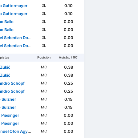
o Gattermayer
0.10
DL
o Gattermayer
0.10
DL
o Ballo
0.00
DL
o Ballo
0.00
DL
l Sebedian Dosso
0.00
DL
l Sebedian Dosso
0.00
DL
pistas
Posición
Asists. / 90'
 Zukić
0.38
MC
 Zukić
0.38
MC
andro Schöpf
0.25
MC
andro Schöpf
0.25
MC
 Sulzner
0.15
MC
 Sulzner
0.15
MC
 Piesinger
0.00
MC
 Piesinger
0.00
MC
el Ofori Agyemang
0.00
MC