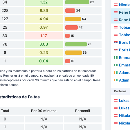
34
1.32
82
Nicol
228
8.86
34
Rene 
127
4.94
54
Rene 
25
0.97
Tobia
42
Tobia
30
1.17
15
Boris
78
3.03
73
Boris
6
0.23
56
Emma
1
0.04
16
Emma
es y ha mantenido 7 portería a cero en 28 partidos de la temporada
Adam
e Renner está en el campo, su equipo ha encajado un gol cada 80
Adam
 intercepciónes por cada 90 minutos que han estado en el campo. Rene
mismo tiempo.
Porteros
stadísticas de Faltas
Lukas
Lukas
Total
Por 90 minutos
Percentil
Nikola
9
N/A
N/A
Nikola
1
N/A
N/A