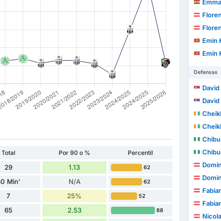
Emmanu
Floren
Floren
Emin 
Emin 
Defensas
David
David
Cheikh
Cheikh
Chibu
Chibu
Total
Por 90 o %
Percentil
Domin
29
1.13
62
Domin
0 Min'
N/A
62
Fabia
7
25%
52
Fabia
65
2.53
88
Nicol