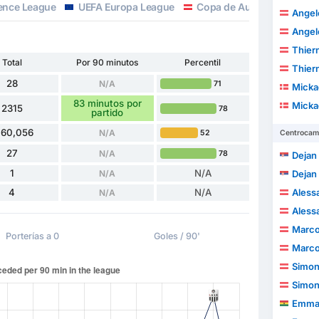
ence League
UEFA Europa League
Copa de Austria
Angel
Angel
Thiern
Total
Por 90 minutos
Percentil
Thiern
28
N/A
71
Mickae
83 minutos por
Mickae
2315
78
partido
160,056
N/A
52
Centrocam
27
N/A
78
Dejan
1
N/A
N/A
Dejan
4
N/A
Aless
N/A
Aless
Marco
Porterías a 0
Goles / 90'
Marco
Simon
Simon
Emmanu