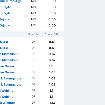
el Ofori Agyemang
0.00
MC
t Hajdini
0.00
MC
t Hajdini
0.00
MC
Kujovic
0.00
MC
Kujovic
0.00
MC
Posición
Conce. / 90'
 Đurić
0.51
DF
 Đurić
0.51
DF
 Mamadou Diabaté
0.87
DF
 Mamadou Diabaté
0.87
DF
ike Nwaiwu
1.08
DF
ike Nwaiwu
1.08
DF
ik Baumgartner
1.09
DF
ik Baumgartner
1.09
DF
n Wohlmuth
1.11
DF
n Wohlmuth
1.11
DF
as Wimmer
1.13
DF