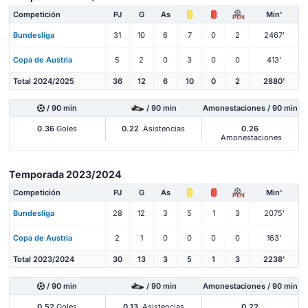
Competición
PJ
G
As
Min'
PEN
Bundesliga
31
10
6
7
0
2
2467'
Copa de Austria
5
2
0
3
0
0
413'
Total 2024/2025
36
12
6
10
0
2
2880'
/ 90 min
/ 90 min
Amonestaciones / 90 min
0.36
Goles
0.22
Asistencias
0.26
Amonestaciones
Temporada 2023/2024
Competición
PJ
G
As
Min'
PEN
Bundesliga
28
12
3
5
1
3
2075'
Copa de Austria
2
1
0
0
0
0
163'
Total 2023/2024
30
13
3
5
1
3
2238'
/ 90 min
/ 90 min
Amonestaciones / 90 min
0.52
Goles
0.13
Asistencias
0.22