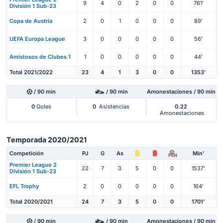
9
4
0
2
0
0
761'
División 1 Sub-23
Copa de Austria
2
0
1
0
0
0
89'
UEFA Europa League
3
0
0
0
0
0
56'
Amistosos de Clubes 1
1
0
0
0
0
0
44'
Total 2021/2022
23
4
1
3
0
0
1353'
/ 90 min
/ 90 min
Amonestaciones / 90 min
0
Goles
0
Asistencias
0.22
Amonestaciones
Temporada 2020/2021
Competición
PJ
G
As
Min'
PEN
Premier League 2
22
7
3
5
0
0
1537'
División 1 Sub-23
EFL Trophy
2
0
0
0
0
0
164'
Total 2020/2021
24
7
3
5
0
0
1701'
/ 90 min
/ 90 min
Amonestaciones / 90 min