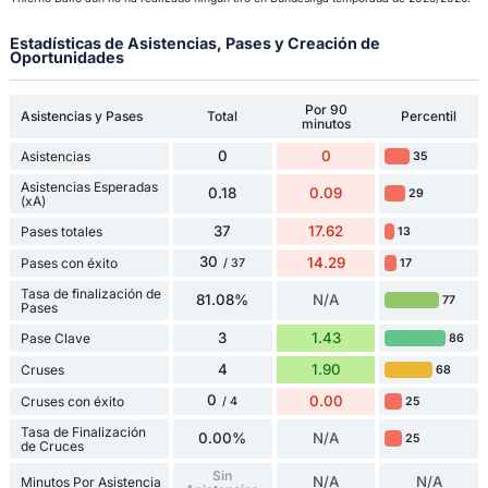
Estadísticas de Asistencias, Pases y Creación de
Oportunidades
Por 90
Asistencias y Pases
Total
Percentil
minutos
0
0
Asistencias
35
Asistencias Esperadas
0.18
0.09
29
(xA)
37
17.62
Pases totales
13
30
14.29
Pases con éxito
17
/ 37
Tasa de finalización de
81.08%
N/A
77
Pases
3
1.43
Pase Clave
86
4
1.90
Cruses
68
0
0.00
Cruses con éxito
25
/ 4
Tasa de Finalización
0.00%
N/A
25
de Cruces
Sin
N/A
N/A
Minutos Por Asistencia