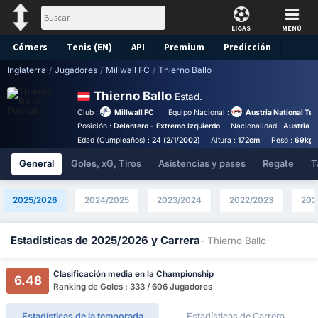
LIGAS
MENÚ
Córners
Tenis (EN)
API
Premium
Predicción
Inglaterra
/
Jugadores
/
Millwall FC
/
Thierno Ballo
Thierno Ballo
Estad.
Club :
Millwall FC
Equipo Nacional :
Austria National Te
Posición :
Delantero - Extremo Izquierdo
Nacionalidad :
Austria
Edad (Cumpleaños) :
24 (2/1/2002)
Altura :
172cm
Peso :
69kg
General
Goles, xG, Tiros
Asistencias y pases
Regate
T
2025/2026
2024/2025
2023/2024
2022/2023
202
Estadísticas de 2025/2026 y Carrera
- Thierno Ballo
Clasificación media en la Championship
6.48
Ranking de Goles : 333 / 606 Jugadores
Estadísticas de la temporada
Estadísticas de Carrera