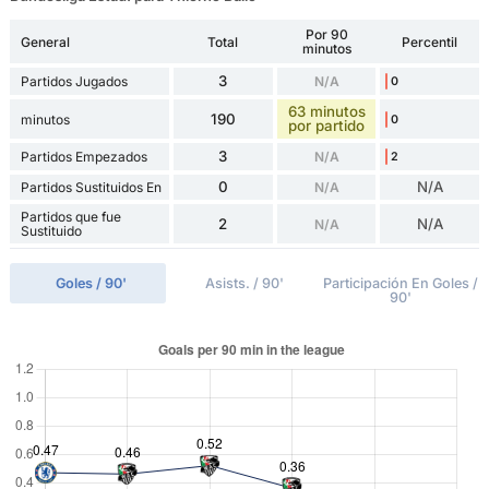
Por 90
General
Total
Percentil
minutos
3
Partidos Jugados
N/A
0
63 minutos
190
minutos
0
por partido
3
Partidos Empezados
N/A
2
0
N/A
Partidos Sustituidos En
N/A
Partidos que fue
2
N/A
N/A
Sustituido
Goles / 90'
Asists. / 90'
Participación En Goles /
90'