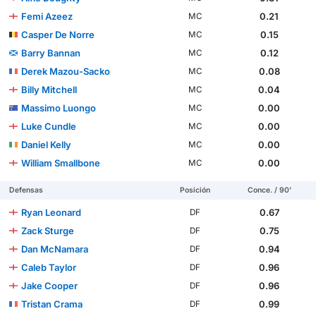
Femi Azeez
0.21
MC
Casper De Norre
0.15
MC
Barry Bannan
0.12
MC
Derek Mazou-Sacko
0.08
MC
Billy Mitchell
0.04
MC
Massimo Luongo
0.00
MC
Luke Cundle
0.00
MC
Daniel Kelly
0.00
MC
William Smallbone
0.00
MC
Defensas
Posición
Conce. / 90'
Ryan Leonard
0.67
DF
Zack Sturge
0.75
DF
Dan McNamara
0.94
DF
Caleb Taylor
0.96
DF
Jake Cooper
0.96
DF
Tristan Crama
0.99
DF