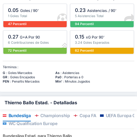
0.05
0.23
Goles / 90'
Asistencias. / 90'
1 Goles Total
5 Asistencias Total
47 Percentil
94 Percentil
0.27
0.15
G+A Por 90
xG Por 90'
6 Contribuciones de Goles
3.24 Goles Esperados
72 Percentil
62 Percentil
Términos :
G
: Goles Marcados
As
: Asistencias
GR
: Goles Encajados
Pa0
: Porterías a 0
PEN
: Penaltis Marcados
Min'
: Minutos Jugados
Thierno Ballo Estad. - Detalladas
Bundesliga
Championship
Copa FA
UEFA Europa Co
WC Qualification Europe
Bundesliga Estad. para Thierno Ballo