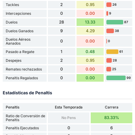
2
0.95
Tackles
26
0
0.00
Intercepciones
9
28
13.33
Duelos
87
9
4.29
Duelos Ganados
38
Duelos Aéreos
0
0.00
0
Aanados
1
0.48
Pasado a Regate
61
2
0.95
Despejes
28
0
0.00
Remates rechazados
25
0
0.00
Penaltis Regalados
99
Estadísticas de Penaltis
Penaltis
Esta Temporada
Carrera
Ratio de Conversión de
83.33%
No Pens
Penaltis
0
6
Penaltis Ejecutados