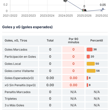
Goles y xG (goles esperados)
Por 90
Goles, xG, Tiros
Total
Percentil
minutos
0
0
Goles Marcados
36
0
0
Participación en Goles
20
0
0
Goles Local
50
0
0
Goles como Visitante
56
0.00
0.00
Goles Esperados(xG)
8
0.00
0.00
xG Sin Penaltis (npxG)
8
0
N/A
N/A
Penaltis Marcados
0
N/A
N/A
Tripletes
0
N/A
N/A
3 o Más Goles