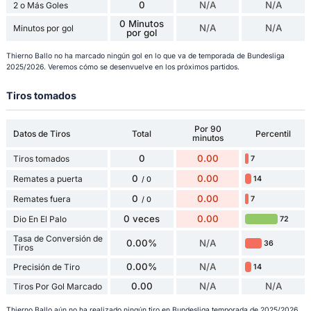
0
N/A
N/A
2 o Más Goles
0 Minutos
N/A
N/A
Minutos por gol
por gol
Thierno Ballo no ha marcado ningún gol en lo que va de temporada de Bundesliga
2025/2026. Veremos cómo se desenvuelve en los próximos partidos.
Tiros tomados
Por 90
Datos de Tiros
Total
Percentil
minutos
0
0.00
Tiros tomados
7
0
0.00
Remates a puerta
14
/ 0
0
0.00
Remates fuera
7
/ 0
0 veces
0.00
Dio En El Palo
72
Tasa de Conversión de
0.00%
N/A
36
Tiros
0.00%
N/A
Precisión de Tiro
14
0.00
N/A
N/A
Tiros Por Gol Marcado
Thierno Ballo aún no ha realizado ningún tiro en Bundesliga temporada de 2025/2026.