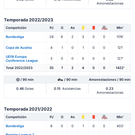
Amonestaciones
Temporada 2022/2023
Competición
PJ
G
As
Min'
PEN
Bundesliga
28
6
2
3
0
0
1174'
Copa de Austria
4
1
0
1
0
0
121'
UEFA Europa
3
0
0
0
0
0
127'
Conference League
Total 2022/2023
35
7
2
4
0
0
1422'
/ 90 min
/ 90 min
Amonestaciones / 90 min
0.46
Goles
0.15
Asistencias
0.23
Amonestaciones
Temporada 2021/2022
Competición
PJ
G
As
Min'
PEN
Bundesliga
8
0
0
1
0
0
403'
Premier League 2