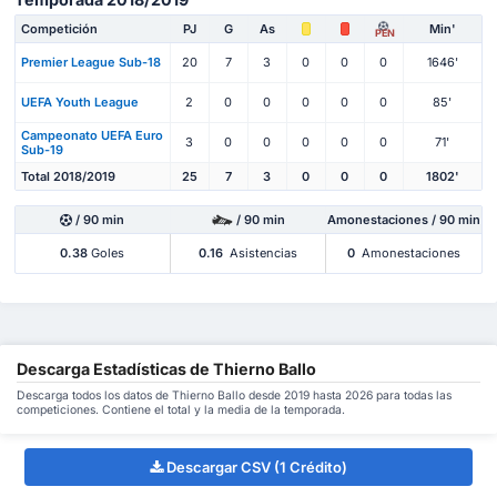
Competición
PJ
G
As
Min'
PEN
Premier League Sub-18
20
7
3
0
0
0
1646'
UEFA Youth League
2
0
0
0
0
0
85'
Campeonato UEFA Euro
3
0
0
0
0
0
71'
Sub-19
Total 2018/2019
25
7
3
0
0
0
1802'
/ 90 min
/ 90 min
Amonestaciones / 90 min
0.38
Goles
0.16
Asistencias
0
Amonestaciones
Descarga Estadísticas de Thierno Ballo
Descarga todos los datos de Thierno Ballo desde 2019 hasta 2026 para todas las
competiciones. Contiene el total y la media de la temporada.
Descargar CSV (1 Crédito)