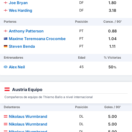
Joe Bryan
1.80
DF
Wes Harding
3.18
DF
Porteros
Posición
Conce. / 90'
Anthony Patterson
0.88
PT
Maxime Teremoana Crocombe
1.04
PT
Steven Benda
1.11
PT
Entrenadores
Edad
% Victorias
Alex Neil
50
45
%
Austria Equipo
Compañeros de equipo de Thierno Ballo a nivel internacional
Delanteros
Posición
Goles / 90'
Nikolaus Wurmbrand
5.00
DL
Nikolaus Wurmbrand
5.00
DL
Nikolaus Wurmbrand
5.00
DL