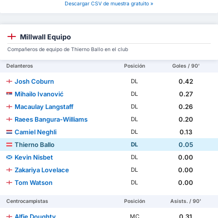
Descargar CSV de muestra gratuito »
Millwall Equipo
Compañeros de equipo de Thierno Ballo en el club
Delanteros
Posición
Goles / 90'
Josh Coburn
0.42
DL
Mihailo Ivanović
0.27
DL
Macaulay Langstaff
0.26
DL
Raees Bangura-Williams
0.20
DL
Camiel Neghli
0.13
DL
Thierno Ballo
0.05
DL
Kevin Nisbet
0.00
DL
Zakariya Lovelace
0.00
DL
Tom Watson
0.00
DL
Centrocampistas
Posición
Asists. / 90'
Alfie Doughty
0.31
MC