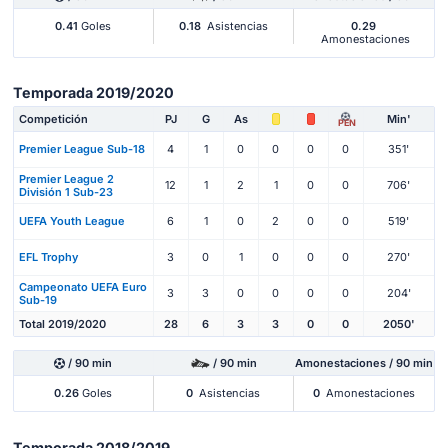
0.41
Goles
0.18
Asistencias
0.29
Amonestaciones
Temporada 2019/2020
Competición
PJ
G
As
Min'
PEN
Premier League Sub-18
4
1
0
0
0
0
351'
Premier League 2
12
1
2
1
0
0
706'
División 1 Sub-23
UEFA Youth League
6
1
0
2
0
0
519'
EFL Trophy
3
0
1
0
0
0
270'
Campeonato UEFA Euro
3
3
0
0
0
0
204'
Sub-19
Total 2019/2020
28
6
3
3
0
0
2050'
/ 90 min
/ 90 min
Amonestaciones / 90 min
0.26
Goles
0
Asistencias
0
Amonestaciones
Temporada 2018/2019