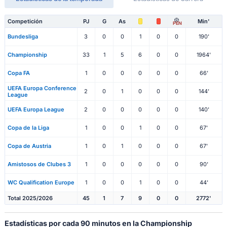
Competición
PJ
G
As
Min'
PEN
Bundesliga
3
0
0
1
0
0
190'
Championship
33
1
5
6
0
0
1964'
Copa FA
1
0
0
0
0
0
66'
UEFA Europa Conference
2
0
1
0
0
0
144'
League
UEFA Europa League
2
0
0
0
0
0
140'
Copa de la Liga
1
0
0
1
0
0
67'
Copa de Austria
1
0
1
0
0
0
67'
Amistosos de Clubes 3
1
0
0
0
0
0
90'
WC Qualification Europe
1
0
0
1
0
0
44'
Total 2025/2026
45
1
7
9
0
0
2772'
Estadísticas por cada 90 minutos en la Championship