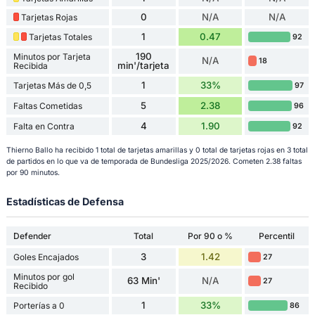
0
N/A
N/A
Tarjetas Rojas
1
0.47
Tarjetas Totales
92
190
Minutos por Tarjeta
N/A
18
min'/tarjeta
Recibida
1
33%
Tarjetas Más de 0,5
97
5
2.38
Faltas Cometidas
96
4
1.90
Falta en Contra
92
Thierno Ballo ha recibido 1 total de tarjetas amarillas y 0 total de tarjetas rojas en 3 total
de partidos en lo que va de temporada de Bundesliga 2025/2026. Cometen 2.38 faltas
por 90 minutos.
Estadísticas de Defensa
Defender
Total
Por 90 o %
Percentil
3
1.42
Goles Encajados
27
Minutos por gol
63 Min'
N/A
27
Recibido
1
33%
Porterías a 0
86