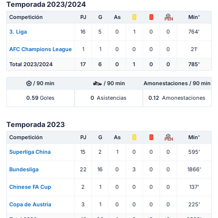
Temporada 2023/2024
Competición
PJ
G
As
Min'
PEN
3. Liga
16
5
0
1
0
0
764'
AFC Champions League
1
1
0
0
0
0
21'
Total 2023/2024
17
6
0
1
0
0
785'
/ 90 min
/ 90 min
Amonestaciones / 90 min
0.59
Goles
0
Asistencias
0.12
Amonestaciones
Temporada 2023
Competición
PJ
G
As
Min'
PEN
Superliga China
15
2
1
0
0
0
595'
Bundesliga
22
16
0
3
0
0
1866'
Chinese FA Cup
2
1
0
0
0
0
137'
Copa de Austria
3
1
0
0
0
0
225'