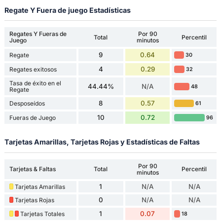
Regate Y Fuera de juego Estadísticas
Regates Y Fueras de
Por 90
Total
Percentil
Juego
minutos
9
0.64
Regate
30
4
0.29
Regates exitosos
32
Tasa de éxito en el
44.44%
N/A
48
Regate
8
0.57
Desposeídos
61
10
0.72
Fueras de Juego
96
Tarjetas Amarillas, Tarjetas Rojas y Estadísticas de Faltas
Por 90
Tarjetas & Faltas
Total
Percentil
minutos
1
N/A
N/A
Tarjetas Amarillas
0
N/A
N/A
Tarjetas Rojas
1
0.07
Tarjetas Totales
18