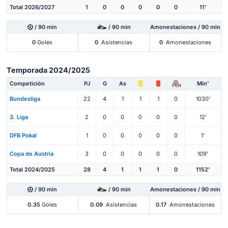
Total 2026/2027
1
0
0
0
0
0
11'
/ 90 min
/ 90 min
Amonestaciones / 90 min
0
Goles
0
Asistencias
0
Amonestaciones
Temporada 2024/2025
Competición
PJ
G
As
Min'
PEN
Bundesliga
22
4
1
1
1
0
1030'
3. Liga
2
0
0
0
0
0
12'
DFB Pokal
1
0
0
0
0
0
1'
Copa de Austria
3
0
0
0
0
0
109'
Total 2024/2025
28
4
1
1
1
0
1152'
/ 90 min
/ 90 min
Amonestaciones / 90 min
0.35
Goles
0.09
Asistencias
0.17
Amonestaciones