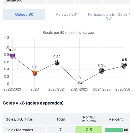
Sustituido
Goles / 90'
Asists. / 90'
Participación En Goles /
90'
Goles y xG (goles esperados)
Por 90
Goles, xG, Tiros
Total
Percentil
minutos
7
0.5
Goles Marcados
95