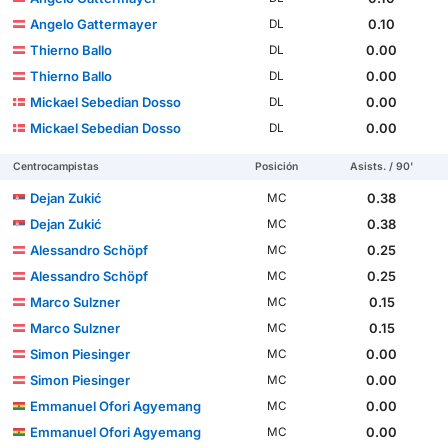
Angelo Gattermayer
0.10
DL
Thierno Ballo
0.00
DL
Thierno Ballo
0.00
DL
Mickael Sebedian Dosso
0.00
DL
Mickael Sebedian Dosso
0.00
DL
Centrocampistas
Posición
Asists. / 90'
Dejan Zukić
0.38
MC
Dejan Zukić
0.38
MC
Alessandro Schöpf
0.25
MC
Alessandro Schöpf
0.25
MC
Marco Sulzner
0.15
MC
Marco Sulzner
0.15
MC
Simon Piesinger
0.00
MC
Simon Piesinger
0.00
MC
Emmanuel Ofori Agyemang
0.00
MC
Emmanuel Ofori Agyemang
0.00
MC