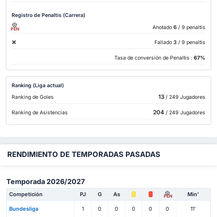
Registro de Penaltis (Carrera)
Anotado
6
/ 9 penaltis
PEN
Fallado
3
/ 9 penaltis
Tasa de conversión de Penaltis :
67%
Ranking (Liga actual)
13
Ranking de Goles
/ 249 Jugadores
204
Ranking de Asistencias
/ 249 Jugadores
RENDIMIENTO DE TEMPORADAS PASADAS
Temporada 2026/2027
Competición
PJ
G
As
Min'
PEN
Bundesliga
1
0
0
0
0
0
11'