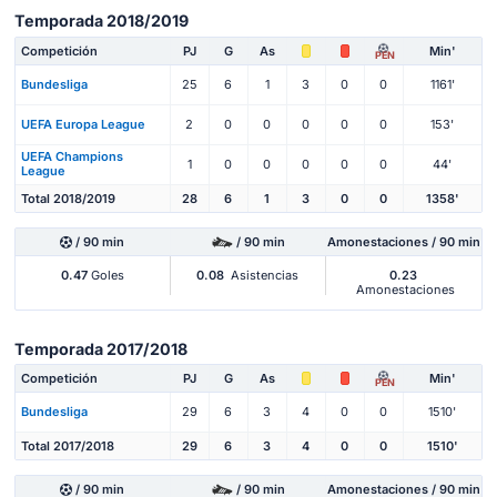
Temporada 2018/2019
Competición
PJ
G
As
Min'
PEN
Bundesliga
25
6
1
3
0
0
1161'
UEFA Europa League
2
0
0
0
0
0
153'
UEFA Champions
1
0
0
0
0
0
44'
League
Total 2018/2019
28
6
1
3
0
0
1358'
/ 90 min
/ 90 min
Amonestaciones / 90 min
0.47
Goles
0.08
Asistencias
0.23
Amonestaciones
Temporada 2017/2018
Competición
PJ
G
As
Min'
PEN
Bundesliga
29
6
3
4
0
0
1510'
Total 2017/2018
29
6
3
4
0
0
1510'
/ 90 min
/ 90 min
Amonestaciones / 90 min