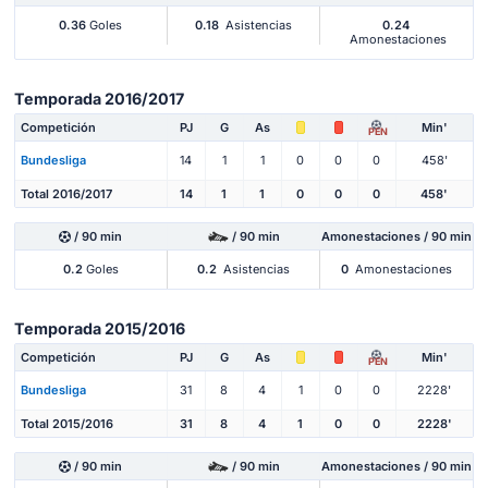
0.36
Goles
0.18
Asistencias
0.24
Amonestaciones
Temporada 2016/2017
Competición
PJ
G
As
Min'
PEN
Bundesliga
14
1
1
0
0
0
458'
Total 2016/2017
14
1
1
0
0
0
458'
/ 90 min
/ 90 min
Amonestaciones / 90 min
0.2
Goles
0.2
Asistencias
0
Amonestaciones
Temporada 2015/2016
Competición
PJ
G
As
Min'
PEN
Bundesliga
31
8
4
1
0
0
2228'
Total 2015/2016
31
8
4
1
0
0
2228'
/ 90 min
/ 90 min
Amonestaciones / 90 min