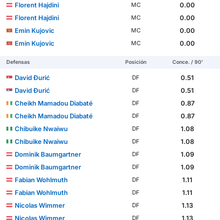
Florent Hajdini
0.00
MC
Florent Hajdini
0.00
MC
Emin Kujovic
0.00
MC
Emin Kujovic
0.00
MC
Defensas
Posición
Conce. / 90'
David Đurić
0.51
DF
David Đurić
0.51
DF
Cheikh Mamadou Diabaté
0.87
DF
Cheikh Mamadou Diabaté
0.87
DF
Chibuike Nwaiwu
1.08
DF
Chibuike Nwaiwu
1.08
DF
Dominik Baumgartner
1.09
DF
Dominik Baumgartner
1.09
DF
Fabian Wohlmuth
1.11
DF
Fabian Wohlmuth
1.11
DF
Nicolas Wimmer
1.13
DF
Nicolas Wimmer
1.13
DF