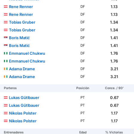
Rene Renner
1.13
DF
Rene Renner
1.13
DF
Tobias Gruber
1.34
DF
Tobias Gruber
1.34
DF
Boris Matić
1.41
DF
Boris Matić
1.41
DF
Emmanuel Chukwu
1.76
DF
Emmanuel Chukwu
1.76
DF
Adama Drame
3.21
DF
Adama Drame
3.21
DF
Porteros
Posición
Conce. / 90'
Lukas Gütlbauer
0.67
PT
Lukas Gütlbauer
0.67
PT
Nikolas Polster
1.17
PT
Nikolas Polster
1.17
PT
Entrenadores
Edad
% Victorias