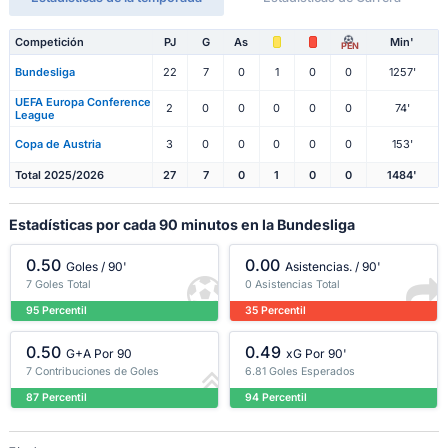
Competición
PJ
G
As
Min'
PEN
Bundesliga
22
7
0
1
0
0
1257'
UEFA Europa Conference
2
0
0
0
0
0
74'
League
Copa de Austria
3
0
0
0
0
0
153'
Total 2025/2026
27
7
0
1
0
0
1484'
Estadísticas por cada 90 minutos en la Bundesliga
0.50
0.00
Goles / 90'
Asistencias. / 90'
7 Goles Total
0 Asistencias Total
95 Percentil
35 Percentil
0.50
0.49
G+A Por 90
xG Por 90'
7 Contribuciones de Goles
6.81 Goles Esperados
87 Percentil
94 Percentil