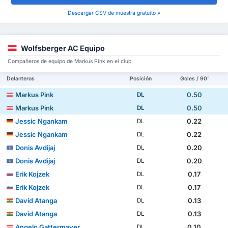
Descargar CSV de muestra gratuito »
Wolfsberger AC Equipo
Compañeros de equipo de Markus Pink en el club
Delanteros
Posición
Goles / 90'
Markus Pink
0.50
DL
Markus Pink
0.50
DL
Jessic Ngankam
0.22
DL
Jessic Ngankam
0.22
DL
Donis Avdijaj
0.20
DL
Donis Avdijaj
0.20
DL
Erik Kojzek
0.17
DL
Erik Kojzek
0.17
DL
David Atanga
0.13
DL
David Atanga
0.13
DL
Angelo Gattermayer
0.10
DL