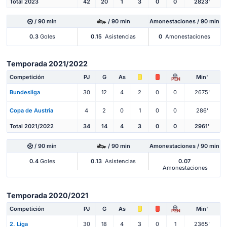
Total 2023
42
20
1
3
0
0
2823'
/ 90 min
/ 90 min
Amonestaciones / 90 min
0.3
Goles
0.15
Asistencias
0
Amonestaciones
Temporada 2021/2022
Competición
PJ
G
As
Min'
PEN
Bundesliga
30
12
4
2
0
0
2675'
Copa de Austria
4
2
0
1
0
0
286'
Total 2021/2022
34
14
4
3
0
0
2961'
/ 90 min
/ 90 min
Amonestaciones / 90 min
0.4
Goles
0.13
Asistencias
0.07
Amonestaciones
Temporada 2020/2021
Competición
PJ
G
As
Min'
PEN
2. Liga
30
18
4
3
0
1
2365'