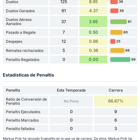
125
8.95
Duelos
36
61
4.37
Duelos Ganados
39
Duelos Aéreos
37
2.65
81
Aanados
7
0.50
Pasado a Regate
60
12
0.86
Despejes
25
5
0.36
Remates rechazados
69
0
0.00
Penaltis Regalados
99
Estadísticas de Penaltis
Penaltis
Esta Temporada
Carrera
Ratio de Conversión de
66.67%
No Pens
Penaltis
0
9
Penaltis Ejecutados
0
6
Penaltis Marcados
0
3
Penaltis fallados
Markus Pink ha lanzado 9 penaltis en lo que va de carrera. De ellos, Markus Pink ha