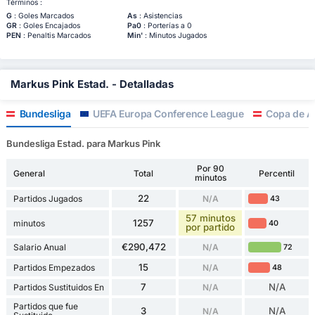
Términos :
G
: Goles Marcados
As
: Asistencias
GR
: Goles Encajados
Pa0
: Porterías a 0
PEN
: Penaltis Marcados
Min'
: Minutos Jugados
Markus Pink Estad. - Detalladas
Bundesliga
UEFA Europa Conference League
Copa de Au
Bundesliga Estad. para Markus Pink
Por 90
General
Total
Percentil
minutos
22
Partidos Jugados
N/A
43
57 minutos
1257
minutos
40
por partido
€290,472
Salario Anual
N/A
72
15
Partidos Empezados
N/A
48
7
N/A
Partidos Sustituidos En
N/A
Partidos que fue
3
N/A
N/A