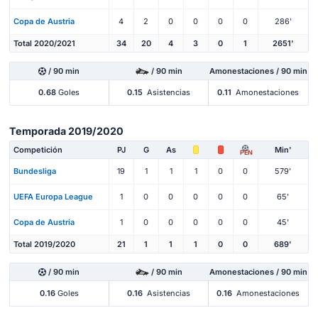
Copa de Austria
4
2
0
0
0
0
286'
Total 2020/2021
34
20
4
3
0
1
2651'
/ 90 min
/ 90 min
Amonestaciones / 90 min
0.68
Goles
0.15
Asistencias
0.11
Amonestaciones
Temporada 2019/2020
Competición
PJ
G
As
Min'
PEN
Bundesliga
19
1
1
1
0
0
579'
UEFA Europa League
1
0
0
0
0
0
65'
Copa de Austria
1
0
0
0
0
0
45'
Total 2019/2020
21
1
1
1
0
0
689'
/ 90 min
/ 90 min
Amonestaciones / 90 min
0.16
Goles
0.16
Asistencias
0.16
Amonestaciones