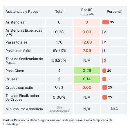
Por 90
Asistencias y Pases
Total
Percentil
minutos
0
0
Asistencias
35
Asistencias Esperadas
0.38
0.03
2
(xA)
176
12.60
Pases totales
2
99
7.09
Pases con éxito
1
/ 176
Tasa de finalización de
56.25%
N/A
3
Pases
4
0.29
Pase Clave
20
2
0.14
Cruses
19
0
0.00
Cruses con éxito
25
/ 2
Tasa de Finalización
0.00%
N/A
25
de Cruces
Sin
N/A
N/A
Minutos Por Asistencia
Asistencias
Markus Pink no ha dado ninguna asistencia de gol durante esta temporada de
Bundesliga.