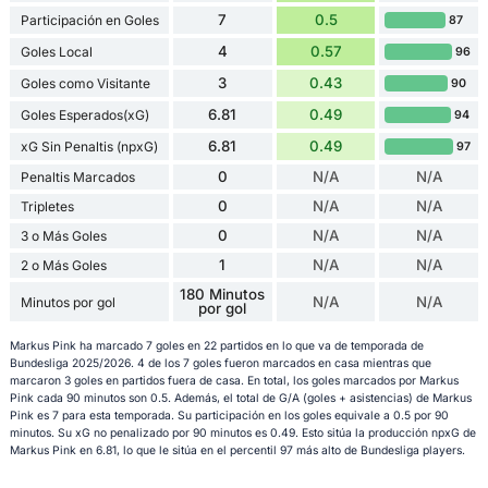
7
0.5
Participación en Goles
87
4
0.57
Goles Local
96
3
0.43
Goles como Visitante
90
6.81
0.49
Goles Esperados(xG)
94
6.81
0.49
xG Sin Penaltis (npxG)
97
0
N/A
N/A
Penaltis Marcados
0
N/A
N/A
Tripletes
0
N/A
N/A
3 o Más Goles
1
N/A
N/A
2 o Más Goles
180 Minutos
N/A
N/A
Minutos por gol
por gol
Markus Pink ha marcado 7 goles en 22 partidos en lo que va de temporada de
Bundesliga 2025/2026. 4 de los 7 goles fueron marcados en casa mientras que
marcaron 3 goles en partidos fuera de casa. En total, los goles marcados por Markus
Pink cada 90 minutos son 0.5. Además, el total de G/A (goles + asistencias) de Markus
Pink es 7 para esta temporada. Su participación en los goles equivale a 0.5 por 90
minutos. Su xG no penalizado por 90 minutos es 0.49. Esto sitúa la producción npxG de
Markus Pink en 6.81, lo que le sitúa en el percentil 97 más alto de Bundesliga players.