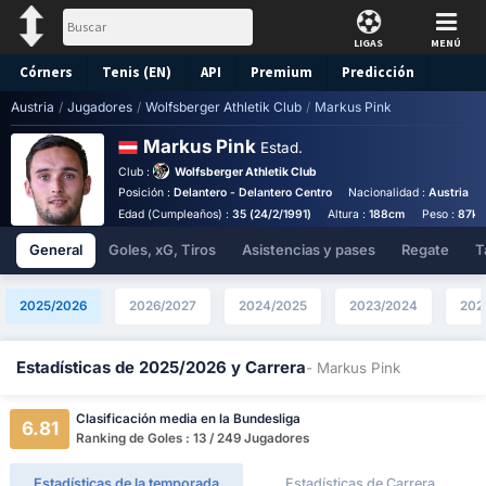
LIGAS
MENÚ
Córners
Tenis (EN)
API
Premium
Predicción
Austria
/
Jugadores
/
Wolfsberger Athletik Club
/
Markus Pink
Markus Pink
Estad.
Club :
Wolfsberger Athletik Club
Posición :
Delantero - Delantero Centro
Nacionalidad :
Austria
Edad (Cumpleaños) :
35 (24/2/1991)
Altura :
188cm
Peso :
87kg
General
Goles, xG, Tiros
Asistencias y pases
Regate
T
2025/2026
2026/2027
2024/2025
2023/2024
202
Estadísticas de 2025/2026 y Carrera
- Markus Pink
Clasificación media en la Bundesliga
6.81
Ranking de Goles : 13 / 249 Jugadores
Estadísticas de la temporada
Estadísticas de Carrera