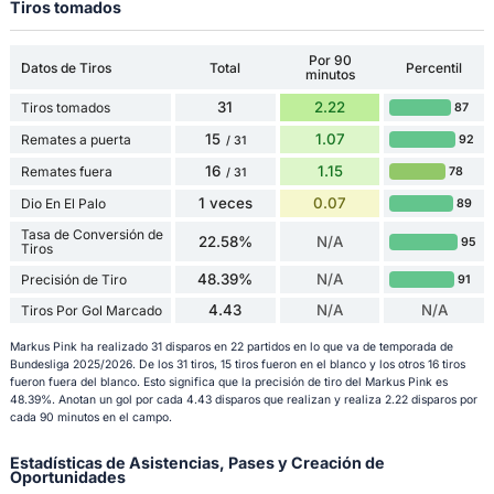
Tiros tomados
Por 90
Datos de Tiros
Total
Percentil
minutos
31
2.22
Tiros tomados
87
15
1.07
Remates a puerta
92
/ 31
16
1.15
Remates fuera
78
/ 31
1 veces
0.07
Dio En El Palo
89
Tasa de Conversión de
22.58%
N/A
95
Tiros
48.39%
N/A
Precisión de Tiro
91
4.43
N/A
N/A
Tiros Por Gol Marcado
Markus Pink ha realizado 31 disparos en 22 partidos en lo que va de temporada de
Bundesliga 2025/2026. De los 31 tiros, 15 tiros fueron en el blanco y los otros 16 tiros
fueron fuera del blanco. Esto significa que la precisión de tiro del Markus Pink es
48.39%. Anotan un gol por cada 4.43 disparos que realizan y realiza 2.22 disparos por
cada 90 minutos en el campo.
Estadísticas de Asistencias, Pases y Creación de
Oportunidades