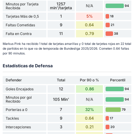
1257
Minutos por Tarjeta
N/A
94
min'/tarjeta
Recibida
1
5%
Tarjetas Más de 0,5
18
9
0.64
Faltas Cometidas
21
11
0.79
Falta en Contra
38
Markus Pink ha recibido 1 total de tarjetas amarillas y 0 total de tarjetas rojas en 22 total
de partidos en lo que va de temporada de Bundesliga 2025/2026. Cometen 0.64 faltas
por 90 minutos.
Estadísticas de Defensa
Defender
Total
Por 90 o %
Percentil
12
0.86
Goles Encajados
94
Minutos por gol
105 Min'
N/A
94
Recibido
7
32%
Porterías a 0
79
9
0.64
Tackles
17
3
0.21
Intercepciones
20