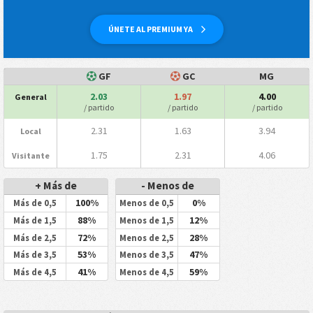
ÚNETE AL PREMIUM YA
GF
GC
MG
2.03
1.97
4.00
General
/ partido
/ partido
/ partido
2.31
1.63
3.94
Local
1.75
2.31
4.06
Visitante
+ Más de
- Menos de
100%
0%
Más de 0,5
Menos de 0,5
88%
12%
Más de 1,5
Menos de 1,5
72%
28%
Más de 2,5
Menos de 2,5
53%
47%
Más de 3,5
Menos de 3,5
41%
59%
Más de 4,5
Menos de 4,5