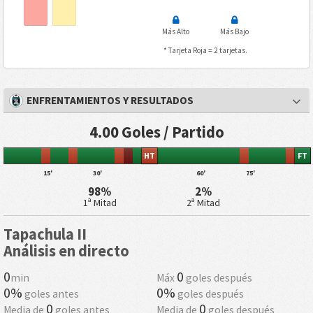
Más Alto
Más Bajo
* Tarjeta Roja = 2 tarjetas.
ENFRENTAMIENTOS Y RESULTADOS
4.00 Goles / Partido
HT
FT
15'
30'
60'
75'
98%
2%
1ª Mitad
2ª Mitad
Tapachula II
Análisis en directo
0
0
min
Máx
goles después
0%
0%
goles antes
goles después
0
0
Media de
goles antes
Media de
goles después