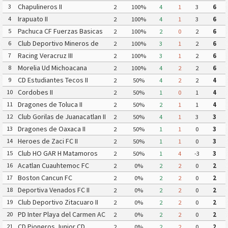
Chapulineros II
3
2
100%
4
1
3
6
Irapuato II
4
2
100%
4
1
3
6
Pachuca CF Fuerzas Basicas
5
2
100%
2
0
2
6
Pachuca CF III
Club Deportivo Mineros de
6
2
100%
3
1
2
6
Zacatecas II
Racing Veracruz III
7
2
100%
3
1
2
6
Morelia Ud Michoacana
8
2
100%
4
2
2
6
CD Estudiantes Tecos II
9
2
50%
4
2
2
4
Cordobes II
10
2
50%
1
0
1
4
Dragones de Toluca II
11
2
50%
2
1
1
4
Club Gorilas de Juanacatlan II
12
2
50%
4
1
3
3
Dragones de Oaxaca II
13
2
50%
1
1
0
3
Heroes de Zaci FC II
14
2
50%
1
1
0
3
Club HO GAR H Matamoros
15
2
50%
1
4
-3
3
Gavilanes FC Matamoros II
Acatlan Cuauhtemoc FC
16
2
0%
2
2
0
2
Boston Cancun FC
17
2
0%
2
2
0
2
Deportiva Venados FC II
18
2
0%
2
2
0
2
Club Deportivo Zitacuaro II
19
2
0%
2
2
0
2
PD Inter Playa del Carmen AC
20
2
0%
2
2
0
2
II
CD Pioneros Junior CD
21
2
0%
2
2
0
2