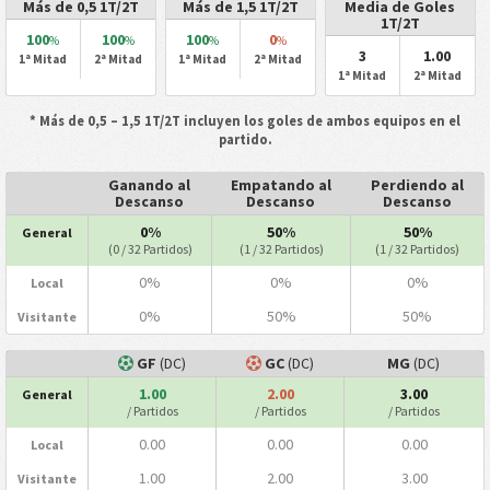
Más de 0,5 1T/2T
Más de 1,5 1T/2T
Media de Goles
1T/2T
100
100
100
0
%
%
%
%
3
1.00
1ª Mitad
2ª Mitad
1ª Mitad
2ª Mitad
1ª Mitad
2ª Mitad
* Más de 0,5 – 1,5 1T/2T incluyen los goles de ambos equipos en el
partido.
Ganando al
Empatando al
Perdiendo al
Descanso
Descanso
Descanso
0%
50%
50%
General
(0 / 32 Partidos)
(1 / 32 Partidos)
(1 / 32 Partidos)
0%
0%
0%
Local
0%
50%
50%
Visitante
GF
(DC)
GC
(DC)
MG
(DC)
1.00
2.00
3.00
General
/ Partidos
/ Partidos
/ Partidos
0.00
0.00
0.00
Local
1.00
2.00
3.00
Visitante