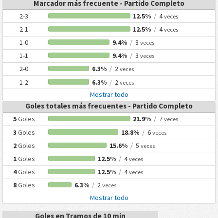
Marcador más frecuente - Partido Completo
2-3
12.5%
/
4
veces
2-1
12.5%
/
4
veces
1-0
9.4%
/
3
veces
1-1
9.4%
/
3
veces
2-0
6.3%
/
2
veces
1-2
6.3%
/
2
veces
Mostrar todo
Goles totales más frecuentes - Partido Completo
5
Goles
21.9%
/
7
veces
3
Goles
18.8%
/
6
veces
2
Goles
15.6%
/
5
veces
1
Goles
12.5%
/
4
veces
4
Goles
12.5%
/
4
veces
8
Goles
6.3%
/
2
veces
Mostrar todo
Goles en Tramos de 10 min