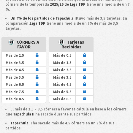
córners de la temporada
2025/26 de Liga TDP
tiene una media de un ?
%.
Un ?% de los partidos de Tapachula II
tuvo más de 3,5 tarjetas. En
comparación,
Liga TDP
tiene una media de un ?% de más de 3,5
tarjetas.
CÓRNERS A
Tarjetas
FAVOR
Recibidas
Más de 2.5
Más de 0.5
Más de 3.5
Más de 1.5
Más de 4.5
Más de 2.5
Más de 5.5
Más de 3.5
Más de 6.5
Más de 4.5
Más de 7.5
Más de 5.5
Más de 8.5
Más de 6.5
El más de 2,5 – 8,5 córners a favor se calcula en base a los córners
que
Tapachula II
ha sacado durante sus partidos.
Tapachula II
ha sacado más de 4,5 córners en un ?％ de sus
partidos.