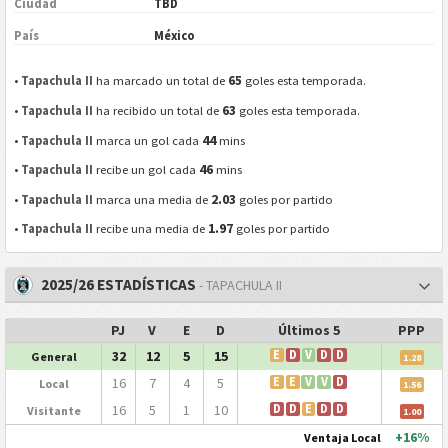
Ciudad
TBD
País
México
65
•
Tapachula II
ha marcado un total de
goles esta temporada.
63
•
Tapachula II
ha recibido un total de
goles esta temporada.
44
•
Tapachula II
marca un gol cada
mins
46
•
Tapachula II
recibe un gol cada
mins
2.03
•
Tapachula II
marca una media de
goles por partido
1.97
•
Tapachula II
recibe una media de
goles por partido
2025/26 ESTADÍSTICAS
- TAPACHULA II
PJ
V
E
D
Últimos 5
PPP
32
12
5
15
E
D
V
D
D
General
1.28
16
7
4
5
E
E
V
V
D
Local
1.56
16
5
1
10
D
D
E
D
D
Visitante
1.00
+16%
Ventaja Local