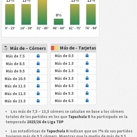
13%
13%
13%
13%
0%
0' - 15'
16' - 30'
31' - 45'
46' - 60'
61' - 75'
76' - 90'
Más de - Tarjetas
Más de – Córners
Más de 0.5
Más de 7.5
Más de 1.5
Más de 8.5
Más de 2.5
Más de 9.5
Más de 3.5
Más de 10.5
Más de 4.5
Más de 11.5
Más de 5.5
Más de 12.5
Más de 6.5
Más de 13.5
Los más de 7,5 – 13,5 córners se calculan en base a los córners
totales de los partidos en los que
Tapachula II
ha participado en la
temporada
2025/26 de Liga TDP
Las estadísticas de
Tapachula II
indican que un ?% de sus partidos
tuvieron más de 9,5 córners. Mientras que la media de más de 9,5