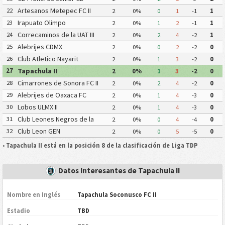
Pioneros de Cancun II
Artesanos Metepec FC II
22
2
0%
0
1
-1
1
Irapuato Olimpo
23
2
0%
1
2
-1
1
Correcaminos de la UAT III
24
2
0%
2
4
-2
1
Alebrijes CDMX
25
2
0%
0
2
-2
0
Club Atletico Nayarit
26
2
0%
1
3
-2
0
Tapachula II
27
2
0%
1
3
-2
0
Cimarrones de Sonora FC II
28
2
0%
2
4
-2
0
Alebrijes de Oaxaca FC
29
2
0%
1
4
-3
0
Lobos ULMX II
30
2
0%
1
4
-3
0
Club Leones Negros de la
31
2
0%
0
4
-4
0
Universidad de Guadalajara III
Club Leon GEN
32
2
0%
0
5
-5
0
•
Tapachula II está en la posición 8 de la clasificación de Liga TDP
Datos Interesantes de Tapachula II
Nombre en Inglés
Tapachula Soconusco FC II
Estadio
TBD