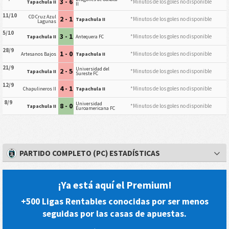
3 - 6
*Minutos de los goles no disponible
Tapachula II
II
11/10
CD Cruz Azul
2 - 1
*Minutos de los goles no disponible
Tapachula II
Lagunas
5/10
3 - 1
*Minutos de los goles no disponible
Tapachula II
Antequera FC
28/9
1 - 0
*Minutos de los goles no disponible
Artesanos Bajos
Tapachula II
21/9
Universidad del
2 - 5
*Minutos de los goles no disponible
Tapachula II
Sureste FC
12/9
4 - 1
*Minutos de los goles no disponible
Chapulineros II
Tapachula II
8/9
Universidad
8 - 0
*Minutos de los goles no disponible
Tapachula II
Euroamericana FC
PARTIDO COMPLETO (PC) ESTADÍSTICAS
¡Ya está aquí el Premium!
+500 Ligas Rentables conocidas por ser menos
seguidas por las casas de apuestas.