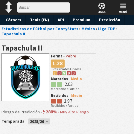
LIGAS
MENÚ
Córners
Tenis (EN)
API
Premium
Predicción
Estadísticas de Fútbol por FootyStats
›
México
›
Liga TDP
›
Tapachula II
Tapachula II
Forma
-
Pobre
1.28
Resultados Finales
E
D
V
D
D
Marcados
-
Medio
2.03
Marcados / Partido
Recibidos
-
Medio
1.97
Recibidos / Partido
288%
Riesgo de Predicción -
-
Muy Alto Riesgo
Temporada :
2025/26