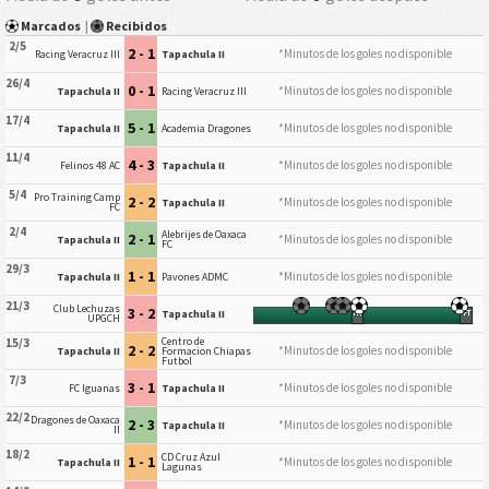
Marcados
|
Recibidos
2/5
2 - 1
*Minutos de los goles no disponible
Racing Veracruz III
Tapachula II
26/4
0 - 1
*Minutos de los goles no disponible
Tapachula II
Racing Veracruz III
17/4
5 - 1
*Minutos de los goles no disponible
Tapachula II
Academia Dragones
11/4
4 - 3
*Minutos de los goles no disponible
Felinos 48 AC
Tapachula II
5/4
Pro Training Camp
2 - 2
*Minutos de los goles no disponible
Tapachula II
FC
2/4
Alebrijes de Oaxaca
2 - 1
*Minutos de los goles no disponible
Tapachula II
FC
29/3
1 - 1
*Minutos de los goles no disponible
Tapachula II
Pavones ADMC
21/3
Club Lechuzas
3 - 2
Tapachula II
HT
FT
UPGCH
Centro de
15/3
2 - 2
*Minutos de los goles no disponible
Tapachula II
Formacion Chiapas
Futbol
7/3
3 - 1
*Minutos de los goles no disponible
FC Iguanas
Tapachula II
22/2
Dragones de Oaxaca
2 - 3
*Minutos de los goles no disponible
Tapachula II
II
18/2
CD Cruz Azul
1 - 1
*Minutos de los goles no disponible
Tapachula II
Lagunas