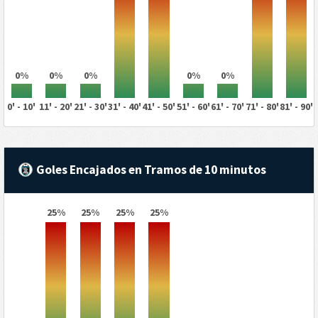
0%
0%
0%
0%
0%
0' - 10'
11' - 20'
21' - 30'
31' - 40'
41' - 50'
51' - 60'
61' - 70'
71' - 80'
81' - 90'
Goles Encajados en Tramos de 10 minutos
25%
25%
25%
25%