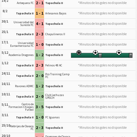
14/2
2 - 1
*Minutos de los goles no disponible
Antequera FC
Tapachula II
8/2
1 - 1
*Minutos de los goles no disponible
Tapachula II
Artesanos Bajos
30/1
Universidad del
4 - 1
*Minutos de los goles no disponible
Tapachula II
Sureste FC
25/1
2 - 3
*Minutos de los goles no disponible
Tapachula II
Chapulineros II
17/1
Universidad
1 - 0
*Minutos de los goles no disponible
Tapachula II
Euroamericana FC
5/12
1 - 2
Academia Dragones
Tapachula II
HT
FT
1/12
2 - 3
*Minutos de los goles no disponible
Tapachula II
Felinos 48 AC
24/11
Pro Training Camp
2 - 0
*Minutos de los goles no disponible
Tapachula II
FC
16/11
1 - 2
*Minutos de los goles no disponible
Pavones ADMC
Tapachula II
10/11
Club Lechuzas
2 - 0
*Minutos de los goles no disponible
Tapachula II
UPGCH
Centro de
5/11
3 - 5
*Minutos de los goles no disponible
Formacion Chiapas
Tapachula II
Futbol
3/11
1 - 0
*Minutos de los goles no disponible
Tapachula II
FC Iguanas
25/10
Alebrijes de Oaxaca
2 - 3
*Minutos de los goles no disponible
Tapachula II
FC
20/10
Dragones de Oaxaca