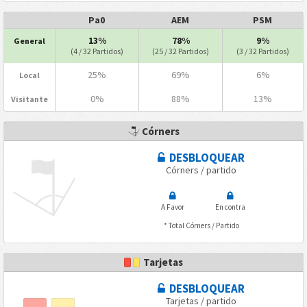
Pa0
AEM
PSM
13%
78%
9%
General
(4 / 32 Partidos)
(25 / 32 Partidos)
(3 / 32 Partidos)
25%
69%
6%
Local
0%
88%
13%
Visitante
Córners
DESBLOQUEAR
Córners / partido
A Favor
En contra
* Total Córners / Partido
Tarjetas
DESBLOQUEAR
Tarjetas / partido