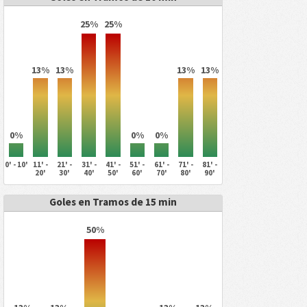
25%
25%
13%
13%
13%
13%
0%
0%
0%
0' - 10'
11' -
21' -
31' -
41' -
51' -
61' -
71' -
81' -
20'
30'
40'
50'
60'
70'
80'
90'
Goles en Tramos de 15 min
50%