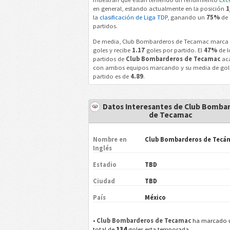
en general, estando actualmente en la posición
1
la
clasificación de Liga TDP
, ganando un
75%
de
partidos.
De media, Club Bombarderos de Tecamac marca
goles y recibe
1.17
goles por partido. El
47%
de l
partidos de
Club Bombarderos de Tecamac
ac
con ambos equipos marcando y su media de gol
partido es de
4.89
.
Datos Interesantes de Club Bomba
de Tecamac
Nombre en
Club Bombarderos de Tecá
Inglés
Estadio
TBD
Ciudad
TBD
País
México
•
Club Bombarderos de Tecamac
ha marcado 
134
total de
goles esta temporada.