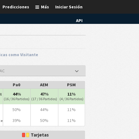
Predicciones
Más
Iniciar Sesión
API
icas como Visitante
MAC
Pa0
AEM
PSM
44%
47%
11%
l
(16 / 36 Partidos)
(17 / 36 Partidos)
(4 / 36 Partidos)
50%
44%
11%
39%
50%
11%
te
Tarjetas