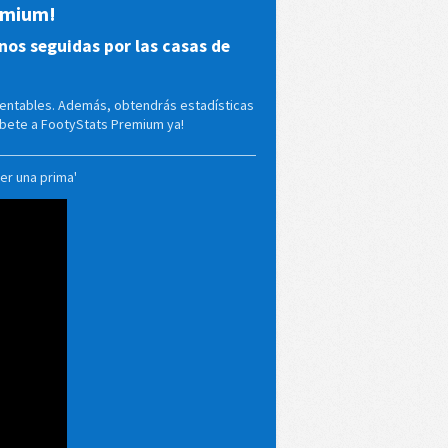
remium!
nos seguidas por las casas de
rentables. Además, obtendrás estadísticas
ríbete a FootyStats Premium ya!
er una prima'