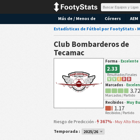
Más de / Menos de
Córners
AEM
Estadísticas de Fútbol por FootyStats
›
M
Club Bombarderos de
Tecamac
Forma
-
Excelente
2.33
Resultados Finales
V
V
E
D
D
Marcados
-
Excele
3.7
Marcados / Partido
Recibidos
-
Muy B
1.17
Recibidos / Partido
367%
Riesgo de Predicción -
-
Muy Alto Rie
Temporada :
2025/26