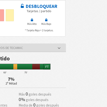
DESBLOQUEAR
Tarjetas / partido
Más Alto
Más Bajo
* Tarjeta Roja = 2 tarjetas.
ROS DE TECAMAC
rtido
FT
60'
75'
7%
2ª Mitad
0
Máx
goles después
0%
goles después
0
antes
Media de
goles después