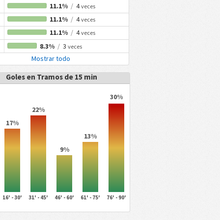
11.1%
/
4
veces
11.1%
/
4
veces
11.1%
/
4
veces
8.3%
/
3
veces
Mostrar todo
Goles en Tramos de 15 min
30%
22%
17%
13%
9%
16' - 30'
31' - 45'
46' - 60'
61' - 75'
76' - 90'