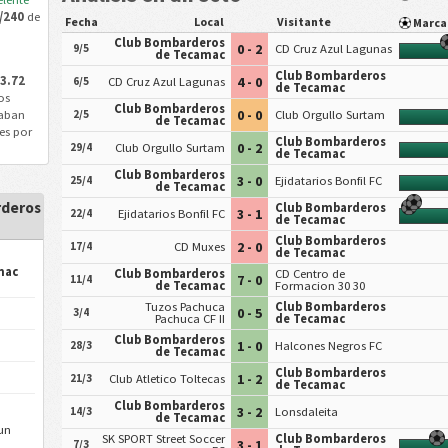
/240
de
Fecha
Local
Visitante
Marc
Club Bombarderos
0 - 2
9/5
CD Cruz Azul Lagunas
de Tecamac
Club Bombarderos
3.72
4 - 0
6/5
CD Cruz Azul Lagunas
de Tecamac
os
Club Bombarderos
0 - 0
aban
2/5
Club Orgullo Surtam
de Tecamac
es por
Club Bombarderos
0 - 2
29/4
Club Orgullo Surtam
de Tecamac
Club Bombarderos
3 - 0
25/4
Ejidatarios Bonfil FC
de Tecamac
rderos
Club Bombarderos
3 - 1
22/4
Ejidatarios Bonfil FC
de Tecamac
Club Bombarderos
2 - 0
17/4
CD Muxes
de Tecamac
mac
Club Bombarderos
CD Centro de
7 - 0
11/4
de Tecamac
Formacion 30 30
Tuzos Pachuca
Club Bombarderos
0 - 5
3/4
Pachuca CF II
de Tecamac
Club Bombarderos
1 - 0
28/3
Halcones Negros FC
de Tecamac
Club Bombarderos
1 - 2
21/3
Club Atletico Toltecas
de Tecamac
Club Bombarderos
3 - 2
14/3
Lonsdaleita
de Tecamac
un
SK SPORT Street Soccer
Club Bombarderos
3 - 1
7/3