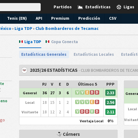
Partidos
Estadísticas
Ligas
Tenis (EN)
API
Premium
Predicción
CSV
éxico
›
Liga TDP
›
Club Bombarderos de Tecamac
Liga TDP
Copa Conecta
Estadísticas Generales
Estadísticas Locales
Estadíst
2025/26 ESTADÍSTICAS
- CLUB BOMBARDEROS DE TECA
nte
PJ
V
E
D
Últimos 5
PPP
2
2.33
36
27
3
6
V
V
E
D
D
General
Genera
ueno
2.56
18
15
1
2
V
V
V
E
D
Local
Local
2.11
18
12
2
4
V
D
D
V
D
Visitante
sgo
Visitan
0%
Ventaja Local
Córners