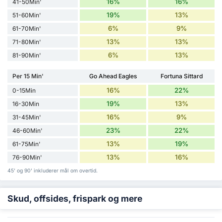
16%
16%
41-50Min'
19%
13%
51-60Min'
6%
9%
61-70Min'
13%
13%
71-80Min'
6%
13%
81-90Min'
Per 15 Min'
Go Ahead Eagles
Fortuna Sittard
16%
22%
0-15Min
19%
13%
16-30Min
16%
9%
31-45Min'
23%
22%
46-60Min'
13%
19%
61-75Min'
13%
16%
76-90Min'
45' og 90' inkluderer mål om overtid.
Skud, offsides, frispark og mere