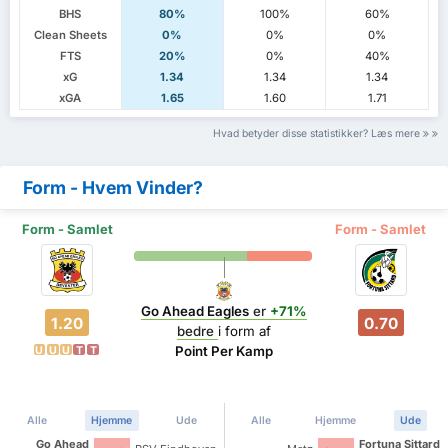
BHS
80%
100%
60%
Clean Sheets
0%
0%
0%
FTS
20%
0%
40%
xG
1.34
1.34
1.34
xGA
1.65
1.60
1.71
Hvad betyder disse statistikker? Læs mere
Form - Hvem Vinder?
Form - Samlet
Form - Samlet
Go Ahead Eagles
er
+71%
1.20
0.70
bedre
i form af
Point Per Kamp
U
U
U
T
T
Alle
Hjemme
Ude
Alle
Hjemme
Ude
Go Ahead
Fortuna Sittard