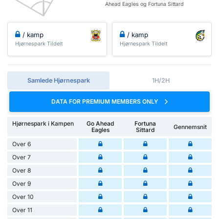
Ahead Eagles og Fortuna Sittard
/ kamp
/ kamp
Hjørnespark Tildelt
Hjørnespark Tildelt
Samlede Hjørnespark
1H/2H
DATA FOR PREMIUM MEMBERS ONLY
Hjørnespark i Kampen
Go Ahead
Fortuna
Gennemsnit
Eagles
Sittard
Over 6
Over 7
Over 8
Over 9
Over 10
Over 11