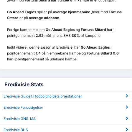
,hvorimod
Fortuna Sittard har vundet 8
. 4 kampe er endt uafgjort.
Go Ahead Eagles
spiller på
average hjemmebane
,hvorimod
Fortuna
Sittard
er på
average udebane
.
Forrige kampe mellem
Go Ahead Eagles
og
Fortuna Sittard
har i
pointgennemsnit
2.52 mål
, mens BHS
30%
af kampene.
Indtil videre i denne sæson af Eredivisie, har
Go Ahead Eagles
i
pointgennemsnit
1.4
på hjemmebane kampe og
Fortuna Sittard 0.6
har i pointgennemsnit
på udebane kampe.
Eredivisie Stats
Eredivisie Guide til fodboldholdets præstationer
Eredivisie Forudsigelser
Eredivisie GNS. Mål
Eredivisie BHS