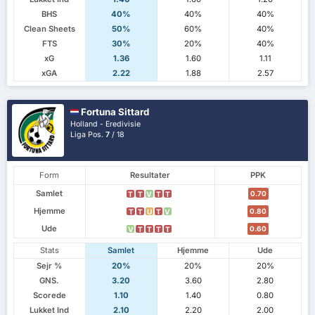
BHS
40%
40%
40%
Clean Sheets
50%
60%
40%
FTS
30%
20%
40%
xG
1.36
1.60
1.11
xGA
2.22
1.88
2.57
Fortuna Sittard
Holland - Eredivisie
Liga Pos.
7
/ 18
Form
Resultater
PPK
Samlet
0.70
T
T
V
T
T
Hjemme
0.80
T
T
U
T
V
Ude
0.60
V
T
T
T
T
Stats
Samlet
Hjemme
Ude
Sejr %
20%
20%
20%
GNS.
3.20
3.60
2.80
Scorede
1.10
1.40
0.80
Lukket Ind
2.10
2.20
2.00