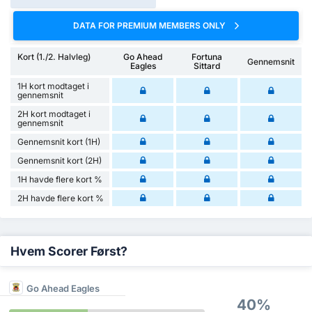
DATA FOR PREMIUM MEMBERS ONLY
Kort (1./2. Halvleg)
Go Ahead
Fortuna
Gennemsnit
Eagles
Sittard
1H kort modtaget i
gennemsnit
2H kort modtaget i
gennemsnit
Gennemsnit kort (1H)
Gennemsnit kort (2H)
1H havde flere kort %
2H havde flere kort %
Hvem Scorer Først?
Go Ahead Eagles
40%