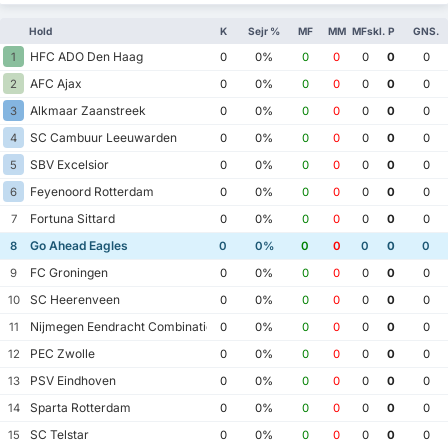
Hold
K
Sejr %
MF
MM
MFskl.
P
GNS.
HFC ADO Den Haag
1
0
0%
0
0
0
0
0
AFC Ajax
2
0
0%
0
0
0
0
0
Alkmaar Zaanstreek
3
0
0%
0
0
0
0
0
SC Cambuur Leeuwarden
4
0
0%
0
0
0
0
0
SBV Excelsior
5
0
0%
0
0
0
0
0
Feyenoord Rotterdam
6
0
0%
0
0
0
0
0
Fortuna Sittard
7
0
0%
0
0
0
0
0
Go Ahead Eagles
8
0
0%
0
0
0
0
0
FC Groningen
9
0
0%
0
0
0
0
0
SC Heerenveen
10
0
0%
0
0
0
0
0
Nijmegen Eendracht Combinatie
11
0
0%
0
0
0
0
0
PEC Zwolle
12
0
0%
0
0
0
0
0
PSV Eindhoven
13
0
0%
0
0
0
0
0
Sparta Rotterdam
14
0
0%
0
0
0
0
0
SC Telstar
15
0
0%
0
0
0
0
0