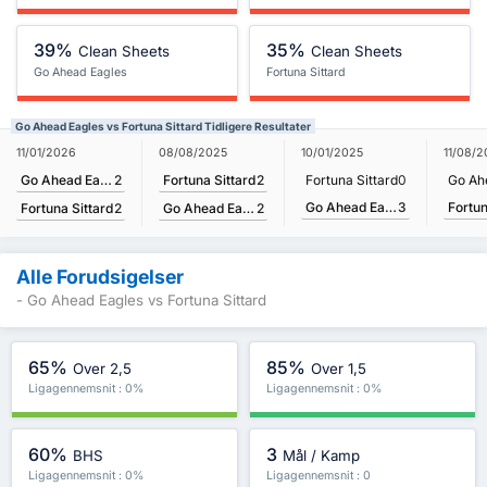
39%
35%
Clean Sheets
Clean Sheets
Go Ahead Eagles
Fortuna Sittard
Go Ahead Eagles vs Fortuna Sittard Tidligere Resultater
11/01/2026
08/08/2025
10/01/2025
11/08/
Go Ahead Eagles
2
Fortuna Sittard
2
Fortuna Sittard
0
Go Ahead Eagles
3
Fortun
Fortuna Sittard
2
Go Ahead Eagles
2
Alle Forudsigelser
- Go Ahead Eagles vs Fortuna Sittard
65%
85%
Over 2,5
Over 1,5
Ligagennemsnit : 0%
Ligagennemsnit : 0%
60%
3
BHS
Mål / Kamp
Ligagennemsnit : 0%
Ligagennemsnit : 0