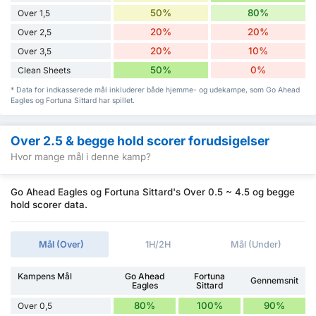
50%
80%
Over 1,5
20%
20%
Over 2,5
20%
10%
Over 3,5
50%
0%
Clean Sheets
* Data for indkasserede mål inkluderer både hjemme- og udekampe, som Go Ahead
Eagles og Fortuna Sittard har spillet.
Over 2.5 & begge hold scorer forudsigelser
Hvor mange mål i denne kamp?
Go Ahead Eagles og Fortuna Sittard's Over 0.5 ~ 4.5 og begge
hold scorer data.
Mål (Over)
1H/2H
Mål (Under)
Kampens Mål
Go Ahead
Fortuna
Gennemsnit
Eagles
Sittard
80%
100%
90%
Over 0,5