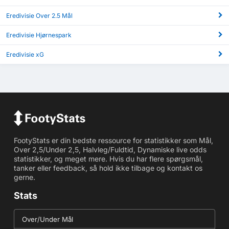
Eredivisie Over 2.5 Mål
Eredivisie Hjørnespark
Eredivisie xG
FootyStats er din bedste ressource for statistikker som Mål,
Over 2,5/Under 2,5, Halvleg/Fuldtid, Dynamiske live odds
statistikker, og meget mere. Hvis du har flere spørgsmål,
tanker eller feedback, så hold ikke tilbage og kontakt os
gerne.
Stats
Over/Under Mål