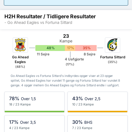
H2H Resultater / Tidligere Resultater
- Go Ahead Eagles vs Fortuna Sittard
23
Kampe
48%
17%
35%
11 Sejre
8 Sejre
Go Ahead
Fortuna Sittard
4 Uafgjorte
Eagles
(35%)
(17%)
(48%)
Go Ahead Eagles vs Fortuna Sittard's indbyrdes opgør viser at 23 opgør
spillet, Go Ahead Eagles har vundet 11 gange og Fortuna Sittard har vundet 8
gange. 4 opgør mellem Go Ahead Eagles og Fortuna Sittard endte i uafgjort.
78%
43%
Over 1,5
Over 2,5
18 / 23 Kampe
10 / 23 Kampe
17%
30%
Over 3,5
BHS
4 / 23 Kampe
7 / 23 Kampe