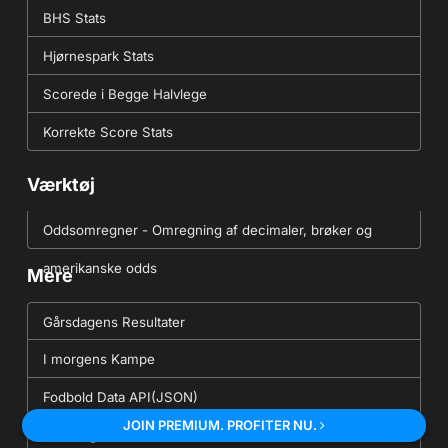
BHS Stats
Hjørnespark Stats
Scorede i Begge Halvlege
Korrekte Score Stats
Værktøj
Oddsomregner - Omregning af decimaler, brøker og
amerikanske odds
Mere
Gårsdagens Resultater
I morgens Kampe
Fodbold Data API(JSON)
JOIN PREMIUM. PROFITER NU.
Forudsigelser