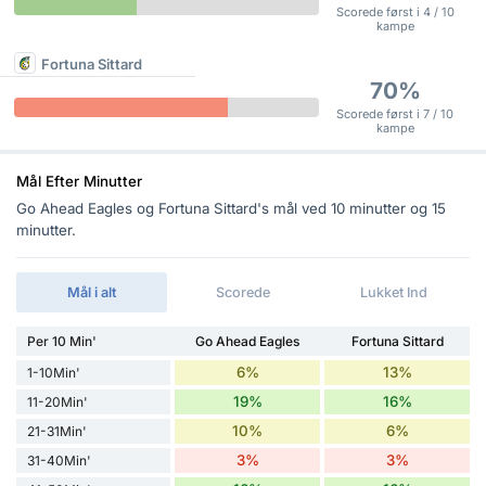
Scorede først i 4 / 10
kampe
Fortuna Sittard
70%
Scorede først i 7 / 10
kampe
Mål Efter Minutter
Go Ahead Eagles og Fortuna Sittard's mål ved 10 minutter og 15
minutter.
Mål i alt
Scorede
Lukket Ind
Per 10 Min'
Go Ahead Eagles
Fortuna Sittard
6%
13%
1-10Min'
19%
16%
11-20Min'
10%
6%
21-31Min'
3%
3%
31-40Min'