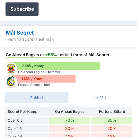
Subscribe
Mål Scoret
Hvem vil scorer flest mål?
Go Ahead Eagles
er
+55%
bedre
i form af
Mål Scoret
1.7 Mål / Kamp
Go Ahead Eagles (Hjemme)
1.1 Mål / Kamp
Fortuna Sittard (Ude)
Fuldtid
1H/2H
Scoret Per Kamp
Go Ahead Eagles
Fortuna Sittard
70%
80%
Over 0,5
30%
20%
Over 1,5
20%
10%
Over 2,5