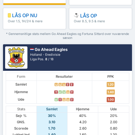
LÅS OP NU
LÅS OP
Over 1.5, 1H/2H & mere
Over 8.5, 9.5 & mere
* Gennemsnitlige stats mellem Go Ahead Eagles og Fortuna Sittard over nuværende
sæson
Go Ahead Eagles
Holland - Eredivisie
Liga Pos.
8
/ 18
Form
Resultater
PPK
Samlet
1.20
U
U
U
T
T
Hjemme
1.40
T
V
V
U
T
Ude
1.00
V
T
U
U
T
Stats
Samlet
Hjemme
Ude
Sejr %
30%
40%
20%
GNS.
3.10
4.20
2.00
Scorede
1.70
2.60
0.80
Lukket Ind
1.40
1.60
1.20