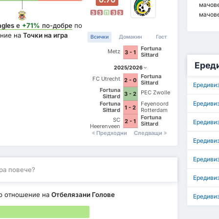
мачов
З
З
П
З
З
мачове
agles
е
+71%
по-добре
по
ние на
Точки на игра
Всички
Домакин
Гост
Fortuna
Metz
3 - 1
Sittard
Еред
2025/2026
Fortuna
FC Utrecht
2 - 0
Sittard
Ередиви
Fortuna
PEC Zwolle
3 - 2
Sittard
Ередиви
Fortuna
Feyenoord
1 - 2
Sittard
Rotterdam
Fortuna
SC
2 - 1
Ередивиз
Sittard
Heerenveen
Предходни
Следващи
Ередиви
Ередивиз
ра повече?
Ередиви
о отношение на
Отбелязани Голове
Ередиви