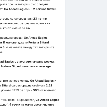
ната среща завърши със следния
ат:
Go Ahead Eagles 0 - 2 Fortuna Sittard.
 отбора са се срещнали
23 пъти
в
ните няколко сезона въз основа на
е, които имаме за тях.
предишни срещи,
Go Ahead Eagles
и 11 мачове
, докато
Fortuna Sittard
и 8
. 4 мачовете между тях завършиха
о.
ad Eagles
е в
average начална форма
,
о
Fortuna Sittard
изпълняват
average
шните мачове между
Go Ahead Eagles
и
 Sittard
са със средна стойност
2.52
, докато BTTS се случи
30%
от времето.
 този сезон в Ередивизи,
Go Ahead Eagles
редно
1.4 точки на мач
в домакинските