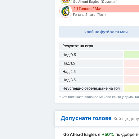
Go Ahead Eagles (Домакин)
1.1 Голове / Мач
Fortuna Sittard (Гост)
край на футболен мач
Резултат на игра
Над 0.5
Над 1.5
Над 2.5
Над 3.5
Неуспешно отбелязване на гол
* Статистиката включва мачове както у дома, така 
Допуснати голове
Кой ще допу
Go Ahead Eagles
е
+50%
по-добре
п