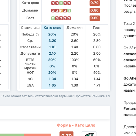
Като цяло
0.70
З
З
П
З
З
Послед
Домакин
0.80
З
З
P
З
П
резулт
Гост
0.60
П
З
З
З
З
Тези 2
т
Статистика
Като цяло
Домакин
Гост
послед
%
Победа %
20%
20%
20%
даннит
0
Ср.
3.20
3.60
2.80
0
Отбелязани
1.10
1.40
0.80
От 23 
0
Допуснати
2.10
2.20
2.00
спечел
%
BTTS
80%
100%
60%
спечел
Чисти
наравн
%
0%
0%
0%
мрежи
%
НОГ
20%
0%
40%
Go Ahe
xG
1.34
1.34
1.34
докат
7
xGA
1.65
1.60
1.71
навън
.
Какво означават тези статистически термини? Прочетете Речника
Преди
Fortuna
голове
Форма - Като цяло
Досега
има с
0.70