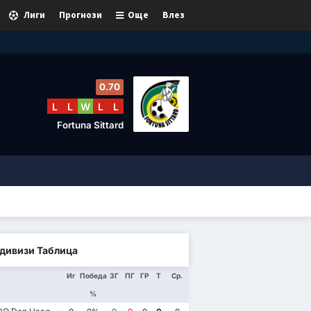
Лиги
Прогнози
Още
Влез
0.70
L
L
W
L
L
Fortuna Sittard
дивизи Таблица
Иг
Победа
ЗГ
ПГ
ГР
Т
Ср.
%