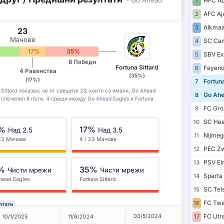
HFC AD
1
AFC Aj
2
Alkmaa
3
23
Мачове
SC Cam
4
17%
35%
SBV Exc
5
8 Победи
Fortuna Sittard
Feyeno
6
4 Равенства
(35%)
(17%)
Fortuna
7
Sittard показва, че от срещите 23, които са имали, Go Ahead
Go Ahe
8
d е спечелил 8 пъти. 4 срещи между Go Ahead Eagles и Fortuna
FC Gro
9
SC Hee
10
%
17%
Над 2.5
Над 3.5
Nijmeg
11
 23 Мачове
4 / 23 Мачове
PEC Zw
12
PSV Ei
13
%
35%
Чисти мрежи
Чисти мрежи
Sparta
14
head Eagles
Fortuna Sittard
SC Tels
15
FC Twe
16
лтати
FC Utr
03/5/2024
17
10/1/2025
11/8/2024
22/9/20