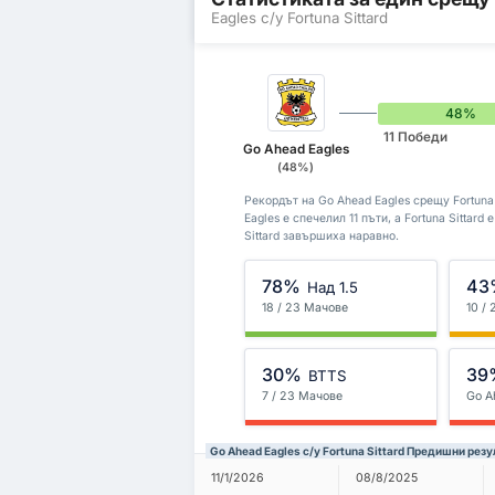
Eagles с/у Fortuna Sittard
48%
11 Победи
Go Ahead Eagles
(48%)
Рекордът на Go Ahead Eagles срещу Fortuna 
Eagles е спечелил 11 пъти, а Fortuna Sittar
Sittard завършиха наравно.
78%
43
Над 1.5
18 / 23 Мачове
10 /
30%
39
BTTS
7 / 23 Мачове
Go A
Go Ahead Eagles с/у Fortuna Sittard Предишни резу
11/1/2026
08/8/2025