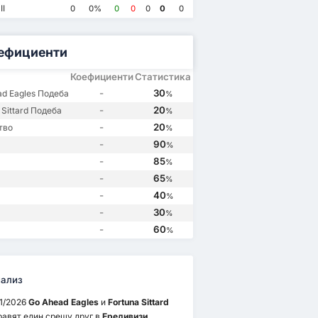
Go Ahead Eagles
3
Go Ahead Eagles
2
Fortuna Sittard
0
Fortuna Sittard
1
II
0
0%
0
0
0
0
0
Go Ahead Eagles
2
Sittard
0
Fortuna Sittard
0
Go Ahead Eagles
0
ефициенти
Коефициенти
Статистика
-
30
d Eagles Подеба
%
-
20
 Sittard Подеба
%
-
20
тво
%
-
90
%
-
85
%
-
65
%
-
40
%
-
30
%
-
60
%
ализ
11/2026
Go Ahead Eagles
и
Fortuna Sittard
равят един срещу друг в
Ередивизи
.