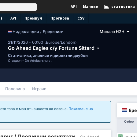
API
Мачове
статистика
N)
API
Премиум
Прогноза
CSV
/
Ередивизи
Минало H2H
Нидерландия
21/11/2026 - 00:00 (Europe/London)
Go Ahead Eagles с/у Fortuna Sittard
Статистика, анализи и директни двубои
Стадион -
De Adelaarshorst
Половина
Играчи
ото това е мач от началото на сезона.
Показване на
Ере
Отбор
 друг / Предишни резултати
- Go Ahead