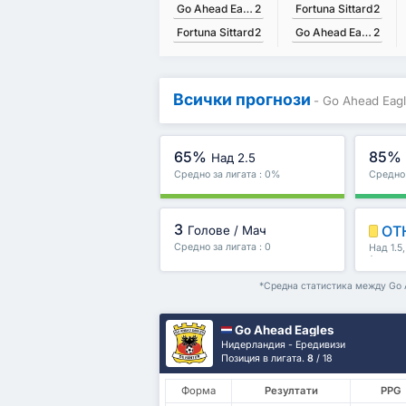
Go Ahead Eagles
2
Fortuna Sittard
2
Fortuna Sittard
2
Go Ahead Eagles
2
Всички прогнози
- Go Ahead Eagle
65%
85%
Над 2.5
Средно за лигата : 0%
Средно 
3
ОТ
Голове / Мач
Средно за лигата : 0
Над 1.5
/второ 
*Средна статистика между Go Ah
Go Ahead Eagles
Нидерландия - Ередивизи
Позиция в лигата.
8
/ 18
Форма
Резултати
PPG