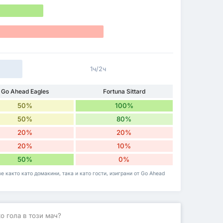
1ч/2ч
Go Ahead Eagles
Fortuna Sittard
50%
100%
50%
80%
20%
20%
20%
10%
50%
0%
 както като домакини, така и като гости, изиграни от Go Ahead
о гола в този мач?