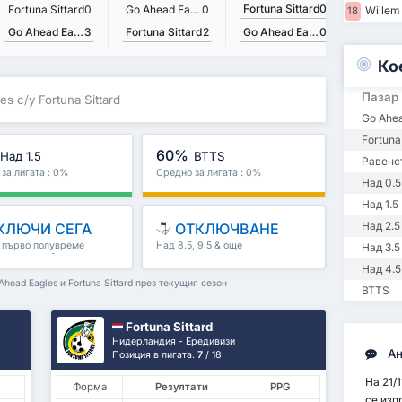
Fortuna Sittard
0
Fortuna Sittard
0
Go Ahead Eagles
0
Willem 
18
Go Ahead Eagles
3
Fortuna Sittard
2
Go Ahead Eagles
0
Fortuna 
Ко
Пазар
s с/у Fortuna Sittard
Go Ahea
Fortuna
60%
Над 1.5
BTTS
Равенс
за лигата : 0%
Средно за лигата : 0%
Над 0.5
Над 1.5
Над 2.5
КЛЮЧИ СЕГА
ОТКЛЮЧВАНЕ
, първо полувреме
Над 8.5, 9.5 & още
Над 3.5
полувреме & още
Над 4.5
ead Eagles и Fortuna Sittard през текущия сезон
BTTS
Fortuna Sittard
Нидерландия - Ередивизи
Ан
Позиция в лигата.
7
/ 18
На 21/
Форма
Резултати
PPG
се изп