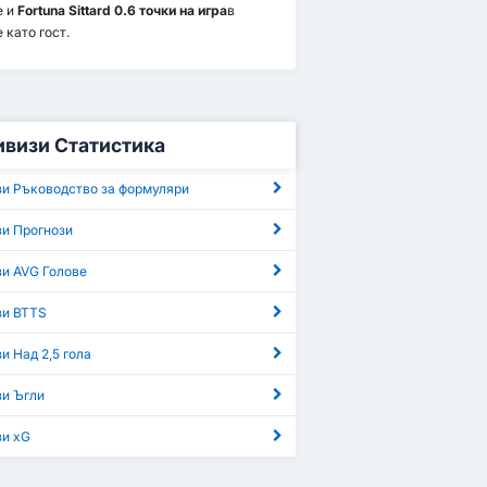
е и
Fortuna Sittard 0.6 точки на игра
в
 като гост.
ивизи Статистика
зи Ръководство за формуляри
зи Прогнози
и AVG Голове
зи BTTS
и Над 2,5 гола
зи Ъгли
зи xG