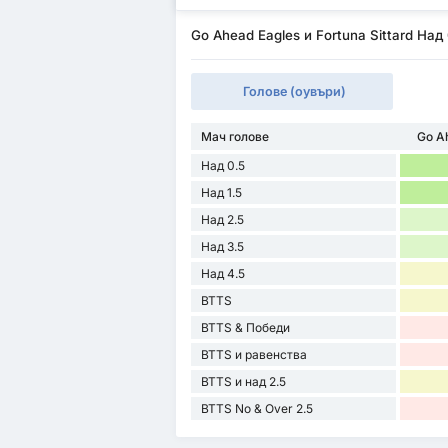
Go Ahead Eagles и Fortuna Sittard Над
Голове (оувъри)
Мач голове
Go A
Над 0.5
Над 1.5
Над 2.5
Над 3.5
Над 4.5
BTTS
BTTS & Победи
BTTS и равенства
BTTS и над 2.5
BTTS No & Over 2.5