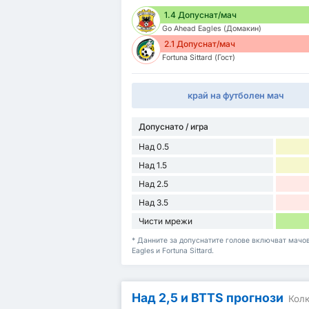
1.4 Допуснат/мач
Go Ahead Eagles (Домакин)
2.1 Допуснат/мач
Fortuna Sittard (Гост)
край на футболен мач
Допуснато / игра
Над 0.5
Над 1.5
Над 2.5
Над 3.5
Чисти мрежи
* Данните за допуснатите голове включват мачове
Eagles и Fortuna Sittard.
Над 2,5 и BTTS прогнози
Колк