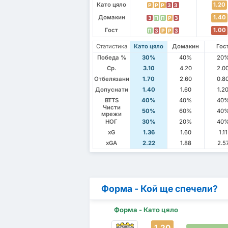
Като цяло
1.20
P
P
P
З
З
Домакин
1.40
З
П
П
P
З
Гост
1.00
П
З
P
P
З
Статистика
Като цяло
Домакин
Гос
Победа %
30%
40%
20
Ср.
3.10
4.20
2.0
Отбелязани
1.70
2.60
0.8
Допуснати
1.40
1.60
1.2
BTTS
40%
40%
40
Чисти
50%
60%
40
мрежи
НОГ
30%
20%
40
xG
1.36
1.60
1.11
xGA
2.22
1.88
2.5
Форма - Кой ще спечели?
Форма - Като цяло
1.20