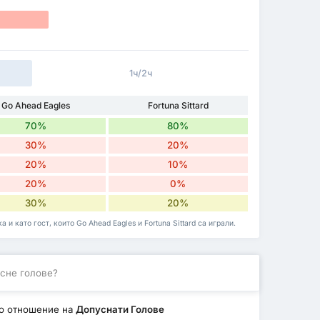
1ч/2ч
Go Ahead Eagles
Fortuna Sittard
70%
80%
30%
20%
20%
10%
20%
0%
30%
20%
и като гост, които Go Ahead Eagles и Fortuna Sittard са играли.
сне голове?
о отношение на
Допуснати Голове