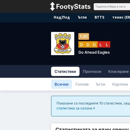
Над/Под
Ъгли
BTTS
тенис (E
1.20
D
D
D
L
L
Go Ahead Eagles
Статистики
Прогнози
Класиране
Всички
Голове
Ъгли
Картони
Показани са последните 10 статистики, защ
статистика за сезона
Статистиката за един срещу