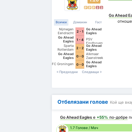
P
P
P
З
З
Go Ahead E
отноше
Всички
Домакин
Гост
Nijmegen
Go Ahead
2 - 1
Eendracht
Eagles
Combinatie
Go Ahead
PSV
1 - 4
Eagles
Eindhoven
Sparta
Go Ahead
2 - 2
Rotterdam
Eagles
Go Ahead
Alkmaar
0 - 0
Eagles
Zaanstreek
Go Ahead
FC Groningen
0 - 0
Eagles
Предходни
Следващи
Отбелязани голове
Кой ще вка
Go Ahead Eagles
е
+55%
по-добре
п
1.7 Голове / Мач