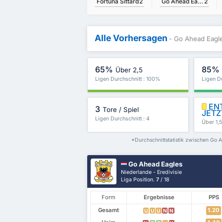
Fortuna Sittard
2
Go Ahead Eagles
2
Alle Vorhersagen
- Go Ahead Eagle
65%
85%
Über 2,5
Ligen Durchschnitt : 100%
Ligen D
ENT
3
Tore / Spiel
JETZ
Ligen Durchschnitt : 4
Über 1,
*Durchschnittstatistik zwischen Go A
Go Ahead Eagles
Niederlande - Eredivisie
Liga Position.
7
/ 18
Form
Ergebnisse
PPS
Gesamt
1.20
U
U
U
N
N