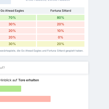
Go Ahead Eagles
Fortuna Sittard
70%
80%
30%
20%
20%
10%
20%
0%
30%
20%
uswärtsspiele, die Go Ahead Eagles und Fortuna Sittard gespielt haben.
uf?
Hinblick auf
Tore erhalten