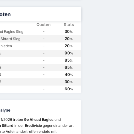
Go Ahead Eagles
2
Sittard
0
Fortuna Sittard
0
Go Ahead Eagles
0
oten
Quoten
Stats
-
30
d Eagles Sieg
%
-
20
Sittard Sieg
%
-
20
chieden
%
-
90
5
%
-
85
5
%
-
65
5
%
-
40
5
%
-
30
5
%
-
60
%
alyse
11/2026 treten
Go Ahead Eagles
und
 Sittard
in der
Eredivisie
gegeneinander an.
zte Aufeinandertreffen endete mit