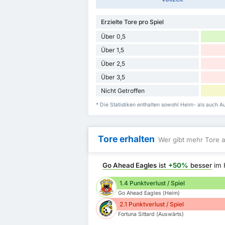
Erzielte Tore pro Spiel
Über 0,5
Über 1,5
Über 2,5
Über 3,5
Nicht Getroffen
* Die Statistiken enthalten sowohl Heim- als auch A
Tore erhalten
Wer gibt mehr Tore a
Go Ahead Eagles
ist
+50%
besser
im 
1.4 Punktverlust / Spiel
Go Ahead Eagles (Heim)
2.1 Punktverlust / Spiel
Fortuna Sittard (Auswärts)