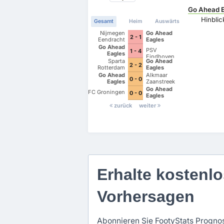
Go Ahead E
Hinblic
Gesamt
Heim
Auswärts
Nijmegen
Go Ahead
2 - 1
Eendracht
Eagles
Combinatie
Go Ahead
PSV
1 - 4
Eagles
Eindhoven
Sparta
Go Ahead
2 - 2
Rotterdam
Eagles
Go Ahead
Alkmaar
0 - 0
Eagles
Zaanstreek
Go Ahead
FC Groningen
0 - 0
Eagles
zurück
weiter
Erhalte kostenlo
Vorhersagen
Abonnieren Sie FootyStats Prognos