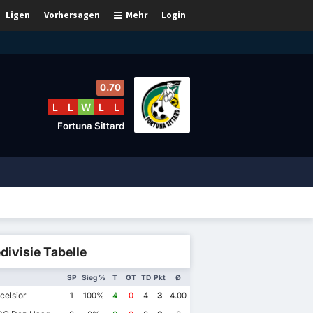
Ligen
Vorhersagen
Mehr
Login
0.70
L
L
W
L
L
Fortuna Sittard
divisie Tabelle
SP
Sieg %
T
GT
TD
Pkt
Ø
elsior
1
100%
4
0
4
3
4.00