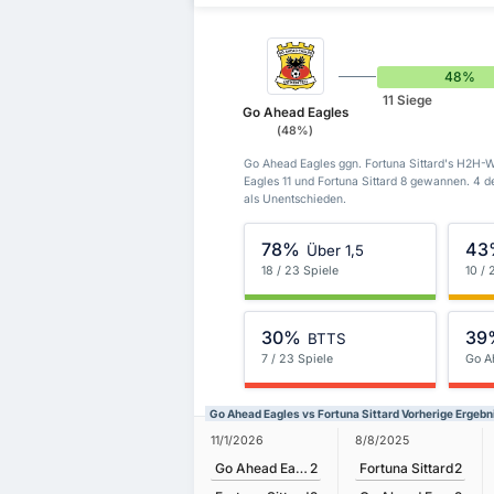
48%
11 Siege
Go Ahead Eagles
(48%)
Go Ahead Eagles ggn. Fortuna Sittard's H2H-
Eagles 11 und Fortuna Sittard 8 gewannen. 4 
als Unentschieden.
78%
43
Über 1,5
18 / 23 Spiele
10 / 
30%
39
BTTS
7 / 23 Spiele
Go A
Go Ahead Eagles vs Fortuna Sittard Vorherige Ergebn
11/1/2026
8/8/2025
Go Ahead Eagles
2
Fortuna Sittard
2