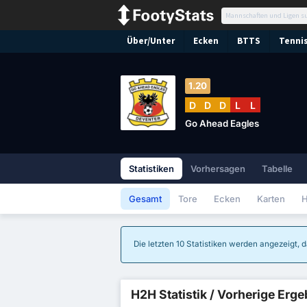
Über/Unter
Ecken
BTTS
Tennis
1.20
D
D
D
L
L
Go Ahead Eagles
Statistiken
Vorhersagen
Tabelle
Gesamt
Tore
Ecken
Karten
H
Die letzten 10 Statistiken werden angezeigt, d
H2H Statistik / Vorherige Erg