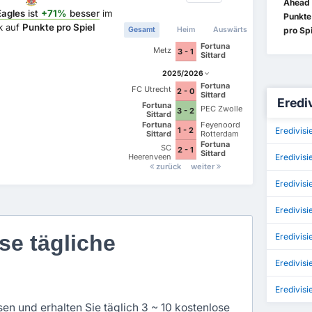
Ahead 
agles
ist
+71%
besser
im
Punkte
k auf
Punkte pro Spiel
pro Spi
Gesamt
Heim
Auswärts
Fortuna
Metz
3 - 1
Sittard
2025/2026
Fortuna
FC Utrecht
2 - 0
Sittard
Erediv
Fortuna
PEC Zwolle
3 - 2
Sittard
Fortuna
Feyenoord
1 - 2
Eredivisi
Sittard
Rotterdam
Fortuna
SC
2 - 1
Sittard
Heerenveen
Eredivisi
zurück
weiter
Eredivis
Eredivis
se tägliche
Eredivisi
Eredivisi
Eredivisi
en und erhalten Sie täglich 3 ~ 10 kostenlose