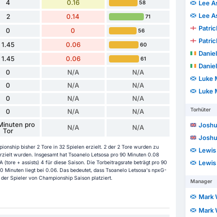
4
0.16
Lee A
58
Lee A
2
0.14
71
Patri
0
0
56
Patri
1.45
0.06
60
Daniel
1.45
0.06
61
Daniel
0
N/A
N/A
Luke 
0
N/A
N/A
Luke 
0
N/A
N/A
Torhüter
0
N/A
N/A
Minuten pro
Joshu
N/A
N/A
Tor
Joshu
onship bisher 2 Tore in 32 Spielen erzielt. 2 der 2 Tore wurden zu
Lewis
rzielt wurden. Insgesamt hat Tsoanelo Letsosa pro 90 Minuten 0.08
Lewis
A (tore + assists) 4 für diese Saison. Die Torbeitragsrate beträgt pro 90
0 Minuten liegt bei 0.06. Das bedeutet, dass Tsoanelo Letsosa's npxG-
h der Spieler von Championship Saison platziert.
Manager
Mark 
Mark 