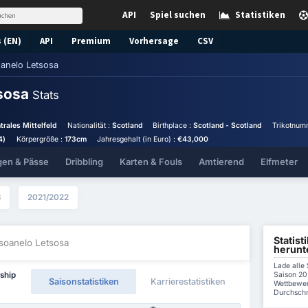
API
Spiel suchen
Statistiken
 (EN)
API
Premium
Vorhersage
CSV
anelo Letsosa
tsosa
Stats
trales Mittelfeld
Nationalität :
Scotland
Birthplace :
Scotland - Scotland
Trikotnum
4)
Körpergröße :
173cm
Jahresgehalt (in Euro) :
€43,000
gen & Pässe
Dribbling
Karten & Fouls
Amtierend
Elfmeter
3
2021/2022
Statist
soanelo Letsosa
herunt
Lade alle 
Saison 20
ship
Saisonstatistiken
Karrierestatistiken
Wettbewer
Durchschni