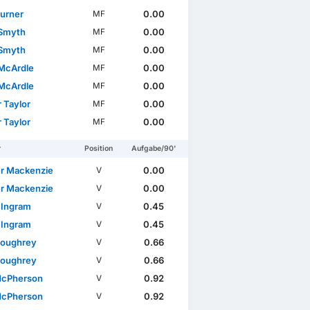
Turner
0.00
MF
 Smyth
0.00
MF
 Smyth
0.00
MF
McArdle
0.00
MF
McArdle
0.00
MF
 Taylor
0.00
MF
 Taylor
0.00
MF
r
Position
Aufgabe/90'
r Mackenzie
0.00
V
r Mackenzie
0.00
V
 Ingram
0.45
V
 Ingram
0.45
V
Loughrey
0.66
V
Loughrey
0.66
V
McPherson
0.92
V
McPherson
0.92
V