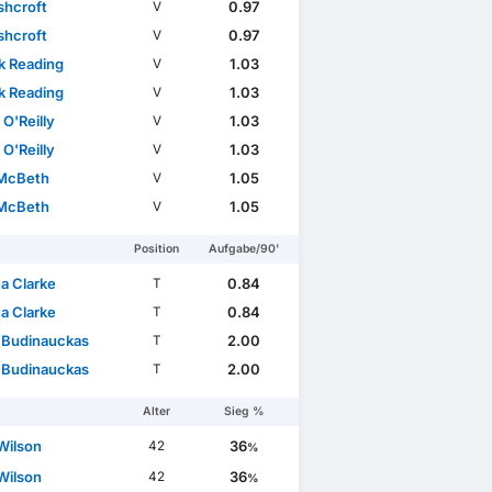
shcroft
0.97
V
shcroft
0.97
V
ck Reading
1.03
V
ck Reading
1.03
V
 O'Reilly
1.03
V
 O'Reilly
1.03
V
McBeth
1.05
V
McBeth
1.05
V
Position
Aufgabe/90'
a Clarke
0.84
T
a Clarke
0.84
T
 Budinauckas
2.00
T
 Budinauckas
2.00
T
Alter
Sieg %
Wilson
36
42
%
Wilson
36
42
%