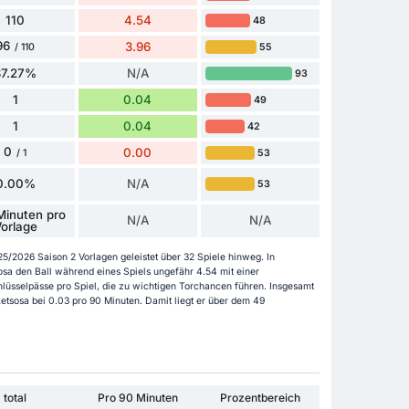
110
4.54
48
96
3.96
55
/ 110
87.27%
N/A
93
1
0.04
49
1
0.04
42
0
0.00
53
/ 1
0.00%
N/A
53
Minuten pro
N/A
N/A
orlage
/2026 Saison 2 Vorlagen geleistet über 32 Spiele hinweg. In
osa den Ball während eines Spiels ungefähr 4.54 mit einer
hlüsselpässe pro Spiel, die zu wichtigen Torchancen führen. Insgesamt
Letsosa bei 0.03 pro 90 Minuten. Damit liegt er über dem 49
total
Pro 90 Minuten
Prozentbereich