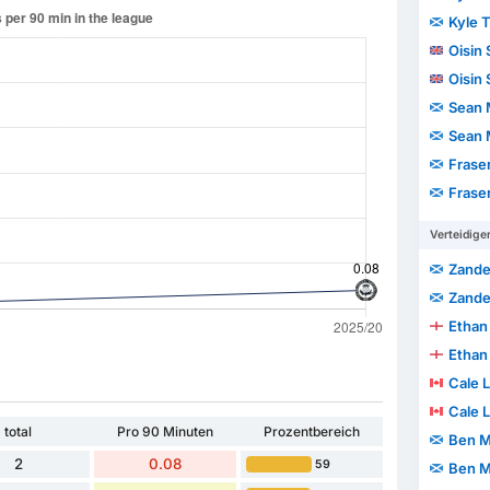
Kyle 
Oisin
Oisin
Sean 
Sean 
Fraser
Fraser
Verteidige
Zande
Zande
Ethan
Ethan
Cale 
Cale 
total
Pro 90 Minuten
Prozentbereich
Ben 
2
0.08
59
Ben 