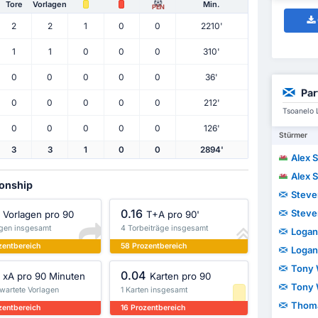
Tore
Vorlagen
Min.
PEN
2
2
1
0
0
2210'
1
1
0
0
0
310'
0
0
0
0
0
36'
Par
0
0
0
0
0
212'
Tsoanelo 
0
0
0
0
0
126'
Stürmer
3
3
1
0
0
2894'
Alex 
Alex 
ionship
Steve
0.16
Steve
Vorlagen pro 90
T+A pro 90'
agen insgesamt
4 Torbeiträge insgesamt
Logan
zentbereich
58 Prozentbereich
Logan
Tony 
0.04
xA pro 90 Minuten
Karten pro 90
Tony 
wartete Vorlagen
1 Karten insgesamt
Thom
zentbereich
16 Prozentbereich