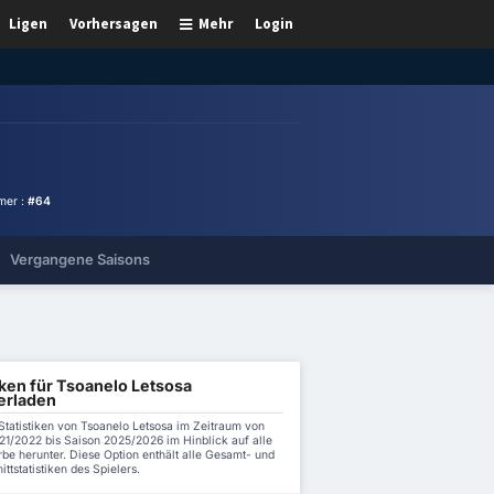
Ligen
Vorhersagen
Mehr
Login
mer :
#64
Vergangene Saisons
iken für Tsoanelo Letsosa
erladen
Statistiken von Tsoanelo Letsosa im Zeitraum von
21/2022 bis Saison 2025/2026 im Hinblick auf alle
be herunter. Diese Option enthält alle Gesamt- und
ttstatistiken des Spielers.