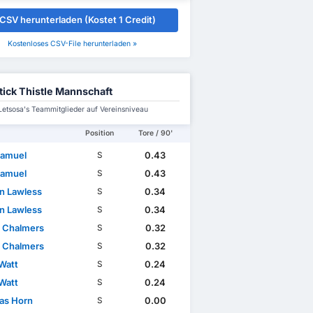
CSV herunterladen (Kostet 1 Credit)
Kostenloses CSV-File herunterladen »
tick Thistle Mannschaft
Letsosa's Teammitglieder auf Vereinsniveau
Position
Tore / 90'
Samuel
0.43
S
Samuel
0.43
S
n Lawless
0.34
S
n Lawless
0.34
S
 Chalmers
0.32
S
 Chalmers
0.32
S
Watt
0.24
S
Watt
0.24
S
as Horn
0.00
S