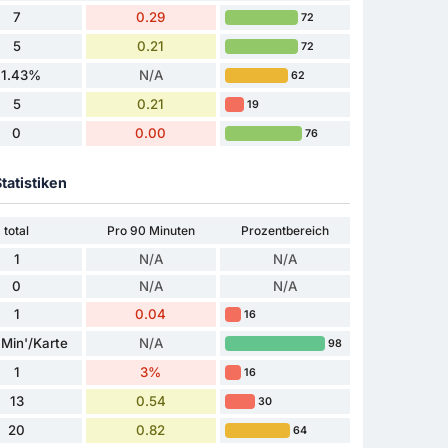
7
0.29
72
5
0.21
72
71.43%
N/A
62
5
0.21
19
0
0.00
76
tatistiken
total
Pro 90 Minuten
Prozentbereich
1
N/A
N/A
0
N/A
N/A
1
0.04
16
Min'/Karte
N/A
98
1
3%
16
13
0.54
30
20
0.82
64