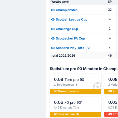
Wettbewerb
SP
32
Championship
4
Scottish League Cup
2
Challenge Cup
4
Scottischer FA Cup
4
Scotland Play-offs 1/2
total 2025/2026
46
Statistiken pro 90 Minuten in Champ
0.08
0.08
Tore pro 90
2 Tore insgesamt
2 Vorl
59 Prozentbereich
68 Pro
0.06
0.03
xG pro 90'
1.45 Erwartete Tore
0.79 Er
60 Prozentbereich
49 Pro