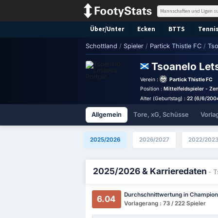
Über/Unter
Ecken
BTTS
Tennis
Schottland
/
Spieler
/
Partick Thistle FC
/
Tso
Tsoanelo Le
Verein :
Partick Thistle FC
Position :
Mittelfeldspieler - Zen
Alter (Geburtstag) :
22 (6/6/200
Allgemein
Tore, xG, Schüsse
Vorla
2025/2026
2026/2027
2022/202
2025/2026 & Karrieredaten
- T
Durchschnittwertung in Champion
6.04
Vorlagerang : 73 / 222 Spieler