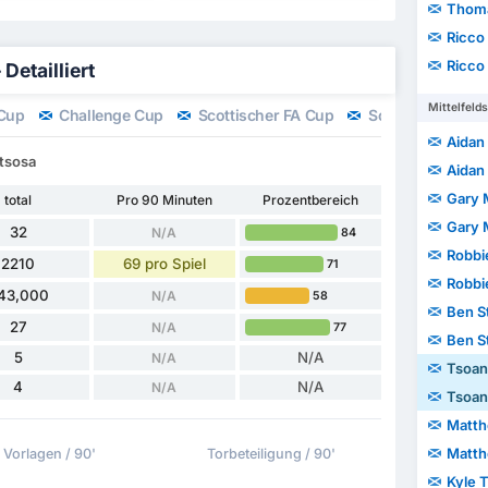
Thom
Ricco
Ricco
Detailliert
Mittelfelds
 Cup
Challenge Cup
Scottischer FA Cup
Scotland Play-off
Aidan 
etsosa
Aidan 
Gary 
total
Pro 90 Minuten
Prozentbereich
Gary 
32
N/A
84
Robbi
2210
69 pro Spiel
71
Robbi
43,000
N/A
58
Ben S
27
N/A
77
Ben S
5
N/A
N/A
Tsoan
4
N/A
N/A
Tsoan
Matth
Matth
Vorlagen / 90'
Torbeteiligung / 90'
Kyle 