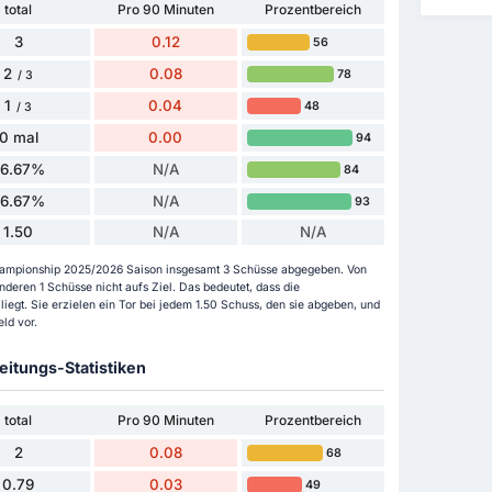
total
Pro 90 Minuten
Prozentbereich
3
0.12
56
2
0.08
78
/ 3
1
0.04
48
/ 3
0 mal
0.00
94
66.67%
N/A
84
66.67%
N/A
93
1.50
N/A
N/A
r Championship 2025/2026 Saison insgesamt 3 Schüsse abgegeben. Von
deren 1 Schüsse nicht aufs Ziel. Das bedeutet, dass die
iegt. Sie erzielen ein Tor bei jedem 1.50 Schuss, den sie abgeben, und
ld vor.
itungs-Statistiken
total
Pro 90 Minuten
Prozentbereich
2
0.08
68
0.79
0.03
49