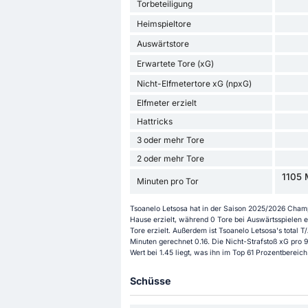
Torbeteiligung
Heimspieltore
Auswärtstore
Erwartete Tore (xG)
Nicht-Elfmetertore xG (npxG)
Elfmeter erzielt
Hattricks
3 oder mehr Tore
2 oder mehr Tore
1105 
Minuten pro Tor
Tsoanelo Letsosa hat in der Saison 2025/2026 Champi
Hause erzielt, während 0 Tore bei Auswärtsspielen e
Tore erzielt. Außerdem ist Tsoanelo Letsosa's total T/
Minuten gerechnet 0.16. Die Nicht-Strafstoß xG pro 9
Wert bei 1.45 liegt, was ihn im Top 61 Prozentbereic
Schüsse