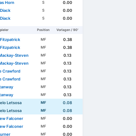
as Horn
0.00
S
 Diack
0.00
S
 Diack
0.00
S
pieler
Position
Vorlagen / 90'
s 1/2
Fitzpatrick
0.38
MF
Fitzpatrick
0.38
MF
Mackay-Steven
0.13
MF
Mackay-Steven
0.13
MF
e Crawford
0.13
MF
e Crawford
0.13
MF
tanway
0.13
MF
tanway
0.13
MF
elo Letsosa
0.08
MF
elo Letsosa
0.08
MF
ew Falconer
0.00
MF
ew Falconer
0.00
MF
Turner
0.00
MF