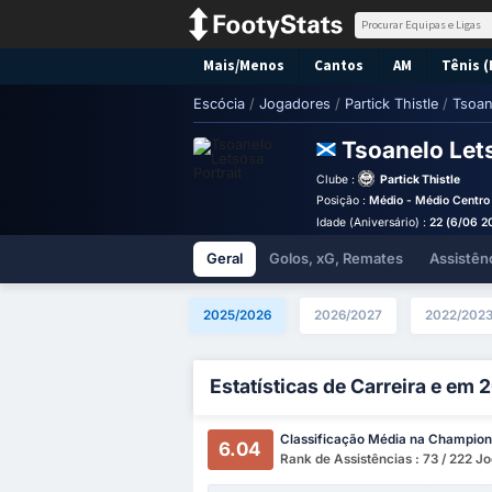
Mais/Menos
Cantos
AM
Tênis (
Escócia
/
Jogadores
/
Partick Thistle
/
Tsoan
Tsoanelo Le
Clube :
Partick Thistle
Posição :
Médio - Médio Centro
Idade (Aniversário) :
22 (6/06 2
Geral
Golos, xG, Remates
Assistên
2025/2026
2026/2027
2022/202
Estatísticas de Carreira e em
Classificação Média na Champion
6.04
Rank de Assistências : 73 / 222 J