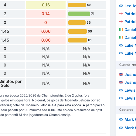
4
0.16
58
Lee A
2
0.14
Patri
71
Patri
0
0
56
Daniel
1.45
0.06
60
Daniel
1.45
0.06
61
Luke 
0
N/A
N/A
Luke 
0
N/A
N/A
0
N/A
N/A
Guarda-re
0
N/A
N/A
Joshu
Minutos por
Joshu
N/A
N/A
Golo
Lewis
gora na época 2025/2026 da Championship. 2 de 2 golos foram
Lewis
olos em jogos fora. No geral, os golos de Tsoanelo Letsosa por 90
stências) total de Tsoanelo Letsosa é 4 para esta época. A participação
Gestores
 sem penálti por 90 minutos são 0.06. Isto coloca o resultado de npxG
 do percentil 61 dos jogadores da Championship.
Mark 
Mark 