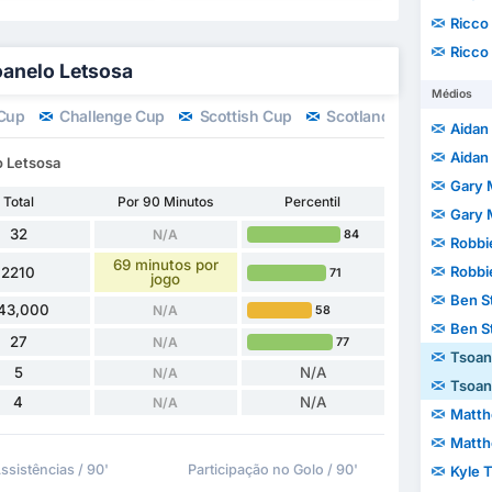
Ricco
Ricco
oanelo Letsosa
Médios
 Cup
Challenge Cup
Scottish Cup
Scotland Play-offs 1/2
Aidan 
Aidan 
o Letsosa
Gary 
Total
Por 90 Minutos
Percentil
Gary 
32
N/A
84
Robbi
69 minutos por
Robbi
2210
71
jogo
Ben S
43,000
N/A
58
Ben S
27
N/A
77
Tsoan
5
N/A
N/A
Tsoan
4
N/A
N/A
Matth
Matth
ssistências / 90'
Participação no Golo / 90'
Kyle 