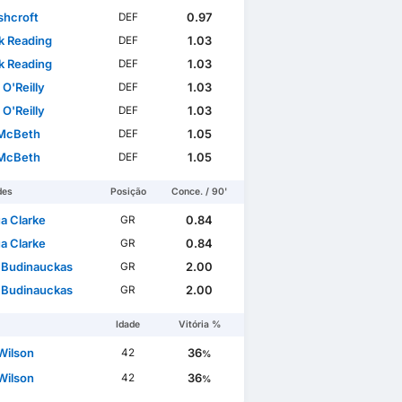
shcroft
0.97
DEF
ck Reading
1.03
DEF
ck Reading
1.03
DEF
 O'Reilly
1.03
DEF
 O'Reilly
1.03
DEF
McBeth
1.05
DEF
McBeth
1.05
DEF
des
Posição
Conce. / 90'
a Clarke
0.84
GR
a Clarke
0.84
GR
 Budinauckas
2.00
GR
 Budinauckas
2.00
GR
Idade
Vitória %
Wilson
36
42
%
Wilson
36
42
%