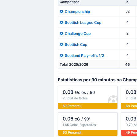
Competição
PJ
32
Championship
4
Scottish League Cup
2
Challenge Cup
4
Scottish Cup
4
Scotland Play-offs 1/2
Total 2025/2026
46
Estatísticas por 90 minutos na Cham
0.08
0.08
Golos / 90
2 Total de Golos
2 Total
59 Percentil
68 Perc
0.06
0.03
xG / 90'
1.45 Golos Esperados
0.79 A
60 Percentil
49 Perc