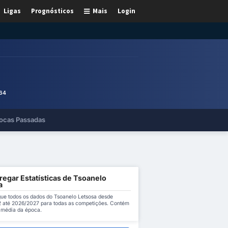
Ligas
Prognósticos
Mais
Login
64
ocas Passadas
regar Estatísticas de Tsoanelo
a
ue todos os dados do Tsoanelo Letsosa desde
 até 2026/2027 para todas as competições. Contém
a média da época.