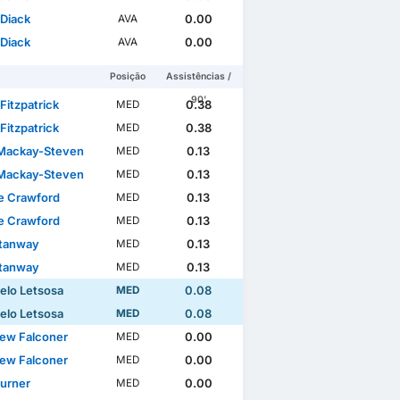
 Diack
0.00
AVA
 Diack
0.00
AVA
Posição
Assistências /
90'
Fitzpatrick
0.38
MED
Fitzpatrick
0.38
MED
Mackay-Steven
0.13
MED
Mackay-Steven
0.13
MED
e Crawford
0.13
MED
e Crawford
0.13
MED
tanway
0.13
MED
tanway
0.13
MED
elo Letsosa
0.08
MED
elo Letsosa
0.08
MED
ew Falconer
0.00
MED
ew Falconer
0.00
MED
Turner
0.00
MED