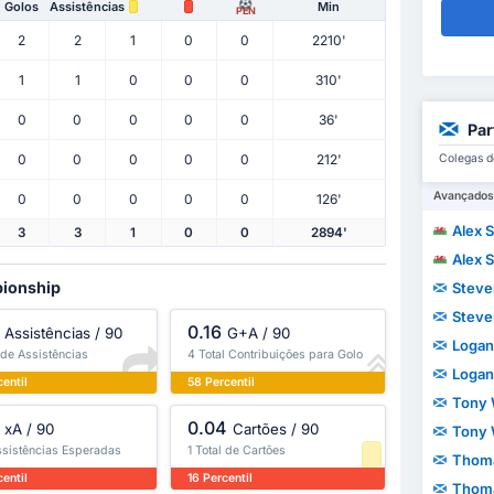
Golos
Assistências
Min
PEN
2
2
1
0
0
2210'
1
1
0
0
0
310'
0
0
0
0
0
36'
Par
Colegas d
0
0
0
0
0
212'
Avançados
0
0
0
0
0
126'
Alex 
3
3
1
0
0
2894'
Alex 
pionship
Steve
Steve
0.16
Assistências / 90
G+A / 90
Logan
 de Assistências
4 Total Contribuições para Golo
Logan
entil
58 Percentil
Tony 
0.04
xA / 90
Cartões / 90
Tony 
ssistências Esperadas
1 Total de Cartões
Thom
entil
16 Percentil
Thom