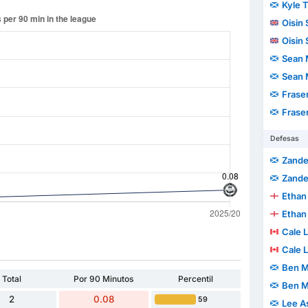
Kyle 
Oisin
Oisin
Sean 
Sean 
Fraser
Fraser
Defesas
Zande
Zande
Ethan
Ethan
Cale 
Cale 
Ben 
Total
Por 90 Minutos
Percentil
Ben 
2
0.08
59
Lee A