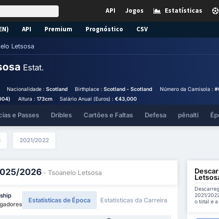
API
Jogos
Estatísticas
EN)
API
Premium
Prognóstico
CSV
elo Letsosa
tsosa
Estat.
Nacionalidade :
Scotland
Birthplace :
Scotland - Scotland
Número da Camisola :
#
004)
Altura :
173cm
Salário Anual (Euros) :
€43,000
cias e Passes
Dribles
Cartões e Faltas
Defesa
pênalti
Ép
3
2021/2022
Descar
 2025/2026
- Tsoanelo Letsosa
Letsos
Descarreg
2021/2022
ship
Estatísticas de Época
Estatísticas da Carreira
o total e 
ogadores