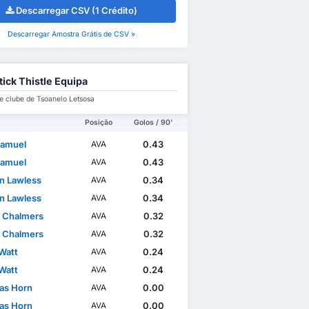
Descarregar CSV (1 Crédito)
Descarregar Amostra Grátis de CSV »
tick Thistle Equipa
e clube de Tsoanelo Letsosa
Posição
Golos / 90'
Samuel
0.43
AVA
Samuel
0.43
AVA
n Lawless
0.34
AVA
n Lawless
0.34
AVA
 Chalmers
0.32
AVA
 Chalmers
0.32
AVA
Watt
0.24
AVA
Watt
0.24
AVA
as Horn
0.00
AVA
as Horn
0.00
AVA