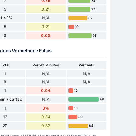
7
0.29
72
5
0.21
72
71.43%
N/A
62
5
0.21
19
0
0.00
76
rtões Vermelhor e Faltas
Total
Por 90 Minutos
Percentil
1
N/A
N/A
0
N/A
N/A
1
0.04
16
min / cartão
N/A
98
1
3%
16
13
0.54
30
20
0.82
64