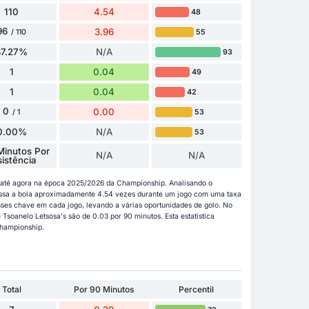
110
4.54
48
96
3.96
55
/ 110
87.27%
N/A
93
1
0.04
49
1
0.04
42
0
0.00
53
/ 1
0.00%
N/A
53
Minutos Por
N/A
N/A
sistência
os até agora na época 2025/2026 da Championship. Analisando o
assa a bola aproximadamente 4.54 vezes durante um jogo com uma taxa
ses chave em cada jogo, levando a várias oportunidades de golo. No
 Tsoanelo Letsosa's são de 0.03 por 90 minutos. Esta estatística
Championship.
Total
Por 90 Minutos
Percentil