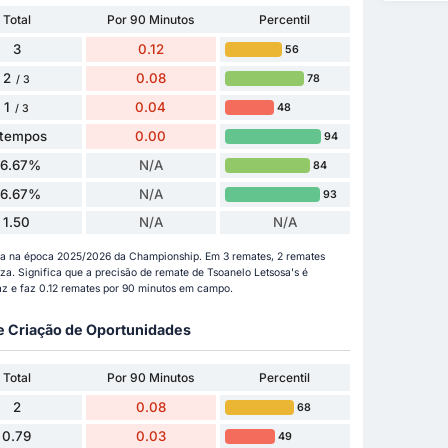
Total
Por 90 Minutos
Percentil
3
0.12
56
2
0.08
78
/ 3
1
0.04
48
/ 3
 tempos
0.00
94
66.67%
N/A
84
66.67%
N/A
93
1.50
N/A
N/A
ora na época 2025/2026 da Championship. Em 3 remates, 2 remates
iza. Significa que a precisão de remate de Tsoanelo Letsosa's é
z e faz 0.12 remates por 90 minutos em campo.
 e Criação de Oportunidades
Total
Por 90 Minutos
Percentil
2
0.08
68
0.79
0.03
49