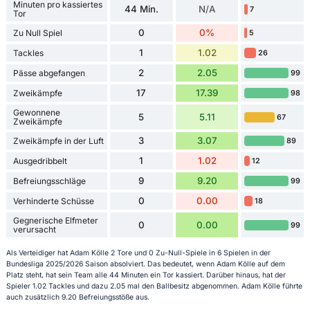
Minuten pro kassiertes
44 Min.
N/A
7
Tor
0
0%
Zu Null Spiel
5
1
1.02
Tackles
26
2
2.05
Pässe abgefangen
99
17
17.39
Zweikämpfe
98
Gewonnene
5
5.11
67
Zweikämpfe
3
3.07
Zweikämpfe in der Luft
89
1
1.02
Ausgedribbelt
12
9
9.20
Befreiungsschläge
99
0
0.00
Verhinderte Schüsse
18
Gegnerische Elfmeter
0
0.00
99
verursacht
Als Verteidiger hat Adam Kölle 2 Tore und 0 Zu-Null-Spiele in 6 Spielen in der
Bundesliga 2025/2026 Saison absolviert. Das bedeutet, wenn Adam Kölle auf dem
Platz steht, hat sein Team alle 44 Minuten ein Tor kassiert. Darüber hinaus, hat der
Spieler 1.02 Tackles und dazu 2.05 mal den Ballbesitz abgenommen. Adam Kölle führte
auch zusätzlich 9.20 Befreiungsstöße aus.