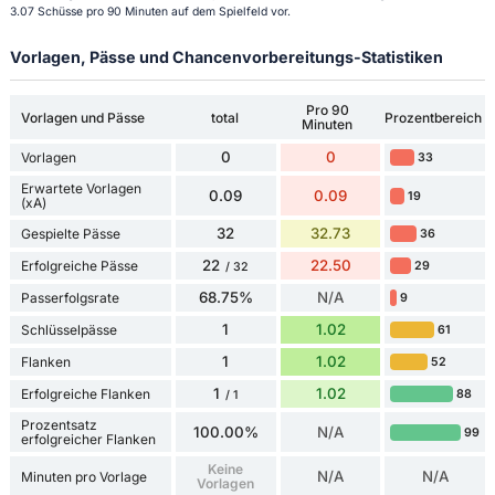
3.07 Schüsse pro 90 Minuten auf dem Spielfeld vor.
Vorlagen, Pässe und Chancenvorbereitungs-Statistiken
Pro 90
Vorlagen und Pässe
total
Prozentbereich
Minuten
0
0
Vorlagen
33
Erwartete Vorlagen
0.09
0.09
19
(xA)
32
32.73
Gespielte Pässe
36
22
22.50
Erfolgreiche Pässe
29
/ 32
68.75%
N/A
Passerfolgsrate
9
1
1.02
Schlüsselpässe
61
1
1.02
Flanken
52
1
1.02
Erfolgreiche Flanken
88
/ 1
Prozentsatz
100.00%
N/A
99
erfolgreicher Flanken
Keine
N/A
N/A
Minuten pro Vorlage
Vorlagen