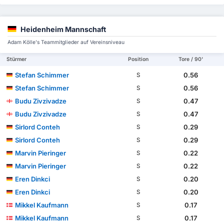
Heidenheim Mannschaft
Adam Kölle's Teammitglieder auf Vereinsniveau
Stürmer
Position
Tore / 90'
Stefan Schimmer
0.56
S
Stefan Schimmer
0.56
S
Budu Zivzivadze
0.47
S
Budu Zivzivadze
0.47
S
Sirlord Conteh
0.29
S
Sirlord Conteh
0.29
S
Marvin Pieringer
0.22
S
Marvin Pieringer
0.22
S
Eren Dinkci
0.20
S
Eren Dinkci
0.20
S
Mikkel Kaufmann
0.17
S
Mikkel Kaufmann
0.17
S