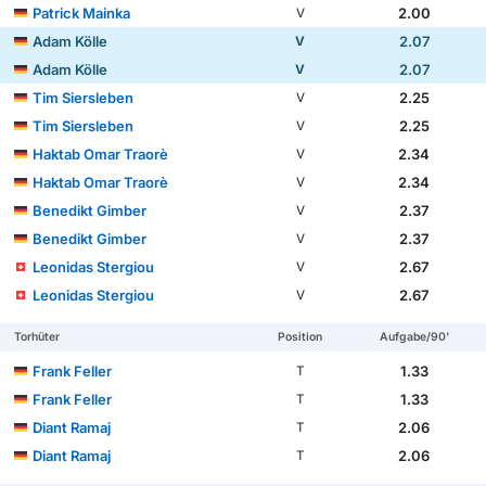
Patrick Mainka
2.00
V
Adam Kölle
2.07
V
Adam Kölle
2.07
V
Tim Siersleben
2.25
V
Tim Siersleben
2.25
V
Haktab Omar Traorè
2.34
V
Haktab Omar Traorè
2.34
V
Benedikt Gimber
2.37
V
Benedikt Gimber
2.37
V
Leonidas Stergiou
2.67
V
Leonidas Stergiou
2.67
V
Torhüter
Position
Aufgabe/90'
Frank Feller
1.33
T
Frank Feller
1.33
T
Diant Ramaj
2.06
T
Diant Ramaj
2.06
T