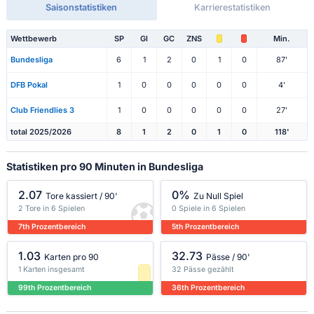
Saisonstatistiken
Karrierestatistiken
Wettbewerb
SP
Gl
GC
ZNS
Min.
Bundesliga
6
1
2
0
1
0
87'
DFB Pokal
1
0
0
0
0
0
4'
Club Friendlies 3
1
0
0
0
0
0
27'
total 2025/2026
8
1
2
0
1
0
118'
Statistiken pro 90 Minuten in Bundesliga
2.07
0%
Tore kassiert / 90'
Zu Null Spiel
2 Tore in 6 Spielen
0 Spiele in 6 Spielen
7th Prozentbereich
5th Prozentbereich
1.03
32.73
Karten pro 90
Pässe / 90'
1 Karten insgesamt
32 Pässe gezählt
99th Prozentbereich
36th Prozentbereich