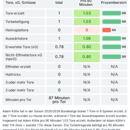
Pro 90
Tore, xG, Schüsse
total
Prozentbereich
Minuten
1
1.03
Tore erzielt
99
1
1.03
Torbeteiligung
99
0
0
Heimspieltore
44
1
1.58
Auswärtstore
99
0.78
0.80
Erwartete Tore (xG)
99
Nicht-Elfmetertore xG
0.78
0.80
99
(npxG)
0
N/A
N/A
Elfmeter erzielt
0
N/A
N/A
Hattricks
0
N/A
N/A
3 oder mehr Tore
0
N/A
N/A
2 oder mehr Tore
87 Minuten
N/A
N/A
Minuten pro Tor
pro Tor
Adam Kölle hat in der Saison 2025/2026 Bundesliga bisher 1 Tore in 6 Spielen erzielt. 0
der 1 Tore wurden zu Hause erzielt, während 1 Tore bei Auswärtsspielen erzielt wurden.
Insgesamt hat Adam Kölle pro 90 Minuten 1.03 Tore erzielt. Außerdem ist Adam Kölle's
total T/A (tore + assists) 1 für diese Saison. Die Torbeitragsrate beträgt pro 90 Minuten
gerechnet 1.03. Die Nicht-Strafstoß xG pro 90 Minuten liegt bei 0.80. Das bedeutet,