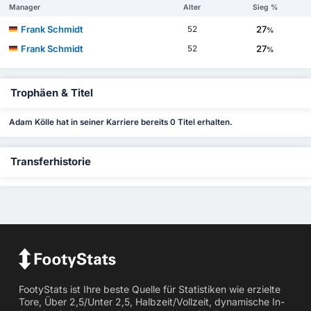
Manager
Alter
Sieg %
Frank Schmidt
27
52
%
Frank Schmidt
27
52
%
Trophäen & Titel
Adam Kölle hat in seiner Karriere bereits 0 Titel erhalten.
Transferhistorie
FootyStats ist Ihre beste Quelle für Statistiken wie erzielte
Tore, Über 2,5/Unter 2,5, Halbzeit/Vollzeit, dynamische In-