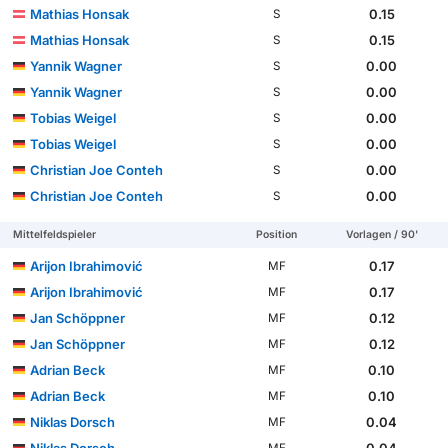
Mathias Honsak
0.15
S
Mathias Honsak
0.15
S
Yannik Wagner
0.00
S
Yannik Wagner
0.00
S
Tobias Weigel
0.00
S
Tobias Weigel
0.00
S
Christian Joe Conteh
0.00
S
Christian Joe Conteh
0.00
S
Mittelfeldspieler
Position
Vorlagen / 90'
Arijon Ibrahimović
0.17
MF
Arijon Ibrahimović
0.17
MF
Jan Schöppner
0.12
MF
Jan Schöppner
0.12
MF
Adrian Beck
0.10
MF
Adrian Beck
0.10
MF
Niklas Dorsch
0.04
MF
Niklas Dorsch
0.04
MF