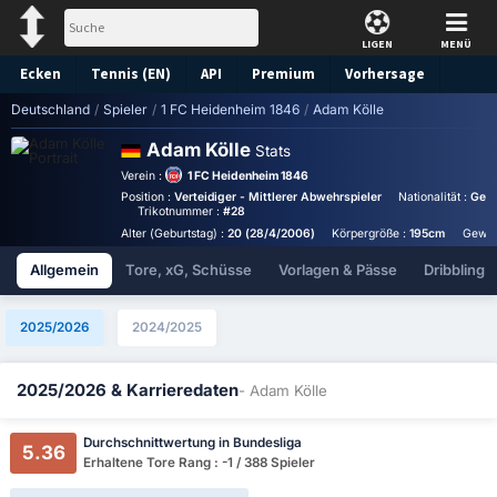
LIGEN
MENÜ
Ecken
Tennis (EN)
API
Premium
Vorhersage
Deutschland
/
Spieler
/
1 FC Heidenheim 1846
/
Adam Kölle
Adam Kölle
Stats
Verein :
1 FC Heidenheim 1846
Position :
Verteidiger - Mittlerer Abwehrspieler
Nationalität :
Ger
Trikotnummer :
#28
Alter (Geburtstag) :
20 (28/4/2006)
Körpergröße :
195cm
Gewic
Allgemein
Tore, xG, Schüsse
Vorlagen & Pässe
Dribbling
2025/2026
2024/2025
2025/2026 & Karrieredaten
- Adam Kölle
Durchschnittwertung in Bundesliga
5.36
Erhaltene Tore Rang : -1 / 388 Spieler