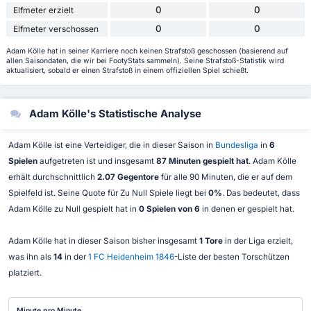
0
0
Elfmeter erzielt
0
0
Elfmeter verschossen
Adam Kölle hat in seiner Karriere noch keinen Strafstoß geschossen (basierend auf
allen Saisondaten, die wir bei FootyStats sammeln). Seine Strafstoß-Statistik wird
aktualisiert, sobald er einen Strafstoß in einem offiziellen Spiel schießt.
Adam Kölle's Statistische Analyse
Adam Kölle ist eine Verteidiger, die in dieser Saison in
Bundesliga
in
6
Spielen
aufgetreten ist und insgesamt
87 Minuten gespielt hat
. Adam Kölle
erhält durchschnittlich
2.07 Gegentore
für alle 90 Minuten, die er auf dem
Spielfeld ist. Seine Quote für Zu Null Spiele liegt bei
0%
. Das bedeutet, dass
Adam Kölle zu Null gespielt hat in
0 Spielen von 6
in denen er gespielt hat.
Adam Kölle hat in dieser Saison bisher insgesamt
1 Tore
in der Liga erzielt,
was ihn als
14
in der
1 FC Heidenheim 1846
-Liste der besten Torschützen
platziert.
Minute pro Minute