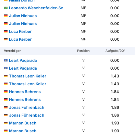
Leonardo Weschenfelder-Scienza
0.00
MF
Julian Niehues
0.00
MF
Julian Niehues
0.00
MF
Luca Kerber
0.00
MF
Luca Kerber
0.00
MF
Verteidiger
Position
Aufgabe/90'
Leart Paqarada
0.00
V
Leart Paqarada
0.00
V
Thomas Leon Keller
1.43
V
Thomas Leon Keller
1.43
V
Hennes Behrens
1.84
V
Hennes Behrens
1.84
V
Jonas Föhrenbach
1.86
V
Jonas Föhrenbach
1.86
V
Marnon Busch
1.93
V
Marnon Busch
1.93
V