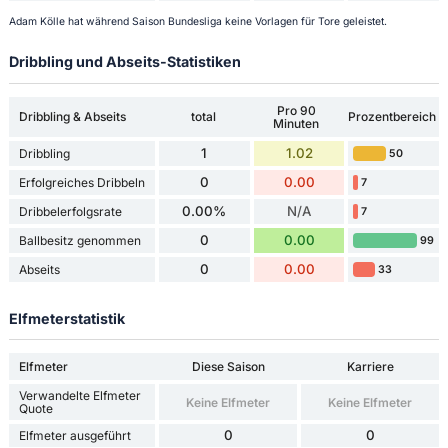
Adam Kölle hat während Saison Bundesliga keine Vorlagen für Tore geleistet.
Dribbling und Abseits-Statistiken
Pro 90
Dribbling & Abseits
total
Prozentbereich
Minuten
1
1.02
Dribbling
50
0
0.00
Erfolgreiches Dribbeln
7
0.00%
N/A
Dribbelerfolgsrate
7
0
0.00
Ballbesitz genommen
99
0
0.00
Abseits
33
Elfmeterstatistik
Elfmeter
Diese Saison
Karriere
Verwandelte Elfmeter
Keine Elfmeter
Keine Elfmeter
Quote
0
0
Elfmeter ausgeführt