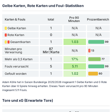
Gelbe Karten, Rote Karten und Foul-Statistiken
Pro 90
Karten & Fouls
total
Prozentbereich
Minuten
1
N/A
N/A
Gelbe Karten
0
N/A
N/A
Rote Karten
1
1.03
Gesamtkarten
99
87
Minuten pro
N/A
13
Min'/Karte
Verwarnung
1
17%
Mehr als 0,5 Karten
77
5
5.11
Fouls verursacht
99
1
1.02
Gefoult worden
60
Adam Kölle hat in Saison Bundesliga 2025/2026 insgesamt 1 Gelbe Karten und 0 Rote
Karten über 6 Spiele hinweg erhalten. Dieses Team verursacht pro 90 Minuten
insgesamt 5.11 Fouls.
Tore und xG (Erwartete Tore)