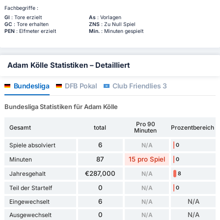
Fachbegriffe :
Gl
: Tore erzielt
As
: Vorlagen
GC
: Tore erhalten
ZNS
: Zu Null Spiel
PEN
: Elfmeter erzielt
Min.
: Minuten gespielt
Adam Kölle Statistiken – Detailliert
Bundesliga
DFB Pokal
Club Friendlies 3
Bundesliga Statistiken für Adam Kölle
Pro 90
Gesamt
total
Prozentbereich
Minuten
6
Spiele absolviert
N/A
0
87
15 pro Spiel
Minuten
0
€287,000
Jahresgehalt
N/A
8
0
Teil der Startelf
N/A
0
6
N/A
Eingewechselt
N/A
0
N/A
Ausgewechselt
N/A