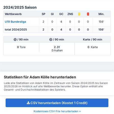
2024/2025 Saison
Wettbewerb
SP
Gl
GC
ZNS
Min.
U19 Bundesliga
2
0
4
0
0
0
156'
total 2024/2025
2
0
4
0
0
0
156'
/ 90 min
/ 90 min
Karte / 90 min
0
Tore
2.31
0
Karte
Erhalten
Statistiken für Adam Kölle herunterladen
Lade alle Statistiken von Adam Kölle im Zeitraum von Saison 2024/2025 bis Saison
2025/2026 im Hinblick auf alle Wettbewerbe herunter. Diese Option enthält alle
Gesamt- und Durchschnittstatistiken des Spielers.
CSV herunterladen (Kostet 1 Credit)
Kostenloses CSV-File herunterladen »