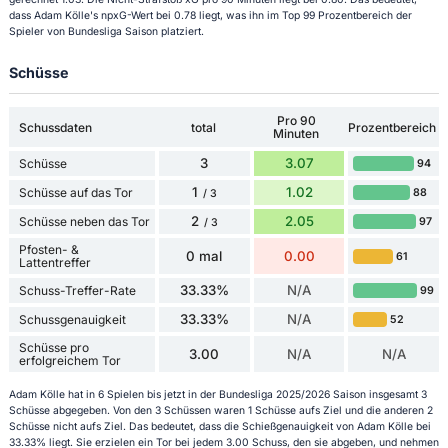
dass Adam Kölle's npxG-Wert bei 0.78 liegt, was ihn im Top 99 Prozentbereich der
Spieler von Bundesliga Saison platziert.
Schüsse
Pro 90
Schussdaten
total
Prozentbereich
Minuten
3
3.07
Schüsse
94
1
1.02
Schüsse auf das Tor
88
/ 3
2
2.05
Schüsse neben das Tor
97
/ 3
Pfosten- &
0 mal
0.00
61
Lattentreffer
33.33%
N/A
Schuss-Treffer-Rate
99
33.33%
N/A
Schussgenauigkeit
52
Schüsse pro
3.00
N/A
N/A
erfolgreichem Tor
Adam Kölle hat in 6 Spielen bis jetzt in der Bundesliga 2025/2026 Saison insgesamt 3
Schüsse abgegeben. Von den 3 Schüssen waren 1 Schüsse aufs Ziel und die anderen 2
Schüsse nicht aufs Ziel. Das bedeutet, dass die Schießgenauigkeit von Adam Kölle bei
33.33% liegt. Sie erzielen ein Tor bei jedem 3.00 Schuss, den sie abgeben, und nehmen