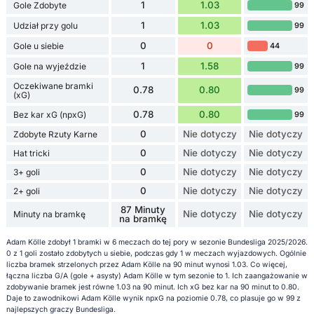
1
1.03
Gole Zdobyte
99
1
1.03
Udział przy golu
99
0
0
Gole u siebie
44
1
1.58
Gole na wyjeździe
99
Oczekiwane bramki
0.78
0.80
99
(xG)
0.78
0.80
Bez kar xG (npxG)
99
0
Nie dotyczy
Nie dotyczy
Zdobyte Rzuty Karne
0
Nie dotyczy
Nie dotyczy
Hat tricki
0
Nie dotyczy
Nie dotyczy
3+ goli
0
Nie dotyczy
Nie dotyczy
2+ goli
87 Minuty
Nie dotyczy
Nie dotyczy
Minuty na bramkę
na bramkę
Adam Kölle zdobył 1 bramki w 6 meczach do tej pory w sezonie Bundesliga 2025/2026.
0 z 1 goli zostało zdobytych u siebie, podczas gdy 1 w meczach wyjazdowych. Ogólnie
liczba bramek strzelonych przez Adam Kölle na 90 minut wynosi 1.03. Co więcej,
łączna liczba G/A (gole + asysty) Adam Kölle w tym sezonie to 1. Ich zaangażowanie w
zdobywanie bramek jest równe 1.03 na 90 minut. Ich xG bez kar na 90 minut to 0.80.
Daje to zawodnikowi Adam Kölle wynik npxG na poziomie 0.78, co plasuje go w 99 z
najlepszych graczy Bundesliga.