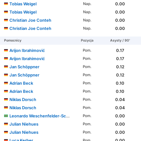
Tobias Weigel
0.00
Nap.
Tobias Weigel
0.00
Nap.
Christian Joe Conteh
0.00
Nap.
Christian Joe Conteh
0.00
Nap.
Pomocnicy
Pozycja
Asysty / 90'
Arijon Ibrahimović
0.17
Pom.
Arijon Ibrahimović
0.17
Pom.
Jan Schöppner
0.12
Pom.
Jan Schöppner
0.12
Pom.
Adrian Beck
0.10
Pom.
Adrian Beck
0.10
Pom.
Niklas Dorsch
0.04
Pom.
Niklas Dorsch
0.04
Pom.
Leonardo Weschenfelder-Scienza
0.00
Pom.
Julian Niehues
0.00
Pom.
Julian Niehues
0.00
Pom.
Luca Kerber
0.00
Pom.