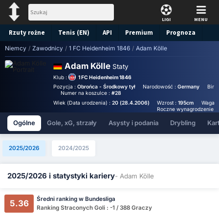
LIGI
MENU
Rzuty rożne
Tenis (EN)
API
Premium
Prognoza
Niemcy
/
Zawodnicy
/
1 FC Heidenheim 1846
/
Adam Kölle
Adam Kölle
Staty
Klub :
1 FC Heidenheim 1846
Pozycja :
Obrońca - Środkowy tył
Narodowość :
Germany
Birt
Numer na koszulce :
#28
Wiek (Data urodzenia) :
20 (28.4.2006)
Wzrost :
195cm
Waga :
Roczne wynagrodzenie (E
Ogólne
Gole, xG, strzały
Asysty i podania
Drybling
Kart
2025/2026
2024/2025
2025/2026 i statystyki kariery
- Adam Kölle
Średni ranking w Bundesliga
5.36
Ranking Straconych Goli : -1 / 388 Graczy