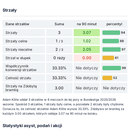
Strzały
Dane strzałów
Suma
na 90 minut
percentyl
3
3.07
Strzały
94
1
1.02
Strzały celne
88
/ 3
2
2.05
Strzały niecelne
97
/ 3
0 razy
0.00
Strzał w słupek
61
Współczynnik
33.33%
Nie dotyczy
99
konwersji strzałów
33.33%
Nie dotyczy
Celność strzału
52
Strzały na Zdobytą
3.00
Nie dotyczy
Nie dotyczy
bramkę
Adam Kölle oddał 3 strzałów w 6 meczach do tej pory w Bundesliga 2025/2026
sezonie. Spośród 3 strzałów, 1 strzały były celne, a pozostałe 2 strzały były chybione.
Oznacza to, że celność strzałów Adam Kölle wynosi 33.33%. Zdobywa on bramkę za
każdym 3.00 strzałem, których oddaje 3.07 na 90 minut na boisku.
Statystyki asyst, podań i akcji