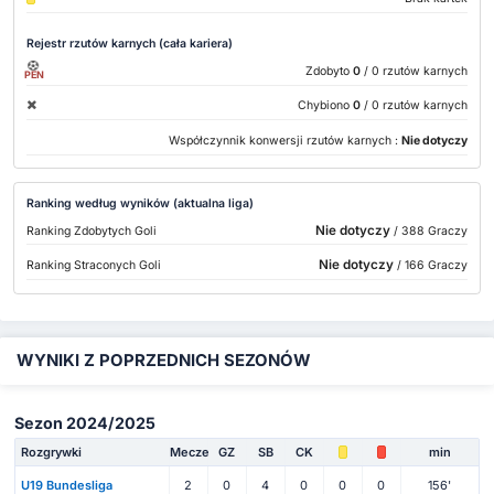
Rejestr rzutów karnych (cała kariera)
Zdobyto
0
/ 0 rzutów karnych
PEN
Chybiono
0
/ 0 rzutów karnych
Współczynnik konwersji rzutów karnych :
Nie dotyczy
Ranking według wyników (aktualna liga)
Nie dotyczy
Ranking Zdobytych Goli
/ 388 Graczy
Nie dotyczy
Ranking Straconych Goli
/ 166 Graczy
WYNIKI Z POPRZEDNICH SEZONÓW
Sezon 2024/2025
Rozgrywki
Mecze
GZ
SB
CK
min
U19 Bundesliga
2
0
4
0
0
0
156'