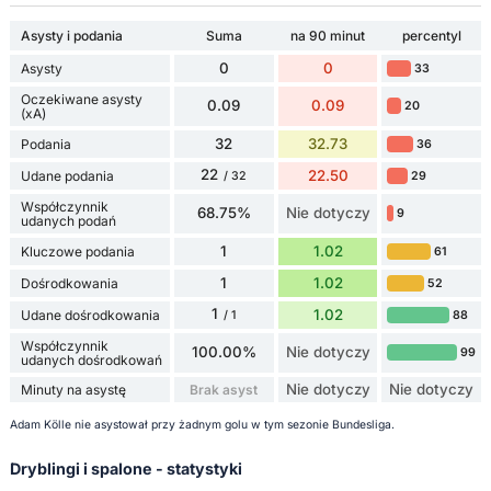
Asysty i podania
Suma
na 90 minut
percentyl
0
0
Asysty
33
Oczekiwane asysty
0.09
0.09
20
(xA)
32
32.73
Podania
36
22
22.50
Udane podania
29
/ 32
Współczynnik
68.75%
Nie dotyczy
9
udanych podań
1
1.02
Kluczowe podania
61
1
1.02
Dośrodkowania
52
1
1.02
Udane dośrodkowania
88
/ 1
Współczynnik
100.00%
Nie dotyczy
99
udanych dośrodkowań
Nie dotyczy
Nie dotyczy
Minuty na asystę
Brak asyst
Adam Kölle nie asystował przy żadnym golu w tym sezonie Bundesliga.
Dryblingi i spalone - statystyki