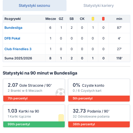
Statystyki sezonu
Statystyki kariery
Rozgrywki
Mecze
GZ
SB
CK
min
Bundesliga
6
1
2
0
1
0
87'
DFB Pokal
1
0
0
0
0
0
4'
Club Friendlies 3
1
0
0
0
0
0
27'
Suma 2025/2026
8
1
2
0
1
0
118'
Statystyki na 90 minut w Bundesliga
2.07
0%
Gole Stracone / 90'
Czyste konto
2 Bramki w 6 Meczach
0 / 6 Czystych kart
7th percentyl
5th percentyl
1.03
32.73
Kartki na 90
Podania / 90'
1 Kartki Łącznie
32 Odnotowane podania
99th percentyl
36th percentyl