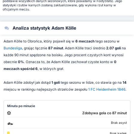
podstawie wszystkich danych sezonowych, które posiadamy w FootyStats). Jego
statystyki rzutów karnych zostaną zaktualizowane, gdy wykona rzut karny w
oficjalnym meczu.
Analiza statystyk Adam Kölle
Adam Kölle to Obrońca, który pojawił się w
6 meczach
tego sezonu w
Bundesliga
, grając łącznie
87 minut
. Adam Kölle traci średnio
2.07 goli
na
każde 90 minut spędzone na boisku. Jego procent czystych kont wynosi
obecnie
0%
. Oznacza to, że Adam Kölle zachował czyste konto w
0
meczach spośród 6
, w których grał.
Adam Kölle zdobył jak dotąd
1 goli
tego sezonu w lidze, co stawia go na
14
miejscu w rankingu najlepszych strzelców zespołu
1 FC Heidenheim 1846
.
Minuta po minucie
Zdobywa gola co 87 minut
Brak asyst
Brak kartek