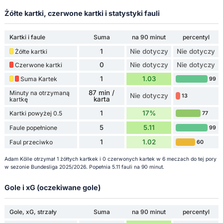
Żółte kartki, czerwone kartki i statystyki fauli
Kartki i faule
Suma
na 90 minut
percentyl
1
Nie dotyczy
Nie dotyczy
Żółte kartki
0
Nie dotyczy
Nie dotyczy
Czerwone kartki
1
1.03
Suma Kartek
99
87 min /
Minuty na otrzymaną
Nie dotyczy
13
karta
kartkę
1
17%
Kartki powyżej 0.5
77
5
5.11
Faule popełnione
99
1
1.02
Faul przeciwko
60
Adam Kölle otrzymał 1 żółtych kartkek i 0 czerwonych kartek w 6 meczach do tej pory
w sezonie Bundesliga 2025/2026. Popełnia 5.11 fauli na 90 minut.
Gole i xG (oczekiwane gole)
Gole, xG, strzały
Suma
na 90 minut
percentyl