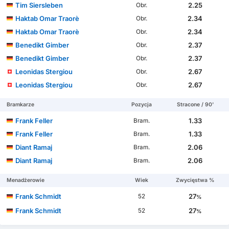
Tim Siersleben
2.25
Obr.
Haktab Omar Traorè
2.34
Obr.
Haktab Omar Traorè
2.34
Obr.
Benedikt Gimber
2.37
Obr.
Benedikt Gimber
2.37
Obr.
Leonidas Stergiou
2.67
Obr.
Leonidas Stergiou
2.67
Obr.
Bramkarze
Pozycja
Stracone / 90'
Frank Feller
1.33
Bram.
Frank Feller
1.33
Bram.
Diant Ramaj
2.06
Bram.
Diant Ramaj
2.06
Bram.
Menadżerowie
Wiek
Zwycięstwa %
Frank Schmidt
27
52
%
Frank Schmidt
27
52
%