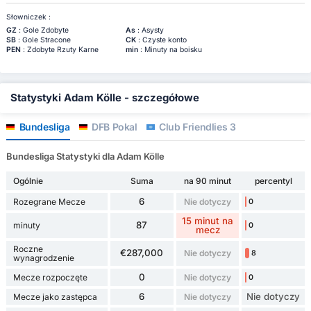
Słowniczek :
GZ
: Gole Zdobyte
As
: Asysty
SB
: Gole Stracone
CK
: Czyste konto
PEN
: Zdobyte Rzuty Karne
min
: Minuty na boisku
Statystyki Adam Kölle - szczegółowe
Bundesliga
DFB Pokal
Club Friendlies 3
Bundesliga Statystyki dla Adam Kölle
Ogólnie
Suma
na 90 minut
percentyl
6
Rozegrane Mecze
Nie dotyczy
0
15 minut na
87
minuty
0
mecz
Roczne
€287,000
Nie dotyczy
8
wynagrodzenie
0
Mecze rozpoczęte
Nie dotyczy
0
6
Nie dotyczy
Mecze jako zastępca
Nie dotyczy