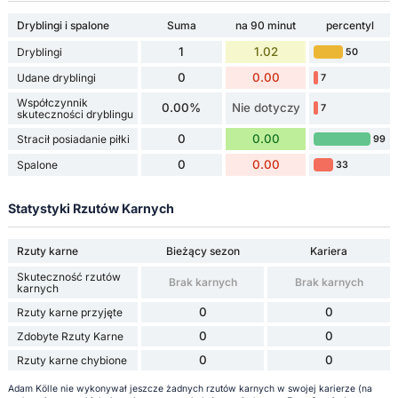
Dryblingi i spalone
Suma
na 90 minut
percentyl
1
1.02
Dryblingi
50
0
0.00
Udane dryblingi
7
Współczynnik
0.00%
Nie dotyczy
7
skuteczności dryblingu
0
0.00
Stracił posiadanie piłki
99
0
0.00
Spalone
33
Statystyki Rzutów Karnych
Rzuty karne
Bieżący sezon
Kariera
Skuteczność rzutów
Brak karnych
Brak karnych
karnych
0
0
Rzuty karne przyjęte
0
0
Zdobyte Rzuty Karne
0
0
Rzuty karne chybione
Adam Kölle nie wykonywał jeszcze żadnych rzutów karnych w swojej karierze (na