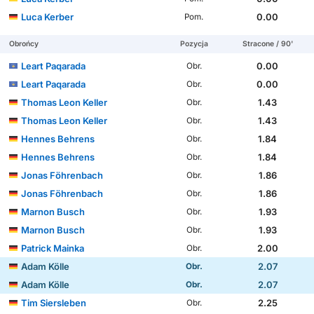
Luca Kerber
0.00
Pom.
Obrońcy
Pozycja
Stracone / 90'
Leart Paqarada
0.00
Obr.
Leart Paqarada
0.00
Obr.
Thomas Leon Keller
1.43
Obr.
Thomas Leon Keller
1.43
Obr.
Hennes Behrens
1.84
Obr.
Hennes Behrens
1.84
Obr.
Jonas Föhrenbach
1.86
Obr.
Jonas Föhrenbach
1.86
Obr.
Marnon Busch
1.93
Obr.
Marnon Busch
1.93
Obr.
Patrick Mainka
2.00
Obr.
Adam Kölle
2.07
Obr.
Adam Kölle
2.07
Obr.
Tim Siersleben
2.25
Obr.