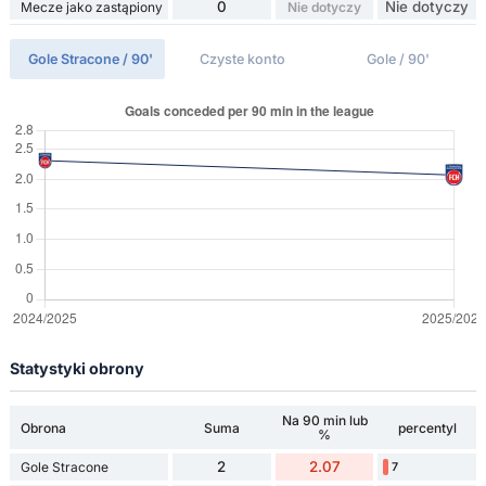
0
Nie dotyczy
Mecze jako zastąpiony
Nie dotyczy
Gole Stracone / 90'
Czyste konto
Gole / 90'
Statystyki obrony
Na 90 min lub
Obrona
Suma
percentyl
%
2
2.07
Gole Stracone
7