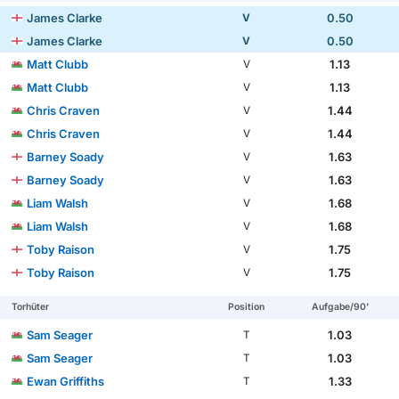
James Clarke
0.50
V
James Clarke
0.50
V
Matt Clubb
1.13
V
Matt Clubb
1.13
V
Chris Craven
1.44
V
Chris Craven
1.44
V
Barney Soady
1.63
V
Barney Soady
1.63
V
Liam Walsh
1.68
V
Liam Walsh
1.68
V
Toby Raison
1.75
V
Toby Raison
1.75
V
Torhüter
Position
Aufgabe/90'
Sam Seager
1.03
T
Sam Seager
1.03
T
Ewan Griffiths
1.33
T