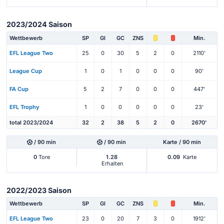
2023/2024 Saison
Wettbewerb
SP
Gl
GC
ZNS
Min.
EFL League Two
25
0
30
5
2
0
2110'
League Cup
1
0
1
0
0
0
90'
FA Cup
5
2
7
0
0
0
447'
EFL Trophy
1
0
0
0
0
0
23'
total 2023/2024
32
2
38
5
2
0
2670'
/ 90 min
/ 90 min
Karte / 90 min
0
Tore
1.28
0.09
Karte
Erhalten
2022/2023 Saison
Wettbewerb
SP
Gl
GC
ZNS
Min.
EFL League Two
23
0
20
7
3
0
1912'