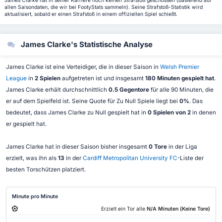
James Clarke hat in seiner Karriere noch keinen Strafstoß geschossen (basierend auf
allen Saisondaten, die wir bei FootyStats sammeln). Seine Strafstoß-Statistik wird
aktualisiert, sobald er einen Strafstoß in einem offiziellen Spiel schießt.
James Clarke's Statistische Analyse
James Clarke ist eine Verteidiger, die in dieser Saison in
Welsh Premier
League
in
2 Spielen
aufgetreten ist und insgesamt
180 Minuten gespielt hat
.
James Clarke erhält durchschnittlich
0.5 Gegentore
für alle 90 Minuten, die
er auf dem Spielfeld ist. Seine Quote für Zu Null Spiele liegt bei
0%
. Das
bedeutet, dass James Clarke zu Null gespielt hat in
0 Spielen von 2
in denen
er gespielt hat.
James Clarke hat in dieser Saison bisher insgesamt
0 Tore
in der Liga
erzielt, was ihn als
13
in der
Cardiff Metropolitan University FC
-Liste der
besten Torschützen platziert.
Minute pro Minute
Erzielt ein Tor alle
N/A Minuten (Keine Tore)