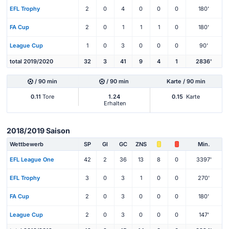
EFL Trophy
2
0
4
0
0
0
180'
FA Cup
2
0
1
1
1
0
180'
League Cup
1
0
3
0
0
0
90'
total 2019/2020
32
3
41
9
4
1
2836'
/ 90 min
/ 90 min
Karte / 90 min
0.11
Tore
1.24
0.15
Karte
Erhalten
2018/2019 Saison
Wettbewerb
SP
Gl
GC
ZNS
Min.
EFL League One
42
2
36
13
8
0
3397'
EFL Trophy
3
0
3
1
0
0
270'
FA Cup
2
0
3
0
0
0
180'
League Cup
2
0
3
0
0
0
147'