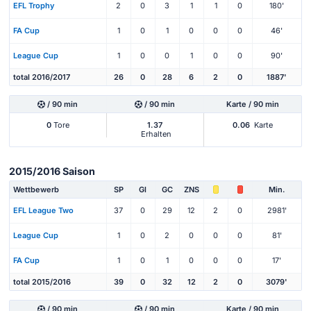
EFL Trophy
2
0
3
1
1
0
180'
FA Cup
1
0
1
0
0
0
46'
League Cup
1
0
0
1
0
0
90'
total 2016/2017
26
0
28
6
2
0
1887'
/ 90 min
/ 90 min
Karte / 90 min
0
Tore
1.37
0.06
Karte
Erhalten
2015/2016 Saison
Wettbewerb
SP
Gl
GC
ZNS
Min.
EFL League Two
37
0
29
12
2
0
2981'
League Cup
1
0
2
0
0
0
81'
FA Cup
1
0
1
0
0
0
17'
total 2015/2016
39
0
32
12
2
0
3079'
/ 90 min
/ 90 min
Karte / 90 min