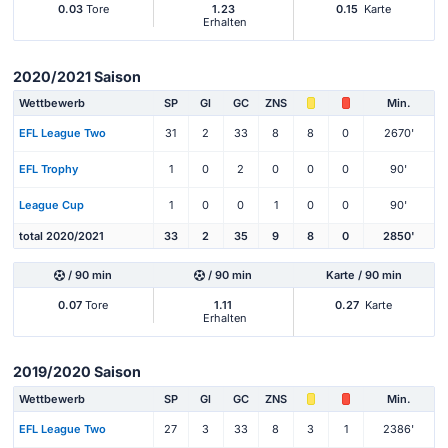
0.03
Tore
1.23
0.15
Karte
Erhalten
2020/2021 Saison
Wettbewerb
SP
Gl
GC
ZNS
Min.
EFL League Two
31
2
33
8
8
0
2670'
EFL Trophy
1
0
2
0
0
0
90'
League Cup
1
0
0
1
0
0
90'
total 2020/2021
33
2
35
9
8
0
2850'
/ 90 min
/ 90 min
Karte / 90 min
0.07
Tore
1.11
0.27
Karte
Erhalten
2019/2020 Saison
Wettbewerb
SP
Gl
GC
ZNS
Min.
EFL League Two
27
3
33
8
3
1
2386'