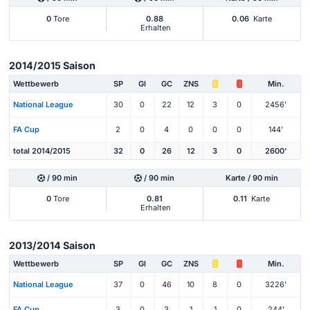
0
Tore
0.88
0.06
Karte
Erhalten
2014/2015 Saison
Wettbewerb
SP
Gl
GC
ZNS
Min.
National League
30
0
22
12
3
0
2456'
FA Cup
2
0
4
0
0
0
144'
total 2014/2015
32
0
26
12
3
0
2600'
/ 90 min
/ 90 min
Karte / 90 min
0
Tore
0.81
0.11
Karte
Erhalten
2013/2014 Saison
Wettbewerb
SP
Gl
GC
ZNS
Min.
National League
37
0
46
10
8
0
3226'
FA Cup
3
0
3
1
1
0
244'