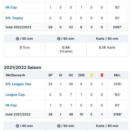
FA Cup
1
0
0
1
0
0
90'
EFL Trophy
2
0
2
0
0
0
95'
total 2022/2023
26
0
22
8
3
0
2097'
/ 90 min
/ 90 min
Karte / 90 min
0
Tore
0.94
0.14
Karte
Erhalten
2021/2022 Saison
Wettbewerb
SP
Gl
GC
ZNS
Min.
EFL League Two
35
1
40
9
5
1
2918'
League Cup
2
0
7
1
0
0
180'
FA Cup
1
0
1
0
0
0
90'
total 2021/2022
38
1
48
10
5
1
3188'
/ 90 min
/ 90 min
Karte / 90 min