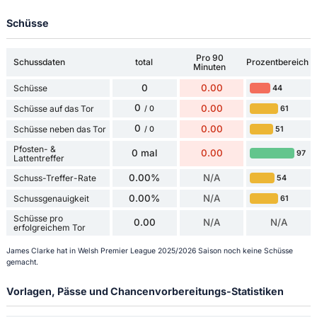
Schüsse
Pro 90
Schussdaten
total
Prozentbereich
Minuten
0
0.00
Schüsse
44
0
0.00
Schüsse auf das Tor
61
/ 0
0
0.00
Schüsse neben das Tor
51
/ 0
Pfosten- &
0 mal
0.00
97
Lattentreffer
0.00%
N/A
Schuss-Treffer-Rate
54
0.00%
N/A
Schussgenauigkeit
61
Schüsse pro
0.00
N/A
N/A
erfolgreichem Tor
James Clarke hat in Welsh Premier League 2025/2026 Saison noch keine Schüsse
gemacht.
Vorlagen, Pässe und Chancenvorbereitungs-Statistiken