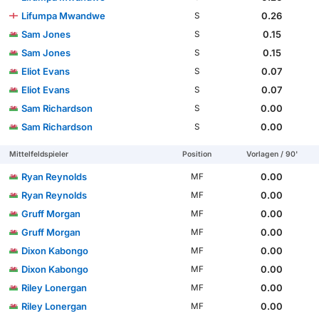
Lifumpa Mwandwe
0.26
S
Sam Jones
0.15
S
Sam Jones
0.15
S
Eliot Evans
0.07
S
Eliot Evans
0.07
S
Sam Richardson
0.00
S
Sam Richardson
0.00
S
Mittelfeldspieler
Position
Vorlagen / 90'
Ryan Reynolds
0.00
MF
Ryan Reynolds
0.00
MF
Gruff Morgan
0.00
MF
Gruff Morgan
0.00
MF
Dixon Kabongo
0.00
MF
Dixon Kabongo
0.00
MF
Riley Lonergan
0.00
MF
Riley Lonergan
0.00
MF