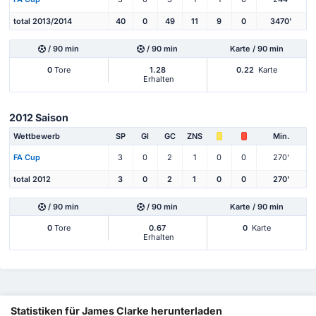
total 2013/2014
40
0
49
11
9
0
3470'
/ 90 min
/ 90 min
Karte / 90 min
0
Tore
1.28
0.22
Karte
Erhalten
2012 Saison
Wettbewerb
SP
Gl
GC
ZNS
Min.
FA Cup
3
0
2
1
0
0
270'
total 2012
3
0
2
1
0
0
270'
/ 90 min
/ 90 min
Karte / 90 min
0
Tore
0.67
0
Karte
Erhalten
Statistiken für James Clarke herunterladen