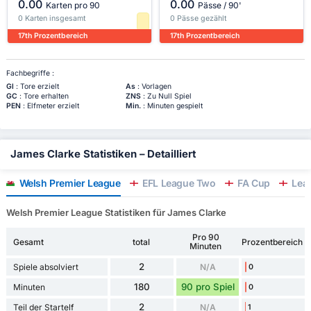
0.00
0.00
Karten pro 90
Pässe / 90'
0 Karten insgesamt
0 Pässe gezählt
17th Prozentbereich
17th Prozentbereich
Fachbegriffe :
Gl
: Tore erzielt
As
: Vorlagen
GC
: Tore erhalten
ZNS
: Zu Null Spiel
PEN
: Elfmeter erzielt
Min.
: Minuten gespielt
James Clarke Statistiken – Detailliert
Welsh Premier League
EFL League Two
FA Cup
Lea
Welsh Premier League Statistiken für James Clarke
Pro 90
Gesamt
total
Prozentbereich
Minuten
2
Spiele absolviert
N/A
0
180
90 pro Spiel
Minuten
0
2
Teil der Startelf
N/A
1