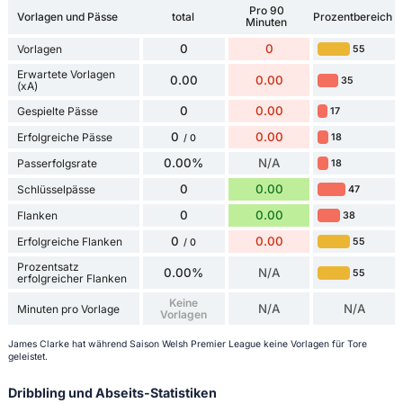
Pro 90
Vorlagen und Pässe
total
Prozentbereich
Minuten
0
0
Vorlagen
55
Erwartete Vorlagen
0.00
0.00
35
(xA)
0
0.00
Gespielte Pässe
17
0
0.00
Erfolgreiche Pässe
18
/ 0
0.00%
N/A
Passerfolgsrate
18
0
0.00
Schlüsselpässe
47
0
0.00
Flanken
38
0
0.00
Erfolgreiche Flanken
55
/ 0
Prozentsatz
0.00%
N/A
55
erfolgreicher Flanken
Keine
N/A
N/A
Minuten pro Vorlage
Vorlagen
James Clarke hat während Saison Welsh Premier League keine Vorlagen für Tore
geleistet.
Dribbling und Abseits-Statistiken