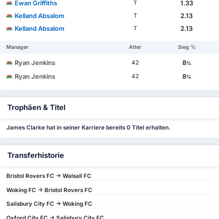
Ewan Griffiths
1.33
T
Kelland Absalom
2.13
T
Kelland Absalom
2.13
T
Manager
Alter
Sieg %
Ryan Jenkins
8
42
%
Ryan Jenkins
8
42
%
Trophäen & Titel
James Clarke hat in seiner Karriere bereits 0 Titel erhalten.
Transferhistorie
Bristol Rovers FC -> Walsall FC
Woking FC -> Bristol Rovers FC
Salisbury City FC -> Woking FC
Oxford City FC -> Salisbury City FC