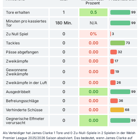
Prozent
1
0.5
Tore erhalten
99
Minuten pro kassiertes
180 Min.
N/A
99
Tor
0
0%
Zu Null Spiel
3
0
0.00
Tackles
73
0
0.00
Pässe abgefangen
32
0
0.00
Zweikämpfe
17
Gewonnene
0
0.00
19
Zweikämpfe
0
0.00
Zweikämpfe in der Luft
26
0
0.00
Ausgedribbelt
99
0
0.00
Befreiungsschläge
36
0
0.00
Verhinderte Schüsse
68
Gegnerische Elfmeter
0
0.00
99
verursacht
Als Verteidiger hat James Clarke 1 Tore und 0 Zu-Null-Spiele in 2 Spielen in der Welsh
Premier League 2025/2026 Saison absolviert. Das bedeutet, wenn James Clarke auf