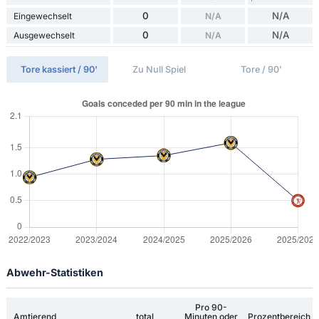
0
N/A
Eingewechselt
N/A
0
N/A
Ausgewechselt
N/A
Tore kassiert / 90'
Zu Null Spiel
Tore / 90'
Abwehr-Statistiken
Pro 90-
Amtierend
total
Minuten oder
Prozentbereich