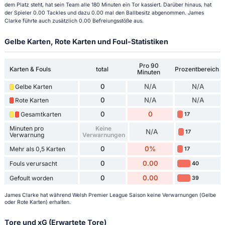
dem Platz steht, hat sein Team alle 180 Minuten ein Tor kassiert. Darüber hinaus, hat
der Spieler 0.00 Tackles und dazu 0.00 mal den Ballbesitz abgenommen. James
Clarke führte auch zusätzlich 0.00 Befreiungsstöße aus.
Gelbe Karten, Rote Karten und Foul-Statistiken
Pro 90
Karten & Fouls
total
Prozentbereich
Minuten
0
N/A
N/A
Gelbe Karten
0
N/A
N/A
Rote Karten
0
0
Gesamtkarten
17
Minuten pro
Keine
N/A
17
Verwarnung
Verwarnungen
0
0%
Mehr als 0,5 Karten
17
0
0.00
Fouls verursacht
40
0
0.00
Gefoult worden
39
James Clarke hat während Welsh Premier League Saison keine Verwarnungen (Gelbe
oder Rote Karten) erhalten.
Tore und xG (Erwartete Tore)