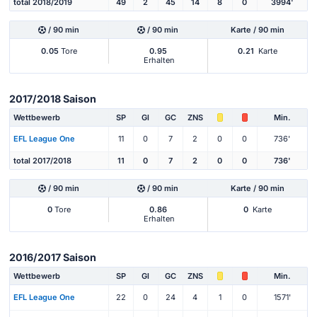
total 2018/2019
49
2
45
14
8
0
3994'
/ 90 min
/ 90 min
Karte / 90 min
0.05
Tore
0.95
0.21
Karte
Erhalten
2017/2018 Saison
Wettbewerb
SP
Gl
GC
ZNS
Min.
EFL League One
11
0
7
2
0
0
736'
total 2017/2018
11
0
7
2
0
0
736'
/ 90 min
/ 90 min
Karte / 90 min
0
Tore
0.86
0
Karte
Erhalten
2016/2017 Saison
Wettbewerb
SP
Gl
GC
ZNS
Min.
EFL League One
22
0
24
4
1
0
1571'