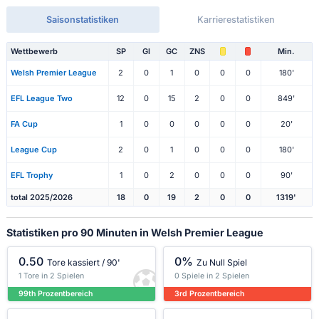
Saisonstatistiken
Karrierestatistiken
Wettbewerb
SP
Gl
GC
ZNS
Min.
Welsh Premier League
2
0
1
0
0
0
180'
EFL League Two
12
0
15
2
0
0
849'
FA Cup
1
0
0
0
0
0
20'
League Cup
2
0
1
0
0
0
180'
EFL Trophy
1
0
2
0
0
0
90'
total 2025/2026
18
0
19
2
0
0
1319'
Statistiken pro 90 Minuten in Welsh Premier League
0.50
0%
Tore kassiert / 90'
Zu Null Spiel
1 Tore in 2 Spielen
0 Spiele in 2 Spielen
99th Prozentbereich
3rd Prozentbereich