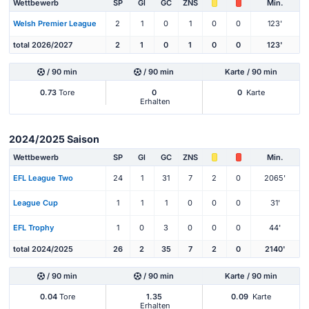
Wettbewerb
SP
Gl
GC
ZNS
Min.
Welsh Premier League
2
1
0
1
0
0
123'
total 2026/2027
2
1
0
1
0
0
123'
/ 90 min
/ 90 min
Karte / 90 min
0.73
Tore
0
0
Karte
Erhalten
2024/2025 Saison
Wettbewerb
SP
Gl
GC
ZNS
Min.
EFL League Two
24
1
31
7
2
0
2065'
League Cup
1
1
1
0
0
0
31'
EFL Trophy
1
0
3
0
0
0
44'
total 2024/2025
26
2
35
7
2
0
2140'
/ 90 min
/ 90 min
Karte / 90 min
0.04
Tore
1.35
0.09
Karte
Erhalten