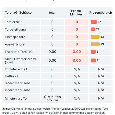
Pro 90
Tore, xG, Schüsse
total
Prozentbereich
Minuten
0
0
Tore erzielt
37
0
0
Torbeteiligung
28
0
0
Heimspieltore
53
0
0
Auswärtstore
53
0.00
0.00
Erwartete Tore (xG)
31
Nicht-Elfmetertore xG
0.00
0.00
31
(npxG)
0
N/A
N/A
Elfmeter erzielt
0
N/A
N/A
Hattricks
0
N/A
N/A
3 oder mehr Tore
0
N/A
N/A
2 oder mehr Tore
0 Minuten
N/A
N/A
Minuten pro Tor
pro Tor
James Clarke hat in der Saison Welsh Premier League 2025/2026 bisher keine Tore
erzielt. Es wird sich sehen lassen, wie er sich in den kommenden Spielen schlägt.