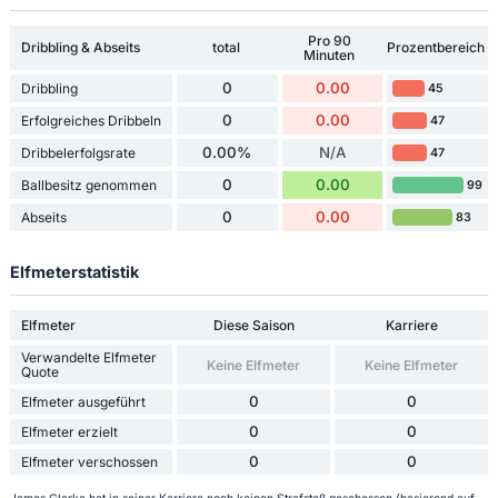
Pro 90
Dribbling & Abseits
total
Prozentbereich
Minuten
0
0.00
Dribbling
45
0
0.00
Erfolgreiches Dribbeln
47
0.00%
N/A
Dribbelerfolgsrate
47
0
0.00
Ballbesitz genommen
99
0
0.00
Abseits
83
Elfmeterstatistik
Elfmeter
Diese Saison
Karriere
Verwandelte Elfmeter
Keine Elfmeter
Keine Elfmeter
Quote
0
0
Elfmeter ausgeführt
0
0
Elfmeter erzielt
0
0
Elfmeter verschossen