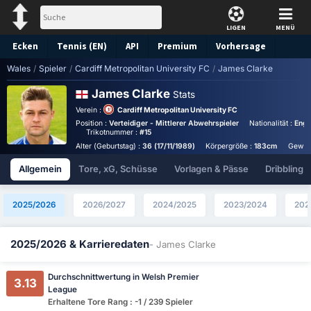
LIGEN
MENÜ
Ecken
Tennis (EN)
API
Premium
Vorhersage
Wales
/
Spieler
/
Cardiff Metropolitan University FC
/
James Clarke
James Clarke
Stats
Verein :
Cardiff Metropolitan University FC
Position :
Verteidiger - Mittlerer Abwehrspieler
Nationalität :
Engl
Trikotnummer :
#15
Alter (Geburtstag) :
36 (17/11/1989)
Körpergröße :
183cm
Gewic
Allgemein
Tore, xG, Schüsse
Vorlagen & Pässe
Dribbling
2025/2026
2026/2027
2024/2025
2023/2024
202
2025/2026 & Karrieredaten
- James Clarke
Durchschnittwertung in Welsh Premier
3.13
League
Erhaltene Tore Rang : -1 / 239 Spieler