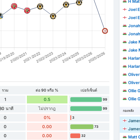
H Mat
Joel 
Joel 
Jonah
Jonah
Jake 
Jake 
Harla
Harla
Olive
Olive
รวม
ต่อ 90 หรือ %
เปอร์เซ็นต์
Ollie
Ollie
1
0.5
99
80 นาที
ไม่ปรากฎ
99
กองหลัง
0
0%
3
James
0
0.00
73
James
0
0.00
32
Matt 