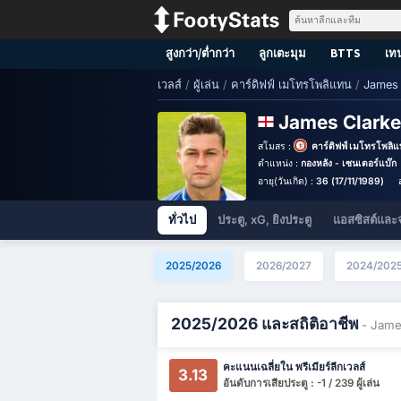
สูงกว่า/ต่ำกว่า
ลูกเตะมุม
BTTS
เท
เวลส์
/
ผู้เล่น
/
คาร์ดิฟฟ์ เมโทรโพลิแทน
/
James 
James Clark
สโมสร :
คาร์ดิฟฟ์ เมโทรโพลิ
ตำแหน่ง :
กองหลัง - เซนเตอร์แบ๊ก
อายุ(วันเกิด) :
36 (17/11/1989)
ทั่วไป
ประตู, xG, ยิงประตู
แอสซิสต์และ
2025/2026
2026/2027
2024/202
2025/2026 และสถิติอาชีพ
- Jame
คะแนนเฉลี่ยใน พรีเมียร์ลีกเวลส์
3.13
อันดับการเสียประตู : -1 / 239 ผู้เล่น