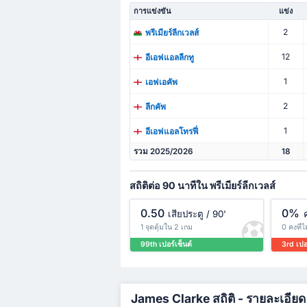
การแข่งขัน
แข่ง
2
พรีเมียร์ลีกเวลส์
12
อีเอฟแอลลีกทู
1
เอฟเอคัพ
2
ลีกคัพ
1
อีเอฟแอลโทรฟี่
รวม 2025/2026
18
สถิติต่อ 90 นาทีใน พรีเมียร์ลีกเวลส์
0.50
0%
เสียประตู / 90'
1 จุดตุ้มใน 2 เกม
0 คงที่
99th เปอร์เซ็นต์
3rd เปอ
James Clarke สถิติ - รายละเอียด