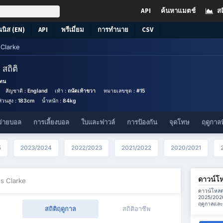
API
ค้นหาแมตช์
สถ
นนิส (EN)
API
พรีเมี่ยม
การทำนาย
CSV
Clarke
e
สถิติ
แทน
สัญชาติ :
England
เท้า :
ถนัดเท้าขวา
หมายเลขชุด :
#15
ส่วนสูง :
183cm
น้ำหนัก :
84kg
จ่ายบอล
การเลี้ยงบอล
ใบและฟาวล์
การป้องกัน
จุดโทษ
ฤดูกาลท
5
2023/2024
2022/2023
2021/2022
2020/2021
ดาวน์โ
s Clarke
ดาวน์โหลดข
2025/2026
ฤดูกาลและค
สถิติฤดูกาล
สถิติอาชีพ