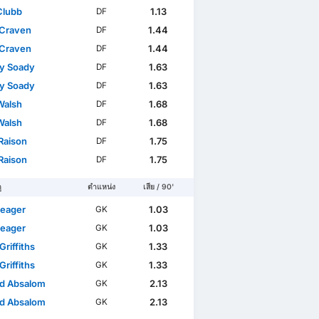
Clubb
1.13
DF
 Craven
1.44
DF
 Craven
1.44
DF
y Soady
1.63
DF
y Soady
1.63
DF
Walsh
1.68
DF
Walsh
1.68
DF
Raison
1.75
DF
Raison
1.75
DF
ู
ตำแหน่ง
เสีย / 90'
eager
1.03
GK
eager
1.03
GK
riffiths
1.33
GK
riffiths
1.33
GK
nd Absalom
2.13
GK
nd Absalom
2.13
GK