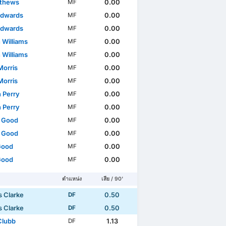
thews
0.00
MF
Edwards
0.00
MF
Edwards
0.00
MF
 Williams
0.00
MF
 Williams
0.00
MF
Morris
0.00
MF
Morris
0.00
MF
n Perry
0.00
MF
n Perry
0.00
MF
r Good
0.00
MF
r Good
0.00
MF
 Good
0.00
MF
 Good
0.00
MF
ตำแหน่ง
เสีย / 90'
 Clarke
0.50
DF
 Clarke
0.50
DF
Clubb
1.13
DF