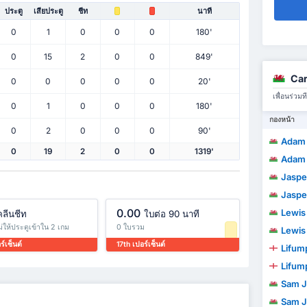
ประตู
เสียประตู
ชีท
นาที
0
1
0
0
0
180'
0
15
2
0
0
849'
Car
0
0
0
0
0
20'
เพื่อนร่ว
0
1
0
0
0
180'
กองหน้า
0
2
0
0
0
90'
Adam
0
19
2
0
0
1319'
Adam
Jaspe
Jaspe
0.00
Lewis
คลีนชีท
ใบต่อ 90 นาที
ไม่ให้ประตูเข้าใน 2 เกม
0 ใบรวม
Lewis
ร์เซ็นต์
17th เปอร์เซ็นต์
Lifu
Lifu
Sam 
Sam 