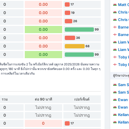
0
0.00
Matt 
17
Chris
0
0.00
19
Chris
0
0.00
26
Barne
0
0.00
99
Barne
0
0.00
36
Liam 
0
0.00
68
Liam 
0
0.00
99
Toby 
Toby 
ีนชีตในการแข่งขัน 2 ใน พรีเมียร์ลีกเวลส์ ฤดูกาล 2025/2026 นั่นหมายความ
ทุกๆ 180 นาที ยิ่งไปกว่านั้น พวกเขายังสกัดบอล 0.00 ครั้ง และ 0.00 ในทุก ๆ
 การเคลียร์ในเวลาเดียวกัน
ผู้รักษาประต
Sam S
Sam S
รวม
ต่อ 90 นาที
เปอร์เซ็นต์
Ewan G
Ewan G
0
ไม่ปรากฎ
ไม่ปรากฎ
Kella
0
ไม่ปรากฎ
ไม่ปรากฎ
Kella
0
0
17