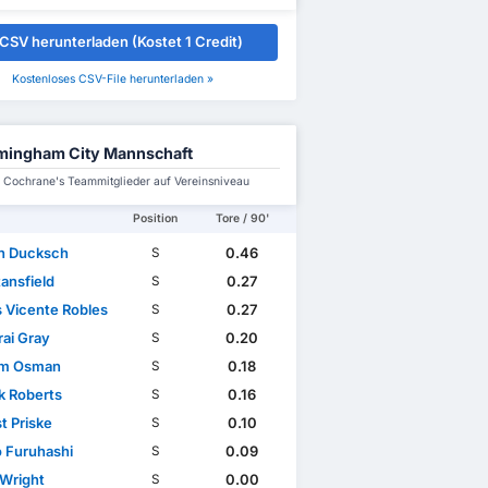
CSV herunterladen (Kostet 1 Credit)
Kostenloses CSV-File herunterladen »
mingham City Mannschaft
 Cochrane's Teammitglieder auf Vereinsniveau
Position
Tore / 90'
n Ducksch
0.46
S
ansfield
0.27
S
s Vicente Robles
0.27
S
ai Gray
0.20
S
im Osman
0.18
S
k Roberts
0.16
S
t Priske
0.10
S
 Furuhashi
0.09
S
 Wright
0.00
S