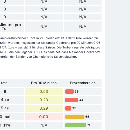
0
N/A
N/A
0
N/A
N/A
0
N/A
N/A
Minuten pro
N/A
N/A
Tor
pionship bisher 1 Tore in 21 Spielen erzielt. 1 der 1 Tore wurden zu
erzielt wurden. Insgesamt hat Alexander Cochrane pro 90 Minuten 0.06
T/A (tore + assists) 5 für diese Saison. Die Torbeitragsrate beträgt pro
ro 90 Minuten liegt bei 0.08. Das bedeutet, dass Alexander Cochrane's
bereich der Spieler von Championship Saison platziert.
total
Pro 90 Minuten
Prozentbereich
9
0.53
29
4
0.23
44
/ 9
5
0.29
21
/ 9
0 mal
0.00
65
11.11%
N/A
71