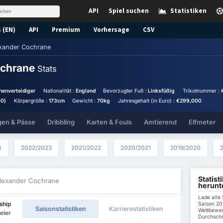
API
Spiel suchen
Statistiken
 (EN)
API
Premium
Vorhersage
CSV
xander Cochrane
ochrane
Stats
nnenverteidiger
Nationalität :
England
Bevorzugter Fuß :
Linksfüßig
Trikotnummer :
00)
Körpergröße :
173cm
Gewicht :
70kg
Jahresgehalt (in Euro) :
€299,000
gen & Pässe
Dribbling
Karten & Fouls
Amtierend
Elfmeter
4
2022/2023
2021/2022
2020/2021
2019/2020
Statis
Alexander Cochrane
herunt
Lade alle
Saison 20
ship
Saisonstatistiken
Karrierestatistiken
Wettbewer
eler
Durchschni