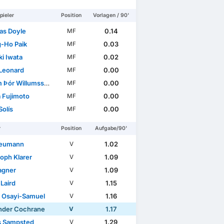
pieler
Position
Vorlagen / 90'
s Doyle
0.14
MF
-Ho Paik
0.03
MF
i Iwata
0.02
MF
Leonard
0.00
MF
 Þór Willumsson
0.00
MF
 Fujimoto
0.00
MF
Solís
0.00
MF
r
Position
Aufgabe/90'
Neumann
1.02
V
toph Klarer
1.09
V
agner
1.09
V
Laird
1.15
V
t Osayi-Samuel
1.16
V
nder Cochrane
1.17
V
s Sampsted
1.29
V