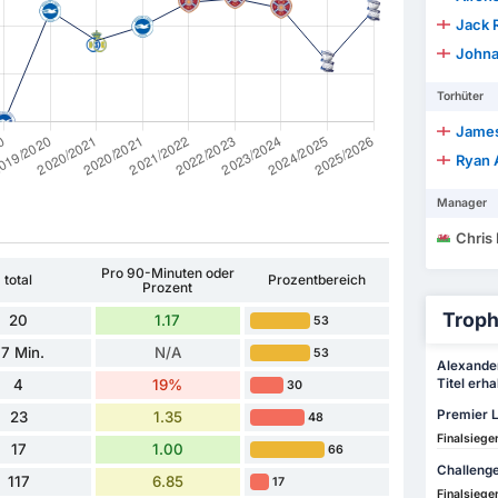
Jack 
Johna
Torhüter
James
Ryan 
Manager
Chris
Pro 90-Minuten oder
total
Prozentbereich
Prozent
Troph
20
1.17
53
7 Min.
N/A
53
Alexander
4
19%
Titel erha
30
Premier 
23
1.35
48
Finalsiege
17
1.00
66
Challeng
117
6.85
17
Finalsiege