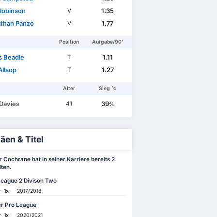
Robinson
1.35
V
than Panzo
1.77
V
Position
Aufgabe/90'
 Beadle
1.11
T
Allsop
1.27
T
Alter
Sieg %
 Davies
39
41
%
äen & Titel
 Cochrane hat in seiner Karriere bereits 2
lten.
League 2 Divison Two
r
1x
2017/2018
er Pro League
r
1x
2020/2021