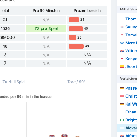
Mittelfelds
total
Pro 90 Minuten
Prozentbereich
Thoma
21
N/A
34
Seung
1536
73 pro Spiel
45
Tomok
299,000
N/A
25
Marc 
18
N/A
48
Willum
3
N/A
N/A
Kanya
7
N/A
N/A
Jhon 
Verteidige
Zu Null Spiel
Tore / 90'
Phil 
Chris
Kai W
Ethan 
Brigh
Alexa
Alfon