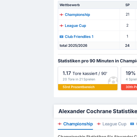
Wettbewerb
SP
21
Championship
2
League Cup
1
Club Friendlies 1
total 2025/2026
24
Statistiken pro 90 Minuten in Champ
1.17
19%
Tore kassiert / 90'
20 Tore in 21 Spielen
4 Spiel
53rd Prozentbereich
30th P
Alexander Cochrane Statistiken
Championship
League Cup
C
Championship Statistiken für Alexander 