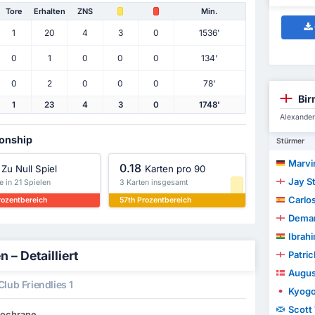
Tore
Erhalten
ZNS
Min.
1
20
4
3
0
1536'
0
1
0
0
0
134'
0
2
0
0
0
78'
Bir
1
23
4
3
0
1748'
Alexander
ionship
Stürmer
Marvi
0.18
Zu Null Spiel
Karten pro 90
Jay St
e in 21 Spielen
3 Karten insgesamt
Carlo
rozentbereich
57th Prozentbereich
Demar
Ibrah
 – Detailliert
Patric
Augus
lub Friendlies 1
Kyogo
Scott
Cochrane