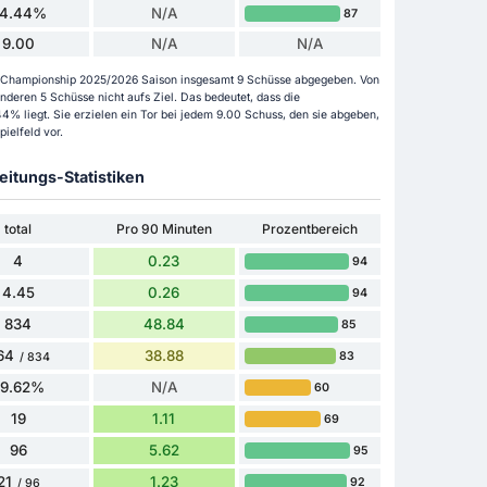
4.44%
N/A
87
9.00
N/A
N/A
der Championship 2025/2026 Saison insgesamt 9 Schüsse abgegeben. Von
deren 5 Schüsse nicht aufs Ziel. Das bedeutet, dass die
% liegt. Sie erzielen ein Tor bei jedem 9.00 Schuss, den sie abgeben,
ielfeld vor.
itungs-Statistiken
total
Pro 90 Minuten
Prozentbereich
4
0.23
94
4.45
0.26
94
834
48.84
85
64
38.88
83
/ 834
79.62%
N/A
60
19
1.11
69
96
5.62
95
21
1.23
92
/ 96