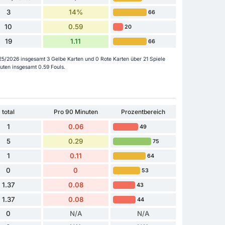
3
14%
66
10
0.59
20
19
1.11
66
5/2026 insgesamt 3 Gelbe Karten und 0 Rote Karten über 21 Spiele
uten insgesamt 0.59 Fouls.
total
Pro 90 Minuten
Prozentbereich
1
0.06
49
5
0.29
75
1
0.11
64
0
0
53
1.37
0.08
43
1.37
0.08
44
0
N/A
N/A