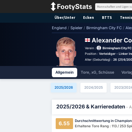
Über/Unter
Ecken
BTTS
Tennis
England
/
Spieler
/
Birmingham City FC
/
Ale
Alexander C
Verein :
Birmingham City FC
Position :
Verteidiger - Linker I
Alter (Geburtstag) :
26 (21/4/20
Allgemein
Tore, xG, Schüsse
Vorla
2025/2026
2024/2025
2023/202
2025/2026 & Karrieredaten
- 
Durchschnittwertung in Champion
6.55
Erhaltene Tore Rang : 113 / 253 Spi