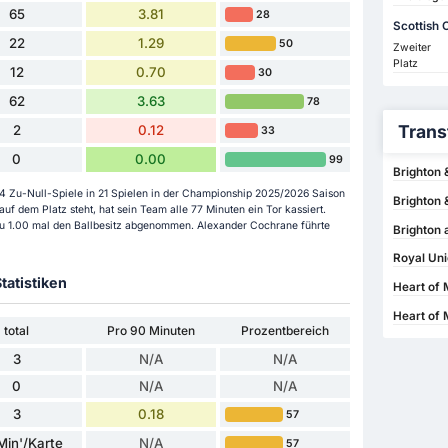
65
3.81
28
Scottish 
22
1.29
50
Zweiter
Platz
12
0.70
30
62
3.63
78
Trans
2
0.12
33
0
0.00
99
Brighton 
 4 Zu-Null-Spiele in 21 Spielen in der Championship 2025/2026 Saison
Brighton 
f dem Platz steht, hat sein Team alle 77 Minuten ein Tor kassiert.
azu 1.00 mal den Ballbesitz abgenommen. Alexander Cochrane führte
Brighton 
Royal Uni
tatistiken
Heart of 
Heart of 
total
Pro 90 Minuten
Prozentbereich
3
N/A
N/A
0
N/A
N/A
3
0.18
57
Min'/Karte
N/A
57