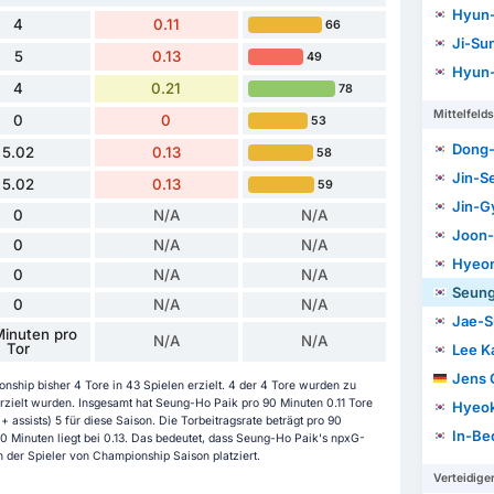
Hyun
4
0.11
66
Ji-Su
5
0.13
49
Hyun-
4
0.21
78
Mittelfelds
0
0
53
Dong-
5.02
0.13
58
Jin-S
5.02
0.13
59
Jin-G
0
N/A
N/A
Joon-
0
N/A
N/A
Hyeo
0
N/A
N/A
Seung
0
N/A
N/A
Jae-S
inuten pro
N/A
N/A
Tor
Lee K
Jens 
ship bisher 4 Tore in 43 Spielen erzielt. 4 der 4 Tore wurden zu
rzielt wurden. Insgesamt hat Seung-Ho Paik pro 90 Minuten 0.11 Tore
Hyeo
+ assists) 5 für diese Saison. Die Torbeitragsrate beträgt pro 90
In-B
90 Minuten liegt bei 0.13. Das bedeutet, dass Seung-Ho Paik's npxG-
h der Spieler von Championship Saison platziert.
Verteidige