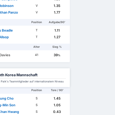
Robinson
1.35
V
than Panzo
1.77
V
Position
Aufgabe/90'
 Beadle
1.11
T
Allsop
1.27
T
Alter
Sieg %
 Davies
39
41
%
th Korea Mannschaft
Paik's Teammitglieder auf internationalem Niveau
Position
Tore / 90'
ung Cho
1.45
S
-Min Son
1.05
S
Chan Hwang
0.43
S