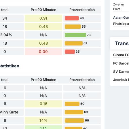
Zweiter
Platz
total
Pro 90 Minuten
Prozentbereich
Asian Ga
34
0.91
48
Finalsiege
18
0.48
55
52.94%
N/A
73
Trans
18
0.48
61
0
0.00
35
Girona FC
FC Barcel
tatistiken
SV Darms
total
Pro 90 Minuten
Prozentbereich
Jeonbuk 
6
N/A
N/A
0
N/A
N/A
6
0.16
50
Min'/Karte
N/A
63
6
14%
66
42
1.12
60