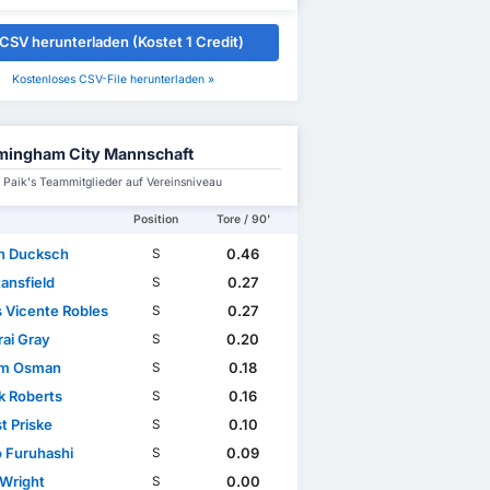
CSV herunterladen (Kostet 1 Credit)
Kostenloses CSV-File herunterladen »
mingham City Mannschaft
Paik's Teammitglieder auf Vereinsniveau
Position
Tore / 90'
n Ducksch
0.46
S
ansfield
0.27
S
s Vicente Robles
0.27
S
ai Gray
0.20
S
im Osman
0.18
S
k Roberts
0.16
S
t Priske
0.10
S
 Furuhashi
0.09
S
 Wright
0.00
S