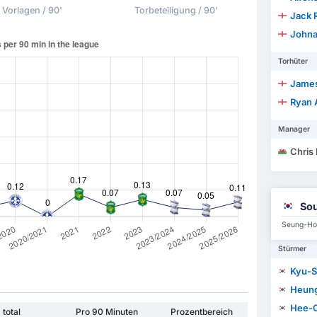
Vorlagen / 90'
Torbeteiligung / 90'
Jack 
Johna
Torhüter
James
Ryan 
Manager
Chris
Sou
Seung-Ho 
Stürmer
Kyu-S
Heung
Hee-
total
Pro 90 Minuten
Prozentbereich