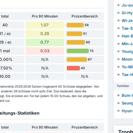
Ju-su
Gi-Hy
total
Pro 90 Minuten
Prozentbereich
Wi-Je
40
1.07
56
Tae-S
11
0.29
51
/ 40
Han-
29
0.77
60
/ 40
Min-J
1 mal
0.03
73
Young
Moon
10.00%
N/A
67
Yu-Mi
27.50%
N/A
43
Tae-H
10.00
N/A
N/A
Torhüter
Championship 2025/2026 Saison insgesamt 40 Schüsse abgegeben. Von
anderen 29 Schüsse nicht aufs Ziel. Das bedeutet, dass die
Bum-
t. Sie erzielen ein Tor bei jedem 10.00 Schuss, den sie abgeben, und
ld vor.
Seung
Hyun
itungs-Statistiken
total
Pro 90 Minuten
Prozentbereich
Troph