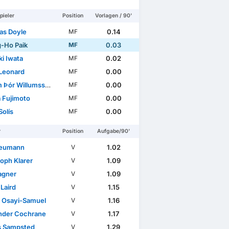
pieler
Position
Vorlagen / 90'
s Doyle
0.14
MF
-Ho Paik
0.03
MF
i Iwata
0.02
MF
Leonard
0.00
MF
WC Qualification Asia
 Þór Willumsson
0.00
MF
 Fujimoto
0.00
MF
Solís
0.00
MF
r
Position
Aufgabe/90'
Neumann
1.02
V
toph Klarer
1.09
V
agner
1.09
V
Laird
1.15
V
t Osayi-Samuel
1.16
V
nder Cochrane
1.17
V
s Sampsted
1.29
V