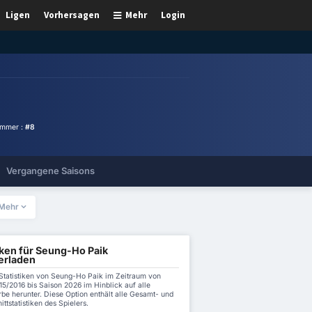
Ligen
Vorhersagen
Mehr
Login
ummer :
#8
Vergangene Saisons
Mehr
iken für Seung-Ho Paik
erladen
 Statistiken von Seung-Ho Paik im Zeitraum von
5/2016 bis Saison 2026 im Hinblick auf alle
be herunter. Diese Option enthält alle Gesamt- und
ttstatistiken des Spielers.