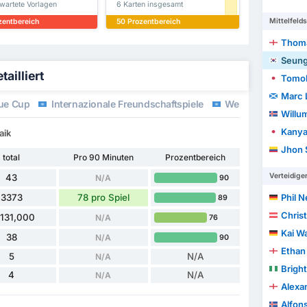
wartete Vorlagen
6 Karten insgesamt
Mittelfelds
zentbereich
50 Prozentbereich
Thoma
Seung
ailliert
Tomok
Marc 
ue Cup
Internazionale Freundschaftspiele
Weltmeisterschaft
Willum
Kanya
aik
Jhon 
total
Pro 90 Minuten
Prozentbereich
Verteidige
43
N/A
90
3373
78 pro Spiel
Phil 
89
Chris
,131,000
N/A
76
Kai W
38
N/A
90
Ethan 
5
N/A
N/A
Brigh
4
N/A
N/A
Alexa
Alfon