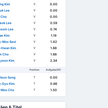
ng Kim
0.00
V
uk Lee
0.00
V
 Cho
0.00
V
eok Lee
0.59
V
Beom Lee
0.74
V
ae Kim
1.19
V
-Woo Seol
1.42
V
-Hwan Kim
1.68
V
n Cho
1.88
V
yeon Kim
2.34
V
Position
Aufgabe/90'
Keun Song
0.00
T
-Gyu Kim
0.66
T
-Woo Cho
1.50
T
äen & Titel