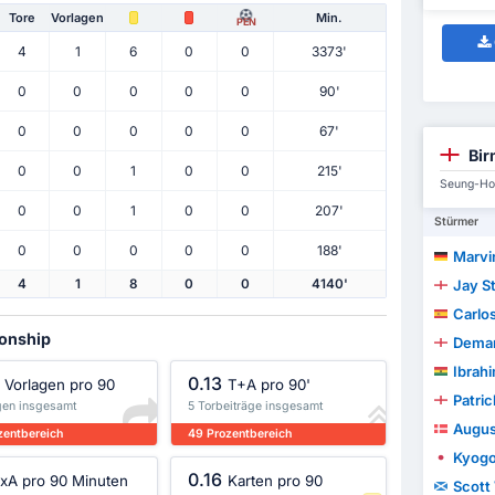
Tore
Vorlagen
Min.
PEN
4
1
6
0
0
3373'
0
0
0
0
0
90'
0
0
0
0
0
67'
Bir
0
0
1
0
0
215'
Seung-Ho 
0
0
1
0
0
207'
Stürmer
0
0
0
0
0
188'
Marvi
Jay St
4
1
8
0
0
4140'
Carlo
ionship
Demar
Ibrah
0.13
Vorlagen pro 90
T+A pro 90'
Patric
agen insgesamt
5 Torbeiträge insgesamt
Augus
zentbereich
49 Prozentbereich
Kyogo
0.16
xA pro 90 Minuten
Karten pro 90
Scott