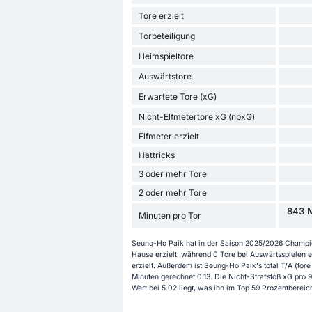
Tore erzielt
Torbeteiligung
Heimspieltore
Auswärtstore
Erwartete Tore (xG)
Nicht-Elfmetertore xG (npxG)
Elfmeter erzielt
Hattricks
3 oder mehr Tore
2 oder mehr Tore
843 M
Minuten pro Tor
Seung-Ho Paik hat in der Saison 2025/2026 Champion
Hause erzielt, während 0 Tore bei Auswärtsspielen e
erzielt. Außerdem ist Seung-Ho Paik's total T/A (tore 
Minuten gerechnet 0.13. Die Nicht-Strafstoß xG pro 
Wert bei 5.02 liegt, was ihn im Top 59 Prozentbereic