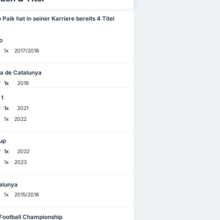
Paik hat in seiner Karriere bereits 4 Titel
p
1x
2017/2018
a de Catalunya
r
1x
2019
 1
r
1x
2021
1x
2022
up
r
1x
2022
1x
2023
alunya
1x
2015/2016
Football Championship