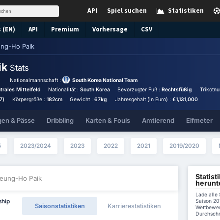
API
Spiel suchen
Statistiken
 (EN)
API
Premium
Vorhersage
CSV
ng-Ho Paik
ik
Stats
Nationalmannschaft :
South Korea National Team
trales Mittelfeld
Nationalität :
South Korea
Bevorzugter Fuß :
Rechtsfüßig
Trikotn
7)
Körpergröße :
182cm
Gewicht :
67kg
Jahresgehalt (in Euro) :
€1,131,000
gen & Pässe
Dribbling
Karten & Fouls
Amtierend
Elfmeter
5
2023/2024
2023
2022
2021
2019/2020
Statist
Seung-Ho Paik
herunt
Lade alle
Saison 201
ship
Saisonstatistiken
Karrierestatistiken
Wettbewer
Durchschni