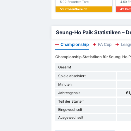
5.02 Erwartete Tore
4.50 Er
58 Prozentbereich
49 Pro
Seung-Ho Paik Statistiken – Det
Championship
FA Cup
Leag
Championship Statistiken für Seung-Ho P
Gesamt
Spiele absolviert
Minuten
€1
Jahresgehalt
Teil der Startelf
Eingewechselt
Ausgewechselt