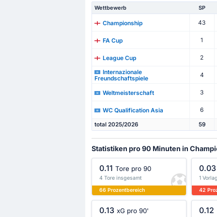
Wettbewerb
SP
43
Championship
1
FA Cup
2
League Cup
Internazionale
4
Freundschaftspiele
3
Weltmeisterschaft
6
WC Qualification Asia
total 2025/2026
59
Statistiken pro 90 Minuten in Champ
0.11
0.03
Tore pro 90
4 Tore insgesamt
1 Vorl
66 Prozentbereich
42 Pro
0.13
0.12
xG pro 90'