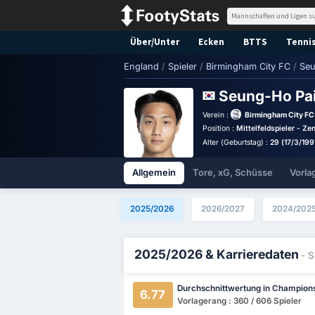
Über/Unter
Ecken
BTTS
Tennis
England
/
Spieler
/
Birmingham City FC
/
Seu
Seung-Ho Pa
Verein :
Birmingham City FC
Position :
Mittelfeldspieler - Zen
Alter (Geburtstag) :
29 (17/3/199
Allgemein
Tore, xG, Schüsse
Vorla
2025/2026
2026/2027
2024/202
2025/2026 & Karrieredaten
- 
Durchschnittwertung in Champion
6.77
Vorlagerang : 360 / 606 Spieler