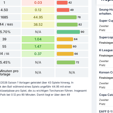
1
0.03
42
4.50
0.12
Seung-Ho 
49
erhalten.
1685
44.95
78
Super Cu
44
38.52
82
/ 1685
Zweiter
Platz
85.70%
N/A
90
Supercop
39
1.04
64
Finalsiege
55
1.47
60
K-League
14
0.37
66
/ 55
Finalsiege
Zweiter
25.45%
N/A
72
Platz
Minuten pro
N/A
N/A
Korean C
orlage
Finalsiege
026 Saison 1 Vorlagen geleistet über 43 Spiele hinweg. In
Zweiter
k den Ball während eines Spiels ungefähr 44.95 mit einer
Platz
hlüsselpässe pro Spiel, die zu wichtigen Torchancen führen. Insgesamt
Copa Cat
Paik bei 0.12 pro 90 Minuten. Damit liegt er über dem 49
Zweiter
Platz
EAFF E-1 