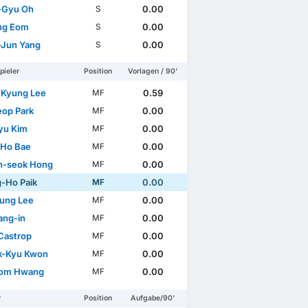
-Gyu Oh
0.00
S
ng Eom
0.00
S
Jun Yang
0.00
S
pieler
Position
Vorlagen / 90'
Kyung Lee
0.59
MF
eop Park
0.00
MF
yu Kim
0.00
MF
Ho Bae
0.00
MF
n-seok Hong
0.00
MF
-Ho Paik
0.00
MF
ung Lee
0.00
MF
ang-in
0.00
MF
Castrop
0.00
MF
k-Kyu Kwon
0.00
MF
eom Hwang
0.00
MF
r
Position
Aufgabe/90'