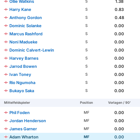
Ollie Watkins
1.38
S
Harry Kane
0.83
S
Anthony Gordon
0.48
S
Dominic Solanke
0.00
S
Marcus Rashford
0.00
S
Noni Madueke
0.00
S
Dominic Calvert-Lewin
0.00
S
Harvey Barnes
0.00
S
Jarrod Bowen
0.00
S
Ivan Toney
0.00
S
Rio Ngumoha
0.00
S
Bukayo Saka
0.00
S
Mittelfeldspieler
Position
Vorlagen / 90'
Phil Foden
0.00
MF
Jordan Henderson
0.00
MF
James Garner
0.00
MF
Adam Wharton
0.00
MF