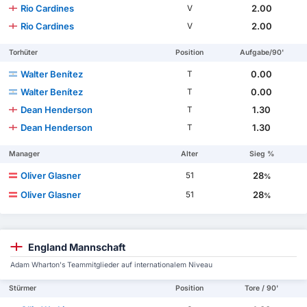
Rio Cardines
2.00
V
Rio Cardines
2.00
V
Torhüter
Position
Aufgabe/90'
Walter Benítez
0.00
T
Walter Benítez
0.00
T
Dean Henderson
1.30
T
Dean Henderson
1.30
T
Manager
Alter
Sieg %
Oliver Glasner
28
51
%
Oliver Glasner
28
51
%
England Mannschaft
Adam Wharton's Teammitglieder auf internationalem Niveau
Stürmer
Position
Tore / 90'