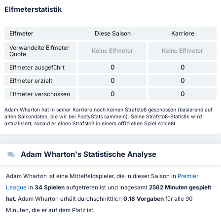
Elfmeterstatistik
Elfmeter
Diese Saison
Karriere
Verwandelte Elfmeter
Keine Elfmeter
Keine Elfmeter
Quote
0
0
Elfmeter ausgeführt
0
0
Elfmeter erzielt
0
0
Elfmeter verschossen
Adam Wharton hat in seiner Karriere noch keinen Strafstoß geschossen (basierend auf
allen Saisondaten, die wir bei FootyStats sammeln). Seine Strafstoß-Statistik wird
aktualisiert, sobald er einen Strafstoß in einem offiziellen Spiel schießt.
Adam Wharton's Statistische Analyse
Adam Wharton ist eine Mittelfeldspieler, die in dieser Saison in
Premier
League
in
34 Spielen
aufgetreten ist und insgesamt
2562 Minuten gespielt
hat
. Adam Wharton erhält durchschnittlich
0.18 Vorgaben
für alle 90
Minuten, die er auf dem Platz ist.