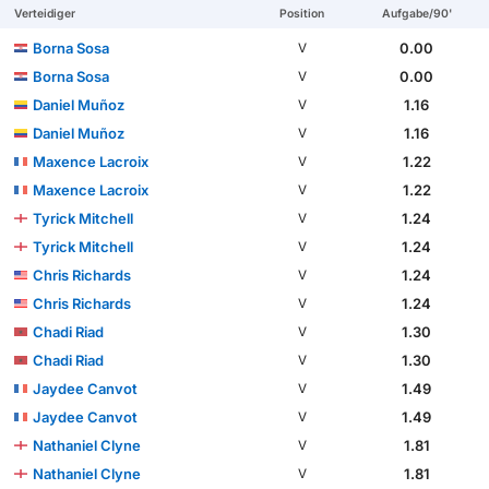
Verteidiger
Position
Aufgabe/90'
Borna Sosa
0.00
V
Borna Sosa
0.00
V
Daniel Muñoz
1.16
V
Daniel Muñoz
1.16
V
Maxence Lacroix
1.22
V
Maxence Lacroix
1.22
V
Tyrick Mitchell
1.24
V
Tyrick Mitchell
1.24
V
Chris Richards
1.24
V
Chris Richards
1.24
V
Chadi Riad
1.30
V
Chadi Riad
1.30
V
Jaydee Canvot
1.49
V
Jaydee Canvot
1.49
V
Nathaniel Clyne
1.81
V
Nathaniel Clyne
1.81
V