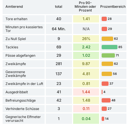
Pro 90-
Amtierend
total
Minuten oder
Prozentbereich
Prozent
40
1.41
Tore erhalten
28
Minuten pro kassiertes
64 Min.
N/A
29
Tor
9
26%
Zu Null Spiel
62
69
2.42
Tackles
85
29
1.02
Pässe abgefangen
71
281
9.87
Zweikämpfe
62
Gewonnene
137
4.81
56
Zweikämpfe
23
0.81
Zweikämpfe in der Luft
37
41
1.44
Ausgedribbelt
4
42
1.48
Befreiungsschläge
48
3
0.11
Verhinderte Schüsse
27
Gegnerische Elfmeter
1
0.04
14
verursacht