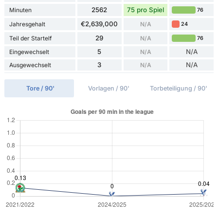
2562
75 pro Spiel
Minuten
76
€2,639,000
Jahresgehalt
N/A
24
29
Teil der Startelf
N/A
76
5
N/A
Eingewechselt
N/A
3
N/A
Ausgewechselt
N/A
Tore / 90'
Vorlagen / 90'
Torbeteiligung / 90'