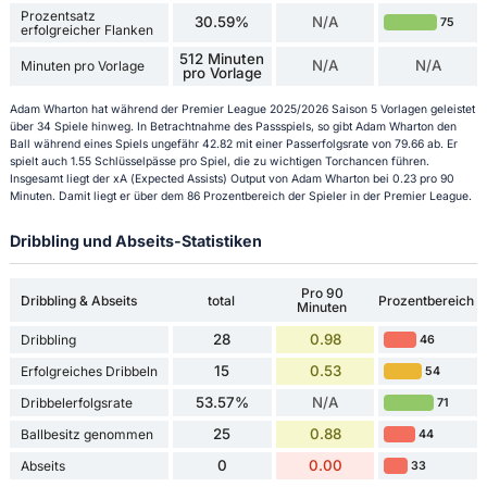
Prozentsatz
30.59%
N/A
75
erfolgreicher Flanken
512 Minuten
N/A
N/A
Minuten pro Vorlage
pro Vorlage
Adam Wharton hat während der Premier League 2025/2026 Saison 5 Vorlagen geleistet
über 34 Spiele hinweg. In Betrachtnahme des Passspiels, so gibt Adam Wharton den
Ball während eines Spiels ungefähr 42.82 mit einer Passerfolgsrate von 79.66 ab. Er
spielt auch 1.55 Schlüsselpässe pro Spiel, die zu wichtigen Torchancen führen.
Insgesamt liegt der xA (Expected Assists) Output von Adam Wharton bei 0.23 pro 90
Minuten. Damit liegt er über dem 86 Prozentbereich der Spieler in der Premier League.
Dribbling und Abseits-Statistiken
Pro 90
Dribbling & Abseits
total
Prozentbereich
Minuten
28
0.98
Dribbling
46
15
0.53
Erfolgreiches Dribbeln
54
53.57%
N/A
Dribbelerfolgsrate
71
25
0.88
Ballbesitz genommen
44
0
0.00
Abseits
33