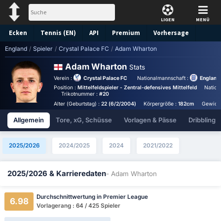
LIGEN
MENÜ
Ecken
Tennis (EN)
API
Premium
Vorhersage
England
/
Spieler
/
Crystal Palace FC
/
Adam Wharton
Adam Wharton
Stats
Verein :
Crystal Palace FC
Nationalmannschaft :
England
Position :
Mittelfeldspieler - Zentral-defensives Mittelfeld
Nationa
Trikotnummer :
#20
Alter (Geburtstag) :
22 (6/2/2004)
Körpergröße :
182cm
Gewicht
Allgemein
Tore, xG, Schüsse
Vorlagen & Pässe
Dribbling
2025/2026
2024/2025
2024
2021/2022
2025/2026 & Karrieredaten
- Adam Wharton
Durchschnittwertung in Premier League
6.98
Vorlagerang : 64 / 425 Spieler