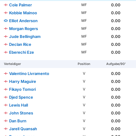
Cole Palmer
0.00
MF
Kobbie Mainoo
0.00
MF
Elliot Anderson
0.00
MF
Morgan Rogers
0.00
MF
Jude Bellingham
0.00
MF
Declan Rice
0.00
MF
Eberechi Eze
0.00
MF
Verteidiger
Position
Aufgabe/90'
Valentino Livramento
0.00
V
Harry Maguire
0.00
V
Fikayo Tomori
0.00
V
Djed Spence
0.00
V
Lewis Hall
0.00
V
John Stones
0.00
V
Dan Burn
0.00
V
Jarell Quansah
0.00
V