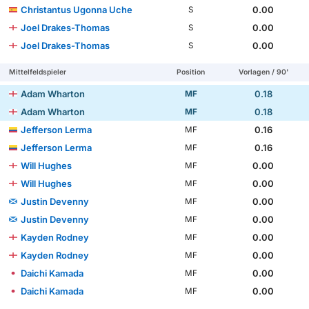
Christantus Ugonna Uche
0.00
S
Joel Drakes-Thomas
0.00
S
Joel Drakes-Thomas
0.00
S
Mittelfeldspieler
Position
Vorlagen / 90'
Adam Wharton
0.18
MF
Adam Wharton
0.18
MF
Jefferson Lerma
0.16
MF
Jefferson Lerma
0.16
MF
Will Hughes
0.00
MF
Will Hughes
0.00
MF
Justin Devenny
0.00
MF
Justin Devenny
0.00
MF
Kayden Rodney
0.00
MF
Kayden Rodney
0.00
MF
Daichi Kamada
0.00
MF
Daichi Kamada
0.00
MF