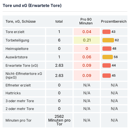
Tore und xG (Erwartete Tore)
Pro 90
Tore, xG, Schüsse
total
Prozentbereich
Minuten
1
0.04
Tore erzielt
43
6
0.21
Torbeteiligung
62
0
0
Heimspieltore
48
1
0.06
Auswärtstore
56
2.63
0.09
Erwartete Tore (xG)
44
Nicht-Elfmetertore xG
2.63
0.09
45
(npxG)
0
N/A
N/A
Elfmeter erzielt
0
N/A
N/A
Hattricks
0
N/A
N/A
3 oder mehr Tore
0
N/A
N/A
2 oder mehr Tore
2562
Minuten pro
N/A
N/A
Minuten pro Tor
Tor