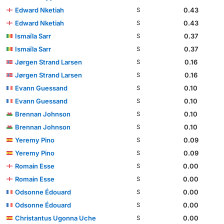
Edward Nketiah
0.43
S
Edward Nketiah
0.43
S
Ismaïla Sarr
0.37
S
Ismaïla Sarr
0.37
S
Jørgen Strand Larsen
0.16
S
Jørgen Strand Larsen
0.16
S
Evann Guessand
0.10
S
Evann Guessand
0.10
S
Brennan Johnson
0.10
S
Brennan Johnson
0.10
S
Yeremy Pino
0.09
S
Yeremy Pino
0.09
S
Romain Esse
0.00
S
Romain Esse
0.00
S
Odsonne Édouard
0.00
S
Odsonne Édouard
0.00
S
Christantus Ugonna Uche
0.00
S