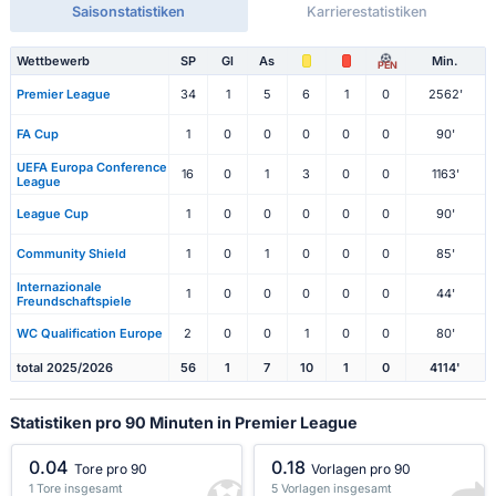
Saisonstatistiken
Karrierestatistiken
Wettbewerb
SP
Gl
As
Min.
PEN
Premier League
34
1
5
6
1
0
2562'
FA Cup
1
0
0
0
0
0
90'
UEFA Europa Conference
16
0
1
3
0
0
1163'
League
League Cup
1
0
0
0
0
0
90'
Community Shield
1
0
1
0
0
0
85'
Internazionale
1
0
0
0
0
0
44'
Freundschaftspiele
WC Qualification Europe
2
0
0
1
0
0
80'
total 2025/2026
56
1
7
10
1
0
4114'
Statistiken pro 90 Minuten in Premier League
0.04
0.18
Tore pro 90
Vorlagen pro 90
1 Tore insgesamt
5 Vorlagen insgesamt