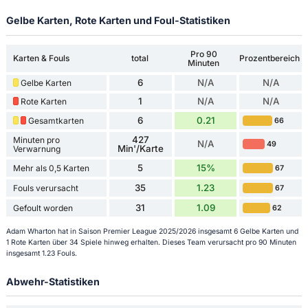
Gelbe Karten, Rote Karten und Foul-Statistiken
Pro 90
Karten & Fouls
total
Prozentbereich
Minuten
6
N/A
N/A
Gelbe Karten
1
N/A
N/A
Rote Karten
6
0.21
Gesamtkarten
66
427
Minuten pro
N/A
49
Min'/Karte
Verwarnung
5
15%
Mehr als 0,5 Karten
67
35
1.23
Fouls verursacht
67
31
1.09
Gefoult worden
62
Adam Wharton hat in Saison Premier League 2025/2026 insgesamt 6 Gelbe Karten und
1 Rote Karten über 34 Spiele hinweg erhalten. Dieses Team verursacht pro 90 Minuten
insgesamt 1.23 Fouls.
Abwehr-Statistiken