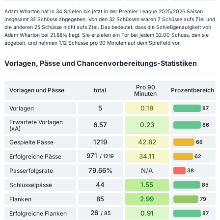
Adam Wharton hat in 34 Spielen bis jetzt in der Premier League 2025/2026 Saison
insgesamt 32 Schüsse abgegeben. Von den 32 Schüssen waren 7 Schüsse aufs Ziel und
die anderen 25 Schüsse nicht aufs Ziel. Das bedeutet, dass die Schießgenauigkeit von
Adam Wharton bei 21.88% liegt. Sie erzielen ein Tor bei jedem 32.00 Schuss, den sie
abgeben, und nehmen 1.12 Schüsse pro 90 Minuten auf dem Spielfeld vor.
Vorlagen, Pässe und Chancenvorbereitungs-Statistiken
Pro 90
Vorlagen und Pässe
total
Prozentbereich
Minuten
5
0.18
Vorlagen
87
Erwartete Vorlagen
6.57
0.23
86
(xA)
1219
42.82
Gespielte Pässe
66
971
34.11
Erfolgreiche Pässe
62
/ 1219
79.66%
N/A
Passerfolgsrate
38
44
1.55
Schlüsselpässe
85
85
2.99
Flanken
79
26
0.91
Erfolgreiche Flanken
87
/ 85