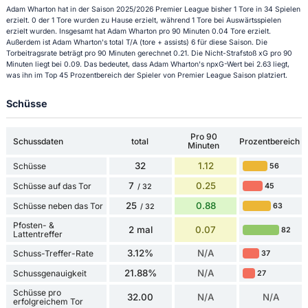
Adam Wharton hat in der Saison 2025/2026 Premier League bisher 1 Tore in 34 Spielen
erzielt. 0 der 1 Tore wurden zu Hause erzielt, während 1 Tore bei Auswärtsspielen
erzielt wurden. Insgesamt hat Adam Wharton pro 90 Minuten 0.04 Tore erzielt.
Außerdem ist Adam Wharton's total T/A (tore + assists) 6 für diese Saison. Die
Torbeitragsrate beträgt pro 90 Minuten gerechnet 0.21. Die Nicht-Strafstoß xG pro 90
Minuten liegt bei 0.09. Das bedeutet, dass Adam Wharton's npxG-Wert bei 2.63 liegt,
was ihn im Top 45 Prozentbereich der Spieler von Premier League Saison platziert.
Schüsse
Pro 90
Schussdaten
total
Prozentbereich
Minuten
32
1.12
Schüsse
56
7
0.25
Schüsse auf das Tor
45
/ 32
25
0.88
Schüsse neben das Tor
63
/ 32
Pfosten- &
2 mal
0.07
82
Lattentreffer
3.12%
N/A
Schuss-Treffer-Rate
37
21.88%
N/A
Schussgenauigkeit
27
Schüsse pro
32.00
N/A
N/A
erfolgreichem Tor