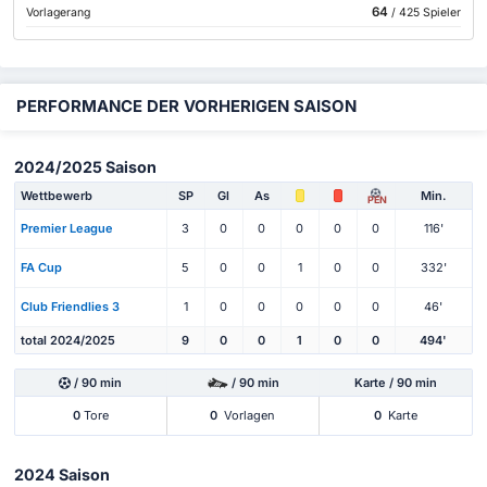
64
Vorlagerang
/ 425 Spieler
PERFORMANCE DER VORHERIGEN SAISON
2024/2025 Saison
Wettbewerb
SP
Gl
As
Min.
PEN
Premier League
3
0
0
0
0
0
116'
FA Cup
5
0
0
1
0
0
332'
Club Friendlies 3
1
0
0
0
0
0
46'
total 2024/2025
9
0
0
1
0
0
494'
/ 90 min
/ 90 min
Karte / 90 min
0
Tore
0
Vorlagen
0
Karte
2024 Saison