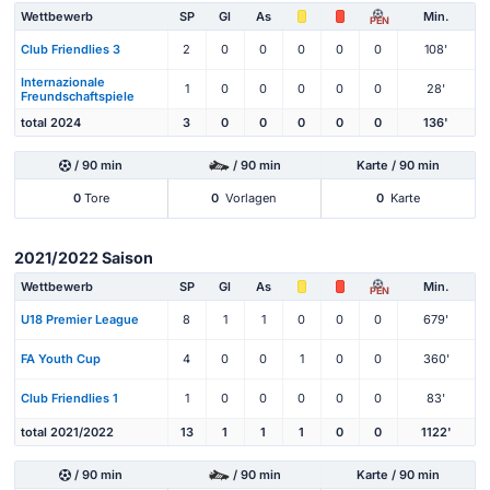
Wettbewerb
SP
Gl
As
Min.
PEN
Club Friendlies 3
2
0
0
0
0
0
108'
Internazionale
1
0
0
0
0
0
28'
Freundschaftspiele
total 2024
3
0
0
0
0
0
136'
/ 90 min
/ 90 min
Karte / 90 min
0
Tore
0
Vorlagen
0
Karte
2021/2022 Saison
Wettbewerb
SP
Gl
As
Min.
PEN
U18 Premier League
8
1
1
0
0
0
679'
FA Youth Cup
4
0
0
1
0
0
360'
Club Friendlies 1
1
0
0
0
0
0
83'
total 2021/2022
13
1
1
1
0
0
1122'
/ 90 min
/ 90 min
Karte / 90 min