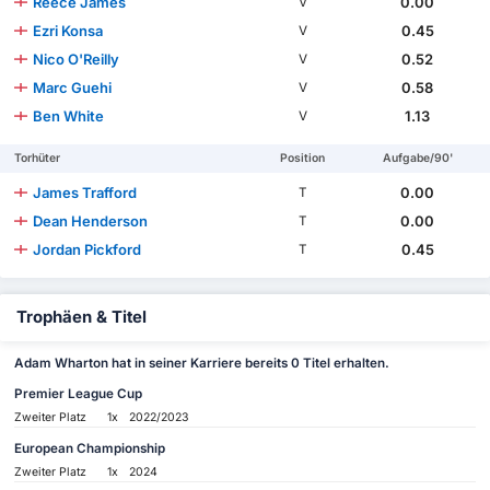
Reece James
0.00
V
Ezri Konsa
0.45
V
Nico O'Reilly
0.52
V
Marc Guehi
0.58
V
Ben White
1.13
V
Torhüter
Position
Aufgabe/90'
James Trafford
0.00
T
Dean Henderson
0.00
T
Jordan Pickford
0.45
T
Trophäen & Titel
Adam Wharton hat in seiner Karriere bereits 0 Titel erhalten.
Premier League Cup
Zweiter Platz
1x
2022/2023
European Championship
Zweiter Platz
1x
2024