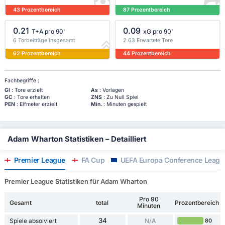
43 Prozentbereich
87 Prozentbereich
0.21
0.09
T+A pro 90'
xG pro 90'
6 Torbeiträge insgesamt
2.63 Erwartete Tore
62 Prozentbereich
44 Prozentbereich
Fachbegriffe :
Gl
: Tore erzielt
As
: Vorlagen
GC
: Tore erhalten
ZNS
: Zu Null Spiel
PEN
: Elfmeter erzielt
Min.
: Minuten gespielt
Adam Wharton Statistiken – Detailliert
Premier League
FA Cup
UEFA Europa Conference Leagu
Premier League Statistiken für Adam Wharton
Pro 90
Gesamt
total
Prozentbereich
Minuten
34
Spiele absolviert
N/A
80