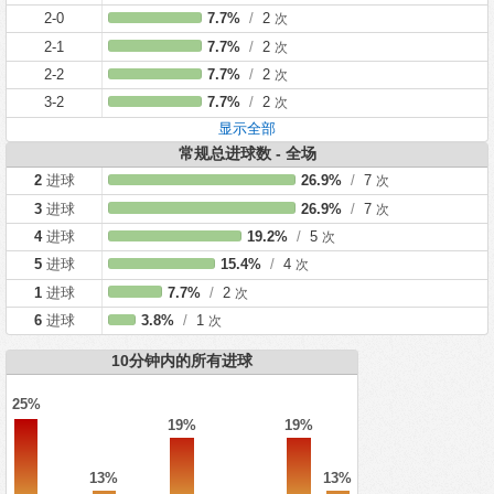
2-0
7.7%
/
2
次
2-1
7.7%
/
2
次
2-2
7.7%
/
2
次
3-2
7.7%
/
2
次
显示全部
常规总进球数 - 全场
2
进球
26.9%
/
7
次
3
进球
26.9%
/
7
次
4
进球
19.2%
/
5
次
5
进球
15.4%
/
4
次
1
进球
7.7%
/
2
次
6
进球
3.8%
/
1
次
10分钟内的所有进球
25%
19%
19%
13%
13%