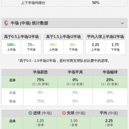
50%
上下半场均得分
中场 (中场) 统计数据
高于0.5上半场/2半场
高于1.5上半场/2半场
平均入球上半场/2半场
100
75
50
50
2.25
1.75
%
%
%
%
上半场
下半场
上半场
下半场
上半场
下半场
*高于0.5 - 1.5半场/2半场，是针对两支球队在比赛中的进球。
半场获胜
半场平局
半场输球
75%
0%
25%
总体
(3 / 26 赛事)
(0 / 26 赛事)
(1 / 26 赛事)
0%
0%
0%
主场
75%
0%
25%
客场
进球
(中场)
失球
(中场)
平均
(中场)
1.25
1.00
2.25
总体
/ 赛事
/ 赛事
/ 赛事