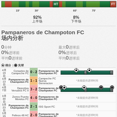
HT
FT
15'
30'
60'
75'
92%
8%
上半场
下半场
Pampaneros de Champoton FC
场内分析
0
0
分钟
最大
进球后
0%
0%
进球前
进球后
0
0
平均
进球前
平均
进球后
得分
|
失球
4月
Corsarios de
Pampaneros de
0 - 2
HT
FT
19
Campeche FC
Champoton FC
日
Campeche FC
4月
Pampaneros de
1 - 1
*未能提供进球时间
Nueva
13
Champoton FC
Generacion
日
4月
Deportiva
Pampaneros de
3 - 2
HT
FT
7日
Venados FC II
Champoton FC
3月
Zorros Puerto
Pampaneros de
4 - 0
*未能提供进球时间
30
Morelos FC
Champoton FC
日
3月
Pampaneros de
2 - 1
*未能提供进球时间
ISG Sport FC
23
Champoton FC
日
3月
Pampaneros de
2 - 0
*未能提供进球时间
Felinos 48 AC
15
Champoton FC