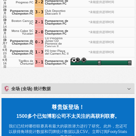
Pampaneros de
2 - 2
*未能提供进球时间
Progreso FC
月
Champoton FC
28
10
日
Pampaneros de
Club Deportivo
3 - 3
*未能提供进球时间
月
Champoton FC
Zitacuaro II
21
10
日
Boston Cancun
Pampaneros de
2 - 1
*未能提供进球时间
月
FC
Champoton FC
14
10
日
Mons Calpe SC
Pampaneros de
2 - 0
*未能提供进球时间
月
Yucatan
Champoton FC
11
CD Pioneros
10
日
Pampaneros de
Junior CD
0 - 3
*未能提供进球时间
月7
Champoton FC
Pioneros de
Cancun II
日
9月
Pampaneros de
PD Inter Playa
1 - 3
*未能提供进球时间
23
Champoton FC
del Carmen AC II
日
9月
Tigrillos de
Pampaneros de
3 - 1
HT
FT
16
Chetumal
Champoton FC
日
全场 (全场) 统计数据
尊贵版登场！
1500多个已知博彩公司不太关注的高获利联赛。
我们已经对哪些联赛具有最大的获胜潜力进行了研究。此外，您还可
以获得角球统计数据和罚牌统计数据以及CSV。立即订阅FootyStats