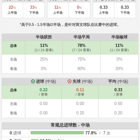
22
33
11
0
0.33
0.33
%
%
%
%
上半场
下半场
上半场
下半场
上半场
下半场
*高于0.5 - 1.5半场/2半场，是针对两支球队在比赛中的进球。
半场获胜
半场平局
半场输球
11%
78%
11%
总体
(1 / 24 赛事)
(7 / 24 赛事)
(1 / 24 赛事)
25%
75%
0%
主场
0%
80%
20%
客场
进球
(中场)
失球
(中场)
平均
(中场)
0.22
0.11
0.33
总体
/ 赛事
/ 赛事
/ 赛事
0.50
0.00
0.50
主场
0.00
0.20
0.20
客场
常规总进球数 - 中场
0
进球
77.8%
/
7
次