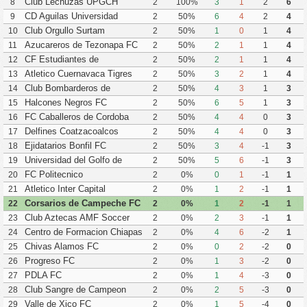
Club Lechuzas UPGCH
8
2
100%
3
1
2
6
CD Aguilas Universidad
9
2
50%
6
4
2
4
Autonoma de Guerrero
Club Orgullo Surtam
10
2
50%
1
0
1
4
Azucareros de Tezonapa FC
11
2
50%
2
1
1
4
CF Estudiantes de
12
2
50%
2
1
1
4
Atlacomulco
Atletico Cuernavaca Tigres
13
2
50%
3
2
1
4
Yautepec
Club Bombarderos de
14
2
50%
4
3
1
3
Tecamac
Halcones Negros FC
15
2
50%
6
5
1
3
FC Caballeros de Cordoba
16
2
50%
4
4
0
3
Delfines Coatzacoalcos
17
2
50%
4
4
0
3
Ejidatarios Bonfil FC
18
2
50%
3
4
-1
3
Universidad del Golfo de
19
2
50%
5
6
-1
3
Mexico FC
FC Politecnico
20
2
0%
0
1
-1
1
Atletico Inter Capital
21
2
0%
1
2
-1
1
Corsarios de Campeche FC
22
2
0%
1
2
-1
1
Club Aztecas AMF Soccer
23
2
0%
2
3
-1
1
Aragon
Centro de Formacion Chiapas
24
2
0%
4
6
-2
1
Futbol
Chivas Alamos FC
25
2
0%
0
2
-2
0
Progreso FC
26
2
0%
1
3
-2
0
PDLA FC
27
2
0%
1
4
-3
0
Club Sangre de Campeon
28
2
0%
2
5
-3
0
Valle de Xico FC
29
2
0%
1
5
-4
0