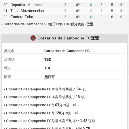
Deportivo Metepec
30
2
0%
0
5
-5
0
Eurosoccer FC
Tlapa Mazatecochco
31
2
0%
2
7
-5
0
Cantera Coka
32
2
0%
0
8
-8
0
•
Corsarios de Campeche FC位于Liga TDP积分表的2位置
Corsarios de Campeche FC速覽
英文名
Corsarios de Campeche FC
足球场
TBD
城市
TBD
国家
墨西哥
34
•
Corsarios de Campeche FC
本赛季总共进了
球。
18
•
Corsarios de Campeche FC
本赛季总共失了
球。
63
•
Corsarios de Campeche FC
每
分钟进一球
120
•
Corsarios de Campeche FC
每
分钟失一球
1.42
•
Corsarios de Campeche FC
每场比赛平均得分
进球
0.75
•
Corsarios de Campeche FC
每场比赛平均失球数