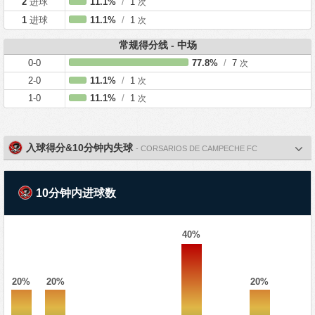
2
进球
11.1%
/
1
次
1
进球
11.1%
/
1
次
常规得分线 - 中场
0-0
77.8%
/
7
次
2-0
11.1%
/
1
次
1-0
11.1%
/
1
次
入球得分&10分钟内失球
- CORSARIOS DE CAMPECHE FC
10分钟内进球数
40%
20%
20%
20%