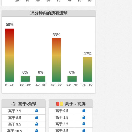
20'
30'
40'
50'
60'
70'
80'
90'
15分钟内的所有进球
50%
33%
17%
0%
0%
0%
0' - 15'
16' - 30'
31' - 45'
46' - 60'
61' - 75'
76' - 90'
高于 - 罚牌
高于-角球
高于 0.5
高于 7.5
高于 1.5
高于 8.5
高于 2.5
高于 9.5
高于 3.5
高于 10.5