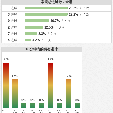
常规总进球数 - 全场
1
进球
29.2%
/
7
次
3
进球
29.2%
/
7
次
0
进球
16.7%
/
4
次
2
进球
12.5%
/
3
次
7
进球
8.3%
/
2
次
4
进球
4.2%
/
1
次
10分钟内的所有进球
33%
33%
17%
17%
0%
0%
0%
0%
0%
0' - 10'
11' -
21' -
31' -
41' -
51' -
61' -
71' -
81' -