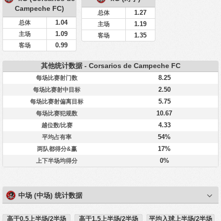
Campeche FC)
1.27
总体
1.04
总体
1.19
主场
1.09
主场
1.35
客场
0.99
客场
其他统计数据 - Corsarios de Campeche FC
8.25
每场比赛射门数
2.50
每场比赛射中目标
5.75
每场比赛射偏离目标
10.67
每场比赛犯规数
4.33
越位数/比赛
54%
平均占有率
17%
两队都得分&赢
0%
上下半场均得分
中场 (中场) 统计数据
高于0.5上半场/2半场
高于1.5上半场/2半场
平均入球上半场/2半场