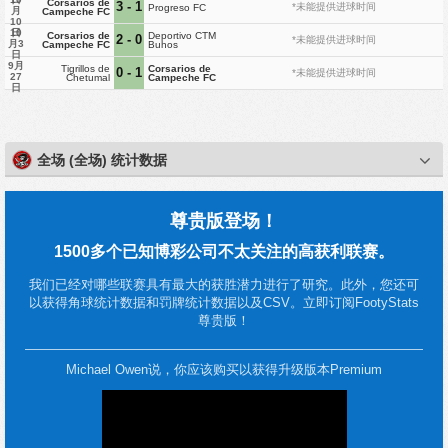
Corsarios de
3 - 1
*未能提供进球时间
Progreso FC
月
Campeche FC
10
10
日
Corsarios de
Deportivo CTM
2 - 0
*未能提供进球时间
月3
Campeche FC
Buhos
日
9月
Tigrillos de
Corsarios de
0 - 1
*未能提供进球时间
27
Chetumal
Campeche FC
日
全场 (全场) 统计数据
尊贵版登场！
1500多个已知博彩公司不太关注的高获利联赛。
我们已经对哪些联赛具有最大的获胜潜力进行了研究。此外，您还可
以获得角球统计数据和罚牌统计数据以及CSV。立即订阅FootyStats
尊贵版！
Michael Owen说，你应该购买以获得升级版本Premium