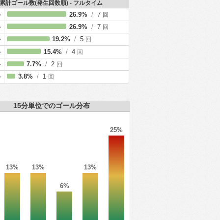
累計ゴール数(発生回数順) - フルタイム
ル
26.9%
/
7
回
ル
26.9%
/
7
回
ル
19.2%
/
5
回
ル
15.4%
/
4
回
ル
7.7%
/
2
回
ル
3.8%
/
1
回
15分単位でのゴール分布
25%
13%
13%
13%
6%