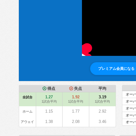
プレミアム会員になる
得点
失点
平均
オーバ
1.27
1.92
3.19
全試合
オーバ
1試合平均
1試合平均
1試合平均
オーバ
1.15
1.77
2.92
ホーム
オーバ
1.38
2.08
3.46
アウェイ
オーバ