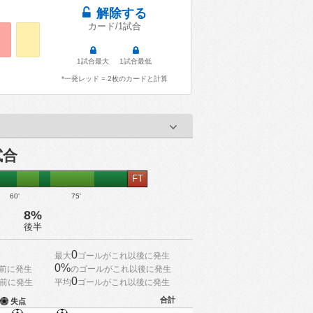
解除する
カード/1試合
1試合最大
1試合最低
*一発レッド = 2枚のカードと計算
試合
FT
60'
75'
8%
後半
0
最大
ゴールがこれ以後に発生
0%
前に発生
のゴールがこれ以後に発生
0
前に発生
平均
ゴールがこれ以後に発生
合計
失点