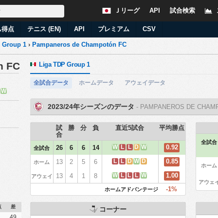
Ｊリーグ
API
試合検索
ム得点
テニス (EN)
API
プレミアム
CSV
 Group 1
›
Pampaneros de Champotón FC
n FC
Liga TDP Group 1
全試合データ
ホームデータ
アウェイデータ
W
2023/24年シーズンのデータ
- PAMPANEROS DE CHAM
試
勝
分
負
直近5試合
平均勝点
合
全試合
W
L
L
D
W
0.92
26
6
6
14
全試合
L
L
D
W
D
0.85
13
2
5
6
ホーム
ホーム
W
L
L
L
W
1.00
13
4
1
8
アウェイ
アウェ
-1%
ホームアドバンテージ
点
差
コーナー
49