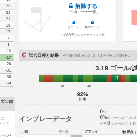
解除する
39
平均コーナー数
31
21
19
自チーム
相手チーム
17
* 1試合平均のコーナーキック数
7
1
-15
試合日程と結果
- PAMPANEROS DE CHAMPOTÓN FC
-17
-26
3.19 ゴール/
-31
-35
HT
-60
15'
30'
92%
前半
シーズン結
0
分
0%
インプレーデータ
のゴールがこれ以
計は、
0
ンクイ
平均
ゴールがこれ以
日程
ホーム
アウェイ
得点
|
アは
1.27