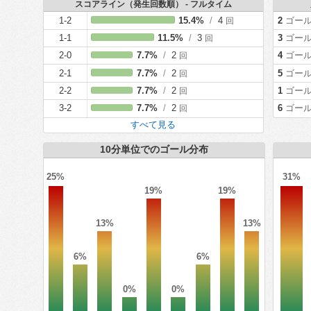
スコアライン（発生回数順） - フルタイム
1-2
15.4%
/
4
2
ゴー
回
1-1
11.5%
/
3
3
ゴー
回
2-0
7.7%
/
2
4
ゴー
回
2-1
7.7%
/
2
5
ゴー
回
2-2
7.7%
/
2
1
ゴー
回
3-2
7.7%
/
2
6
ゴー
回
すべて見る
10分単位でのゴール分布
25%
31%
19%
19%
13%
13%
6%
6%
0%
0%