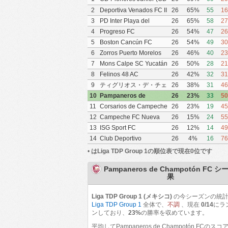
Pioneros de Cancún II)
2
Deportiva Venados FC II
26
65%
55
16
3
PD Inter Playa del
26
65%
58
27
Carmen AC II
4
Progreso FC
26
54%
47
26
5
Boston Cancún FC
26
54%
49
30
6
Zorros Puerto Morelos
26
46%
40
23
FC
7
Mons Calpe SC Yucatán
26
50%
28
21
8
Felinos 48 AC
26
42%
32
31
9
ティグリオス・デ・チェ
26
38%
31
46
トゥマル
10
Pampaneros de
26
23%
33
50
Champotón FC
11
Corsarios de Campeche
26
23%
19
45
FC
12
Campeche FC Nueva
26
15%
24
55
Generación
13
ISG Sport FC
26
12%
14
49
14
Club Deportivo
26
4%
16
76
Zitácuaro II
•
はLiga TDP Group 1の順位表で現在0位です
Pampaneros de Champotón FC 
果
Liga TDP Group 1 (メキシコ)
の今シーズンの統
Liga TDP Group 1
全体で、
不調
、現在
0/14
にラ
ンしており、
23%
の勝率を収めています。
平均してPampaneros de Champotón FCのスコ