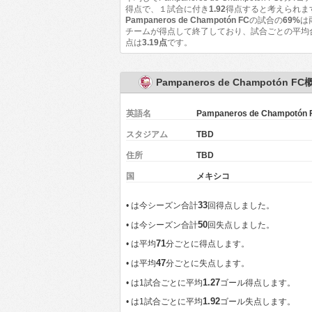
得点で、１試合に付き
1.92
得点すると考えられま
Pampaneros de Champotón FC
の試合の
69%
は
チームが得点して終了しており、試合ごとの平均
点は
3.19点
です。
Pampaneros de Champotón FC
英語名
Pampaneros de Champotón 
スタジアム
TBD
住所
TBD
国
メキシコ
33
•
は今シーズン合計
回得点しました。
50
•
は今シーズン合計
回失点しました。
71
•
は平均
分ごとに得点します。
47
•
は平均
分ごとに失点します。
1.27
•
は1試合ごとに平均
ゴール得点します。
1.92
•
は1試合ごとに平均
ゴール失点します。