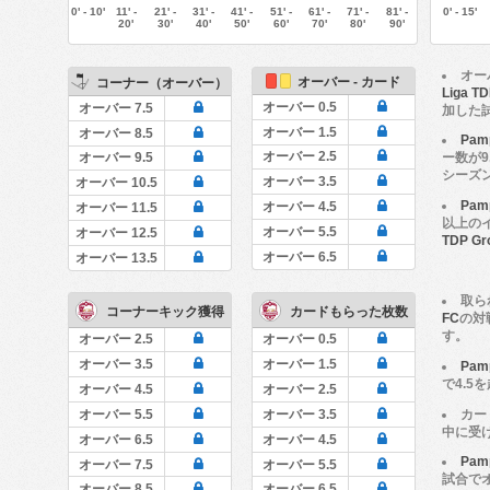
0' - 10'
11' -
21' -
31' -
41' -
51' -
61' -
71' -
81' -
0' - 15'
20'
30'
40'
50'
60'
70'
80'
90'
オー
オーバー - カード
コーナー（オーバー）
Liga TD
オーバー 0.5
オーバー 7.5
加した
オーバー 1.5
オーバー 8.5
Pam
オーバー 2.5
ー数が9.
オーバー 9.5
シーズ
オーバー 3.5
オーバー 10.5
Pam
オーバー 4.5
オーバー 11.5
以上の
オーバー 5.5
オーバー 12.5
TDP Gr
オーバー 6.5
オーバー 13.5
取ら
コーナーキック獲得
カードもらった枚数
FC
の対
す。
オーバー 2.5
オーバー 0.5
オーバー 3.5
オーバー 1.5
Pam
で4.
オーバー 4.5
オーバー 2.5
カー
オーバー 5.5
オーバー 3.5
中に受
オーバー 6.5
オーバー 4.5
Pam
オーバー 7.5
オーバー 5.5
試合で
オーバー 8.5
オーバー 6.5