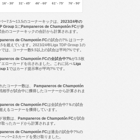
16' - 30'
31' - 45'
46' - 60'
61' - 75'
76' - 90'
バー7.5〜13.5のコーナーキックは、
2023/24年の
P Group 1
に
Pampaneros de Champotón FC
が参
試合のコーナーキックの合計から計算されます。
paneros de Champotón FC
の試合の?% はコーナ
5を超えています。2023/24年Liga TDP Group 1の
ンでは、コーナー数9.5以上の試合は平均?%です。
paneros de Champotón FCの全試合中?%
が3.5枚
イエローカードを出されました。これに比べ
Liga
oup 1
ではカード提示率が平均?%です。
れたコーナー数は、
Pampaneros de Champotón
戦相手が試合中に獲得したコーナーから計算されま
paneros de Champotón FC
は全試合中?％の試合
5を超えるコーナーを獲得しています。
ド枚数は、
Pampaneros de Champotón FC
が試合
け取ったカードから計算されます。
paneros de Champotón FC
は過去の試合中?%の
オーバー2.5カードを受け取りました。