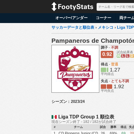
オーバー/アンダー
コーナー
両チー
サッカーデータと順位表
›
メキシコ
›
Liga TDP
Pampaneros de Champotó
調子
-
不調
試合結果表
0.92
W
L
L
D
得点
-
普通
1.27
平均得点
失点
-
とても不調
1.92
平均失点
シーズン :
2023/24
Liga TDP Group 1 順位表
現在シーズン終了 - 182 / 182が試合終了
#
チーム
試合
勝率
得点
失
1
CD Pioneros Junior (CD
26
69%
69
20