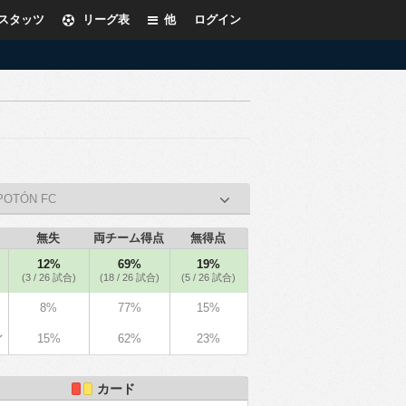
スタッツ
リーグ表
他
ログイン
POTÓN FC
無失
両チーム得点
無得点
12%
69%
19%
(3 / 26 試合)
(18 / 26 試合)
(5 / 26 試合)
8%
77%
15%
15%
62%
23%
イ
カード