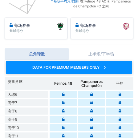
* 每场平均角球数h
在 Felinos 48 AC 和 Pampaneros
de Champoton FC 之间
每场赛事
每场赛事
角球得分
角球得分
总角球数
上半场/下半场
DATA FOR PREMIUM MEMBERS ONLY
赛事角球
Pampaneros
Felinos 48
平均
Champotón
大球6
高于7
高于8
高于9
高于10
高于11