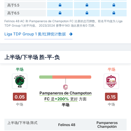
高于5.5
高于6.5
Felinos 48 AC 和 Pampaneros de Champoton FC 比赛的总罚牌数。联名平均值为 Liga
TDP Group 1 的平均值。 2023/2024 赛季中140 场比赛共有0 罚牌。
Liga TDP Group 1 黄/红牌统计数据
上半场/下半场 胜-平-负
半场
半场
Pampaneros de Champoton
0.05
0.15
FC
是
+200%
更好
方面
中场
中场
半场
上半场/下半场 阵式
Pampaneros
Felinos 48
Champotón