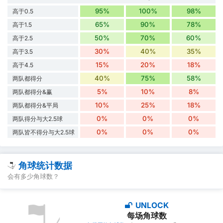
95%
100%
98%
高于0.5
65%
90%
78%
高于1.5
50%
70%
60%
高于2.5
30%
40%
35%
高于3.5
15%
20%
18%
高于4.5
40%
75%
58%
两队都得分
5%
10%
8%
两队都得分&赢
10%
25%
18%
两队都得分&平局
0%
0%
0%
两队得分与大2.5球
0%
0%
0%
两队皆不得分与大2.5球
角球统计数据
会有多少角球数？
UNLOCK
每场角球数