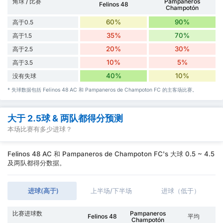
角球 / 比赛
Pampaneros
Felinos 48
Champotón
60%
90%
高于0.5
35%
70%
高于1.5
20%
30%
高于2.5
10%
5%
高于3.5
40%
10%
没有失球
* 失球数据包括 Felinos 48 AC 和 Pampaneros de Champoton FC 的主客场比赛。
大于 2.5球 & 两队都得分预测
本场比赛有多少进球？
Felinos 48 AC 和 Pampaneros de Champoton FC's 大球 0.5 ~ 4.5
及两队都得分数据。
进球(高于)
上半场/下半场
进球（低于）
比赛进球数
Pampaneros
Felinos 48
平均
Champotón