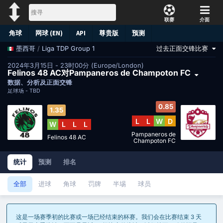
联赛
介面
角球
网球 (EN)
API
尊贵版
预测
/
Liga TDP Group 1
过去正面交锋比赛
墨西哥
2024年3月15日 - 23时00分 (Europe/London)
Felinos 48 AC对Pampaneros de Champoton FC
数据、分析及正面交锋
足球场 -
TBD
0.85
1.35
L
L
W
D
W
L
L
L
Pampaneros de
Felinos 48 AC
Champoton FC
统计
预测
排名
全部
进球
角球
罚牌
半埸
球员
这是一场赛季初的比赛或一场已经结束的杯赛。我们会在比赛结束 3 天