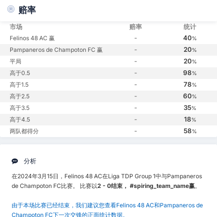
赔率
市场
赔率
统计
-
40
Felinos 48 AC 赢
%
-
20
Pampaneros de Champoton FC 赢
%
-
20
平局
%
-
98
高于0.5
%
-
78
高于1.5
%
-
60
高于2.5
%
-
35
高于3.5
%
-
18
高于4.5
%
-
58
两队都得分
%
分析
在2024年3月15日，Felinos 48 AC在Liga TDP Group 1中与Pampaneros
de Champoton FC比赛。 比赛以
2 - 0结束， #spiring_team_name赢
。
由于本场比赛已经结束，我们建议您查看Felinos 48 AC和Pampaneros de
Champoton FC下一次交锋的正面统计数据。