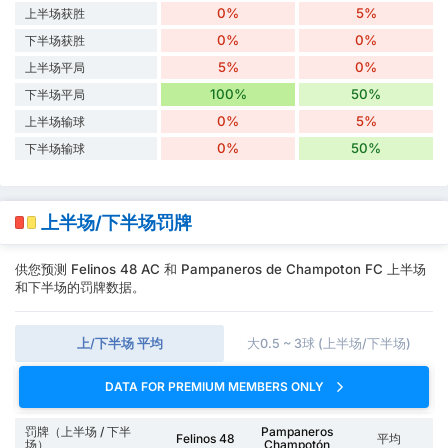
0%
5%
上半场获胜
0%
0%
下半场获胜
5%
0%
上半场平局
100%
50%
下半场平局
0%
5%
上半场输球
0%
50%
下半场输球
上半场/下半场罚牌
供您预测 Felinos 48 AC 和 Pampaneros de Champoton FC 上半场
和下半场的罚牌数据。
上/下半场 平均
大0.5 ~ 3球 (上半场/下半场)
DATA FOR PREMIUM MEMBERS ONLY
罚牌（上半场 / 下半
Pampaneros
Felinos 48
平均
场）
Champotón