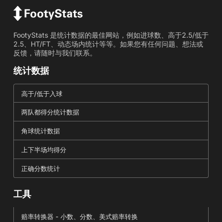
FootyStats 是统计数据的最佳网站，例如进球数、高于2.5/低于
2.5、HT/FT、动态场内统计等等。如果您有任何问题、想法或
反馈，请随时与我们联系。
统计数据
高于/低于入球
两队都得分统计数据
角球统计数据
上下半场均得分
正确分数统计
工具
赔率转换器 - 小数、分数、美式赔率转换