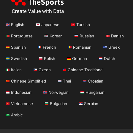
English
Japanese
Turkish
Portuguese
Korean
Russian
Danish
Spanish
French
Romanian
Greek
Swedish
Polish
German
Dutch
Italian
Czech
Chinese Traditional
Chinese Simplified
Thai
Croatian
Indonesian
Norwegian
Hungarian
Vietnamese
Bulgarian
Serbian
Arabic