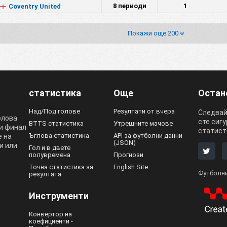
8 периоди
1
Coventry United
Покажи още 200
статистика
Още
Остан
Над/Под голове
Резултати от вчера
Следвайт
олова
сте сигу
BTTS статистика
Утрешните мачове
 и финал
статисти
Ъглова статистика
API за футболни данни
е на
(JSON)
и или
Гол и в двете
полувремена
Прогнози
Точна статистика за
English Site
Футболни
резултата
Инструменти
Конвертор на
коефициенти -