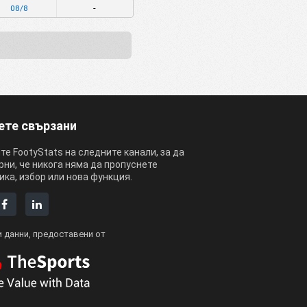
-
08/8
ете свързани
е FootyStats на следните канали, за да
рни, че никога няма да пропуснете
ка, избор или нова функция.
 данни, предоставени от