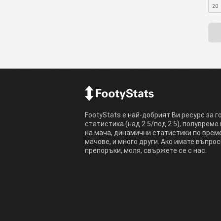
20
FootyStats е най-добрият Ви ресурс за г
статистика (над 2.5/под 2.5), полувреме
на мача, динамични статистики по врем
мачове, и много други. Ако имате въпрос
препоръки, моля, свържете се с нас.