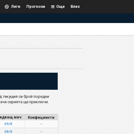
Лиги
Прогнози
Още
Влез
д текущия си брой поредни
наче серията ще приключи.
едващ мач
Коефициенти
-
09/8
-
08/8