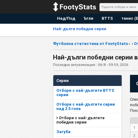
Над/Под
Ъгли
BTTS
тенис (
Най-дълги победни серии
Футболна статистика от FootyStats
›
›
О
Най-дълги победни серии 
Последна актуализация : 06/8 - 09:59, 2026
Серии
Отбори с най-дългите BTTS
серии
Спи
Отбори с най-дългите серии
поб
над 2.5 гола
Пок
Отбори с най-дългите
победни серии
1
Загуба
2