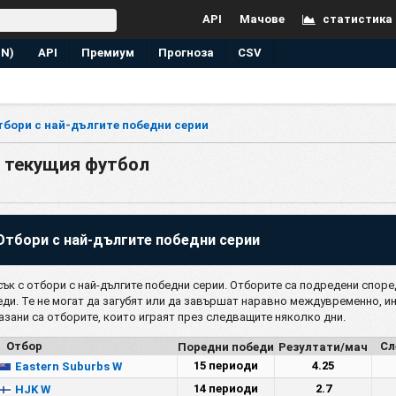
API
Мачове
статистика
EN)
API
Премиум
Прогноза
CSV
тбори с най-дългите победни серии
в текущия футбол
Отбори с най-дългите победни серии
сък с отбори с най-дългите победни серии. Отборите са подредени споре
еди. Те не могат да загубят или да завършат наравно междувременно, и
азани са отборите, които играят през следващите няколко дни.
Отбор
Поредни победи
Резултати/мач
Сл
15 периоди
4.25
Eastern Suburbs W
14 периоди
2.7
HJK W