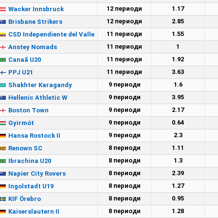
12 периоди
1.17
Wacker Innsbruck
12 периоди
2.85
Brisbane Strikers
11 периоди
1.55
CSD Independiente del Valle
11 периоди
1
Anstey Nomads
11 периоди
1.92
Canaã U20
11 периоди
3.63
PPJ U21
9 периоди
1.6
Shakhter Karagandy
9 периоди
3.95
Hellenic Athletic W
9 периоди
2.17
Boston Town
9 периоди
0.64
Gyirmót
9 периоди
2.3
Hansa Rostock II
8 периоди
1.11
Renown SC
8 периоди
1.3
Ibrachina U20
8 периоди
2.39
Napier City Rovers
8 периоди
1.27
Ingolstadt U19
8 периоди
0.95
KIF Örebro
8 периоди
1.28
Kaiserslautern II