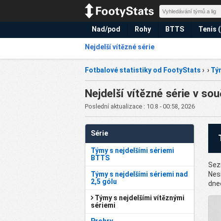
Nad/pod
Rohy
BTTS
Tenis 
Nejdelší vítězné série
Fotbalové statistiky od FootyStats
›
›
Tým
Nejdelší vítězné série v s
Poslední aktualizace : 10.8 - 00:58, 2026
Série
Týmy s nejdelšími sériemi
BTTS
Sez
Týmy s nejdelšími sériemi nad
Nesm
2,5 gólu
dne
Týmy s nejdelšími vítěznými
sériemi