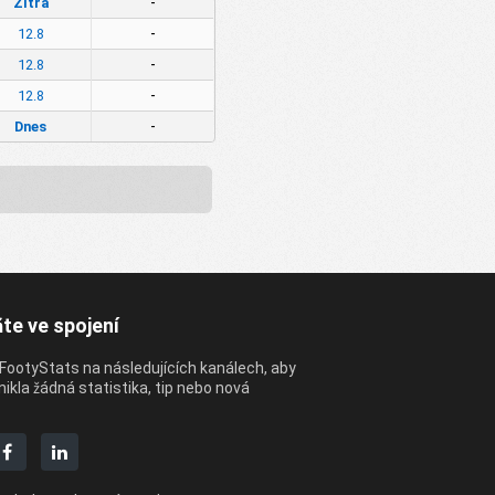
-
Zítra
-
12.8
-
12.8
-
12.8
-
Dnes
te ve spojení
 FootyStats na následujících kanálech, aby
ikla žádná statistika, tip nebo nová