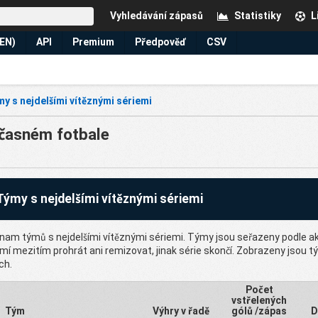
Vyhledávání zápasů
Statistiky
L
(EN)
API
Premium
Předpověď
CSV
y s nejdelšími vítěznými sériemi
oučasném fotbale
Týmy s nejdelšími vítěznými sériemi
nam týmů s nejdelšími vítěznými sériemi. Týmy jsou seřazeny podle akt
í mezitím prohrát ani remizovat, jinak série skončí. Zobrazeny jsou týmy
ch.
Počet
vstřelených
Tým
Výhry v řadě
gólů /zápas
D