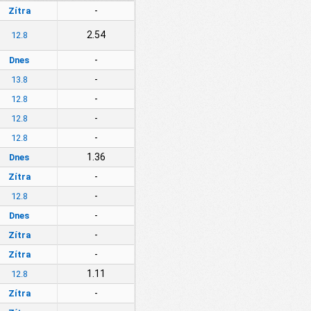
-
Zítra
2.54
12.8
-
Dnes
-
13.8
-
12.8
-
12.8
-
12.8
1.36
Dnes
-
Zítra
-
12.8
-
Dnes
-
Zítra
-
Zítra
1.11
12.8
-
Zítra