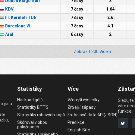
Donau Klagenfurt
7 časy
2
KDV
7 časy
1.64
III. Kerületi TUE
7 časy
2.6
Barcelona W
7 časy
4.1
Aral
6 časy
2
Zobrazit 200 Více
Statistiky
Více
Zůstaň
Nad/pod gólů
Včerejší výsledky
Sledujte
ko jsou
vám neun
Statistiky BTTS
Zítřejší zápasy
funkce.
áte
Statistiky rohových kopů
Fotbalová data API(JSON)
azbu,
Skóroval v obou
Predikce
poločasech
English Site
Statistika správného