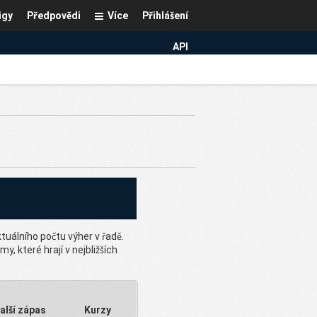
igy
Předpovědi
Více
Přihlášení
API
uálního počtu výher v řadě.
, které hrají v nejbližších
alší zápas
Kurzy