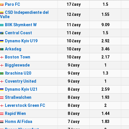
Paro FC
17 časy
1.5
CSD Independiente del
12 časy
1.55
Valle
BIIK Shymkent W
11 časy
9.09
Central Coast
11 časy
1.5
Dynamo Kyiv U19
10 časy
2.92
Arkadag
10 časy
3.46
Boston Town
10 časy
2.17
Biggleswade
9 časy
1
Ibrachina U20
9 časy
1.3
Coventry United
9 časy
1
Dynamo Kyiv U21
8 časy
2.59
Straßwalchen
8 časy
1.93
Leverstock Green FC
8 časy
2
Rapid Wien
8 časy
1.44
Homs Al Fidaa
7 časy
1.83