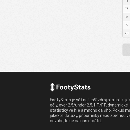
16
17
18
19
20
FootyStats je váš nejlepší zdroj statistik, ja
góly, over 2.5/under 2.5, HT/FT, dynamické
statistiky ve hře a mnoho dalšího. Pokud m
jakékoli dotazy, připomínky nebo zpětnou v
neváhejte se na nás obrátit.