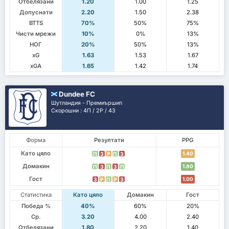
Отбелязани
1.20
1.00
1.25
Допуснати
2.20
1.50
2.38
BTTS
70%
50%
75%
Чисти мрежи
10%
0%
13%
НОГ
20%
50%
13%
xG
1.63
1.53
1.67
xGA
1.65
1.42
1.74
Dundee FC
Шутландия - Премиършип
Скорошни : 4П / 2P / 4З
Форма
Резултати
PPG
Като цяло
1.40
П
З
P
П
З
Домакин
1.80
П
З
П
З
П
Гост
1.00
З
P
П
P
З
Статистика
Като цяло
Домакин
Гост
Победа %
40%
60%
20%
Ср.
3.20
4.00
2.40
Отбелязани
1.80
2.20
1.40