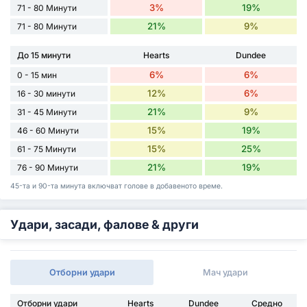
3%
19%
71 - 80 Минути
21%
9%
71 - 80 Минути
До 15 минути
Hearts
Dundee
6%
6%
0 - 15 мин
12%
6%
16 - 30 минути
21%
9%
31 - 45 Минути
15%
19%
46 - 60 Минути
15%
25%
61 - 75 Минути
21%
19%
76 - 90 Минути
45-та и 90-та минута включват голове в добавеното време.
Удари, засади, фалове & други
Отборни удари
Мач удари
Отборни удари
Hearts
Dundee
Средно