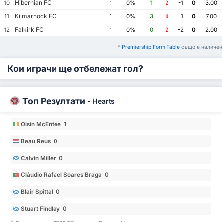
Hibernian FC
10
1
0%
1
2
-1
0
3.00
Kilmarnock FC
11
1
0%
3
4
-1
0
7.00
Falkirk FC
12
1
0%
0
2
-2
0
2.00
*
Premiership Form Table
също е наличен
Кои играчи ще отбележат гол?
Топ Резултати
-
Hearts
Oisin McEntee 1
Beau Reus 0
Calvin Miller 0
Cláudio Rafael Soares Braga 0
Blair Spittal 0
Stuart Findlay 0