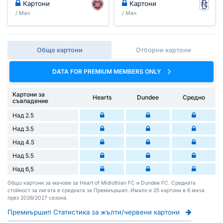
Картони
Картони
/ Мач
/ Мач
Общо картони
Отборни картони
DATA FOR PREMIUM MEMBERS ONLY
Картони за
Hearts
Dundee
Средно
съвпадение
Над 2.5
Над 3.5
Над 4.5
Над 5.5
Над 6,5
Общо картони за мачове за Heart of Midlothian FC и Dundee FC. Средната
стойност за лигата е средната за Премиършип. Имало е 25 картони в 6 мача
през 2026/2027 сезона.
Премиършип Статистика за жълти/червени картони