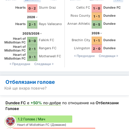
Hearts
Sturm Graz
Celtic FC
Dundee FC
0 - 2
1 - 0
Ross County
Dundee
1 - 1
2026
Annan Athletic
Dundee
Hearts
Rayo Vallecano
0 - 5
2 - 1
2026
2025/2026
Heart of
Brechin City
Dundee
Falkirk FC
1 - 1
3 - 0
Midlothian FC
Heart of
Livingston
Dundee
Rangers FC
2 - 0
2 - 1
Midlothian FC
Heart of
Предходни
Следващи
Motherwell FC
3 - 1
Midlothian FC
Предходни
Следващи
Отбелязани голове
Кой ще вкара повече?
Dundee FC
е
+50%
по-добре
по отношение на
Отбелязани
Голове
1.2 Голове / Мач
Heart of Midlothian FC (Домакин)