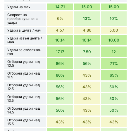
14.71
15.00
15.00
Удари на мач
Скорост на
6%
13%
10%
преобразуване на
удара
4.57
4.86
5.00
Удари в целта / мач
Удари извън целта /
10.14
10.14
10.00
мач
Удари за отбелязан
17.17
7.50
12
гол
Отборни удари над
86%
56%
71%
10.5
Отборни удари над
86%
43%
65%
11.5
Отборни удари над
56%
43%
50%
12.5
Отборни удари над
56%
43%
50%
13.5
Отборни удари над
56%
43%
50%
14.5
Отборни удари над
43%
43%
43%
15.5