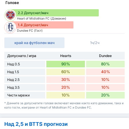
Голове
2.2 Допуснат/мач
Heart of Midlothian FC (Домакин)
1.4 Допуснат/мач
Dundee FC (Гост)
край на футболен мач
1ч/2ч
Допуснато / игра
Hearts
Dundee
90%
80%
Над 0.5
60%
40%
Над 1.5
30%
10%
Над 2.5
20%
10%
Над 3.5
10%
20%
Чисти мрежи
* Данните за допуснатите голове включват мачове както като домакини, така и
като гости, изиграни от Heart of Midlothian FC и Dundee FC.
Над 2,5 и BTTS прогнози