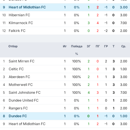
Heart of Midlothian FC
9
1
0%
1
2
-1
0
3.00
Hibernian FC
10
1
0%
1
2
-1
0
3.00
Kilmarnock FC
11
1
0%
3
4
-1
0
7.00
Falkirk FC
12
1
0%
0
2
-2
0
2.00
Отбор
Иг
Победа
ЗГ
ПГ
ГР
Т
Ср.
%
Saint Mirren FC
1
1
100%
2
0
2
3
2.00
Celtic FC
2
1
100%
1
0
1
3
1.00
Aberdeen FC
3
1
100%
2
1
1
3
3.00
Motherwell FC
4
1
100%
2
1
1
3
3.00
Saint Johnstone FC
5
1
100%
4
3
1
3
7.00
Dundee United FC
6
1
0%
1
1
0
1
2.00
Rangers FC
7
1
0%
1
1
0
1
2.00
Dundee FC
8
1
0%
0
1
-1
0
1.00
Heart of Midlothian FC
9
1
0%
1
2
-1
0
3.00