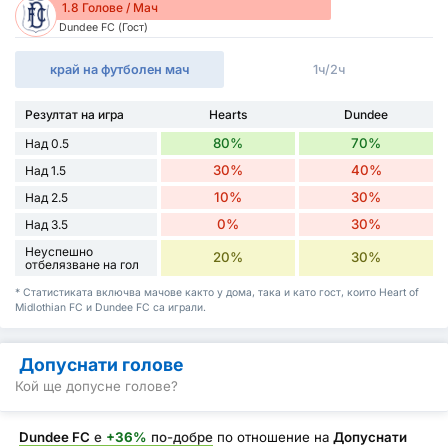
1.8 Голове / Мач
Dundee FC (Гост)
край на футболен мач
1ч/2ч
Резултат на игра
Hearts
Dundee
80%
70%
Над 0.5
30%
40%
Над 1.5
10%
30%
Над 2.5
0%
30%
Над 3.5
Неуспешно
20%
30%
отбелязване на гол
* Статистиката включва мачове както у дома, така и като гост, които Heart of
Midlothian FC и Dundee FC са играли.
Допуснати голове
Кой ще допусне голове?
Dundee FC
е
+36%
по-добре
по отношение на
Допуснати