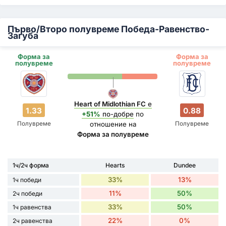
Първо/Второ полувреме Победа-Равенство-
Загуба
Форма за
Форма за
полувреме
полувреме
Heart of Midlothian FC
е
1.33
0.88
+51%
по-добре
по
Полувреме
Полувреме
отношение на
Форма за полувреме
1ч/2ч форма
Hearts
Dundee
33%
13%
1ч победи
11%
50%
2ч победи
33%
50%
1ч равенства
22%
0%
2ч равенства