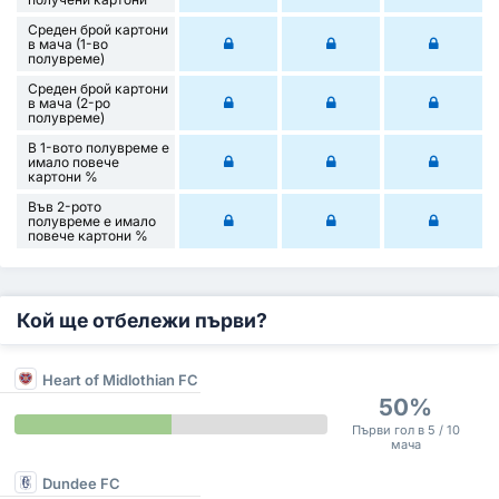
Среден брой картони
в мача (1-во
полувреме)
Среден брой картони
в мача (2-ро
полувреме)
В 1-вото полувреме е
имало повече
картони %
Във 2-рото
полувреме е имало
повече картони %
Кой ще отбележи първи?
Heart of Midlothian FC
50%
Първи гол в 5 / 10
мача
Dundee FC