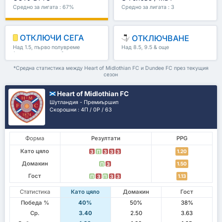
Средно за лигата : 67%
Средно за лигата : 3
ОТКЛЮЧИ СЕГА
ОТКЛЮЧВАНЕ
Над 1.5, първо полувреме
Над 8.5, 9.5 & още
/второ полувреме & още
*Средна статистика между Heart of Midlothian FC и Dundee FC през текущия
сезон
Heart of Midlothian FC
Шутландия - Премиършип
Скорошни : 4П / 0P / 6З
Форма
Резултати
PPG
Като цяло
1.20
З
П
З
З
З
Домакин
1.50
П
З
Гост
1.13
П
З
П
З
З
Статистика
Като цяло
Домакин
Гост
Победа %
40%
50%
38%
Ср.
3.40
2.50
3.63