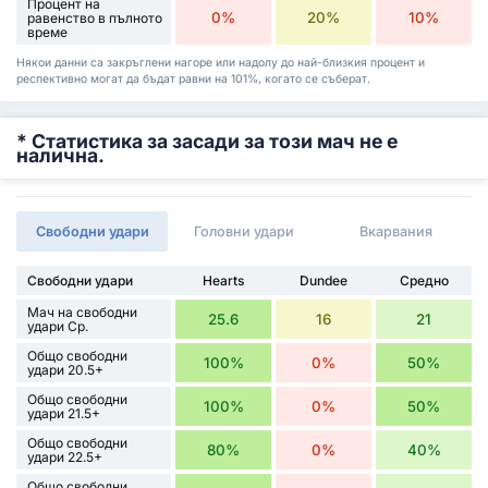
Процент на
0%
20%
10%
равенство в пълното
време
Някои данни са закръглени нагоре или надолу до най-близкия процент и
респективно могат да бъдат равни на 101%, когато се съберат.
* Статистика за засади за този мач не е
налична.
Свободни удари
Головни удари
Вкарвания
Свободни удари
Hearts
Dundee
Средно
Мач на свободни
25.6
16
21
удари Ср.
Общо свободни
100%
0%
50%
удари 20.5+
Общо свободни
100%
0%
50%
удари 21.5+
Общо свободни
80%
0%
40%
удари 22.5+
Общо свободни