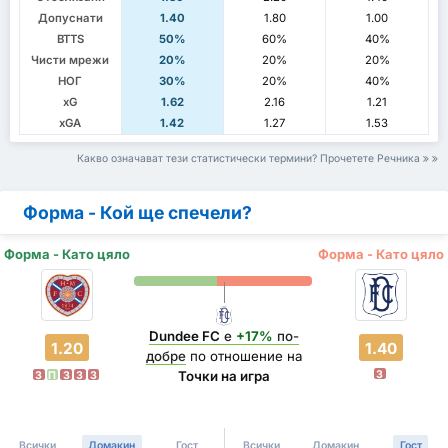
Допуснати
1.40
1.80
1.00
BTTS
50%
60%
40%
Чисти мрежи
20%
20%
20%
НОГ
30%
20%
40%
xG
1.62
2.16
1.21
xGA
1.42
1.27
1.53
Какво означават тези статистически термини? Прочетете Речника
Форма - Кой ще спечели?
Форма - Като цяло
Форма - Като цяло
Dundee FC
е
+17%
по-
1.20
1.40
добре
по отношение на
З
Точки на игра
З
П
З
З
З
Всички
Домакин
Гост
Всички
Домакин
Гост