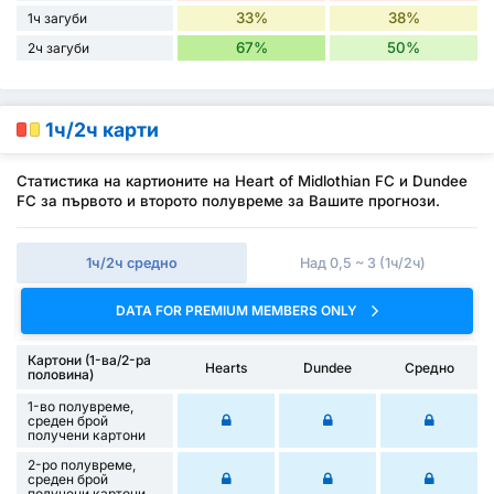
33%
38%
1ч загуби
67%
50%
2ч загуби
1ч/2ч карти
Статистика на картионите на Heart of Midlothian FC и Dundee
FC за първото и второто полувреме за Вашите прогнози.
1ч/2ч средно
Над 0,5 ~ 3 (1ч/2ч)
DATA FOR PREMIUM MEMBERS ONLY
Картони (1-ва/2-ра
Hearts
Dundee
Средно
половина)
1-во полувреме,
среден брой
получени картони
2-ро полувреме,
среден брой
получени картони