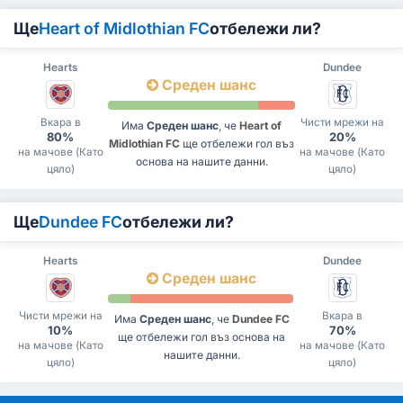
Ще
Heart of Midlothian FC
отбележи ли?
Hearts
Dundee
Среден шанс
Вкара в
Чисти мрежи на
Има
Среден шанс
, че
Heart of
80%
20%
Midlothian FC
ще отбележи гол въз
на мачове (Като
на мачове (Като
основа на нашите данни.
цяло)
цяло)
Ще
Dundee FC
отбележи ли?
Hearts
Dundee
Среден шанс
Чисти мрежи на
Вкара в
Има
Среден шанс
, че
Dundee FC
10%
70%
ще отбележи гол въз основа на
на мачове (Като
на мачове (Като
нашите данни.
цяло)
цяло)