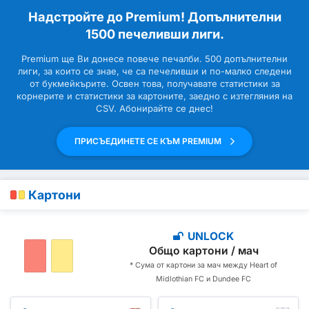
Надстройте до Premium! Допълнителни
1500 печеливши лиги.
Premium ще Ви донесе повече печалби. 500 допълнителни
лиги, за които се знае, че са печеливши и по-малко следени
от букмейкърите. Освен това, получавате статистики за
корнерите и статистики за картоните, заедно с изтегляния на
CSV. Абонирайте се днес!
ПРИСЪЕДИНЕТЕ СЕ КЪМ PREMIUM
Картони
UNLOCK
Общо картони / мач
* Сума от картони за мач между Heart of
Midlothian FC и Dundee FC