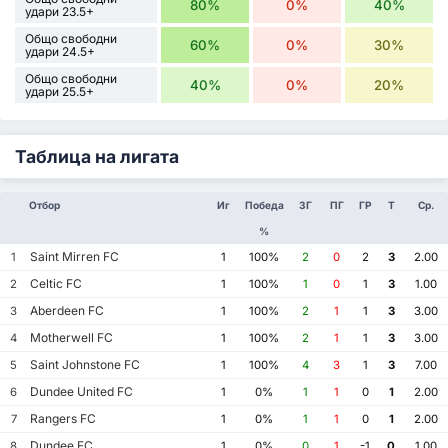
80%
0%
40%
удари 23.5+
Общо свободни
60%
0%
30%
удари 24.5+
Общо свободни
40%
0%
20%
удари 25.5+
Таблица на лигата
Отбор
Иг
Победа
ЗГ
ПГ
ГР
Т
Ср.
%
Saint Mirren FC
1
1
100%
2
0
2
3
2.00
Celtic FC
2
1
100%
1
0
1
3
1.00
Aberdeen FC
3
1
100%
2
1
1
3
3.00
Motherwell FC
4
1
100%
2
1
1
3
3.00
Saint Johnstone FC
5
1
100%
4
3
1
3
7.00
Dundee United FC
6
1
0%
1
1
0
1
2.00
Rangers FC
7
1
0%
1
1
0
1
2.00
Dundee FC
8
1
0%
0
1
-1
0
1.00