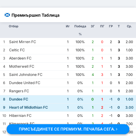
Премиършип Таблица
Отбор
Иг
Победа
ЗГ
ПГ
ГР
Т
Ср.
%
Saint Mirren FC
1
1
100%
2
0
2
3
2.00
Celtic FC
2
1
100%
1
0
1
3
1.00
Aberdeen FC
3
1
100%
2
1
1
3
3.00
Motherwell FC
4
1
100%
2
1
1
3
3.00
Saint Johnstone FC
5
1
100%
4
3
1
3
7.00
Dundee United FC
6
1
0%
1
1
0
1
2.00
Rangers FC
7
1
0%
1
1
0
1
2.00
Dundee FC
8
1
0%
0
1
-1
0
1.00
Heart of Midlothian FC
9
1
0%
1
2
-1
0
3.00
Hibernian FC
10
1
0%
1
2
-1
0
3.00
Kilmarnock FC
11
1
0%
3
4
-1
0
7.00
ПРИСЪЕДИНЕТЕ СЕ ПРЕМИУМ. ПЕЧАЛБА СЕГА.
Falkirk FC
12
1
0%
0
2
-2
0
2.00