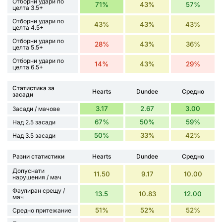
Отборни удари по
71%
43%
57%
целта 3.5+
Отборни удари по
43%
43%
43%
целта 4.5+
Отборни удари по
28%
43%
36%
целта 5.5+
Отборни удари по
14%
43%
29%
целта 6.5+
Статистика за
Hearts
Dundee
Средно
засади
3.17
2.67
3.00
Засади / мачове
67%
50%
59%
Над 2.5 засади
50%
33%
42%
Над 3.5 засади
Разни статистики
Hearts
Dundee
Средно
Допуснати
11.50
9.17
10.00
нарушения / мач
Фаулиран срещу /
13.5
10.83
12.00
мач
51%
52%
52%
Средно притежание