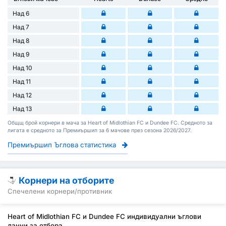
Над 6
Над 7
Над 8
Над 9
Над 10
Над 11
Над 12
Над 13
Общщ брой корнери в мача за Heart of Midlothian FC и Dundee FC. Средното за
лигата е средното за Премиършип за 6 мачове през сезона 2026/2027.
Премиършип Ъглова статистика
Корнери на отборите
Спечелени корнери/противник
Heart of Midlothian FC и Dundee FC индивидуални ъглови
данни за отбора.