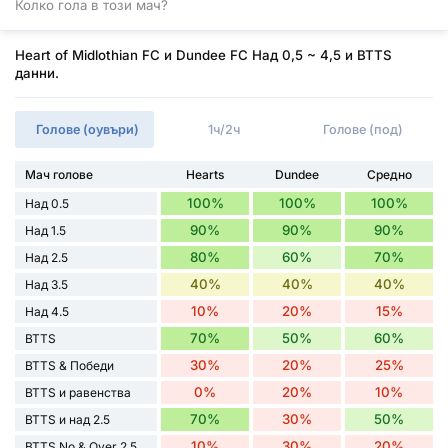
Колко гола в този мач?
Heart of Midlothian FC и Dundee FC Над 0,5 ~ 4,5 и BTTS
данни.
Голове (оувъри)
1ч/2ч
Голове (под)
Мач голове
Hearts
Dundee
Средно
100%
100%
100%
Над 0.5
90%
90%
90%
Над 1.5
80%
60%
70%
Над 2.5
40%
40%
40%
Над 3.5
10%
20%
15%
Над 4.5
70%
50%
60%
BTTS
30%
20%
25%
BTTS & Победи
0%
20%
10%
BTTS и равенства
70%
30%
50%
BTTS и над 2.5
10%
30%
20%
BTTS No & Over 2.5