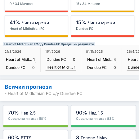
9 / 34 Мачове
15 / 34 Мачове
41%
15%
Чисти мрежи
Чисти мрежи
Heart of Midlothian FC
Dundee FC
Heart of Midlothian FC с/у Dundee FC Предишни резултати
21/3/2026
11/1/2026
01/11/2025
26/4/2
Heart of Midlothian FC
1
Dundee FC
0
Heart of Midlothian FC
4
Heart of Midlothian FC
1
Dunde
Dundee FC
0
Dundee FC
0
Всички прогнози
- Heart of Midlothian FC с/у Dundee FC
70%
90%
Над 2.5
Над 1.5
Средно за лигата : 50%
Средно за лигата : 83%
60%
3
BTTS
Голове / Мач