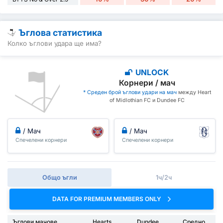
Ъглова статистика
Колко ъглови удара ще има?
UNLOCK
Корнери / мач
* Среден брой ъглови удари на мач
между Heart
of Midlothian FC и Dundee FC
/ Мач
/ Мач
Спечелени корнери
Спечелени корнери
Общо ъгли
1ч/2ч
DATA FOR PREMIUM MEMBERS ONLY
Ъглови мачове
Hearts
Dundee
Средно