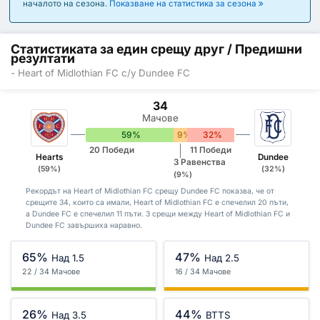
началото на сезона.
Показване на статистика за сезона
Статистиката за един срещу друг / Предишни
резултати
- Heart of Midlothian FC с/у Dundee FC
34
Мачове
59%
9%
32%
20 Победи
11 Победи
Hearts
Dundee
3 Равенства
(59%)
(32%)
(9%)
Рекордът на Heart of Midlothian FC срещу Dundee FC показва, че от
срещите 34, които са имали, Heart of Midlothian FC е спечелил 20 пъти,
а Dundee FC е спечелил 11 пъти. 3 срещи между Heart of Midlothian FC и
Dundee FC завършиха наравно.
65%
47%
Над 1.5
Над 2.5
22 / 34 Мачове
16 / 34 Мачове
26%
44%
Над 3.5
BTTS