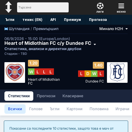
ЛИГИ
МЕНЮ
Ъгли
тенис (EN)
API
Премиум
Прогноза
/
Премиършип
Минало H2H
Шутландия
06/9/2026 - 15:00 (Europe/London)
Heart of Midlothian FC с/у Dundee FC
Статистика, анализи и директни двубои
Стадион -
TBD
1.20
1.40
W
L
L
L
L
D
W
L
Heart of Midlothian
Dundee FC
FC
Статистики
Прогнози
Класиране
Всички
Голове
Ъгли
Картони
Половина
Играчи
Показани са последните 10 статистики, защото това е мач от