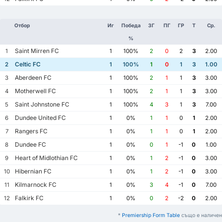
Отбор
Иг
Победа
ЗГ
ПГ
ГР
Т
Ср.
%
Saint Mirren FC
1
1
100%
2
0
2
3
2.00
Celtic FC
2
1
100%
1
0
1
3
1.00
Aberdeen FC
3
1
100%
2
1
1
3
3.00
Motherwell FC
4
1
100%
2
1
1
3
3.00
Saint Johnstone FC
5
1
100%
4
3
1
3
7.00
Dundee United FC
6
1
0%
1
1
0
1
2.00
Rangers FC
7
1
0%
1
1
0
1
2.00
Dundee FC
8
1
0%
0
1
-1
0
1.00
Heart of Midlothian FC
9
1
0%
1
2
-1
0
3.00
Hibernian FC
10
1
0%
1
2
-1
0
3.00
Kilmarnock FC
11
1
0%
3
4
-1
0
7.00
Falkirk FC
12
1
0%
0
2
-2
0
2.00
*
Premiership Form Table
също е наличен