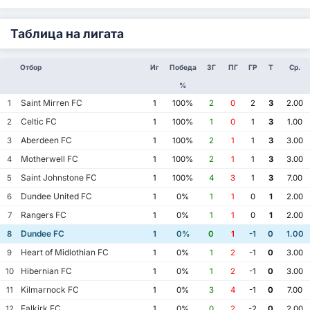
Таблица на лигата
Отбор
Иг
Победа
ЗГ
ПГ
ГР
Т
Ср.
%
Saint Mirren FC
1
1
100%
2
0
2
3
2.00
Celtic FC
2
1
100%
1
0
1
3
1.00
Aberdeen FC
3
1
100%
2
1
1
3
3.00
Motherwell FC
4
1
100%
2
1
1
3
3.00
Saint Johnstone FC
5
1
100%
4
3
1
3
7.00
Dundee United FC
6
1
0%
1
1
0
1
2.00
Rangers FC
7
1
0%
1
1
0
1
2.00
Dundee FC
8
1
0%
0
1
-1
0
1.00
Heart of Midlothian FC
9
1
0%
1
2
-1
0
3.00
Hibernian FC
10
1
0%
1
2
-1
0
3.00
Kilmarnock FC
11
1
0%
3
4
-1
0
7.00
Falkirk FC
12
1
0%
0
2
-2
0
2.00