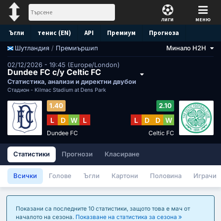
ЛИГИ
МЕНЮ
Ъгли
тенис (EN)
API
Премиум
Прогноза
/
Премиършип
Минало H2H
Шутландия
02/12/2026 - 19:45 (Europe/London)
Dundee FC с/у Celtic FC
Статистика, анализи и директни двубои
Стадион -
Kilmac Stadium at Dens Park
1.40
2.10
L
D
W
L
L
D
D
W
Dundee FC
Celtic FC
Статистики
Прогнози
Класиране
Всички
Голове
Ъгли
Картони
Половина
Играчи
Показани са последните 10 статистики, защото това е мач от
началото на сезона.
Показване на статистика за сезона