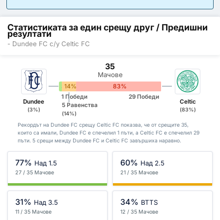
Статистиката за един срещу друг / Предишни
резултати
- Dundee FC с/у Celtic FC
35
Мачове
3%
14%
83%
1 Победи
29 Победи
Dundee
Celtic
5 Равенства
(3%)
(83%)
(14%)
Рекордът на Dundee FC срещу Celtic FC показва, че от срещите 35,
които са имали, Dundee FC е спечелил 1 пъти, а Celtic FC е спечелил 29
пъти. 5 срещи между Dundee FC и Celtic FC завършиха наравно.
77%
60%
Над 1.5
Над 2.5
27 / 35 Мачове
21 / 35 Мачове
31%
34%
Над 3.5
BTTS
11 / 35 Мачове
12 / 35 Мачове