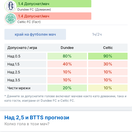
1.4 Допуснат/мач
Dundee FC (Домакин)
1.4 Допуснат/мач
Celtic FC (Гост)
край на футболен мач
1ч/2ч
Допуснато / игра
Dundee
Celtic
80%
90%
Над 0.5
40%
30%
Над 1.5
10%
10%
Над 2.5
10%
10%
Над 3.5
20%
10%
Чисти мрежи
* Данните за допуснатите голове включват мачове както като домакини, така и
като гости, изиграни от Dundee FC и Celtic FC.
Над 2,5 и BTTS прогнози
Колко гола в този мач?