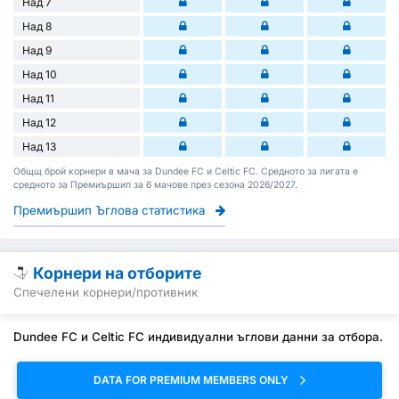
Над 7
Над 8
Над 9
Над 10
Над 11
Над 12
Над 13
Общщ брой корнери в мача за Dundee FC и Celtic FC. Средното за лигата е
средното за Премиършип за 6 мачове през сезона 2026/2027.
Премиършип Ъглова статистика
Корнери на отборите
Спечелени корнери/противник
Dundee FC и Celtic FC индивидуални ъглови данни за отбора.
DATA FOR PREMIUM MEMBERS ONLY