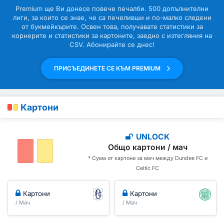
Premium ще Ви донесе повече печалби. 500 допълнителни
лиги, за които се знае, че са печеливши и по-малко следени
от букмейкърите. Освен това, получавате статистики за
корнерите и статистики за картоните, заедно с изтегляния на
CSV. Абонирайте се днес!
ПРИСЪЕДИНЕТЕ СЕ КЪМ PREMIUM
Картони
UNLOCK
Общо картони / мач
* Сума от картони за мач между Dundee FC и
Celtic FC
Картони
Картони
/ Мач
/ Мач