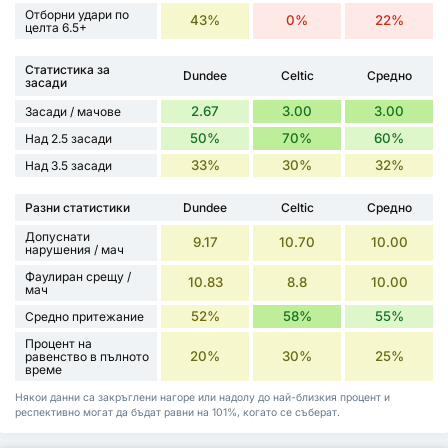
Отборни удари по
43%
0%
22%
целта 6.5+
Статистика за
Dundee
Celtic
Средно
засади
2.67
3.00
3.00
Засади / мачове
50%
70%
60%
Над 2.5 засади
33%
30%
32%
Над 3.5 засади
Разни статистики
Dundee
Celtic
Средно
Допуснати
9.17
10.70
10.00
нарушения / мач
Фаулиран срещу /
10.83
8.8
10.00
мач
52%
58%
55%
Средно притежание
Процент на
20%
30%
25%
равенство в пълното
време
Някои данни са закръглени нагоре или надолу до най-близкия процент и
респективно могат да бъдат равни на 101%, когато се съберат.