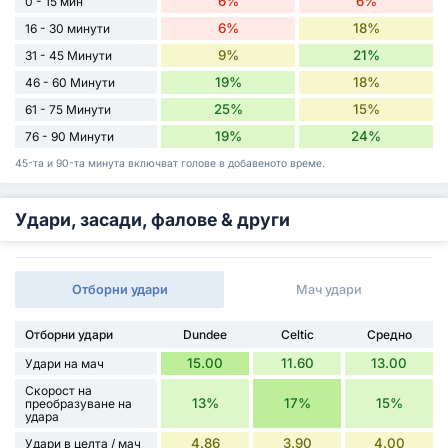
6%
6%
0 - 15 мин
6%
18%
16 - 30 минути
9%
21%
31 - 45 Минути
19%
18%
46 - 60 Минути
25%
15%
61 - 75 Минути
19%
24%
76 - 90 Минути
45-та и 90-та минута включват голове в добавеното време.
Удари, засади, фалове & други
Отборни удари
Мач удари
Отборни удари
Dundee
Celtic
Средно
15.00
11.60
13.00
Удари на мач
Скорост на
13%
17%
15%
преобразуване на
удара
4.86
3.90
4.00
Удари в целта / мач