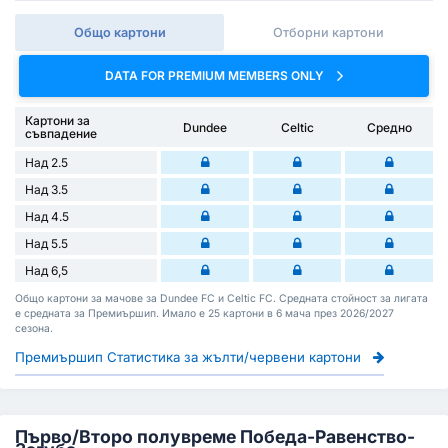
Общо картони
Отборни картони
DATA FOR PREMIUM MEMBERS ONLY
Картони за
Dundee
Celtic
Средно
съвпадение
Над 2.5
Над 3.5
Над 4.5
Над 5.5
Над 6,5
Общо картони за мачове за Dundee FC и Celtic FC. Средната стойност за лигата
е средната за Премиършип. Имало е 25 картони в 6 мача през 2026/2027
сезона.
Премиършип Статистика за жълти/червени картони
Първо/Второ полувреме Победа-Равенство-