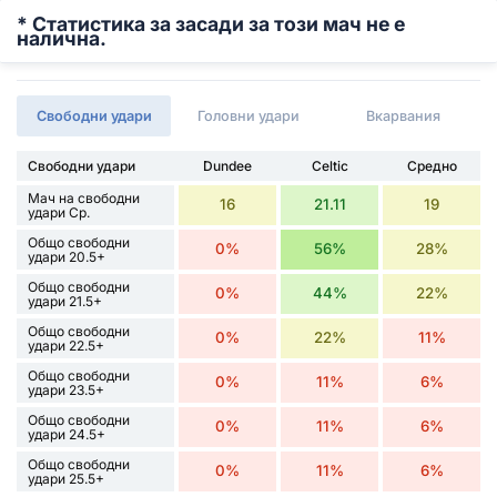
* Статистика за засади за този мач не е
налична.
Свободни удари
Головни удари
Вкарвания
Свободни удари
Dundee
Celtic
Средно
Мач на свободни
16
21.11
19
удари Ср.
Общо свободни
0%
56%
28%
удари 20.5+
Общо свободни
0%
44%
22%
удари 21.5+
Общо свободни
0%
22%
11%
удари 22.5+
Общо свободни
0%
11%
6%
удари 23.5+
Общо свободни
0%
11%
6%
удари 24.5+
Общо свободни
0%
11%
6%
удари 25.5+