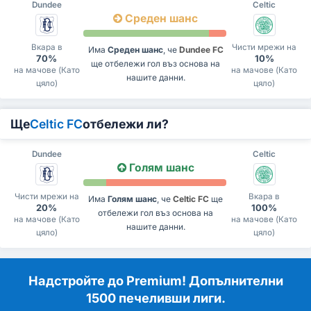
Dundee
Celtic
Среден шанс
Вкара в
Чисти мрежи на
Има
Среден шанс
, че
Dundee FC
70%
10%
ще отбележи гол въз основа на
на мачове (Като
на мачове (Като
нашите данни.
цяло)
цяло)
Ще
Celtic FC
отбележи ли?
Dundee
Celtic
Голям шанс
Чисти мрежи на
Вкара в
Има
Голям шанс
, че
Celtic FC
ще
20%
100%
отбележи гол въз основа на
на мачове (Като
на мачове (Като
нашите данни.
цяло)
цяло)
Надстройте до Premium! Допълнителни
1500 печеливши лиги.