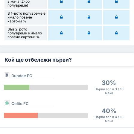
в мача (2-ро
полувреме)
В 1-вото полувреме е
имало повече
картони %
Във 2-рото
полувреме е имало
повече картони %
Кой ще отбележи първи?
Dundee FC
30%
Първи гол в 3 / 10
мача
Celtic FC
40%
Първи гол в 4 / 10
мача