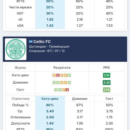
BTTS
50%
60%
40%
Чисти мрежи
20%
20%
20%
НОГ
30%
20%
40%
xG
1.62
2.16
1.21
xGA
1.42
1.27
1.53
Celtic FC
Шутландия - Премиършип
Скорошни : 6П / 3P / 1З
Форма
Резултати
PPG
Като цяло
2.10
P
З
P
P
П
Домакин
2.33
П
П
P
P
П
Гост
1.75
П
П
P
З
Статистика
Като цяло
Домакин
Гост
Победа %
60%
67%
50%
Ср.
3.40
3.17
3.75
Отбелязани
2.00
2.17
1.75
Допуснати
1.40
1.00
2.00
BTTS
90%
83%
100%