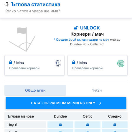
Ъглова статистика
Колко ъглови удара ще има?
UNLOCK
Корнери / мач
* Среден брой ъглови удари на мач
между
Dundee FC и Celtic FC
/ Мач
/ Мач
Спечелени корнери
Спечелени корнери
Общо ъгли
1ч/2ч
DATA FOR PREMIUM MEMBERS ONLY
Ъглови мачове
Dundee
Celtic
Средно
Над 6