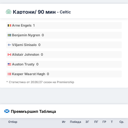
Картони/ 90 мин
-
Celtic
Arne Engels 1
Benjamin Nygren 0
Viljami Sinisalo 0
Alistair Johnston 0
Auston Trusty 0
Kasper Waarst Høgh 0
* Статистика от 2026/27 сезон на Premiership
Премиършип Таблица
Отбор
Иг
Победа
ЗГ
ПГ
ГР
Т
Ср.