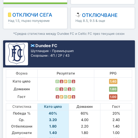
ОТКЛЮЧИ СЕГА
ОТКЛЮЧВАНЕ
Над 1.5, първо полувреме
Над 8.5, 9.5 & още
/второ полувреме & още
*Средна статистика между Dundee FC и Celtic FC през текущия сезон
Dundee FC
Шутландия - Премиършип
Скорошни : 4П / 2P / 4З
Форма
Резултати
PPG
Като цяло
1.40
П
З
P
П
З
Домакин
1.80
П
З
П
З
П
Гост
1.00
З
P
П
P
З
Статистика
Като цяло
Домакин
Гост
Победа %
40%
60%
20%
Ср.
3.20
4.00
2.40
Отбелязани
1.80
2.20
1.40
Допуснати
1.40
1.80
1.00