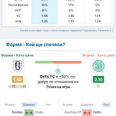
Чисти мрежи
10%
17%
0%
НОГ
0%
0%
0%
xG
1.46
1.40
1.55
xGA
1.25
1.25
1.24
Какво означават тези статистически термини? Прочетете Речника
Форма - Кой ще спечели?
Форма - Като цяло
Форма - Като цяло
Celtic FC
е
+50%
по-
1.40
2.10
добре
по отношение на
П
Точки на игра
П
З
P
П
З
Всички
Домакин
Гост
Всички
Домакин
Гост
Dundee
Clyde
Sporting CP
Celtic
4 - 0
4 - 1