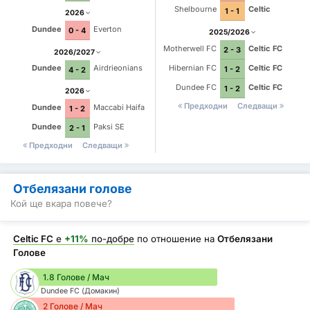
Shelbourne
Celtic
1 - 1
2026
Dundee
Everton
0 - 4
2025/2026
Motherwell FC
Celtic FC
2 - 3
2026/2027
Hibernian FC
Celtic FC
Dundee
Airdrieonians
1 - 2
4 - 2
Dundee FC
Celtic FC
1 - 2
2026
Предходни
Следващи
Dundee
Maccabi Haifa
1 - 2
Dundee
Paksi SE
2 - 1
Предходни
Следващи
Отбелязани голове
Кой ще вкара повече?
Celtic FC
е
+11%
по-добре
по отношение на
Отбелязани
Голове
1.8 Голове / Мач
Dundee FC (Домакин)
2 Голове / Мач