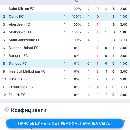
%
Saint Mirren FC
1
1
100%
2
0
2
3
2.00
Celtic FC
2
1
100%
1
0
1
3
1.00
Aberdeen FC
3
1
100%
2
1
1
3
3.00
Motherwell FC
4
1
100%
2
1
1
3
3.00
Saint Johnstone FC
5
1
100%
4
3
1
3
7.00
Dundee United FC
6
1
0%
1
1
0
1
2.00
Rangers FC
7
1
0%
1
1
0
1
2.00
Dundee FC
8
1
0%
0
1
-1
0
1.00
Heart of Midlothian FC
9
1
0%
1
2
-1
0
3.00
Hibernian FC
10
1
0%
1
2
-1
0
3.00
Kilmarnock FC
11
1
0%
3
4
-1
0
7.00
Falkirk FC
12
1
0%
0
2
-2
0
2.00
Коефициенти
Пазар
Коефициенти
Статистика
ПРИСЪЕДИНЕТЕ СЕ ПРЕМИУМ. ПЕЧАЛБА СЕГА.
-
40
Dundee FC Подеба
%