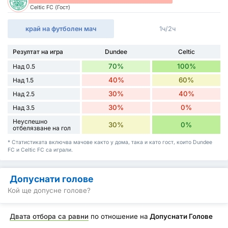
Celtic FC (Гост)
край на футболен мач
1ч/2ч
Резултат на игра
Dundee
Celtic
70%
100%
Над 0.5
40%
60%
Над 1.5
30%
40%
Над 2.5
30%
0%
Над 3.5
Неуспешно
30%
0%
отбелязване на гол
* Статистиката включва мачове както у дома, така и като гост, които Dundee
FC и Celtic FC са играли.
Допуснати голове
Кой ще допусне голове?
Двата отбора са равни
по отношение на
Допуснати Голове