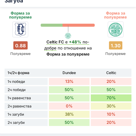
Загуба
Форма за
Форма за
полувреме
полувреме
Celtic FC
е
+48%
по-
0.88
1.30
добре
по отношение на
Полувреме
Полувреме
Форма за полувреме
1ч/2ч форма
Dundee
Celtic
13%
20%
1ч победи
50%
50%
2ч победи
50%
70%
1ч равенства
0%
30%
2ч равенства
38%
10%
1ч загуби
50%
20%
2ч загуби