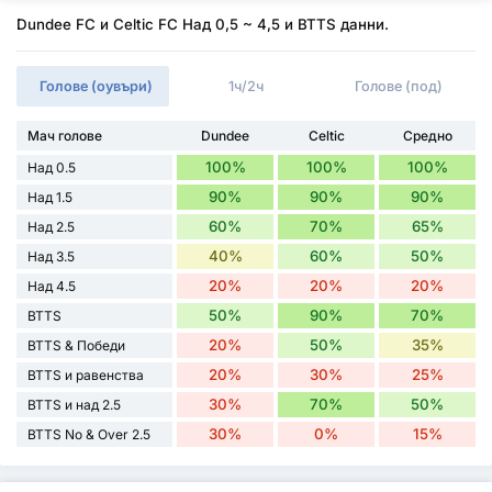
Dundee FC и Celtic FC Над 0,5 ~ 4,5 и BTTS данни.
Голове (оувъри)
1ч/2ч
Голове (под)
Мач голове
Dundee
Celtic
Средно
100%
100%
100%
Над 0.5
90%
90%
90%
Над 1.5
60%
70%
65%
Над 2.5
40%
60%
50%
Над 3.5
20%
20%
20%
Над 4.5
50%
90%
70%
BTTS
20%
50%
35%
BTTS & Победи
20%
30%
25%
BTTS и равенства
30%
70%
50%
BTTS и над 2.5
30%
0%
15%
BTTS No & Over 2.5