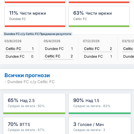
11%
63%
Чисти мрежи
Чисти мрежи
Dundee FC
Celtic FC
Dundee FC с/у Celtic FC Предишни резултати
03/8/2026
05/4/2026
07/2/2026
03/12/
Celtic FC
1
Dundee FC
1
Celtic FC
2
Celtic
Celtic FC
2
Dundee FC
0
Dundee FC
1
Dunde
Всички прогнози
- Dundee FC с/у Celtic FC
65%
90%
Над 2.5
Над 1.5
Средно за лигата : 50%
Средно за лигата : 83%
70%
3
BTTS
Голове / Мач
Средно за лигата : 67%
Средно за лигата : 3