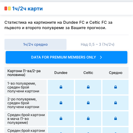
1ч/2ч карти
Статистика на картионите на Dundee FC и Celtic FC за
първото и второто полувреме за Вашите прогнози.
1ч/2ч средно
Над 0,5 ~ 3 (1ч/2ч)
DATA FOR PREMIUM MEMBERS ONLY
Картони (1-ва/2-ра
Dundee
Celtic
Средно
половина)
1-во полувреме,
среден брой
получени картони
2-ро полувреме,
среден брой
получени картони
Среден брой картони
в мача (1-во
полувреме)
Среден брой картони