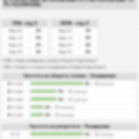
РО ПОЛУВРЕМЕ)
ППВ- над X
2ППВ - над X
0%
0%
Над 0.5
Над 0.5
0%
0%
Над 1.5
Над 1.5
0%
0%
Над 2.5
Над 2.5
0%
0%
Над 3.5
Над 3.5
* ППВ = Първо полувреме, голове в Полша-3 Liga Group 2
* 2HG = Голове от второто полувреме в Полша-3 Liga Group 2
Честота на общите голове - Полувреме
0
Голове
0%
/
0
периоди
0
Голове
0%
/
0
периоди
0
Голове
0%
/
0
периоди
0
Голове
0%
/
0
периоди
0
Голове
0%
/
0
периоди
Честота на резултати - Полувреме
0 - 0
0%
/
0
периоди