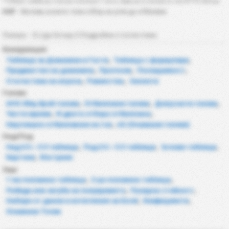
* Отборът трябва да е изиграл минимум 7 мача, преди да се класира за тази BTTS таблица.
НОГ
: Мачове, в които този отбор не успя да отбележи.
Полша - 3 Liga Group 2 Подробна статистика
Конкуренция
Таблици за Домакини и Гости
,
Таблица с формуляри
,
Предмиство на домакина
,
Прогнози
,
Посещаемост
,
Статистика на играча
,
Равенства
,
Заплати
Голове
AVG Общ брой голове
,
Отбелязани голове
,
Допуснати голове
,
Чисти мрежи
,
И двата отбора отбелязаха
,
Неуспешно отбелязване на гол
,
xG (Очаквани голове)
Над/Под
Над 0.5 ~ 5.5 таблици
,
Под 0.5 ~ 5.5 таблици
,
Ъглови таблици
,
Картони
,
Изстрели
Още
1-ва половина таблица
,
2-ра половина таблица
,
Победа или загуба на полувремето
,
Пазарна стойност
,
Набори от данни и изтегляния за Excel
,
Коефициенти
,
Очаквани Точки