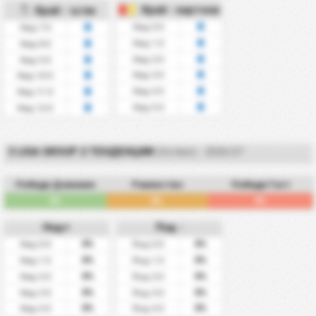
Край - картони
Край - ъгли
Над 0.5
Над 7.5
Над 1.5
Над 8.5
Над 2.5
Над 9.5
Над 3.5
Над 10.5
Над 4.5
Над 11.5
Над 5.5
Над 12.5
3 LIGA GROUP 2 ТЕНДЕНЦИИ
(ПОЛША) - 2026/27
Победи Домакин
Равенство
Победи Гост
0%
0%
0%
Над+
Под -
0%
0%
Над 0.5
Под 0.5
0%
0%
Над 1.5
Под 1.5
0%
0%
Над 2.5
Под 2.5
0%
0%
Над 3.5
Под 3.5
0%
0%
Над 4.5
Под 4.5