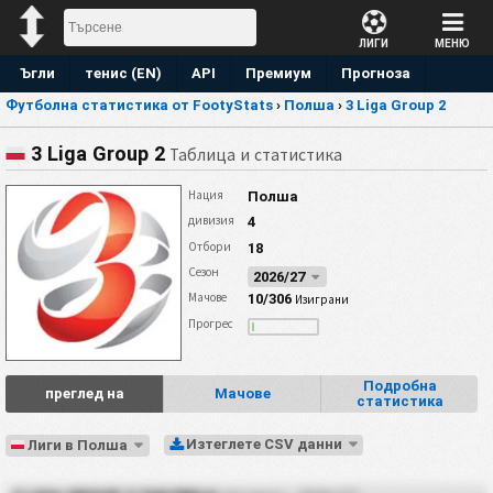
ЛИГИ
МЕНЮ
Ъгли
тенис (EN)
API
Премиум
Прогноза
Футболна статистика от FootyStats
›
Полша
›
3 Liga Group 2
3 Liga Group 2
Таблица и статистика
Нация
Полша
дивизия
4
Отбори
18
Сезон
2026/27
Мачове
10/306
Изиграни
Прогрес
Подробна
преглед на
Мачове
статистика
Изтеглете CSV данни
Лиги в Полша