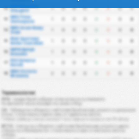
ZKS Kluczevia
1
0
0
0
0
0
0
1
12
Stargard
MKS Flota
1
0
0
0
0
0
0
0
13
Swinoujscie
MKS Grom Nowy
1
0
0
0
0
0
0
0
14
Staw
Klub Sportowy
1
0
0
0
0
0
0
0
15
Notec Czarnkow
KKPN Baltyk
1
0
0
0
0
0
0
0
16
Koszalin
KSS Kotwica
1
0
0
0
0
0
0
0
17
Kornik
MKS Victoria
2
0
0
0
0
0
0
0
18
Wrzesnia
Терминология
PPG
: Среден брой събрани точки за мач в състезанието.
По-високите числа показват по-силен отбор.
CS
: Таблица на отборите с най-голям брой мачове, в които са допуснали
0 гола. Статистиката е взета само от сериите на лигата.
* Отборът трябва да е изиграл минимум 7 мача, преди да се класира за тази CS таблица.
BTTS
: Списък на отборите с най-голям брой мачове, в които и двата
отбора са отбелязали гол. Статистиката е само от местната лига на
отбора.