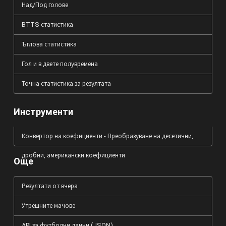
Над/Под голове
BTTS статистика
Ъглова статистика
Гол и в двете полувремена
Точна статистика за резултата
Инструменти
Конвертор на коефициенти - Преобразуване на десетични,
дробни, американски коефициенти
Още
Резултати от вчера
Утрешните мачове
API за футболни данни (JSON)