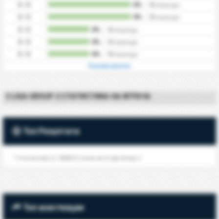
0 - 0
0%
/
0
периоди
0 - 0
0%
/
0
периоди
0 - 0
0%
/
0
периоди
0 - 0
0%
/
0
периоди
0 - 0
0%
/
0
периоди
Покажи всичко
3 LIGA GROUP 2 СТАТИСТИКА НА ИГРАЧА
Топ Резултати
* Статистика от 2026/27 сезон на 3 Liga Group 2
Топ асистенции