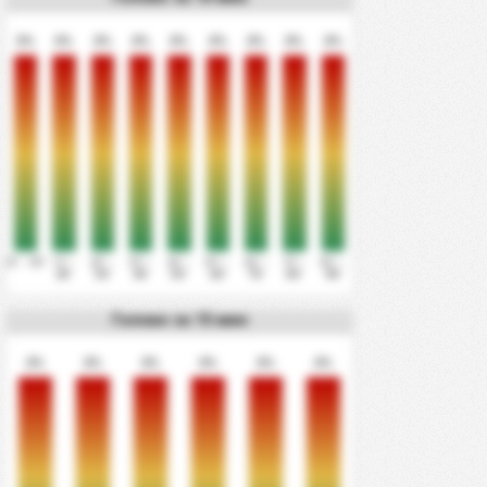
0%
0%
0%
0%
0%
0%
0%
0%
0%
0' - 10'
11' -
21' -
31' -
41' -
51' -
61' -
71' -
81' -
20'
30'
40'
50'
60'
70'
80'
90'
Голове за 15 мин
0%
0%
0%
0%
0%
0%