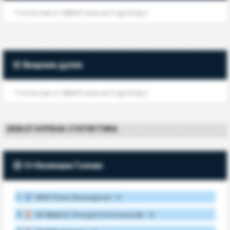
* Статистика от 2026/27 сезон на 3 Liga Group 2
Вкарани дузпи
* Статистика от 2026/27 сезон на 3 Liga Group 2
2026/27 КЛУБНА СТАТИСТИКА
Отбелязани Голове
1.
MKS Flota Swinoujscie - 0
2.
KS Blekitni Stargard Szczecinski - 0