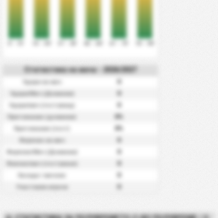
0' - 15'
16' - 30'
31' - 45'
46' - 60'
61' - 75'
76' - 90'
Статистика на мача - 2026/2027
0
Удари на мач
0
Удари/Мач (Домакин)
0
Удари/мач (гостуващ)
0%
Притежание (домакин)
0%
Притежание (гост)
0
Фаулове на мач
0
Фаулове/Мач (Домакин)
0
Фалове/мач (гостуване)
0
Засади / мачове
0
Участвали играчи
СТАТИСТИКА ЗА ПОЛУВРЕМЕТО (1-ВО ПОЛУВРЕМЕ / 2-