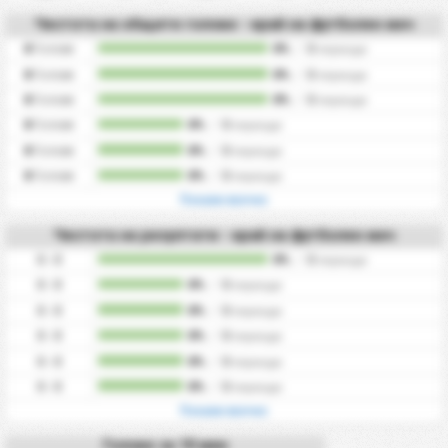
Честота на общите голове - край на футболен мач
0
Голове
0%
/
0
периоди
0
Голове
0%
/
0
периоди
0
Голове
0%
/
0
периоди
0
Голове
0%
/
0
периоди
0
Голове
0%
/
0
периоди
0
Голове
0%
/
0
периоди
Покажи всичко
Честота на резултати - край на футболен мач
0 - 0
0%
/
0
периоди
0 - 0
0%
/
0
периоди
0 - 0
0%
/
0
периоди
0 - 0
0%
/
0
периоди
0 - 0
0%
/
0
периоди
0 - 0
0%
/
0
периоди
Покажи всичко
Голове за 10 мин