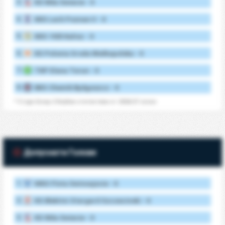
3.
KS Wda Swiecie - 0
4.
KKS Lech Poznan II - 0
5.
KKS 1925 Kalisz - 0
6.
KS Polonia Sroda Wielkopolska - 0
7.
TKP Elana Torun - 0
8.
BKS Chemik Bydgoszcz - 0
* 3 Liga Group 2 Клубни статистики от 2026/27 сезон
Допуснати Голове
1.
MKS Flota Swinoujscie - 0
2.
KS Blekitni Stargard Szczecinski - 0
3.
KS Wda Swiecie - 0