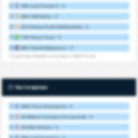
4.
KKS Lech Poznan II - 0
5.
KKS 1925 Kalisz - 0
6.
KS Polonia Sroda Wielkopolska - 0
7.
TKP Elana Torun - 0
8.
BKS Chemik Bydgoszcz - 0
* 3 Liga Group 2 Клубни статистики от 2026/27 сезон
Чисти мрежи
1.
MKS Flota Swinoujscie - 0
2.
KS Blekitni Stargard Szczecinski - 0
3.
KS Wda Swiecie - 0
4.
KKS Lech Poznan II - 0