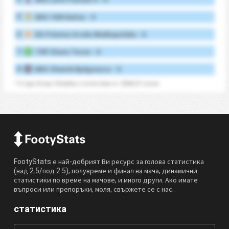
5.
KKS 1925 Kalisz - 0
6.
KS Polonia Sroda Wielkopolska - 0
7.
TKP Elana Torun - 0
8.
BKS Chemik Bydgoszcz - 0
* 3 Liga Group 2 Клубни статистики от 2026/27 сезон
FootyStats е най-добрият Ви ресурс за голова статистика
(над 2.5/под 2.5), полувреме и финал на мача, динамични
статистики по време на мачове, и много други. Ако имате
въпроси или препоръки, моля, свържете се с нас.
статистика