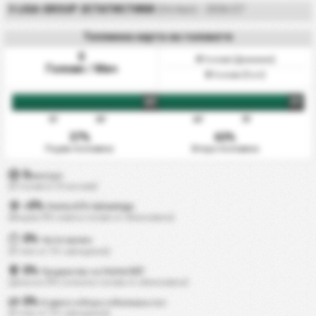
3 LIGA GROUP 2СТАТИСТИКИ
(ПОЛША) - 2026/27
Топлинна карта на головете
0
0
Голове (Домакин)
Голове / Мач
0
Голове (Гост)
HT
FT
15'
30'
60'
75'
37%
63%
Първа половина
Втора половина
0
мин/цел
(0 Голове в 10 мачове)
0%
+
Home ATK Advantage
(Вкарва 0% повече голове от обикновено)
0%
Чисти мрежи
(0 пъти от 10 съвпадения)
0%
Предимство на Home DEF
(Допуска 0% по-малко голове от обикновено)
0%
И двата отбора отбелязаха гол
(0 пъти от 10 съвпадения)