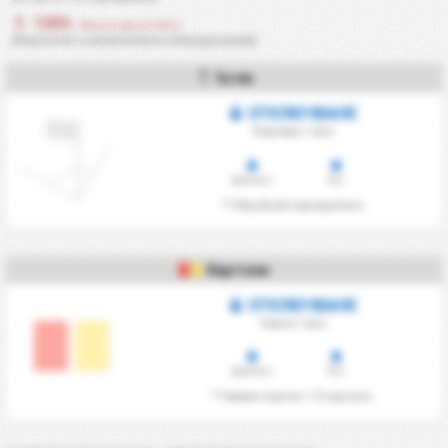
130%
- Много висок Риск
(Резултатът е изключително непредсказуем)
Ъгли
ОТКЛЮЧВАНЕ
Корнери / мач
Домакин
Гост
* Общ брой корнери/мач
Картони
ОТКЛЮЧВАНЕ
Карти / мач
Домакин
Гост
* Червен картон = 2 картона.