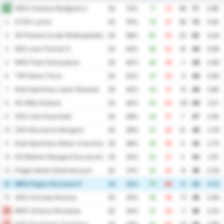
WKS Zawisza Bydgoszcz
1
33
73%
71
23
48
77
2.85
KTSK Luzino
2
33
70%
76
37
39
73
3.42
KS Polonia Sroda Wielkopolska
3
33
58%
65
42
23
63
3.24
KKS Lech Poznan II
4
33
42%
66
52
14
49
3.58
MKS Flota Swinoujscie
5
33
42%
48
49
-1
49
2.94
TKP Elana Torun
6
33
42%
47
50
-3
49
2.94
Klub Sportowy Lipno Steszew
7
33
42%
43
51
-8
48
2.85
KS Wda Swiecie
8
33
42%
43
63
-20
48
3.21
SKS Unia Swarzedz
9
33
39%
44
37
7
47
2.45
ZKS Kluczevia Stargard
10
33
39%
52
40
12
46
2.79
Klub Sportowy Notec Czarnkow
11
33
39%
45
45
0
45
2.73
KS Blekitni Stargard Szczecinski
12
33
33%
53
51
2
42
3.15
Pogon Nowe Skalmierzyce
13
32
31%
33
42
-9
39
2.34
MKS Pogon Szczecin II
14
33
33%
71
65
6
38
4.12
GKS Cartusia Kartuzy
15
33
33%
38
49
-11
38
2.64
MKS Victoria Wrzesnia
16
32
34%
37
44
-7
36
2.53