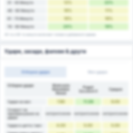
12%
22%
31 - 45 Минути
16%
11%
46 - 60 Минути
16%
18%
61 - 75 Минути
24%
19%
76 - 90 Минути
45-та и 90-та минута включват голове в добавеното време.
Удари, засади, фалове & други
Отборни удари
Мач удари
Отборни удари
Wybrzeże
Pogoń
Rewalskie
Средно
Szczecin II
Rewal
7.80
11.08
9.00
Удари на мач
Скорост на
неприложим
неприложим
неприложим
преобразуване на
удара
4.00
5.00
5.00
Удари в целта / мач