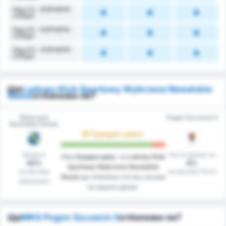
Над 2.5 - КОРНЕРИ
СРЕЩУ
Над 3.5 - КОРНЕРИ
СРЕЩУ
Над 4.5 - КОРНЕРИ
СРЕЩУ
Ще
Ludowy Klub Sportowy Wybrzeze Rewalskie
Rewal
отбележи ли?
Wybrzeże
Pogoń Szczecin II
Rewalskie Rewal
Среден шанс
Вкара в
Чисти мрежи на
Има
Среден шанс
, че
Ludowy Klub
44%
6%
Sportowy Wybrzeze Rewalskie
на мачове
на мачове (Гост)
Rewal
ще отбележи гол въз основа
(Домакин)
на нашите данни.
Ще
MKS Pogon Szczecin II
отбележи ли?