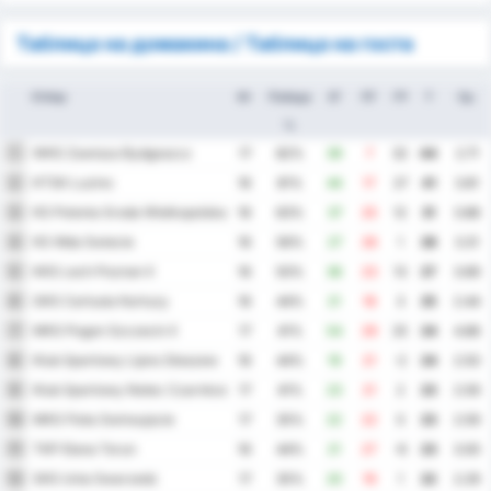
Таблица на домакина / Таблица на госта
Отбор
Иг
Победа
ЗГ
ПГ
ГР
Т
Ср.
%
WKS Zawisza Bydgoszcz
1
17
82%
39
7
32
44
2.71
KTSK Luzino
2
16
81%
44
17
27
41
3.81
KS Polonia Sroda Wielkopolska
3
16
63%
37
25
12
31
3.88
KS Wda Swiecie
4
16
56%
27
26
1
28
3.31
KKS Lech Poznan II
5
16
50%
36
23
13
27
3.69
GKS Cartusia Kartuzy
6
16
44%
21
18
3
25
2.44
MKS Pogon Szczecin II
7
17
41%
54
29
25
24
4.88
Klub Sportowy Lipno Steszew
8
16
44%
19
21
-2
24
2.50
Klub Sportowy Notec Czarnkow
9
17
41%
23
21
2
23
2.59
MKS Flota Swinoujscie
10
17
35%
22
22
0
23
2.59
TKP Elana Torun
11
16
44%
21
27
-6
23
3.00
SKS Unia Swarzedz
12
17
35%
20
19
1
22
2.29