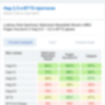
Над 2,5 и BTTS прогнози
Колко гола в този мач?
Ludowy Klub Sportowy Wybrzeze Rewalskie Rewal и MKS
Pogon Szczecin II Над 0,5 ~ 4,5 и BTTS данни.
Голове (оувъри)
1ч/2ч
Голове (под)
Мач голове
Wybrzeże
Pogoń
Rewalskie
Средно
Szczecin II
Rewal
94%
100%
97%
Над 0.5
75%
88%
82%
Над 1.5
38%
75%
57%
Над 2.5
25%
38%
32%
Над 3.5
13%
19%
16%
Над 4.5
44%
50%
47%
BTTS
6%
19%
13%
BTTS & Победи