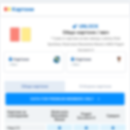
Картони
UNLOCK
Общо картони / мач
* Сума от картони за мач между Ludowy Klub
Sportowy Wybrzeze Rewalskie Rewal и MKS Pogon
Szczecin II
Картони
Картони
/ Мач
/ Мач
Общо картони
Отборни картони
DATA FOR PREMIUM MEMBERS ONLY
Картони за
Wybrzeże
Pogoń
съвпадение
Rewalskie
Средно
Szczecin II
Rewal
Над 2.5