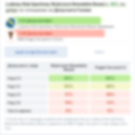
Ludowy Klub Sportowy Wybrzeze Rewalskie Rewal
е
+6%
по-
добре
по отношение на
Допуснати Голове
2.13 Допуснат/мач
Ludowy Klub Sportowy Wybrzeze Rewalskie Rewal (Домакин)
2.25 Допуснат/мач
MKS Pogon Szczecin II (Гост)
край на футболен мач
1ч/2ч
Допуснато / игра
Wybrzeże Rewalskie
Pogoń Szczecin II
Rewal
94%
94%
Над 0.5
50%
69%
Над 1.5
31%
38%
Над 2.5
19%
13%
Над 3.5
6%
6%
Чисти мрежи
* Статистика от рекорда за допуснати домакинства на Ludowy Klub Sportowy
Wybrzeze Rewalskie Rewal и данните на MKS Pogon Szczecin II при срещи като
гост.