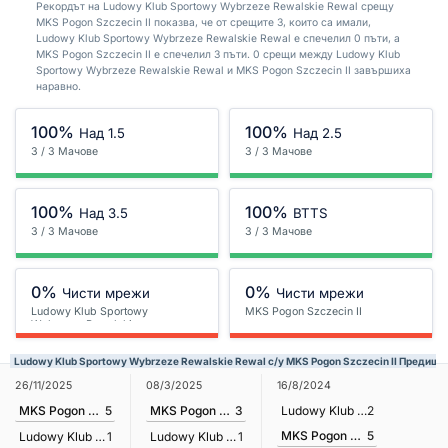
Рекордът на Ludowy Klub Sportowy Wybrzeze Rewalskie Rewal срещу
MKS Pogon Szczecin II показва, че от срещите 3, които са имали,
Ludowy Klub Sportowy Wybrzeze Rewalskie Rewal е спечелил 0 пъти, а
MKS Pogon Szczecin II е спечелил 3 пъти. 0 срещи между Ludowy Klub
Sportowy Wybrzeze Rewalskie Rewal и MKS Pogon Szczecin II завършиха
наравно.
100%
100%
Над 1.5
Над 2.5
3 / 3 Мачове
3 / 3 Мачове
100%
100%
Над 3.5
BTTS
3 / 3 Мачове
3 / 3 Мачове
0%
0%
Чисти мрежи
Чисти мрежи
Ludowy Klub Sportowy
MKS Pogon Szczecin II
Wybrzeze Rewalskie
Rewal
Ludowy Klub Sportowy Wybrzeze Rewalskie Rewal с/у MKS Pogon Szczecin II Предишн
26/11/2025
08/3/2025
16/8/2024
MKS Pogon Szczecin II
5
MKS Pogon Szczecin II
3
Ludowy Klub Sportowy Wybrzeze Rewalskie Rewal
2
MKS Pogon Szczecin II
5
Ludowy Klub Sportowy Wybrzeze Rewalskie Rewal
1
Ludowy Klub Sportowy Wybrzeze Rewalskie Rewal
1