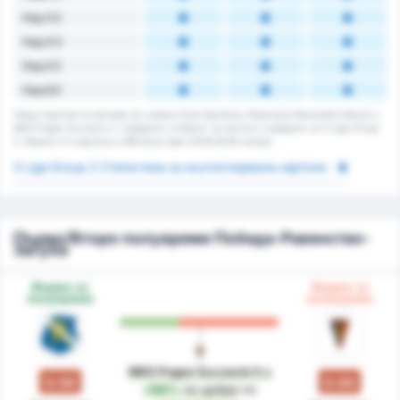
Над 3.5
Над 4.5
Над 5.5
Над 6,5
Общо картони за мачове за Ludowy Klub Sportowy Wybrzeze Rewalskie Rewal и
MKS Pogon Szczecin II. Средната стойност за лигата е средната за 3 Liga Group
2. Имало е 0 картони в 296 мача през 2025/2026 сезона.
3 Liga Group 2 Статистика за жълти/червени картони
Първо/Второ полувреме Победа-Равенство-
Загуба
Форма за
Форма за
полувреме
полувреме
MKS Pogon Szczecin II
е
0.56
0.94
+68%
по-добре
по