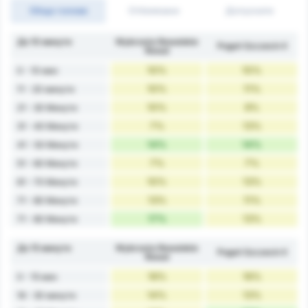
Общо голове
Отбелязани
Допуснати
До 10 минути
Wybrzeże Rewalskie
Pogoń Szczecin II
Rewal
10%
10%
0 - 10 мин
10%
11%
11 - 20 минути
10%
9%
21 - 30 Минути
7%
13%
31 - 40 Минути
14%
14%
41 - 50 Минути
7%
7%
51 - 60 Минути
10%
13%
61 - 70 Минути
13%
11%
71 - 80 Минути
17%
13%
71 - 80 Минути
До 15 минути
Wybrzeże Rewalskie
Pogoń Szczecin II
Rewal
16%
16%
0 - 15 мин
14%
13%
16 - 30 минути