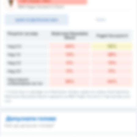
1.06 Голове / Мач
MKS Pogon Szczecin II (Гост)
край на футболен мач
1ч/2ч
Резултат на игра
Wybrzeże Rewalskie
Pogoń Szczecin II
Rewal
44%
56%
Над 0.5
13%
38%
Над 1.5
0%
13%
Над 2.5
0%
0%
Над 3.5
Неуспешно
56%
44%
отбелязване на гол
* Статистика от рекорда за отбелязани голове у дома на Ludowy Klub Sportowy
Wybrzeze Rewalskie Rewal и данните на MKS Pogon Szczecin II при мачове като
гост.
Допуснати голове
Кой ще допусне голове?