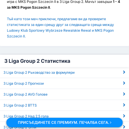
игра с MKS Pogon Szczecin II в 3 Liga Group 2. Мачът завърши
1 - 4
за MKS Pogon Szczecin II
.
Тъй като този мач приключи, предлагаме ви да проверите
статистиката за един срещу друг за следващата среща между
Ludowy Klub Sportowy Wybrzeze Rewalskie Rewal и MKS Pogon
Szczecin II.
3 Liga Group 2 Статистика
3 Liga Group 2 Ръководство за формуляри
3 Liga Group 2 Прогнози
3 Liga Group 2 AVG Голове
3 Liga Group 2 BTTS
3 Liga Group 2 Над 2,5 гола
ПРИСЪЕДИНЕТЕ СЕ ПРЕМИУМ. ПЕЧАЛБА СЕГА.
3 Liga Group 2 Ъгли