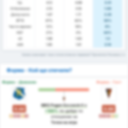
Ср.
4.12
4.88
3.31
Отбелязани
2.15
3.18
1.06
Допуснати
1.97
1.71
2.25
BTTS
67%
82%
50%
Чисти мрежи
12%
18%
6%
НОГ
21%
0%
44%
xG
1.68
1.83
1.5
xGA
1.85
1.61
2.14
Какво означават тези статистически термини? Прочетете Речника
Форма - Кой ще спечели?
Форма - Домакин
Форма - Гост
MKS Pogon Szczecin II
е
0.44
0.88
+100%
по-добре
по
P
З
З
P
З
З
З
З
P
П
отношение на
Точки на игра