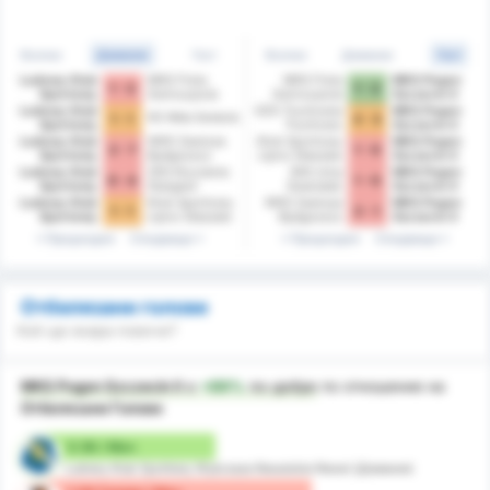
Всички
Домакин
Гост
Всички
Домакин
Гост
Ludowy Klub
MKS Flota
MKS Flota
MKS Pogon
1 - 3
1 - 2
Sportowy
Swinoujscie
Swinoujscie
Szczecin II
Wybrzeze
Ludowy Klub
GZS Tluchowia
MKS Pogon
KS Wda Swiecie
1 - 1
3 - 3
Rewalskie
Sportowy
Tluchowo
Szczecin II
Rewal
Wybrzeze
Ludowy Klub
WKS Zawisza
Klub Sportowy
MKS Pogon
2 - 7
1 - 0
Rewalskie
Sportowy
Bydgoszcz
Lipno Steszew
Szczecin II
Rewal
Wybrzeze
Ludowy Klub
ZKS Kluczevia
SKS Unia
MKS Pogon
0 - 4
1 - 0
Rewalskie
Sportowy
Stargard
Swarzedz
Szczecin II
Rewal
Wybrzeze
Ludowy Klub
Klub Sportowy
WKS Zawisza
MKS Pogon
1 - 1
2 - 1
Rewalskie
Sportowy
Lipno Steszew
Bydgoszcz
Szczecin II
Rewal
Wybrzeze
Предходни
Следващи
Предходни
Следващи
Rewalskie
Rewal
Отбелязани голове
Кой ще вкара повече?
MKS Pogon Szczecin II
е
+89%
по-добре
по отношение на
Отбелязани Голове
0.56 / Мач
Ludowy Klub Sportowy Wybrzeze Rewalskie Rewal (Домакин)