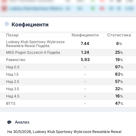
GZS Tluchowia Tluchowo
17
33
24%
32
63
-31
30
2.88
Ludowy Klub Sportowy Wybrzeze Rewalskie Rewal
18
33
9%
19
80
-61
15
3.00
Коефициенти
Пазар
Коефициенти
Статистика
Ludowy Klub Sportowy Wybrzeze
7.44
6
%
Rewalskie Rewal Подеба
1.24
25
MKS Pogon Szczecin II Подеба
%
5.93
19
Равенство
%
-
97
Над 0.5
%
-
82
Над 1.5
%
-
57
Над 2.5
%
-
32
Над 3.5
%
-
16
Над 4.5
%
-
47
BTTS
%
Анализ
На 30/5/2026, Ludowy Klub Sportowy Wybrzeze Rewalskie Rewal