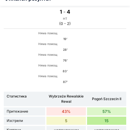
1
-
4
HT
(0 - 2)
Няма помощ
19'
Няма помощ
28'
Няма помощ
76'
Няма помощ
83'
Няма помощ
87'
Статистика
Wybrzeże Rewalskie
Pogoń Szczecin II
Rewal
Притежание
43%
57%
Изстрели
5
15
Картони
неприложим
неприложим