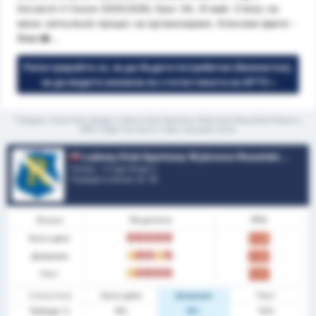
Szczecin II Сезон 2025/2026, Кръг 34, 31 май. Статус на
мача: непълен/в процес на организиране. Ключови факти -
Фаво�...
Регистрирайте се, за да бъдете потребител (безплатно),
за да видите анализа на статистиката на GPT5 »
*Средна статистика между Ludowy Klub Sportowy Wybrzeze Rewalskie Rewal и
MKS Pogon Szczecin II през текущия сезон
Ludowy Klub Sportowy Wybrzeze Rewalskie Rewal
Полша - 3 Liga Group 2
Позиция в лигата.
0
/ 18
Форма
Резултати
PPG
Като цяло
З
З
З
З
З
0.45
Домакин
P
З
З
P
З
0.44
Гост
P
З
З
З
З
0.47
Статистика
Като цяло
Домакин
Гост
Победа %
9%
6%
12%