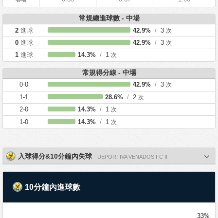
常規總進球數 - 中場
2
進球
42.9%
/
3
次
0
進球
42.9%
/
3
次
1
進球
14.3%
/
1
次
常規得分線 - 中場
0-0
42.9%
/
3
次
1-1
28.6%
/
2
次
2-0
14.3%
/
1
次
1-0
14.3%
/
1
次
入球得分&10分鐘內失球
- DEPORTIVA VENADOS FC II
10分鐘內進球數
33%