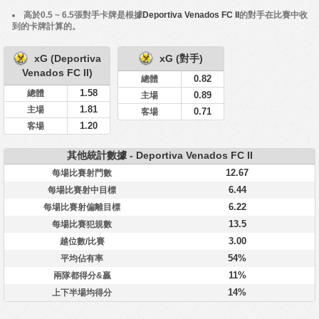
高於0.5 ~ 6.5張對手卡牌是根據
Deportiva Venados FC II
的對手在比賽中收
到的卡牌計算的。
xG (Deportiva
xG (對手)
Venados FC II)
0.82
總體
1.58
總體
0.89
主場
1.81
主場
0.71
客場
1.20
客場
其他統計數據 - Deportiva Venados FC II
12.67
每場比賽射門數
6.44
每場比賽射中目標
6.22
每場比賽射偏離目標
13.5
每場比賽犯規數
3.00
越位數/比賽
54%
平均佔有率
11%
兩隊都得分&贏
14%
上下半場均得分