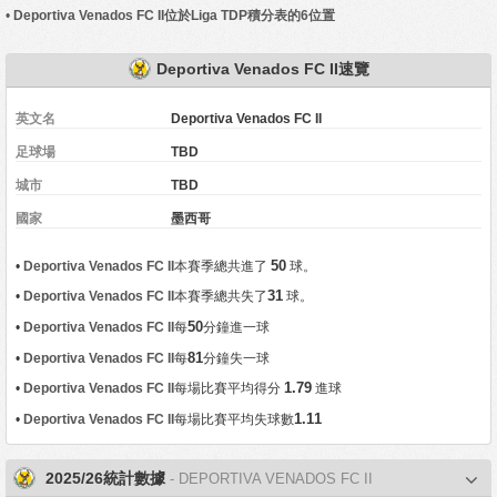
•
Deportiva Venados FC II位於Liga TDP積分表的6位置
Deportiva Venados FC II速覽
英文名
Deportiva Venados FC II
足球場
TBD
城市
TBD
國家
墨西哥
50
•
Deportiva Venados FC II
本賽季總共進了
球。
31
•
Deportiva Venados FC II
本賽季總共失了
球。
50
•
Deportiva Venados FC II
每
分鐘進一球
81
•
Deportiva Venados FC II
每
分鐘失一球
1.79
•
Deportiva Venados FC II
每場比賽平均得分
進球
1.11
•
Deportiva Venados FC II
每場比賽平均失球數
2025/26統計數據
- DEPORTIVA VENADOS FC II