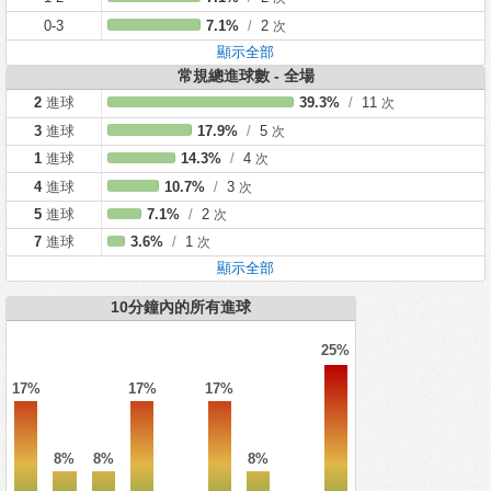
0-3
7.1%
/
2
次
顯示全部
常規總進球數 - 全場
2
進球
39.3%
/
11
次
3
進球
17.9%
/
5
次
1
進球
14.3%
/
4
次
4
進球
10.7%
/
3
次
5
進球
7.1%
/
2
次
7
進球
3.6%
/
1
次
顯示全部
10分鐘內的所有進球
25%
17%
17%
17%
8%
8%
8%