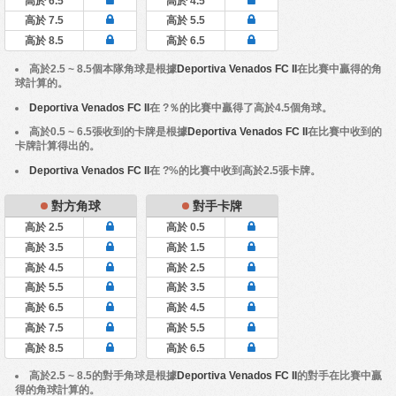
高於 6.5
高於 4.5
高於 7.5
高於 5.5
高於 8.5
高於 6.5
高於2.5 ~ 8.5個本隊角球是根據
Deportiva Venados FC II
在比賽中贏得的角
球計算的。
Deportiva Venados FC II
在 ?％的比賽中贏得了高於4.5個角球。
高於0.5 ~ 6.5張收到的卡牌是根據
Deportiva Venados FC II
在比賽中收到的
卡牌計算得出的。
Deportiva Venados FC II
在 ?%的比賽中收到高於2.5張卡牌。
對方角球
對手卡牌
高於 2.5
高於 0.5
高於 3.5
高於 1.5
高於 4.5
高於 2.5
高於 5.5
高於 3.5
高於 6.5
高於 4.5
高於 7.5
高於 5.5
高於 8.5
高於 6.5
高於2.5 ~ 8.5的對手角球是根據
Deportiva Venados FC II
的對手在比賽中贏
得的角球計算的。