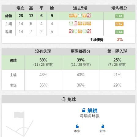
場次
贏
平
輸
過去5場
場均得分
平
平
贏
平
輸
28
13
6
9
總體
1.61
贏
輸
平
平
平
14
6
4
4
主場
1.57
輸
贏
平
贏
輸
14
7
2
5
客場
1.64
-3%
主場優勢
沒有失球
兩隊都得分
第一隊入球
39%
39%
25%
總體
(11 / 28 賽事)
(11 / 28 賽事)
(7 / 28 賽事)
43%
43%
21%
主場
36%
36%
29%
客場
角球
解鎖
每場角球數
本隊
對手