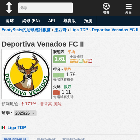
聯賽
介面
角球
網球 (EN)
API
尊貴版
預測
FootyStats的足球統計數據
›
墨西哥
›
Liga TDP
›
Deportiva Venados FC II
Deportiva Venados FC II
狀態表
-
平均
全場成績
1.61
平
平
贏
平
輸
得分
-
平均
1.79
每場球賽得分
失球
-
很好
1.11
每場球賽失球
171%
預測風險 -
-
非常高 風險
球季 :
2025/26
Liga TDP
總體統計數據
主場統計數據
客場統計數據