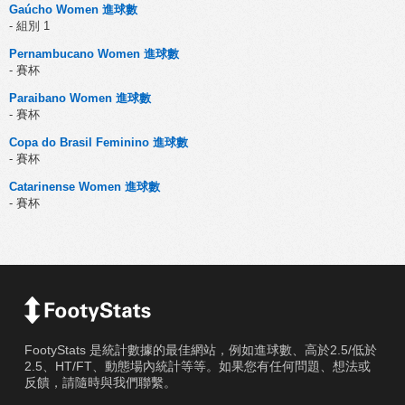
Gaúcho Women 進球數
- 組別 1
Pernambucano Women 進球數
- 賽杯
Paraibano Women 進球數
- 賽杯
Copa do Brasil Feminino 進球數
- 賽杯
Catarinense Women 進球數
- 賽杯
FootyStats 是統計數據的最佳網站，例如進球數、高於2.5/低於
2.5、HT/FT、動態場內統計等等。如果您有任何問題、想法或
反饋，請隨時與我們聯繫。