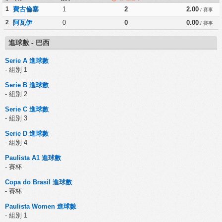
1
費古倫塞
1
2
2.00
/ 賽事
2
阿瓦伊
0
0
0.00
/ 賽事
進球數 - 巴西
Serie A 進球數
- 組別 1
Serie B 進球數
- 組別 2
Serie C 進球數
- 組別 3
Serie D 進球數
- 組別 4
Paulista A1 進球數
- 賽杯
Copa do Brasil 進球數
- 賽杯
Paulista Women 進球數
- 組別 1