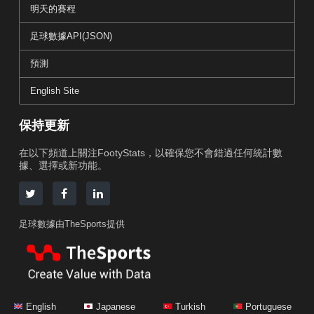
明天的賽程
足球數據API(JSON)
預測
English Site
保持更新
在以下頻道上關注FootyStats，以確保您不會錯過任何統計數
據、選擇或新功能。
足球數據由TheSports提供
English
Japanese
Turkish
Portuguese