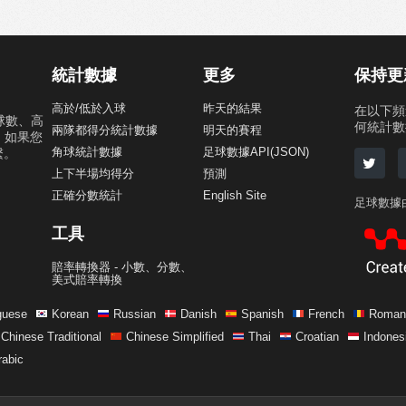
統計數據
更多
保持更
高於/低於入球
昨天的結果
在以下頻道
進球數、高
何統計數
兩隊都得分統計數據
明天的賽程
等。如果您
角球統計數據
足球數據API(JSON)
繫。
上下半場均得分
預測
正確分數統計
English Site
足球數據由T
工具
賠率轉換器 - 小數、分數、
美式賠率轉換
guese
Korean
Russian
Danish
Spanish
French
Roman
Chinese Traditional
Chinese Simplified
Thai
Croatian
Indones
rabic