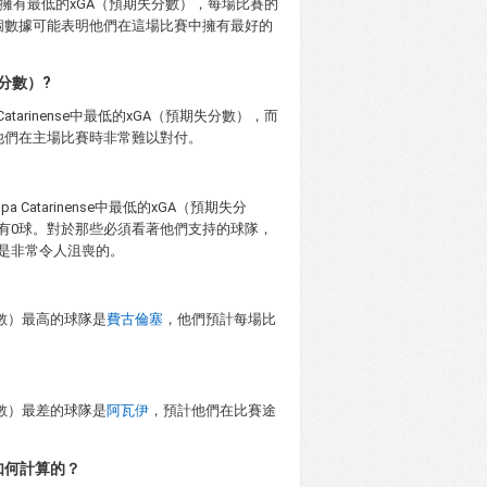
ense 中擁有最低的xGA（預期失分數），每場比賽的
個數據可能表明他們在這場比賽中擁有最好的
分數）?
atarinense中最低的xGA（預期失分數），而
他們在主場比賽時非常難以對付。
 Catarinense中最低的xGA（預期失分
有0球。對於那些必須看著他們支持的球隊，
是非常令人沮喪的。
數）最高的球隊是
費古倫塞
，他們預計每場比
數）最差的球隊是
阿瓦伊
，預計他們在比賽途
G是如何計算的？