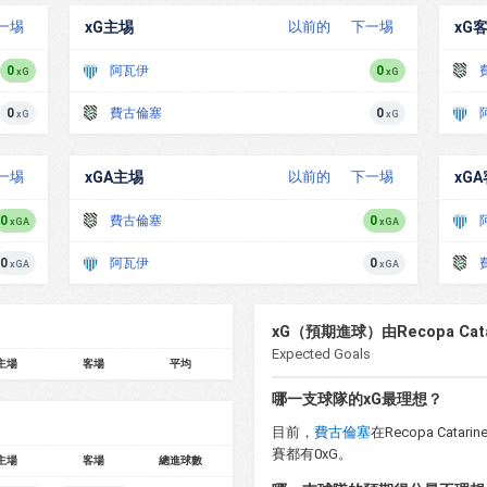
一埸
xG主埸
以前的
下一埸
xG
0
阿瓦伊
0
xG
xG
0
費古倫塞
0
xG
xG
一埸
xGA主埸
以前的
下一埸
xG
0
費古倫塞
0
xGA
xGA
0
阿瓦伊
0
xGA
xGA
xG（預期進球）由Recopa Cat
Expected Goals
主場
客場
平均
哪一支球隊的xG最理想？
目前，
費古倫塞
在Recopa Cat
賽都有0xG。
主場
客場
總進球數