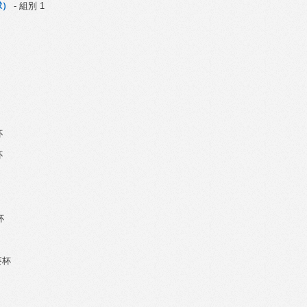
球）
- 組別 1
杯
杯
杯
賽杯