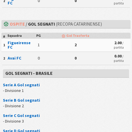
0
0
2
FC
partita
OSPITE
/
GOL SEGNATI
(RECOPA CATARINENSE)
Squadra
PG
Gol Trasferta
#
Figueirense
2.00
/
1
2
1
FC
partita
0.00
/
Avai FC
0
0
2
partita
GOL SEGNATI - BRASILE
Serie A Gol segnati
- Divisione 1
Serie B Gol segnati
- Divisione 2
Serie C Gol segnati
- Divisione 3
Serie D Gol segnati