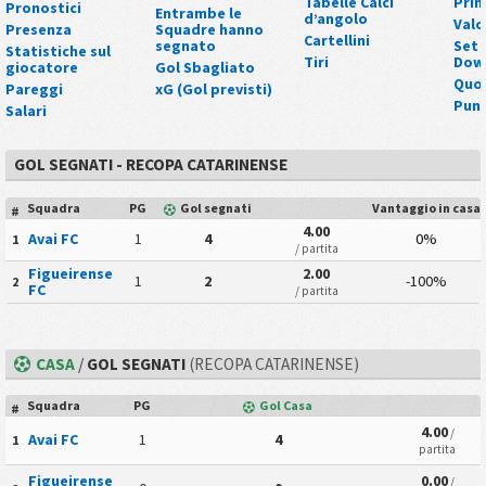
Tabelle Calci
Pri
Pronostici
Entrambe le
d’angolo
Valo
Presenza
Squadre hanno
Cartellini
segnato
Set 
Statistiche sul
Tiri
Down
giocatore
Gol Sbagliato
Quo
Pareggi
xG (Gol previsti)
Punt
Salari
GOL SEGNATI - RECOPA CATARINENSE
Squadra
PG
Gol segnati
Vantaggio in casa
#
4.00
Avai FC
1
4
0%
1
/ partita
Figueirense
2.00
1
2
-100%
2
FC
/ partita
CASA
/
GOL SEGNATI
(RECOPA CATARINENSE)
Squadra
PG
Gol Casa
#
4.00
/
Avai FC
1
4
1
partita
Figueirense
0.00
/