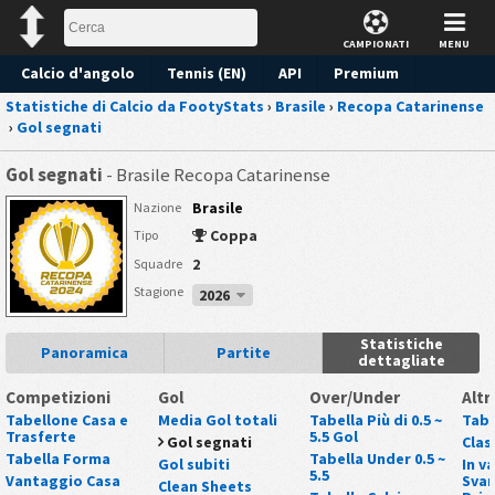
CAMPIONATI
MENU
Calcio d'angolo
Tennis (EN)
API
Premium
Statistiche di Calcio da FootyStats
›
Brasile
›
Recopa Catarinense
Pronostico
›
Gol segnati
Gol segnati
- Brasile Recopa Catarinense
Brasile
Nazione
Coppa
Tipo
2
Squadre
Stagione
2026
Statistiche
Panoramica
Partite
dettagliate
Competizioni
Gol
Over/Under
Altr
Tabellone Casa e
Media Gol totali
Tabella Più di 0.5 ~
Tabe
Trasferte
5.5 Gol
Gol segnati
Clas
Tabella Forma
Tabella Under 0.5 ~
Gol subiti
In v
5.5
Vantaggio Casa
Svan
Clean Sheets