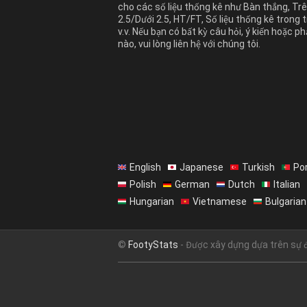
cho các số liệu thống kê như Bàn thắng, Tr
2.5/Dưới 2.5, HT/FT, Số liệu thống kê trong t
v.v. Nếu bạn có bất kỳ câu hỏi, ý kiến hoặc ph
nào, vui lòng liên hệ với chúng tôi.
English
Japanese
Turkish
Po
Polish
German
Dutch
Italian
Hungarian
Vietnamese
Bulgarian
©
FootyStats
- Được xây dựng dựa trên sự 