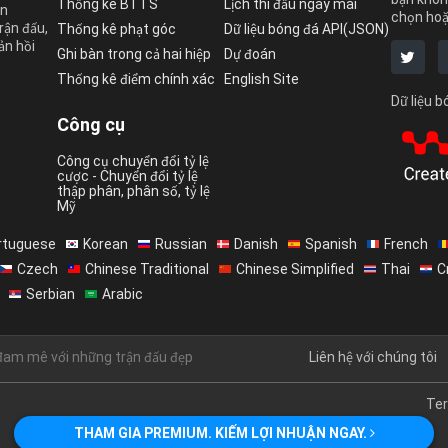
Thống kê BTTS
Lịch thi đấu ngày mai
ên
chọn hoặ
rận đấu,
Thống kê phạt góc
Dữ liệu bóng đá API(JSON)
ản hồi
Ghi bàn trong cả hai hiệp
Dự đoán
Thống kê điểm chính xác
English Site
Dữ liệu 
Công cụ
Công cụ chuyển đổi tỷ lệ
cược - Chuyển đổi tỷ lệ
thập phân, phân số, tỷ lệ
Mỹ
rtuguese
Korean
Russian
Danish
Spanish
French
Czech
Chinese Traditional
Chinese Simplified
Thai
C
Serbian
Arabic
đam mê với những trận đấu đẹp
Liên hệ với chúng tôi
Ter
THAM GIA PREMIUM. KIẾM LỢI NHUẬN NGAY.