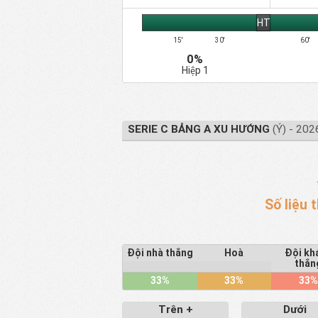
HT
15'
30'
60'
0%
Hiệp 1
SERIE C BẢNG A XU HƯỚNG
(Ý) - 202
Số liệu 
Đội nhà thắng
Hoà
Đội kh
thắn
33%
33%
33
Trên +
Dưới