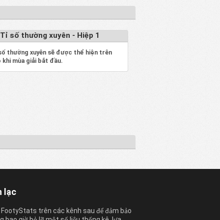
Tỉ số thường xuyên - Hiệp 1
số thường xuyên sẽ được thể hiện trên
 khi mùa giải bắt đầu.
n lạc
 FootyStats trên các kênh sau để đảm bảo
 bao giờ bỏ lỡ một số liệu thống kê, lựa