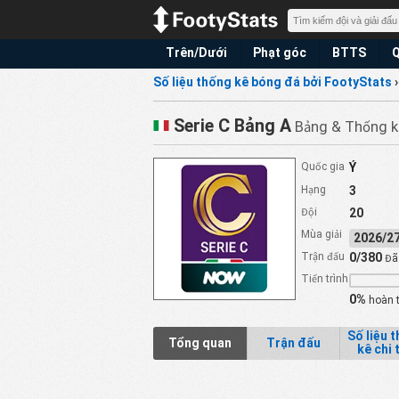
Trên/Dưới
Phạt góc
BTTS
Q
Số liệu thống kê bóng đá bởi FootyStats
Serie C Bảng A
Bảng & Thống k
Quốc gia
Ý
Hạng
3
Đội
20
Mùa giải
2026/
Trận đấu
0/380
Đã 
Tiến trình
0%
hoàn 
Số liệu 
Tổng quan
Trận đấu
kê chi 