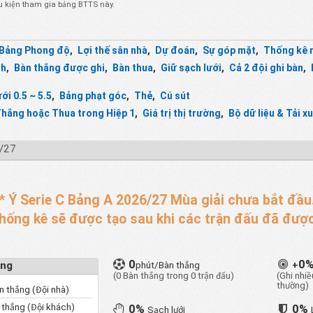
điều kiện tham gia bảng BTTS này.
t
Bảng Phong độ
,
Lợi thế sân nhà
,
Dự đoán
,
Sự góp mặt
,
Thống kê 
nh
,
Bàn thắng được ghi
,
Bàn thua
,
Giữ sạch lưới
,
Cả 2 đội ghi bàn
,
ới 0.5 ~ 5.5
,
Bảng phạt góc
,
Thẻ
,
Cú sút
hắng hoặc Thua trong Hiệp 1
,
Giá trị thị trường
,
Bộ dữ liệu & Tải x
6/27
* Ý Serie C Bảng A 2026/27 Mùa giải chưa bắt đầu
thống kê sẽ được tạo sau khi các trận đấu đã được
0
0
ắng
phút/Bàn thắng
+
(0 Bàn thắng trong 0 trận đấu)
(Ghi nhi
thường)
n thắng (Đội nhà)
thắng (Đội khách)
0%
0%
Sạch lưới