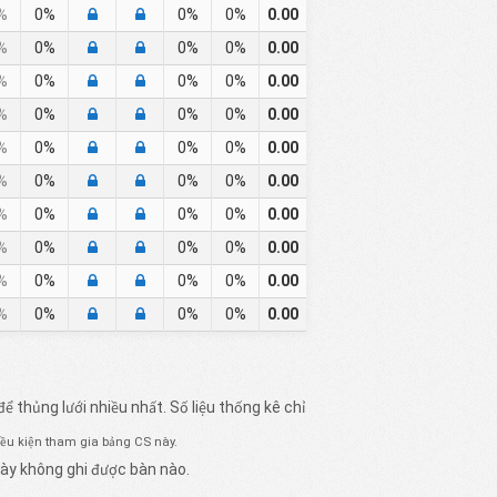
%
0%
0%
0%
0.00
%
0%
0%
0%
0.00
%
0%
0%
0%
0.00
%
0%
0%
0%
0.00
%
0%
0%
0%
0.00
%
0%
0%
0%
0.00
%
0%
0%
0%
0.00
%
0%
0%
0%
0.00
%
0%
0%
0%
0.00
%
0%
0%
0%
0.00
ể thủng lưới nhiều nhất. Số liệu thống kê chỉ
ủ điều kiện tham gia bảng CS này.
này không ghi được bàn nào.