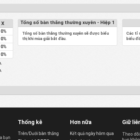
Tổng số bàn thắng thường xuyên - Hiệp 1
 X
0%
Tổng số bàn thắng thường xuyên sẽ được biểu
Các tỉ 
thị khi mùa giải bắt đầu.
biểu đồ
0%
0%
0%
A
A
Thống kê
Hơn nữa
Giữ liê
Trên/Dưới bàn thắng
Kết quả ngày hôm qua
Theo dõi
a bạn
bạn không