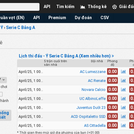
API
Tìm kiếm
Thống kê
Giải đấ
uần vợt (EN)
API
Premium
Dự đoán
CSV
›
Ý
›
Serie C Bảng A
ê
Lịch thi đấu - Ý Serie C Bảng A (Xem nhiều hơn)
5 trận cuối trên
Đội nhà
Phong
Ph
sân nhà
độ
0.00
0
AC Lumezzane
April/25, 1:00pm
27
0.00
0
AC Renate
April/25, 1:00pm
chơi
0.00
0
Novara Calcio
April/25, 1:00pm
0.00
0
UC AlbinoLeffe
April/25, 1:00pm
thành
0.00
0
Juventus Dưới 23
April/25, 1:00pm
thống
0.00
0
ACD Ospitaletto SSD
April/25, 1:00pm
tiết
0.00
0
AS Cittadella
April/25, 1:00pm
* Thời gian theo múi giờ địa phương của bạn (
+01:00
)