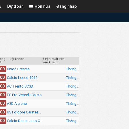
u
Dự đoán
Hơn nữa
Đăng nhập
ong
Đội khách
5 trận cuối trên
độ
sân khách
.00
Thống kê
Union Brescia
.00
Thống kê
Calcio Lecco 1912
.00
Thống kê
AC Trento SCSD
.00
Thống kê
FC Pro Vercelli Calcio
.00
Thống kê
ASD Alcione
.00
Thống kê
US Folgore Caratese ASD
.00
Thống kê
Calcio Desenzano Calvina