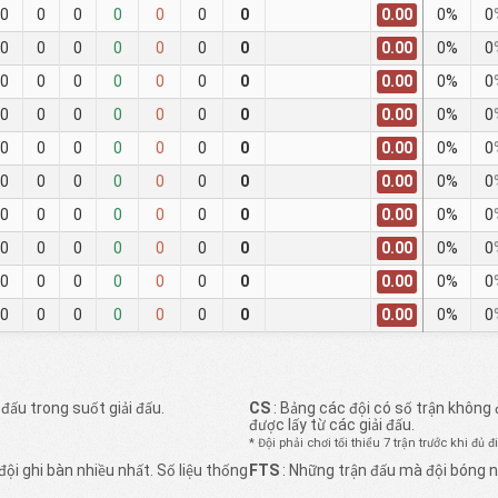
0.00
0
0
0
0
0
0
0
0%
0
0.00
0
0
0
0
0
0
0
0%
0
0.00
0
0
0
0
0
0
0
0%
0
0.00
0
0
0
0
0
0
0
0%
0
0.00
0
0
0
0
0
0
0
0%
0
0.00
0
0
0
0
0
0
0
0%
0
0.00
0
0
0
0
0
0
0
0%
0
0.00
0
0
0
0
0
0
0
0%
0
0.00
0
0
0
0
0
0
0
0%
0
0.00
0
0
0
0
0
0
0
0%
0
đấu trong suốt giải đấu.
CS
: Bảng các đội có số trận không đ
được lấy từ các giải đấu.
* Đội phải chơi tối thiểu 7 trận trước khi đ
đội ghi bàn nhiều nhất. Số liệu thống
FTS
: Những trận đấu mà đội bóng 