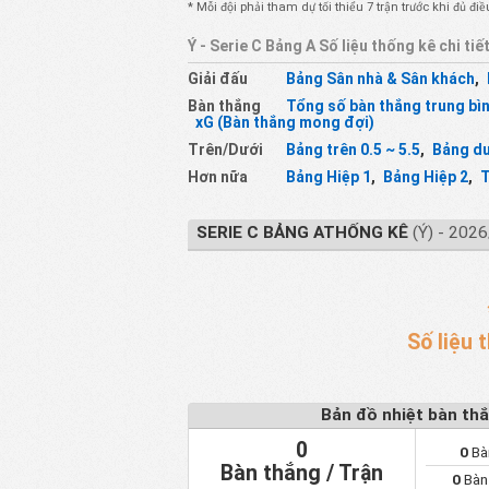
* Mỗi đội phải tham dự tối thiểu 7 trận trước khi đủ 
Ý - Serie C Bảng A Số liệu thống kê chi tiế
Giải đấu
Bảng Sân nhà & Sân khách
,
Bàn thắng
Tổng số bàn thắng trung bì
xG (Bàn thắng mong đợi)
Trên/Dưới
Bảng trên 0.5 ~ 5.5
,
Bảng dư
Hơn nữa
Bảng Hiệp 1
,
Bảng Hiệp 2
,
T
SERIE C BẢNG ATHỐNG KÊ
(Ý) - 202
Số liệu 
Bản đồ nhiệt bàn th
0
0
Bà
Bàn thắng / Trận
0
Bàn 