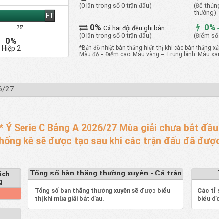
(0 lần trong số 0 trận đấu)
(Để thủng
thường)
FT
0%
0%
Cả hai đội đều ghi bàn
-
75'
(0 lần trong số 0 trận đấu)
(Điểm số
0%
*Bản đồ nhiệt bàn thắng hiển thị khi các bàn thắng xảy
Hiệp 2
Màu đỏ = Điểm cao. Màu vàng = Trung bình. Màu xan
6/27
* Ý Serie C Bảng A 2026/27 Mùa giải chưa bắt đầu
thống kê sẽ được tạo sau khi các trận đấu đã được
Tổng số bàn thắng thường xuyên - Cả trận
ách
g
Tổng số bàn thắng thường xuyên sẽ được biểu
Các tỉ 
%
thị khi mùa giải bắt đầu.
biểu đồ