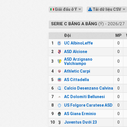
Giải đấu ở Ý
Tải dữ liệu CSV
SERIE C BẢNG A BẢNG
(Ý) - 2026/27
Đội
MP
1
UC AlbinoLeffe
0
2
ASD Alcione
0
ASD Arzignano
3
0
Valchiampo
4
Athletic Carpi
0
5
AS Cittadella
0
6
Calcio Desenzano Calvina
0
7
AC Dolomiti Bellunesi
0
8
US Folgore Caratese ASD
0
9
AS Giana Erminio
0
10
Juventus Dưới 23
0