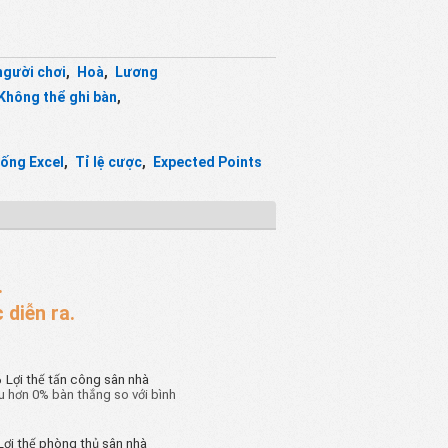
người chơi
,
Hoà
,
Lương
Không thể ghi bàn
,
uống Excel
,
Tỉ lệ cược
,
Expected Points
.
 diễn ra.
%
Lợi thế tấn công sân nhà
ều hơn 0% bàn thắng so với bình
Lợi thế phòng thủ sân nhà