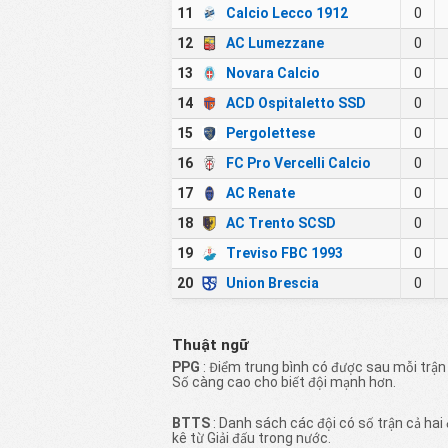
11
Calcio Lecco 1912
0
12
AC Lumezzane
0
13
Novara Calcio
0
14
ACD Ospitaletto SSD
0
15
Pergolettese
0
16
FC Pro Vercelli Calcio
0
17
AC Renate
0
18
AC Trento SCSD
0
19
Treviso FBC 1993
0
20
Union Brescia
0
Thuật ngữ
PPG
: Điểm trung bình có được sau mỗi trận 
Số càng cao cho biết đội mạnh hơn.
BTTS
: Danh sách các đội có số trận cả hai 
kê từ Giải đấu trong nước.