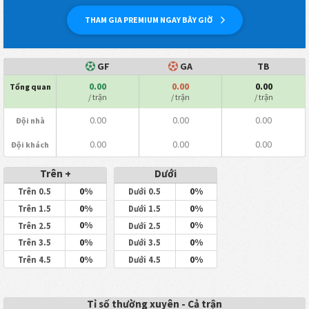
THAM GIA PREMIUM NGAY BÂY GIỜ
GF
GA
TB
0.00
0.00
0.00
Tổng quan
/ trận
/ trận
/ trận
0.00
0.00
0.00
Đội nhà
0.00
0.00
0.00
Đội khách
Trên +
Dưới
0%
0%
Trên 0.5
Dưới 0.5
0%
0%
Trên 1.5
Dưới 1.5
0%
0%
Trên 2.5
Dưới 2.5
0%
0%
Trên 3.5
Dưới 3.5
0%
0%
Trên 4.5
Dưới 4.5
Tỉ số thường xuyên - Cả trận