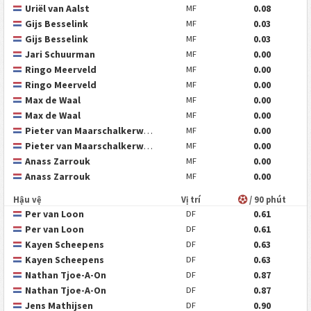
Uriël van Aalst
0.08
MF
Gijs Besselink
0.03
MF
Gijs Besselink
0.03
MF
Jari Schuurman
0.00
MF
Ringo Meerveld
0.00
MF
Ringo Meerveld
0.00
MF
Max de Waal
0.00
MF
Max de Waal
0.00
MF
Pieter van Maarschalkerwaard
0.00
MF
Pieter van Maarschalkerwaard
0.00
MF
Anass Zarrouk
0.00
MF
Anass Zarrouk
0.00
MF
Hậu vệ
Vị trí
/ 90 phút
Per van Loon
0.61
DF
Per van Loon
0.61
DF
Kayen Scheepens
0.63
DF
Kayen Scheepens
0.63
DF
Nathan Tjoe-A-On
0.87
DF
Nathan Tjoe-A-On
0.87
DF
Jens Mathijsen
0.90
DF