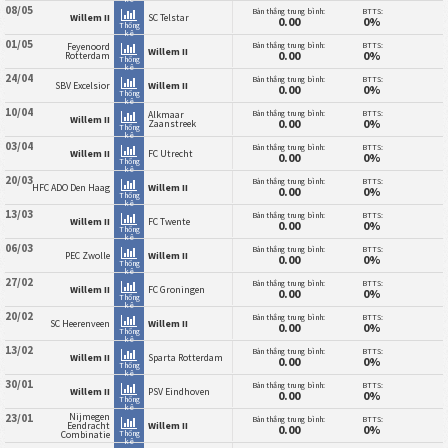
08/05
Bàn thắng trung bình:
BTTS:
Willem II
SC Telstar
0.00
0%
Thống
kê
01/05
Bàn thắng trung bình:
BTTS:
Feyenoord
Willem II
0.00
0%
Rotterdam
Thống
kê
24/04
Bàn thắng trung bình:
BTTS:
SBV Excelsior
Willem II
0.00
0%
Thống
kê
10/04
Bàn thắng trung bình:
BTTS:
Alkmaar
Willem II
0.00
0%
Zaanstreek
Thống
kê
03/04
Bàn thắng trung bình:
BTTS:
Willem II
FC Utrecht
0.00
0%
Thống
kê
20/03
Bàn thắng trung bình:
BTTS:
HFC ADO Den Haag
Willem II
0.00
0%
Thống
kê
13/03
Bàn thắng trung bình:
BTTS:
Willem II
FC Twente
0.00
0%
Thống
kê
06/03
Bàn thắng trung bình:
BTTS:
PEC Zwolle
Willem II
0.00
0%
Thống
kê
27/02
Bàn thắng trung bình:
BTTS:
Willem II
FC Groningen
0.00
0%
Thống
kê
20/02
Bàn thắng trung bình:
BTTS:
SC Heerenveen
Willem II
0.00
0%
Thống
kê
13/02
Bàn thắng trung bình:
BTTS:
Willem II
Sparta Rotterdam
0.00
0%
Thống
kê
30/01
Bàn thắng trung bình:
BTTS:
Willem II
PSV Eindhoven
0.00
0%
Thống
kê
Nijmegen
23/01
Bàn thắng trung bình:
BTTS:
Eendracht
Willem II
0.00
0%
Thống
Combinatie
kê