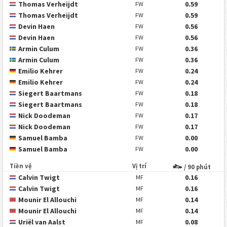
Thomas Verheijdt
0.59
FW
Thomas Verheijdt
0.59
FW
Devin Haen
0.56
FW
Devin Haen
0.56
FW
Armin Culum
0.36
FW
Armin Culum
0.36
FW
Emilio Kehrer
0.24
FW
Emilio Kehrer
0.24
FW
Siegert Baartmans
0.18
FW
Siegert Baartmans
0.18
FW
Nick Doodeman
0.17
FW
Nick Doodeman
0.17
FW
Samuel Bamba
0.00
FW
Samuel Bamba
0.00
FW
Tiền vệ
Vị trí
/ 90 phút
Calvin Twigt
0.16
MF
Calvin Twigt
0.16
MF
Mounir El Allouchi
0.14
MF
Mounir El Allouchi
0.14
MF
Uriël van Aalst
0.08
MF