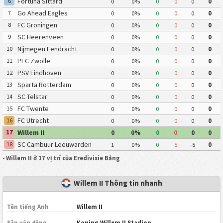
Fortuna Sittard
6
0
0%
0
0
0
0
Go Ahead Eagles
7
0
0%
0
0
0
0
FC Groningen
8
0
0%
0
0
0
0
SC Heerenveen
9
0
0%
0
0
0
0
Nijmegen Eendracht
10
0
0%
0
0
0
0
Combinatie
PEC Zwolle
11
0
0%
0
0
0
0
PSV Eindhoven
12
0
0%
0
0
0
0
Sparta Rotterdam
13
0
0%
0
0
0
0
SC Telstar
14
0
0%
0
0
0
0
FC Twente
15
0
0%
0
0
0
0
FC Utrecht
16
0
0%
0
0
0
0
Willem II
17
0
0%
0
0
0
0
SC Cambuur Leeuwarden
18
1
0%
0
5
-5
0
•
Willem II ở 17 vị trí của Eredivisie Bảng
Willem II Thông tin nhanh
Tên tiếng Anh
Willem II
Sân vận động
Koning Willem II Stadion