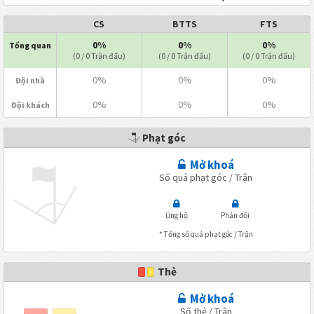
CS
BTTS
FTS
0%
0%
0%
Tổng quan
(0 / 0 Trận đấu)
(0 / 0 Trận đấu)
(0 / 0 Trận đấu)
0%
0%
0%
Đội nhà
0%
0%
0%
Đội khách
Phạt góc
Mở khoá
Số quả phạt góc / Trận
Ủng hộ
Phản đối
* Tổng số quả phạt góc / Trận
Thẻ
Mở khoá
Số thẻ / Trận