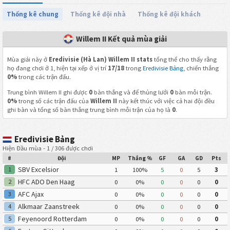
Thống kê chung
Thống kê đội nhà
Thống kê đội khách
Willem II Kết quả mùa giải
Mùa giải này ở
Eredivisie (Hà Lan) Willem II stats
tổng thể cho thấy rằng
họ đang chơi ở 1, hiện tại xếp ở vị trí
17/18
trong
Eredivisie Bảng
, chiến thắng
0%
trong các trận đấu.
Trung bình Willem II ghi được
0
bàn thắng và để thủng lưới
0
bàn mỗi trận.
0%
trong số các trận đấu của
Willem II
này kết thúc với việc cả hai đội đều
ghi bàn và tổng số bàn thắng trung bình mỗi trận của họ là
0
.
Eredivisie Bảng
Hiện Đầu mùa - 1 / 306 được chơi
#
Đội
MP
Thắng %
GF
GA
GD
Pts
SBV Excelsior
1
1
100%
5
0
5
3
HFC ADO Den Haag
2
0
0%
0
0
0
0
AFC Ajax
3
0
0%
0
0
0
0
Alkmaar Zaanstreek
4
0
0%
0
0
0
0
Feyenoord Rotterdam
5
0
0%
0
0
0
0