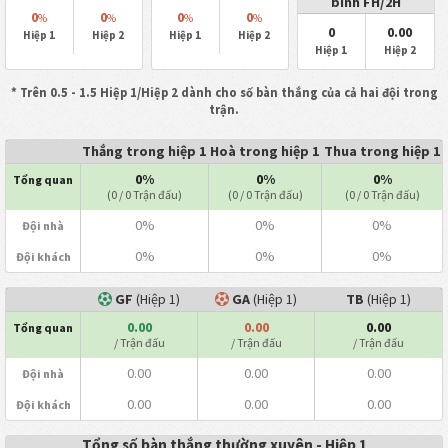
bình FH/2H
0
0
0
0
%
%
%
%
0
0.00
Hiệp 1
Hiệp 2
Hiệp 1
Hiệp 2
Hiệp 1
Hiệp 2
* Trên 0.5 - 1.5 Hiệp 1/Hiệp 2 dành cho số bàn thắng của cả hai đội trong
trận.
Thắng trong hiệp 1
Hoà trong hiệp 1
Thua trong hiệp 1
0%
0%
0%
Tổng quan
(0 / 0 Trận đấu)
(0 / 0 Trận đấu)
(0 / 0 Trận đấu)
0%
0%
0%
Đội nhà
0%
0%
0%
Đội khách
GF
(Hiệp 1)
GA
(Hiệp 1)
TB
(Hiệp 1)
0.00
0.00
0.00
Tổng quan
/ Trận đấu
/ Trận đấu
/ Trận đấu
0.00
0.00
0.00
Đội nhà
0.00
0.00
0.00
Đội khách
Tổng số bàn thắng thường xuyên - Hiệp 1