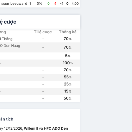
Willem II
4
HFC ADO Den Haag
1
Willem II
3
HFC ADO Den Haag
0
buur Leeuwarden
1
0%
0
4
-4
0
4.00
lệ cược
ường
Tỉ lệ cược
Thống kê
-
70
II Thắng
%
O Den Haag
-
70
%
-
5
%
-
100
5
%
-
70
%
-
55
5
%
-
25
5
%
-
15
5
%
-
50
%
ân tích
ày 12/12/2026,
Willem II
và
HFC ADO Den