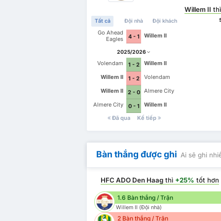
Willem II
th
Tất cả
Đội nhà
Đội khách
Go Ahead
Willem II
4 - 1
Eagles
2025/2026
Volendam
Willem II
1 - 2
Willem II
Volendam
1 - 2
Willem II
Almere City
2 - 0
Almere City
Willem II
0 - 1
Đã qua
Kế tiếp
Bàn thắng được ghi
Ai sẽ ghi nh
HFC ADO Den Haag
thì
+25%
tốt hơn
1.6 Bàn thắng / Trận
Willem II (Đội nhà)
2 Bàn thắng / Trận