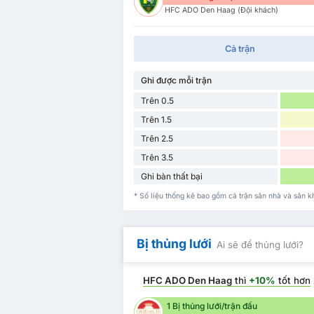
HFC ADO Den Haag (Đội khách)
Cả trận
Ghi được mỗi trận
Trên 0.5
Trên 1.5
Trên 2.5
Trên 3.5
Ghi bàn thất bại
* Số liệu thống kê bao gồm cả trận sân nhà và sân
Bị thủng lưới
Ai sẽ để thủng lưới?
HFC ADO Den Haag
thì
+10%
tốt hơn
1 Bị thủng lưới/trận đấu