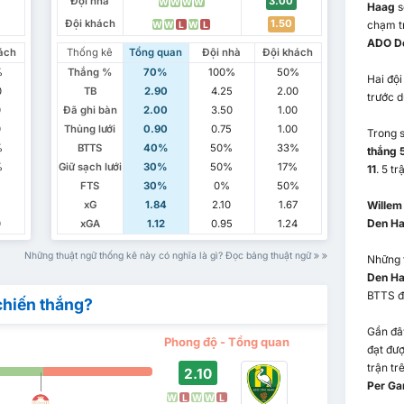
Đội nhà
3.00
W
W
W
W
Haag
s
Đội khách
1.50
chạm t
W
W
L
W
L
ADO D
ách
Thống kê
Tổng quan
Đội nhà
Đội khách
%
Thắng %
70%
100%
50%
Hai độ
0
TB
2.90
4.25
2.00
trước d
0
Đã ghi bàn
2.00
3.50
1.00
0
Thủng lưới
0.90
0.75
1.00
Trong s
%
BTTS
40%
50%
33%
thắng 5
%
Giữ sạch lưới
30%
50%
17%
11
. 5 t
FTS
30%
0%
50%
xG
1.84
2.10
1.67
Willem 
Den H
0
xGA
1.12
0.95
1.24
Những thuật ngữ thống kê này có nghĩa là gì? Đọc bảng thuật ngữ
Những 
Den H
BTTS đ
chiến thắng?
Gần đây
Phong độ - Tổng quan
đạt đượ
trận tr
2.10
Per G
W
L
W
W
L