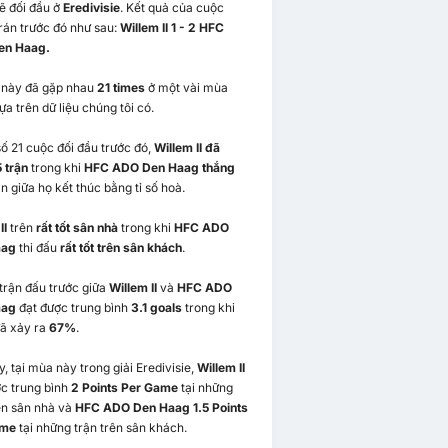
ẽ đối đầu ở
Eredivisie
. Kết quả của cuộc
rán trước đó như sau:
Willem II 1 - 2 HFC
en Haag.
i này đã gặp nhau
21 times
ở một vài mùa
ựa trên dữ liệu chúng tôi có.
ố 21 cuộc đối đầu trước đó,
Willem II đã
 trận
trong khi
HFC ADO Den Haag thắng
rận giữa họ kết thúc bằng tỉ số hoà.
II
trên
rất tốt sân nhà
trong khi
HFC ADO
aag
thi đấu
rất tốt trên sân khách
.
trận đấu trước giữa
Willem II
và
HFC ADO
aag
đạt được trung bình
3.1 goals
trong khi
ã xảy ra
67%
.
, tại mùa này trong giải Eredivisie,
Willem II
c trung bình
2 Points Per Game
tại những
ên sân nhà và
HFC ADO Den Haag 1.5 Points
ame
tại những trận trên sân khách.