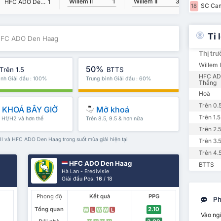
Willem II
3
Willem II
1
HFC ADO Den Haag
1
SC Cam
18
Tỉ 
i HFC ADO Den Haag
Thị tr
Willem 
50%
Trên 1.5
BTTS
HFC AD
ình Giải đấu : 100%
Trung bình Giải đấu : 60%
Thắng
Hoà
Trên 0.
KHOÁ BÂY GIỜ
Mở khoá
Trên 1.5
, H1/H2 và hơn thế
Trên 8.5, 9.5 & hơn nữa
Trên 2.
II và HFC ADO Den Haag trong suốt mùa giải hiện tại
Trên 3.
Trên 4.
HFC ADO Den Haag
BTTS
Hà Lan - Eredivisie
Giải đấu Pos.
16
/ 18
Phong độ
Kết quả
PPG
Ph
Tổng quan
2.10
W
L
W
W
L
Vào ng