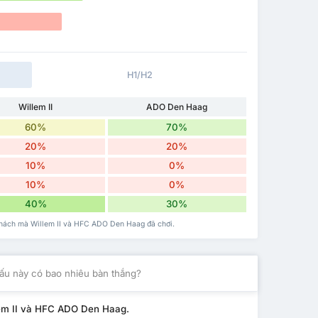
H1/H2
Willem II
ADO Den Haag
60%
70%
20%
20%
10%
0%
10%
0%
40%
30%
 khách mà Willem II và HFC ADO Den Haag đã chơi.
ấu này có bao nhiêu bàn thắng?
lem II và HFC ADO Den Haag.