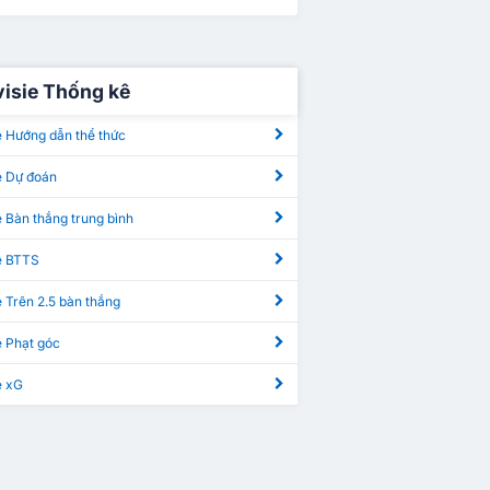
visie Thống kê
e Hướng dẫn thể thức
e Dự đoán
e Bàn thắng trung bình
ie BTTS
e Trên 2.5 bàn thắng
e Phạt góc
e xG