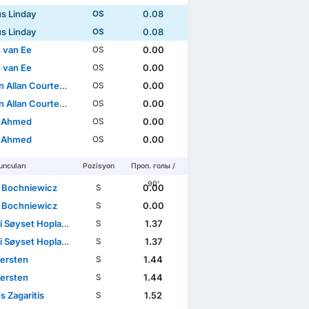
s Linday
0.08
OS
s Linday
0.08
OS
 van Ee
0.00
OS
 van Ee
0.00
OS
lan Courtens Mabeneyshi
0.00
OS
lan Courtens Mabeneyshi
0.00
OS
h Ahmed
0.00
OS
h Ahmed
0.00
OS
ncuları
Pozisyon
Проп. голы /
90'
 Bochniewicz
0.00
S
 Bochniewicz
0.00
S
i Søyset Hopland
1.37
S
i Søyset Hopland
1.37
S
ersten
1.44
S
ersten
1.44
S
os Zagaritis
1.52
S