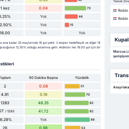
/ 16
Teknik Dire
1 kez
0.04
73
Robin
6.25%
Yok
44
Robin
12.50%
Yok
15
16.00
Yok
Yok
Kupal
ana kadar 33 maçlarında 16 şut çekti. 2 atışları hedefteydi ve diğer 14
ğruluğunun 12.50% olduğu anlamına gelir. Aldıkları her 16.00 şut için bir
Marcus Li
şampiyon
stikleri
Trans
Toplam
90 Dakika Başına
Yüzdelik
2
0.08
51
Assyriska
4.91
0.19
70
1283
48.35
82
07
41.72
82
/ 1283
86.28%
Yok
86
26
0.98
53