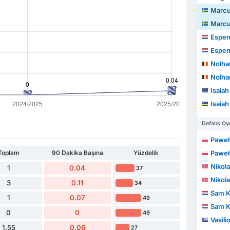
Marcu
Marcu
Espen
Espen
Nolhan Al
Nolhan Al
Isaia
Isaia
Defans Oyu
Paweł
Toplam
90 Dakika Başına
Yüzdelik
Paweł
Nikola
1
0.04
37
Nikola
3
0.11
34
Sam K
1
0.07
49
Sam K
0
0
49
Vasili
1.55
0.06
27