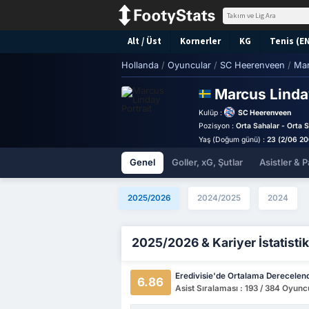
Alt / Üst
Kornerler
KG
Tenis (E
Hollanda
/
Oyuncular
/
SC Heerenveen
/
Mar
Marcus Lind
Kulüp :
SC Heerenveen
Pozisyon :
Orta Sahalar - Orta 
Yaş (Doğum günü) :
23 (2/06 2
Genel
Goller, xG, Şutlar
Asistler & P
2025/2026
2024/2025
2024
2025/2026 & Kariyer İstatistik
Eredivisie'de Ortalama Derecelen
6.86
Asist Sıralaması : 193 / 384 Oyunc