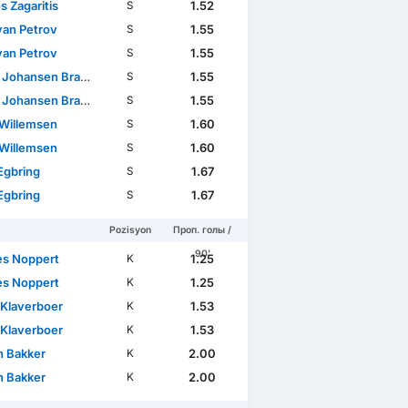
os Zagaritis
1.52
S
yan Petrov
1.55
S
yan Petrov
1.55
S
 Johansen Braude
1.55
S
 Johansen Braude
1.55
S
Willemsen
1.60
S
Willemsen
1.60
S
Egbring
1.67
S
Egbring
1.67
S
Pozisyon
Проп. голы /
90'
es Noppert
1.25
K
es Noppert
1.25
K
 Klaverboer
1.53
K
 Klaverboer
1.53
K
n Bakker
2.00
K
n Bakker
2.00
K