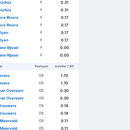
Gürbüz
0.31
F
Gürbüz
0.31
F
ce Rivera
0.17
F
ce Rivera
0.17
F
Oyen
0.17
F
Oyen
0.17
F
ne Rijssel
0.00
F
ne Rijssel
0.00
F
ar
Pozisyon
Asistler / 90'
Smans
1.70
OS
Smans
1.70
OS
 van Overeem
0.30
OS
 van Overeem
0.30
OS
Brouwers
0.18
OS
Brouwers
0.18
OS
 Meerveld
0.11
OS
 Meerveld
0.11
OS