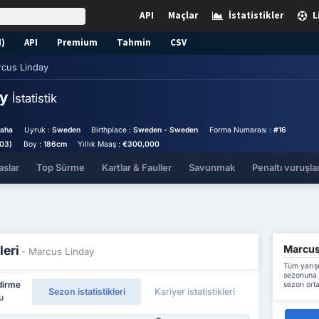
API
Maçlar
İstatistikler
L
N)
API
Premium
Tahmin
CSV
cus Linday
ay
İstatistik
Saha
Uyruk :
Sweden
Birthplace :
Sweden - Sweden
Forma Numarası :
#16
003)
Boy :
186cm
Yıllık Maaş :
€300,000
aslar
Top Sürme
Kartlar & Fauller
Savunmak
Penaltı vuruşlar
Marcus 
leri
- Marcus Linday
Tüm yarış
sezonuna k
sezon orta
dirme
Sezon istatistikleri
Kariyer istatistikleri
u