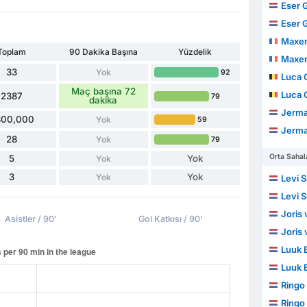
Eser 
Eser 
Maxen
Toplam
90 Dakika Başına
Yüzdelik
Maxen
33
Yok
92
Luca 
Maç başına 72
Luca 
2387
79
dakika
Jermai
300,000
Yok
59
Jermai
28
Yok
79
Orta Sahal
5
Yok
Yok
3
Yok
Yok
Levi 
Levi 
Joris
Asistler / 90'
Gol Katkısı / 90'
Joris
Luuk 
Luuk 
Ringo
Ringo