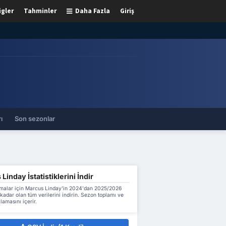
igler
Tahminler
Daha Fazla
Giriş
ı
Son sezonlar
Linday İstatistiklerini İndir
malar için Marcus Linday'in 2024'dan 2025/2026
adar olan tüm verilerini indirin. Sezon toplamı ve
lamasını içerir.