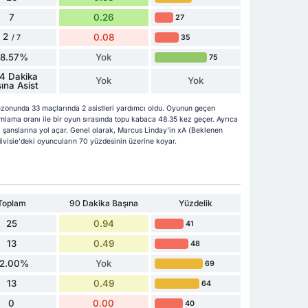
7
0.26
27
2
0.08
35
/ 7
28.57%
Yok
75
4 Dakika
Yok
Yok
ına Asist
zonunda 33 maçlarında 2 asistleri yardımcı oldu. Oyunun geçen
lama oranı ile bir oyun sırasında topu kabaca 48.35 kez geçer. Ayrıca
şanslarına yol açar. Genel olarak, Marcus Linday'in xA (Beklenen
redivisie'deki oyuncuların 70 yüzdesinin üzerine koyar.
Toplam
90 Dakika Başına
Yüzdelik
25
0.94
41
13
0.49
48
2.00%
Yok
69
13
0.49
64
0
0.00
40