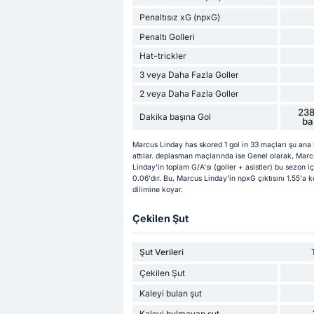
Penaltısız xG (npxG)
Penaltı Golleri
Hat-trickler
3 veya Daha Fazla Goller
2 veya Daha Fazla Goller
238
Dakika başına Gol
ba
Marcus Linday has skored 1 gol in 33 maçları şu ana k
attılar. deplasman maçlarında ise Genel olarak, Marc
Linday'in toplam G/A'sı (goller + asistler) bu sezon iç
0.06'dır. Bu, Marcus Linday'in npxG çıktısını 1.55'a 
dilimine koyar.
Çekilen Şut
Şut Verileri
Çekilen Şut
Kaleyi bulan şut
Kaleyi bulmayan şut