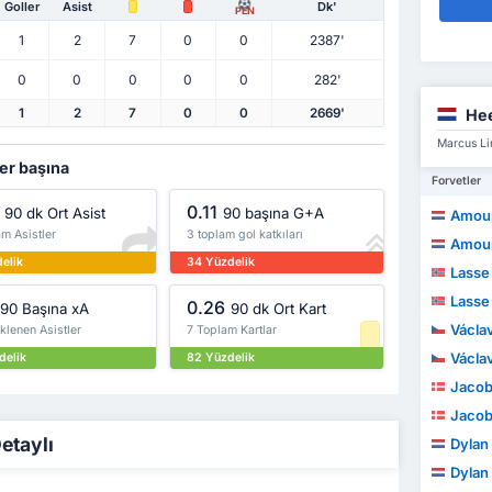
Goller
Asist
Dk'
PEN
1
2
7
0
0
2387'
0
0
0
0
0
282'
He
1
2
7
0
0
2669'
Marcus Li
ler başına
Forvetler
0.11
90 dk Ort Asist
90 başına G+A
Amourri
m Asistler
3 toplam gol katkıları
Amourri
delik
34 Yüzdelik
Lasse
Lasse
0.26
90 Başına xA
90 dk Ort Kart
Václa
klenen Asistler
7 Toplam Kartlar
Václa
delik
82 Yüzdelik
Jacob
Jacob
Detaylı
Dylan
Dylan