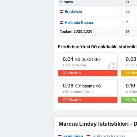
Turnuva
O
33
Eredivisie
4
Hollanda Kupası
Toplam 2025/2026
37
Eredivisie'deki 90 dakikalık istatistik
0.04
0.08
90 dk Ort Gol
1 Toplam Goller
2 Topla
37 Yüzdelik
51 Yüz
0.06
0.19
90' başına xG
1.55 Beklenen Goller
4.91 Be
27 Yüzdelik
70 Yüz
Marcus Linday İstatistikleri - 
Eredivisie
Hollanda Kupası