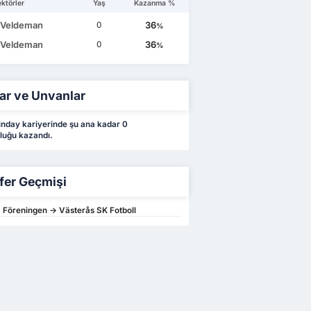
ktörler
Yaş
Kazanma %
 Veldeman
36
0
%
 Veldeman
36
0
%
ar ve Unvanlar
nday kariyerinde şu ana kadar 0
luğu kazandı.
fer Geçmişi
 Föreningen -> Västerås SK Fotboll