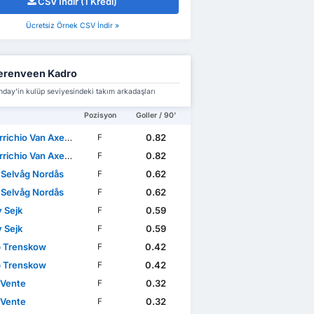
CSV İndir (1 Kredi)
Ücretsiz Örnek CSV İndir »
erenveen Kadro
nday'in kulüp seviyesindeki takım arkadaşları
Pozisyon
Goller / 90'
chio Van Axel Dongen
0.82
F
chio Van Axel Dongen
0.82
F
 Selvåg Nordås
0.62
F
 Selvåg Nordås
0.62
F
v Sejk
0.59
F
v Sejk
0.59
F
 Trenskow
0.42
F
 Trenskow
0.42
F
 Vente
0.32
F
 Vente
0.32
F