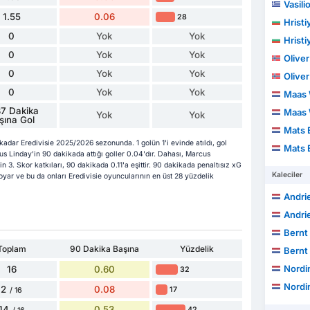
Vasili
1.55
0.06
28
Hristi
0
Yok
Yok
Hristi
0
Yok
Yok
Oliver
0
Yok
Yok
Oliver
0
Yok
Yok
Maas 
7 Dakika
Maas 
Yok
Yok
şına Gol
Mats 
adar Eredivisie 2025/2026 sezonunda. 1 golün 1'i evinde atıldı, gol
Mats 
us Linday'in 90 dakikada attığı goller 0.04'dır. Dahası, Marcus
in 3. Skor katkıları, 90 dakikada 0.11'a eşittir. 90 dakikada penaltısız xG
Kaleciler
koyar ve bu da onları Eredivisie oyuncularının en üst 28 yüzdelik
Andri
Andri
Bernt
Toplam
90 Dakika Başına
Yüzdelik
Bernt
Nordi
16
0.60
32
Nordi
2
0.08
17
/ 16
14
0.53
42