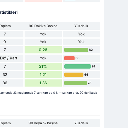
tistikleri
Toplam
90 Dakika Başına
Yüzdelik
7
Yok
Yok
0
Yok
Yok
7
0.26
82
Dk' / Kart
Yok
36
7
21%
91
32
1.21
66
36
1.36
78
onunda 33 maçlarında 7 sarı kart ve 0 kırmızı kart aldı. 90 dakikada
Toplam
90 veya % başına
Yüzdelik