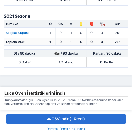
2021 Sezonu
Turnuva
O
GA
A
Dk'
PEN
Belçika Kupası
1
0
1
0
0
0
75'
Toplam 2021
1
0
1
0
0
0
75'
/ 90 dakika
/ 90 dakika
Kartlar / 90 dakika
0
Goller
1.2
Asist
0
Kartlar
Luca Oyen İstatistiklerini İndir
Tüm yarışmalar için Luca Oyen'in 2020/2021'dan 2025/2026 sezonuna kadar olan
tüm verilerini indirin. Sezon toplamı ve sezon ortalamasını içerir.
CSV İndir (1 Kredi)
Ücretsiz Örnek CSV İndir »