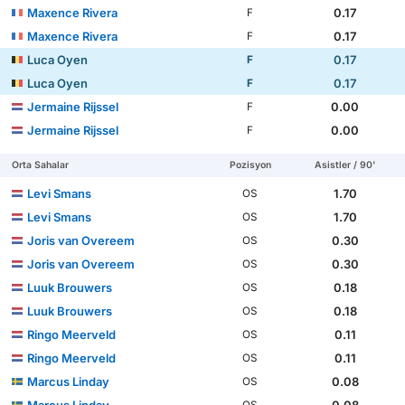
Maxence Rivera
0.17
F
Maxence Rivera
0.17
F
Luca Oyen
0.17
F
Luca Oyen
0.17
F
Jermaine Rijssel
0.00
F
Jermaine Rijssel
0.00
F
Orta Sahalar
Pozisyon
Asistler / 90'
Levi Smans
1.70
OS
Levi Smans
1.70
OS
Joris van Overeem
0.30
OS
Joris van Overeem
0.30
OS
Luuk Brouwers
0.18
OS
Luuk Brouwers
0.18
OS
Ringo Meerveld
0.11
OS
Ringo Meerveld
0.11
OS
Marcus Linday
0.08
OS
Marcus Linday
0.08
OS