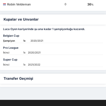
Robin Veldeman
36
0
%
Kupalar ve Unvanlar
Luca Oyen kariyerinde şu ana kadar 1 şampiyonluğu kazandı.
Belgian Cup
Şampiyon
1x
2020/2021
Pro League
İkinci
1x
2020/2021
Super Cup
İkinci
1x
2021/2022
Transfer Geçmişi