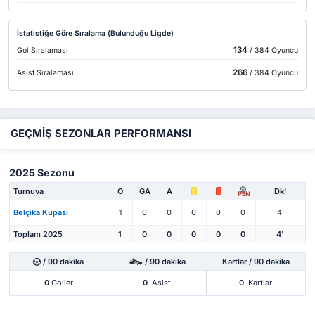
İstatistiğe Göre Sıralama (Bulunduğu Ligde)
134
Gol Sıralaması
/ 384 Oyuncu
266
Asist Sıralaması
/ 384 Oyuncu
GEÇMİŞ SEZONLAR PERFORMANSI
2025 Sezonu
Turnuva
O
GA
A
Dk'
PEN
Belçika Kupası
1
0
0
0
0
0
4'
Toplam 2025
1
0
0
0
0
0
4'
/ 90 dakika
/ 90 dakika
Kartlar / 90 dakika
0
Goller
0
Asist
0
Kartlar