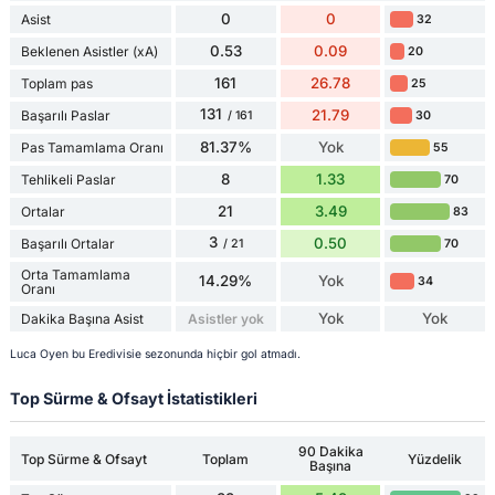
0
0
Asist
32
0.53
0.09
Beklenen Asistler (xA)
20
161
26.78
Toplam pas
25
131
21.79
Başarılı Paslar
30
/ 161
81.37%
Yok
Pas Tamamlama Oranı
55
8
1.33
Tehlikeli Paslar
70
21
3.49
Ortalar
83
3
0.50
Başarılı Ortalar
70
/ 21
Orta Tamamlama
14.29%
Yok
34
Oranı
Yok
Yok
Dakika Başına Asist
Asistler yok
Luca Oyen bu Eredivisie sezonunda hiçbir gol atmadı.
Top Sürme & Ofsayt İstatistikleri
90 Dakika
Top Sürme & Ofsayt
Toplam
Yüzdelik
Başına