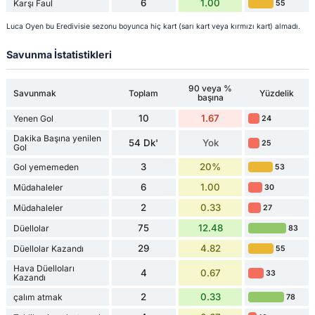
6
1.00
Karşı Faul
55
Luca Oyen bu Eredivisie sezonu boyunca hiç kart (sarı kart veya kırmızı kart) almadı.
Savunma İstatistikleri
90 veya %
Savunmak
Toplam
Yüzdelik
başına
10
1.67
Yenen Gol
24
Dakika Başına yenilen
54 Dk'
Yok
25
Gol
3
20%
Gol yememeden
53
6
1.00
Müdahaleler
30
2
0.33
Müdahaleler
27
75
12.48
Düellolar
83
29
4.82
Düellolar Kazandı
55
Hava Düelloları
4
0.67
33
Kazandı
2
0.33
çalım atmak
78