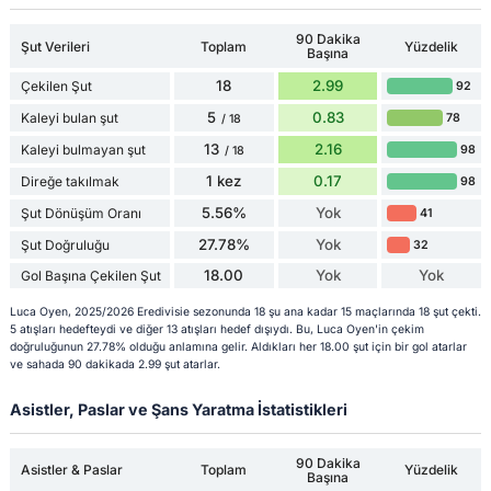
90 Dakika
Şut Verileri
Toplam
Yüzdelik
Başına
18
2.99
Çekilen Şut
92
5
0.83
Kaleyi bulan şut
78
/ 18
13
2.16
Kaleyi bulmayan şut
98
/ 18
1 kez
0.17
Direğe takılmak
98
5.56%
Yok
Şut Dönüşüm Oranı
41
27.78%
Yok
Şut Doğruluğu
32
18.00
Yok
Yok
Gol Başına Çekilen Şut
Luca Oyen, 2025/2026 Eredivisie sezonunda 18 şu ana kadar 15 maçlarında 18 şut çekti.
5 atışları hedefteydi ve diğer 13 atışları hedef dışıydı. Bu, Luca Oyen'in çekim
doğruluğunun 27.78% olduğu anlamına gelir. Aldıkları her 18.00 şut için bir gol atarlar
ve sahada 90 dakikada 2.99 şut atarlar.
Asistler, Paslar ve Şans Yaratma İstatistikleri
90 Dakika
Asistler & Paslar
Toplam
Yüzdelik
Başına