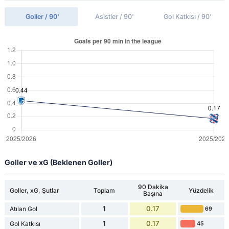
Goller / 90'
Asistler / 90'
Gol Katkısı / 90'
Goller ve xG (Beklenen Goller)
90 Dakika
Goller, xG, Şutlar
Toplam
Yüzdelik
Başına
1
0.17
Atılan Gol
69
1
0.17
Gol Katkısı
45